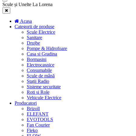
Scule și Unelte La Lorena
Acasa
Categorii de produse
Scule Electrice
Sanitare
Drujbe
Pompe & Hidrofoare
Casa si Gradina
Bormasini
Electrocasnice
Consumabile
Scule de mână
Stații Radio
Sisteme securitate
Roti si Role
Vehicule Electrice
Producatori
Brizoll
ELEFANT
EVOTOOLS
Fan Courier
Fleko
FLOW