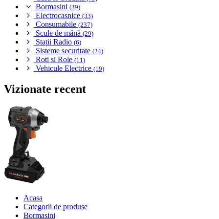
Bormasini
(39)
Electrocasnice
(33)
Consumabile
(237)
Scule de mână
(29)
Stații Radio
(6)
Sisteme securitate
(24)
Roti si Role
(11)
Vehicule Electrice
(19)
Vizionate recent
Acasa
Categorii de produse
Bormasini