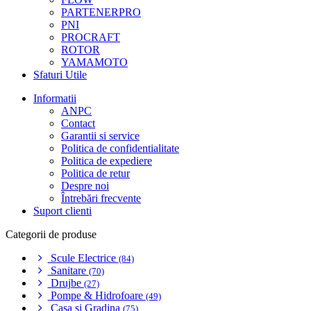
PARTENERPRO
PNI
PROCRAFT
ROTOR
YAMAMOTO
Sfaturi Utile
Informatii
ANPC
Contact
Garantii si service
Politica de confidentialitate
Politica de expediere
Politica de retur
Despre noi
Întrebări frecvente
Suport clienti
Categorii de produse
Scule Electrice
(84)
Sanitare
(70)
Drujbe
(27)
Pompe & Hidrofoare
(49)
Casa si Gradina
(75)