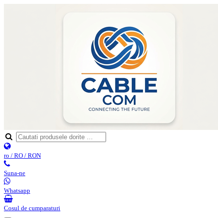
ro / RO / RON
Suna-ne
Whatsapp
Cosul de cumparaturi