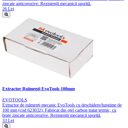
zincate anticorozive. Rezistență mecanică sporită.
26 Lei
Extractor Rulmenți EvoTools 100mm
EVOTOOLS
Extractor de rulmenți mecanic EvoTools cu deschidere/lungime de
100 mm (cod 623032). Fabricat din oțel carbon tratat termic, cu
brațe zincate anticorozive. Rezistență mecanică sporită.
33 Lei