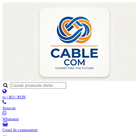
ro / RO / RON
Suna-ne
Whatsapp
Cosul de cumparaturi