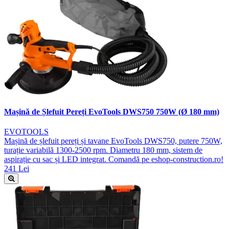
Mașină de Șlefuit Pereți EvoTools DWS750 750W (Ø 180 mm)
EVOTOOLS
Mașină de șlefuit pereți și tavane EvoTools DWS750, putere 750W,
turație variabilă 1300-2500 rpm. Diametru 180 mm, sistem de
aspirație cu sac și LED integrat. Comandă pe eshop-construction.ro!
241 Lei