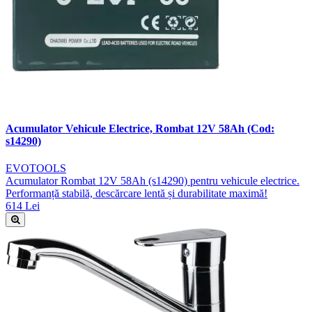
Acumulator Vehicule Electrice, Rombat 12V 58Ah (Cod:
s14290)
EVOTOOLS
Acumulator Rombat 12V 58Ah (s14290) pentru vehicule electrice.
Performanță stabilă, descărcare lentă și durabilitate maximă!
614 Lei