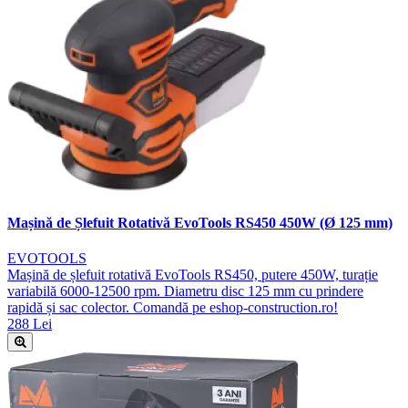
Mașină de Șlefuit Rotativă EvoTools RS450 450W (Ø 125 mm)
EVOTOOLS
Mașină de șlefuit rotativă EvoTools RS450, putere 450W, turație
variabilă 6000-12500 rpm. Diametru disc 125 mm cu prindere
rapidă și sac colector. Comandă pe eshop-construction.ro!
288 Lei