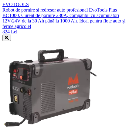
EVOTOOLS
Robot de pornire și redresor auto profesional EvoTools Plus
BC1000. Curent de pornire 230A, compatibil cu acumulatori
12V/24V de la 30 Ah până la 1000 Ah. Ideal pentru flote auto și
ferme agricole!
824 Lei