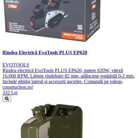
Rindea Electrică EvoTools PLUS EP620
EVOTOOLS
Rindea electrică EvoTools PLUS EP620, putere 620W, viteză
16.000 RPM. Lățime rindeluire 82 mm, adâncime reglabilă 0-2 mm.
Include ghidaj lateral și accesorii ascuțire. Comandă pe eshop-
construction.ro!
332 Lei