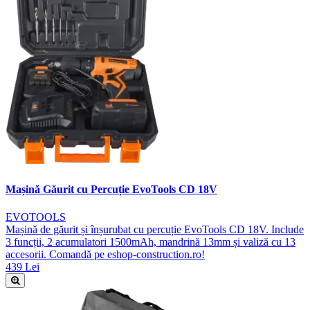
Mașină Găurit cu Percuție EvoTools CD 18V
EVOTOOLS
Mașină de găurit și înșurubat cu percuție EvoTools CD 18V. Include
3 funcții, 2 acumulatori 1500mAh, mandrină 13mm și valiză cu 13
accesorii. Comandă pe eshop-construction.ro!
439 Lei