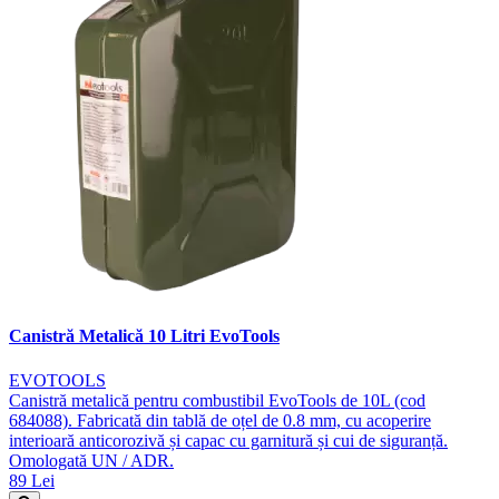
Canistră Metalică 10 Litri EvoTools
EVOTOOLS
Canistră metalică pentru combustibil EvoTools de 10L (cod
684088). Fabricată din tablă de oțel de 0.8 mm, cu acoperire
interioară anticorozivă și capac cu garnitură și cui de siguranță.
Omologată UN / ADR.
89 Lei