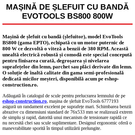
MAȘINĂ DE ȘLEFUIT CU BANDĂ
EVOTOOLS BS800 800W
Mașină de șlefuit cu bandă (șlefuitor), model EvoTools
BS800 (gama EPTO), echipată cu un motor puternic de
800 W ce dezvoltă o viteză a benzii de 380 RPM. Această
unealtă electrică robustă și comodă este special concepută
pentru finisarea curată, degroșarea și nivelarea
suprafețelor din lemn, parchet sau plăci derivate din lemn.
O soluție de înaltă calitate din gama semi-profesională
dedicată micilor meșteri, disponibilă acum pe eshop-
construction.ro.
Adăugată în catalogul de scule pentru prelucrarea lemnului de pe
eshop-construction.ro
, mașina de șlefuit EvoTools 6777193
asigură un randament excelent pe suprafețe mari. Schimbarea benzii
abrazive cu dimensiuni standard de 76x533 mm se realizează extrem
de simplu și rapid, datorită unui mecanism de tensionare rapidă ce
nu necesită chei sau scule suplimentare. Designul ergonomic oferă o
manevrabilitate sporită în timpul utilizării prelungite.