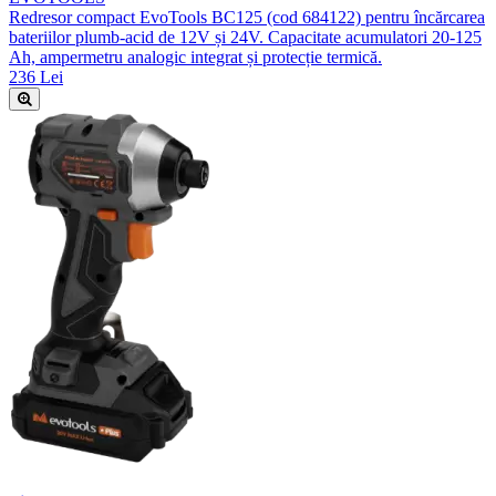
Redresor compact EvoTools BC125 (cod 684122) pentru încărcarea
bateriilor plumb-acid de 12V și 24V. Capacitate acumulatori 20-125
Ah, ampermetru analogic integrat și protecție termică.
236 Lei