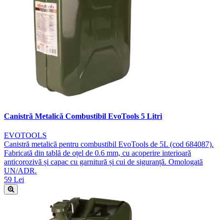
Canistră Metalică Combustibil EvoTools 5 Litri
EVOTOOLS
Canistră metalică pentru combustibil EvoTools de 5L (cod 684087).
Fabricată din tablă de oțel de 0.6 mm, cu acoperire interioară
anticorozivă și capac cu garnitură și cui de siguranță. Omologată
UN/ADR.
59 Lei