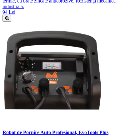
termic, cu brațe zincate anticorozive. Rezistență mecanică
industrială.
94 Lei
Robot de Pornire Auto Profesional, EvoTools Plus