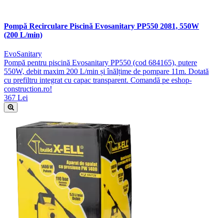
Pompă Recirculare Piscină Evosanitary PP550 2081, 550W
(200 L/min)
EvoSanitary
Pompă pentru piscină Evosanitary PP550 (cod 684165), putere
550W, debit maxim 200 L/min și înălțime de pompare 11m. Dotată
cu prefiltru integrat cu capac transparent. Comandă pe eshop-
construction.ro!
367 Lei