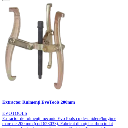
Extractor Rulmenți EvoTools 200mm
EVOTOOLS
Extractor de rulmenți mecanic EvoTools cu deschidere/lungime
mare de 200 mm (cod 623033). Fabricat din oțel carbon tratat