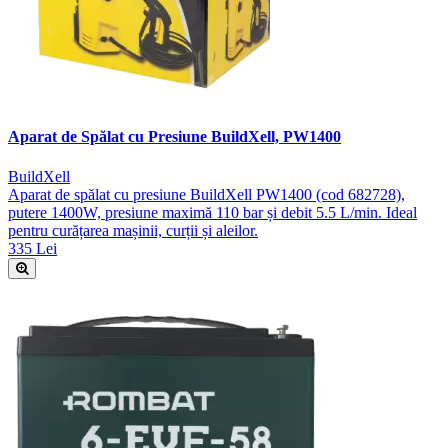
Aparat de Spălat cu Presiune BuildXell, PW1400
BuildXell
Aparat de spălat cu presiune BuildXell PW1400 (cod 682728),
putere 1400W, presiune maximă 110 bar și debit 5.5 L/min. Ideal
pentru curățarea mașinii, curții și aleilor.
335 Lei