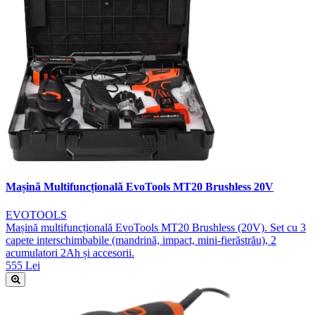
Mașină Multifuncțională EvoTools MT20 Brushless 20V
EVOTOOLS
Mașină multifuncțională EvoTools MT20 Brushless (20V). Set cu 3
capete interschimbabile (mandrină, impact, mini-fierăstrău), 2
acumulatori 2Ah și accesorii.
555 Lei