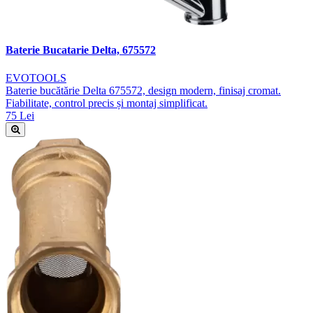
Baterie Bucatarie Delta, 675572
EVOTOOLS
Baterie bucătărie Delta 675572, design modern, finisaj cromat.
Fiabilitate, control precis și montaj simplificat.
75 Lei