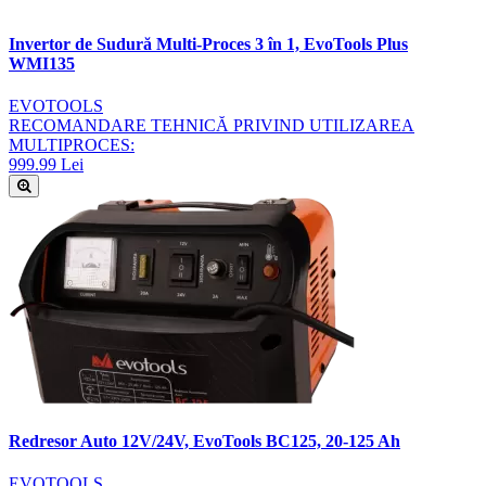
Invertor de Sudură Multi-Proces 3 în 1, EvoTools Plus
WMI135
EVOTOOLS
RECOMANDARE TEHNICĂ PRIVIND UTILIZAREA
MULTIPROCES:
999.99 Lei
Redresor Auto 12V/24V, EvoTools BC125, 20-125 Ah
EVOTOOLS