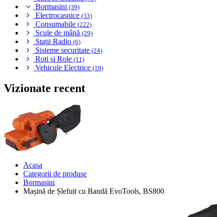
Bormasini
(39)
Electrocasnice
(33)
Consumabile
(222)
Scule de mână
(29)
Stații Radio
(6)
Sisteme securitate
(24)
Roti si Role
(11)
Vehicule Electrice
(19)
Vizionate recent
Acasa
Categorii de produse
Bormasini
Mașină de Șlefuit cu Bandă EvoTools, BS800