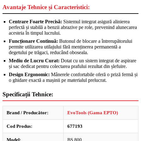
Avantaje Tehnice și Caracteristici:
Centrare Foarte Precisă:
Sistemul integrat asigură alinierea
perfectă și stabilă a benzii abrazive pe role, prevenind alunecarea
acesteia în timpul lucrului.
Funcționare Continuă:
Butonul de blocare a întrerupătorului
permite utilizarea utilajului fără menținerea permanentă a
degetului pe trăgaci, reducând oboseala.
Mediu de Lucru Curat:
Dotat cu un sistem integrat de aspirare
și sac dedicat pentru colectarea prafului rezultat din șlefuire.
Design Ergonomic:
Mânerele confortabile oferă o priză fermă și
o ghidare exactă a mașinii pe materialul prelucrat.
Specificații Tehnice:
Brand / Producător:
EvoTools (Gama EPTO)
Cod Produs:
677193
Model:
BS 800