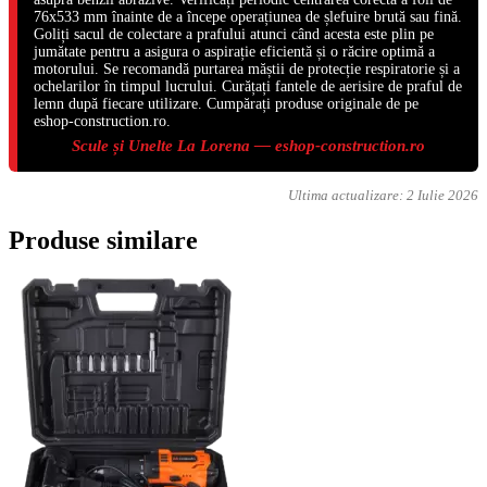
76x533 mm înainte de a începe operațiunea de șlefuire brută sau fină.
Goliți sacul de colectare a prafului atunci când acesta este plin pe
jumătate pentru a asigura o aspirație eficientă și o răcire optimă a
motorului. Se recomandă purtarea măștii de protecție respiratorie și a
ochelarilor în timpul lucrului. Curățați fantele de aerisire de praful de
lemn după fiecare utilizare. Cumpărați produse originale de pe
eshop-construction.ro.
Scule și Unelte La Lorena — eshop-construction.ro
Ultima actualizare:
2 Iulie 2026
Produse similare