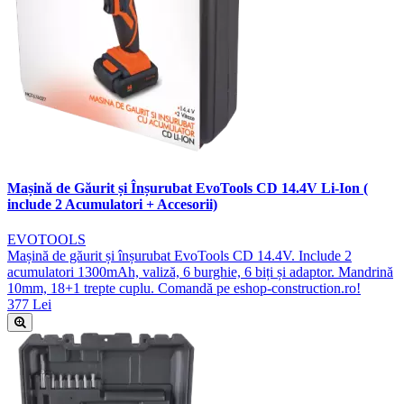
Mașină de Găurit și Înșurubat EvoTools CD 14.4V Li-Ion (
include 2 Acumulatori + Accesorii)
EVOTOOLS
Mașină de găurit și înșurubat EvoTools CD 14.4V. Include 2
acumulatori 1300mAh, valiză, 6 burghie, 6 biți și adaptor. Mandrină
10mm, 18+1 trepte cuplu. Comandă pe eshop-construction.ro!
377 Lei