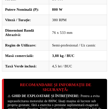
Putere Nominală (P):
800 W
Viteză / Turație:
380 RPM
Dimensiuni Bandă
76 x 533 mm
Abrazivă:
Regim de Utilizare:
Semi-profesional / Uz casnic
Masă comercială:
3,88 kg / BUC
Taxă Verde inclusă:
4,5 lei / BUC
RECOMANDARE ȘI INFORMAȚII DE
SIGURANȚĂ:
⚠️
GHID DE EXPLOATARE ȘI ÎNTREȚINERE:
Pentru a evita
suprasolicitarea motorului de 800W, lăsați mașina să lucreze sub
propria greutate, fără a exercita o presiune suplimentară exagerată
asupra benzii abrazive. Verificați periodic centrarea corectă a foii de