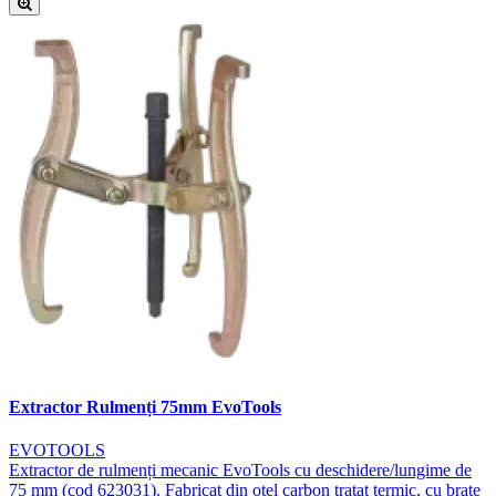
Extractor Rulmenți 75mm EvoTools
EVOTOOLS
Extractor de rulmenți mecanic EvoTools cu deschidere/lungime de
75 mm (cod 623031). Fabricat din oțel carbon tratat termic, cu brațe