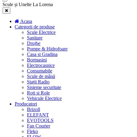
Scule și Unelte La Lorena
Acasa
Categorii de produse
Scule Electrice
Sanitare
Drujbe
Pompe & Hidrofoare
Casa si Gradina
Bormasini
Electrocasnice
Consumabile
Scule de mână
Stații Radio
Sisteme securitate
Roti si Role
Vehicule Electrice
Producatori
Brizoll
ELEFANT
EVOTOOLS
Fan Courier
Fleko
FLOW