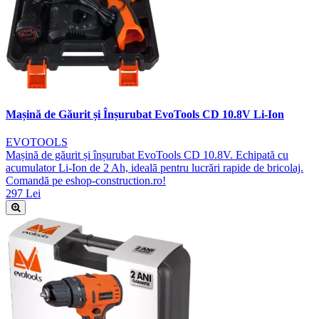
Mașină de Găurit și Înșurubat EvoTools CD 10.8V Li-Ion
EVOTOOLS
Mașină de găurit și înșurubat EvoTools CD 10.8V. Echipată cu
acumulator Li-Ion de 2 Ah, ideală pentru lucrări rapide de bricolaj.
Comandă pe eshop-construction.ro!
297 Lei