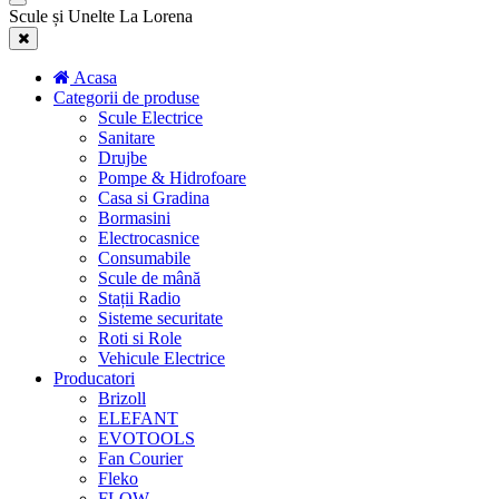
Scule și Unelte La Lorena
Acasa
Categorii de produse
Scule Electrice
Sanitare
Drujbe
Pompe & Hidrofoare
Casa si Gradina
Bormasini
Electrocasnice
Consumabile
Scule de mână
Stații Radio
Sisteme securitate
Roti si Role
Vehicule Electrice
Producatori
Brizoll
ELEFANT
EVOTOOLS
Fan Courier
Fleko
FLOW