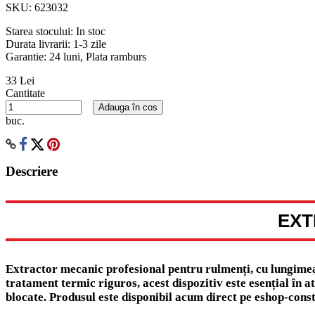
SKU:
623032
Starea stocului:
In stoc
Durata livrarii:
1-3 zile
Garantie: 24 luni, Plata ramburs
33 Lei
Cantitate
Adauga în cos
buc.
Descriere
EXT
Extractor mecanic profesional pentru rulmenți, cu lungimea 
tratament termic riguros, acest dispozitiv este esențial în 
blocate. Produsul este disponibil acum direct pe eshop-const