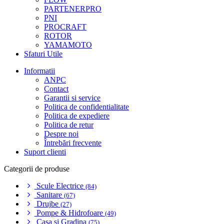
PARTENERPRO
PNI
PROCRAFT
ROTOR
YAMAMOTO
Sfaturi Utile
Informatii
ANPC
Contact
Garantii si service
Politica de confidentialitate
Politica de expediere
Politica de retur
Despre noi
Întrebări frecvente
Suport clienti
Categorii de produse
Scule Electrice
(84)
Sanitare
(67)
Drujbe
(27)
Pompe & Hidrofoare
(49)
Casa si Gradina
(75)