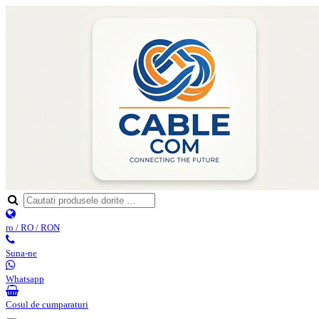
ro / RO / RON
Suna-ne
Whatsapp
Cosul de cumparaturi