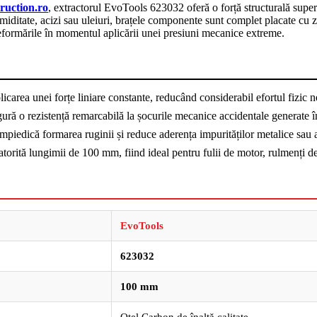
ruction.ro
, extractorul EvoTools 623032 oferă o forță structurală superio
ditate, acizi sau uleiuri, brațele componente sunt complet placate cu zi
 deformările în momentul aplicării unei presiuni mecanice extreme.
licarea unei forțe liniare constante, reducând considerabil efortul fizic n
ură o rezistență remarcabilă la șocurile mecanice accidentale generate în 
 împiedică formarea ruginii și reduce aderența impurităților metalice sau a
atorită lungimii de 100 mm, fiind ideal pentru fulii de motor, rulmenți d
EvoTools
623032
100 mm
Oțel Carbon de înaltă calitate