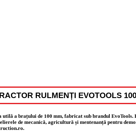
RACTOR RULMENȚI EVOTOOLS 10
utilă a brațului de 100 mm, fabricat sub brandul EvoTools. De
atelierele de mecanică, agricultură și mentenanță pentru demon
ruction.ro.