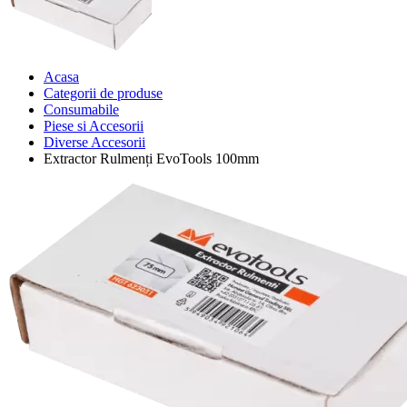
Acasa
Categorii de produse
Consumabile
Piese si Accesorii
Diverse Accesorii
Extractor Rulmenți EvoTools 100mm