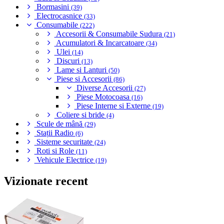
Bormasini
(39)
Electrocasnice
(33)
Consumabile
(222)
Accesorii & Consumabile Sudura
(21)
Acumulatori & Incarcatoare
(34)
Ulei
(14)
Discuri
(13)
Lame si Lanturi
(50)
Piese si Accesorii
(86)
Diverse Accesorii
(27)
Piese Motocoasa
(16)
Piese Interne si Externe
(19)
Coliere si bride
(4)
Scule de mână
(29)
Stații Radio
(6)
Sisteme securitate
(24)
Roti si Role
(11)
Vehicule Electrice
(19)
Vizionate recent