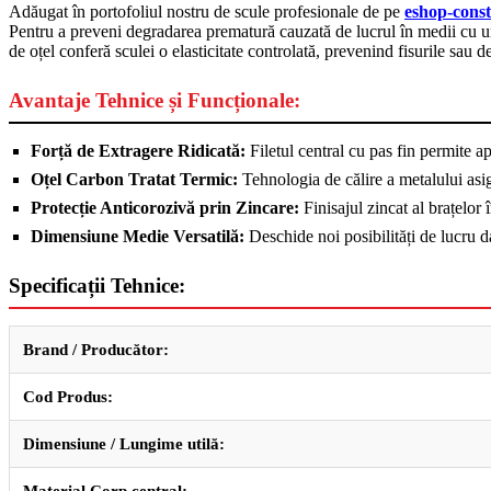
Adăugat în portofoliul nostru de scule profesionale de pe
eshop-const
Pentru a preveni degradarea prematură cauzată de lucrul în medii cu umi
de oțel conferă sculei o elasticitate controlată, prevenind fisurile sau
Avantaje Tehnice și Funcționale:
Forță de Extragere Ridicată:
Filetul central cu pas fin permite ap
Oțel Carbon Tratat Termic:
Tehnologia de călire a metalului asig
Protecție Anticorozivă prin Zincare:
Finisajul zincat al brațelor
Dimensiune Medie Versatilă:
Deschide noi posibilități de lucru d
Specificații Tehnice:
Brand / Producător:
Cod Produs:
Dimensiune / Lungime utilă:
Material Corp central: