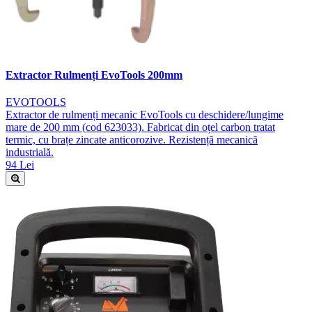
Extractor Rulmenți EvoTools 200mm
EVOTOOLS
Extractor de rulmenți mecanic EvoTools cu deschidere/lungime
mare de 200 mm (cod 623033). Fabricat din oțel carbon tratat
termic, cu brațe zincate anticorozive. Rezistență mecanică
industrială.
94 Lei