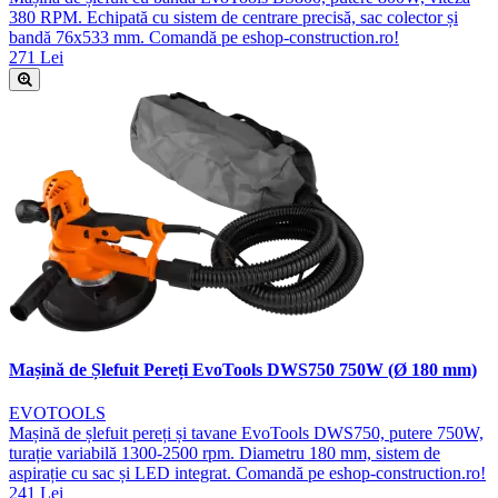
380 RPM. Echipată cu sistem de centrare precisă, sac colector și
bandă 76x533 mm. Comandă pe eshop-construction.ro!
271 Lei
Mașină de Șlefuit Pereți EvoTools DWS750 750W (Ø 180 mm)
EVOTOOLS
Mașină de șlefuit pereți și tavane EvoTools DWS750, putere 750W,
turație variabilă 1300-2500 rpm. Diametru 180 mm, sistem de
aspirație cu sac și LED integrat. Comandă pe eshop-construction.ro!
241 Lei