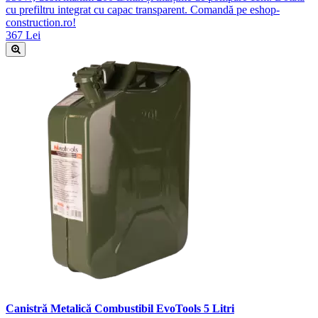
cu prefiltru integrat cu capac transparent. Comandă pe eshop-
construction.ro!
367 Lei
Canistră Metalică Combustibil EvoTools 5 Litri