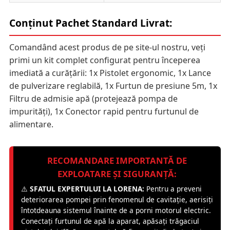
Conținut Pachet Standard Livrat:
Comandând acest produs de pe site-ul nostru, veți
primi un kit complet configurat pentru începerea
imediată a curățării: 1x Pistolet ergonomic, 1x Lance
de pulverizare reglabilă, 1x Furtun de presiune 5m, 1x
Filtru de admisie apă (protejează pompa de
impurități), 1x Conector rapid pentru furtunul de
alimentare.
RECOMANDARE IMPORTANTĂ DE
EXPLOATARE ȘI SIGURANȚĂ:
⚠️
SFATUL EXPERTULUI LA LORENA:
Pentru a preveni
deteriorarea pompei prin fenomenul de cavitație, aerisiți
întotdeauna sistemul înainte de a porni motorul electric.
Conectați furtunul de apă la aparat, apăsați trăgaciul