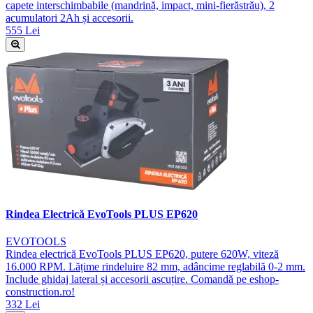
capete interschimbabile (mandrină, impact, mini-fierăstrău), 2
acumulatori 2Ah și accesorii.
555 Lei
Rindea Electrică EvoTools PLUS EP620
EVOTOOLS
Rindea electrică EvoTools PLUS EP620, putere 620W, viteză
16.000 RPM. Lățime rindeluire 82 mm, adâncime reglabilă 0-2 mm.
Include ghidaj lateral și accesorii ascuțire. Comandă pe eshop-
construction.ro!
332 Lei