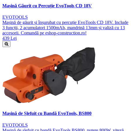
Mașină Găurit cu Percuție EvoTools CD 18V
EVOTOOLS
Mașină de găurit și înșurubat cu percuție EvoTools CD 18V. Include
3 funcții, 2 acumulatori 1500mAh, mandrină 13mm și valiză cu 13
accesorii. Comandă pe eshop-construction.ro!
439 Lei
Mașină de Șlefuit cu Bandă EvoTools, BS800
EVOTOOLS
Mașină de șlefuit cu bandă EvoTools BS800, putere 800W, viteză