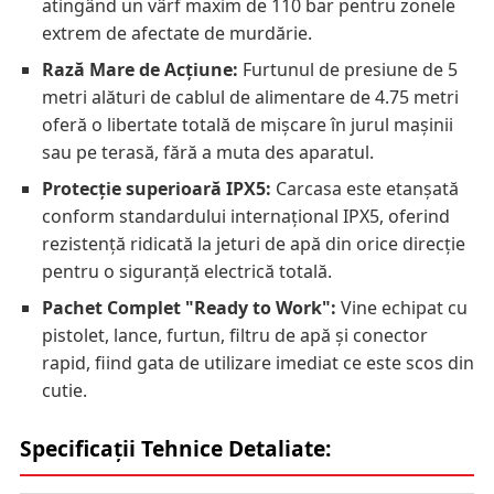
atingând un vârf maxim de 110 bar pentru zonele
extrem de afectate de murdărie.
Rază Mare de Acțiune:
Furtunul de presiune de 5
metri alături de cablul de alimentare de 4.75 metri
oferă o libertate totală de mișcare în jurul mașinii
sau pe terasă, fără a muta des aparatul.
Protecție superioară IPX5:
Carcasa este etanșată
conform standardului internațional IPX5, oferind
rezistență ridicată la jeturi de apă din orice direcție
pentru o siguranță electrică totală.
Pachet Complet "Ready to Work":
Vine echipat cu
pistolet, lance, furtun, filtru de apă și conector
rapid, fiind gata de utilizare imediat ce este scos din
cutie.
Specificații Tehnice Detaliate: