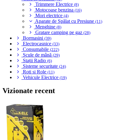
Trimmere Electrice
(8)
Motocoase benzina
(16)
Mori electrice
(4)
Aparate de Spălat cu Presiune
(11)
Menghine
(8)
Gratare camping pe gaz
(28)
Bormasini
(39)
Electrocasnice
(33)
Consumabile
(222)
Scule de mână
(29)
Stații Radio
(6)
Sisteme securitate
(24)
Roti si Role
(11)
Vehicule Electrice
(19)
Vizionate recent