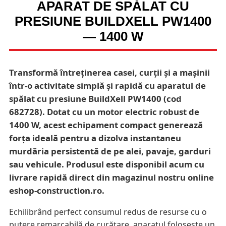
APARAT DE SPĂLAT CU
PRESIUNE BUILDXELL PW1400
— 1400 W
Transformă întreținerea casei, curții și a mașinii
într-o activitate simplă și rapidă cu aparatul de
spălat cu presiune BuildXell PW1400 (cod
682728). Dotat cu un motor electric robust de
1400 W, acest echipament compact generează
forța ideală pentru a dizolva instantaneu
murdăria persistentă de pe alei, pavaje, garduri
sau vehicule. Produsul este disponibil acum cu
livrare rapidă direct din magazinul nostru online
eshop-construction.ro.
Echilibrând perfect consumul redus de resurse cu o
putere remarcabilă de curățare, aparatul folosește un