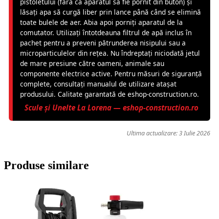
pistoletului (fără ca aparatul să fie pornit din buton) și
lăsați apa să curgă liber prin lance până când se elimină
toate bulele de aer. Abia apoi porniți aparatul de la
comutator. Utilizați întotdeauna filtrul de apă inclus în
pachet pentru a preveni pătrunderea nisipului sau a
microparticulelor din rețea. Nu îndreptați niciodată jetul
de mare presiune către oameni, animale sau
componente electrice active. Pentru măsuri de siguranță
complete, consultați manualul de utilizare atașat
produsului. Calitate garantată de eshop-construction.ro.
Scule și Unelte La Lorena — eshop-construction.ro
Ultima actualizare:
3 Iulie 2026
Produse similare