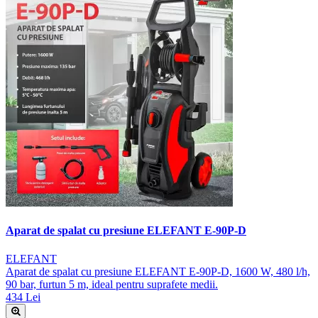
Aparat de spalat cu presiune ELEFANT E-90P-D
ELEFANT
Aparat de spalat cu presiune ELEFANT E-90P-D, 1600 W, 480 l/h,
90 bar, furtun 5 m, ideal pentru suprafete medii.
434 Lei