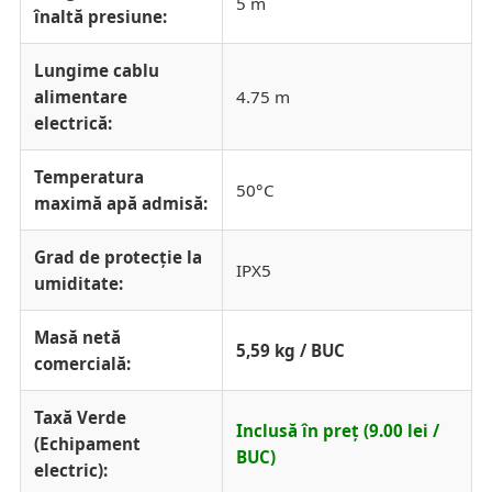
5 m
înaltă presiune:
Lungime cablu
alimentare
4.75 m
electrică:
Temperatura
50°C
maximă apă admisă:
Grad de protecție la
IPX5
umiditate:
Masă netă
5,59 kg / BUC
comercială:
Taxă Verde
Inclusă în preț (9.00 lei /
(Echipament
BUC)
electric):