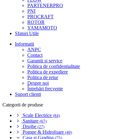
PARTENERPRO
PNI
PROCRAFT
ROTOR
YAMAMOTO
Sfaturi Utile
Informatii
ANPC
Contact
Garantii si service
Politica de confidentialitate
Politica de expediere
Politica de retur
Despre noi
Întrebări frecvente
Suport clienti
Categorii de produse
Scule Electrice
(84)
Sanitare
(67)
Drujbe
(27)
Pompe & Hidrofoare
(49)
Casa si Gradina
(75)