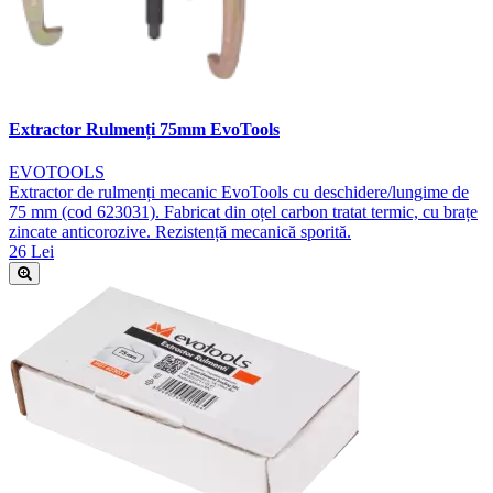
Extractor Rulmenți 75mm EvoTools
EVOTOOLS
Extractor de rulmenți mecanic EvoTools cu deschidere/lungime de
75 mm (cod 623031). Fabricat din oțel carbon tratat termic, cu brațe
zincate anticorozive. Rezistență mecanică sporită.
26 Lei