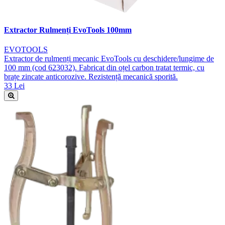
Extractor Rulmenți EvoTools 100mm
EVOTOOLS
Extractor de rulmenți mecanic EvoTools cu deschidere/lungime de
100 mm (cod 623032). Fabricat din oțel carbon tratat termic, cu
brațe zincate anticorozive. Rezistență mecanică sporită.
33 Lei