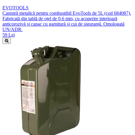
EVOTOOLS
Canistră metalică pentru combustibil EvoTools de 5L (cod 684087).
Fabricată din tablă de oțel de 0.6 mm, cu acoperire interioară
anticorozivă și capac cu garnitură și cui de siguranță. Omologată
UN/ADR.
59 Lei