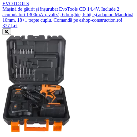
EVOTOOLS
Mașină de găurit și înșurubat EvoTools CD 14.4V. Include 2
acumulatori 1300mAh, valiză, 6 burghie, 6 biți și adaptor. Mandrină
10mm, 18+1 trepte cuplu. Comandă pe eshop-construction.ro!
377 Lei