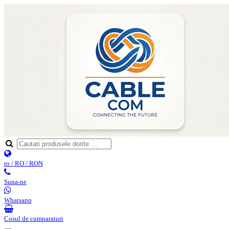
ro / RO / RON
Suna-ne
Whatsapp
Cosul de cumparaturi