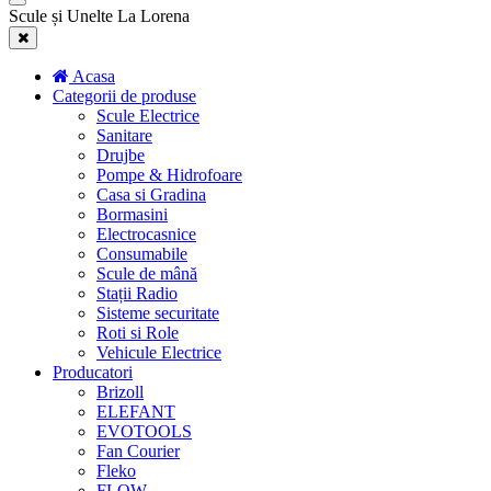
Scule și Unelte La Lorena
Acasa
Categorii de produse
Scule Electrice
Sanitare
Drujbe
Pompe & Hidrofoare
Casa si Gradina
Bormasini
Electrocasnice
Consumabile
Scule de mână
Stații Radio
Sisteme securitate
Roti si Role
Vehicule Electrice
Producatori
Brizoll
ELEFANT
EVOTOOLS
Fan Courier
Fleko
FLOW