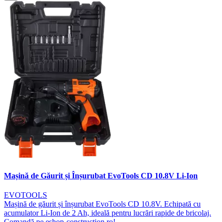
Mașină de Găurit și Înșurubat EvoTools CD 10.8V Li-Ion
EVOTOOLS
Mașină de găurit și înșurubat EvoTools CD 10.8V. Echipată cu
acumulator Li-Ion de 2 Ah, ideală pentru lucrări rapide de bricolaj.
Comandă pe eshop-construction.ro!