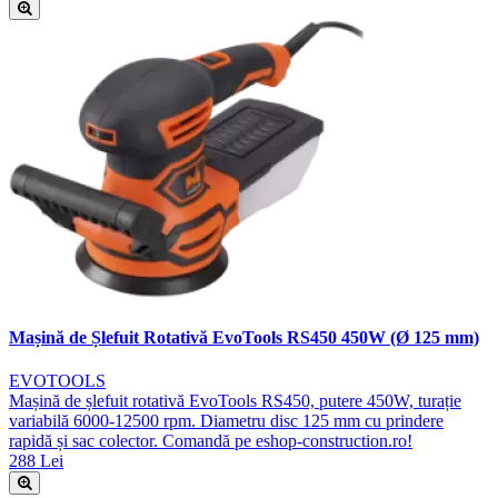
Mașină de Șlefuit Rotativă EvoTools RS450 450W (Ø 125 mm)
EVOTOOLS
Mașină de șlefuit rotativă EvoTools RS450, putere 450W, turație
variabilă 6000-12500 rpm. Diametru disc 125 mm cu prindere
rapidă și sac colector. Comandă pe eshop-construction.ro!
288 Lei