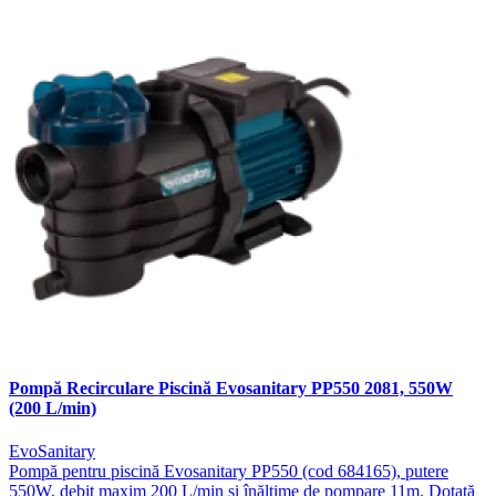
Pompă Recirculare Piscină Evosanitary PP550 2081, 550W
(200 L/min)
EvoSanitary
Pompă pentru piscină Evosanitary PP550 (cod 684165), putere
550W, debit maxim 200 L/min și înălțime de pompare 11m. Dotată