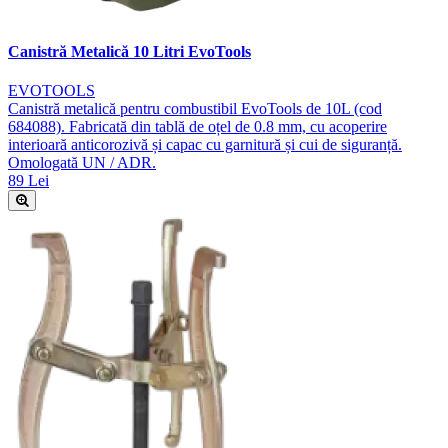
Canistră Metalică 10 Litri EvoTools
EVOTOOLS
Canistră metalică pentru combustibil EvoTools de 10L (cod
684088). Fabricată din tablă de oțel de 0.8 mm, cu acoperire
interioară anticorozivă și capac cu garnitură și cui de siguranță.
Omologată UN / ADR.
89 Lei