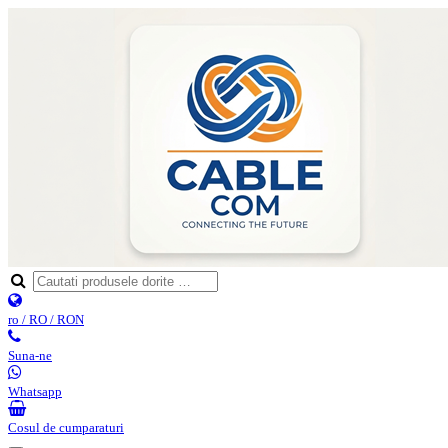
ro / RO / RON
Suna-ne
Whatsapp
Cosul de cumparaturi