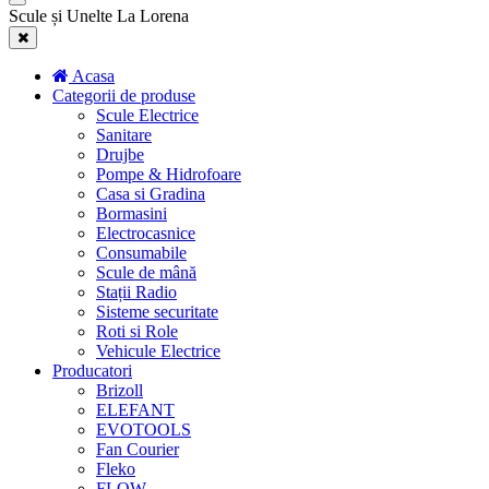
Scule și Unelte La Lorena
Acasa
Categorii de produse
Scule Electrice
Sanitare
Drujbe
Pompe & Hidrofoare
Casa si Gradina
Bormasini
Electrocasnice
Consumabile
Scule de mână
Stații Radio
Sisteme securitate
Roti si Role
Vehicule Electrice
Producatori
Brizoll
ELEFANT
EVOTOOLS
Fan Courier
Fleko
FLOW