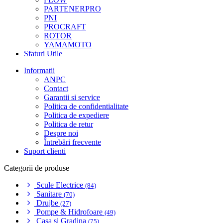
PARTENERPRO
PNI
PROCRAFT
ROTOR
YAMAMOTO
Sfaturi Utile
Informatii
ANPC
Contact
Garantii si service
Politica de confidentialitate
Politica de expediere
Politica de retur
Despre noi
Întrebări frecvente
Suport clienti
Categorii de produse
Scule Electrice
(84)
Sanitare
(70)
Drujbe
(27)
Pompe & Hidrofoare
(49)
Casa si Gradina
(75)