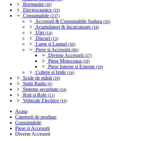
Bormasini
(39)
Electrocasnice
(33)
Consumabile
(237)
Accesorii & Consumabile Sudura
(26)
Acumulatori & Incarcatoare
(34)
Ulei
(14)
Discuri
(13)
Lame si Lanturi
(50)
Piese si Accesorii
(86)
Diverse Accesorii
(27)
Piese Motocoasa
(16)
Piese Interne si Externe
(19)
Coliere si bride
(14)
Scule de mână
(29)
Stații Radio
(6)
Sisteme securitate
(24)
Roti si Role
(11)
Vehicule Electrice
(19)
Acasa
Categorii de produse
Consumabile
Piese si Accesorii
Diverse Accesorii