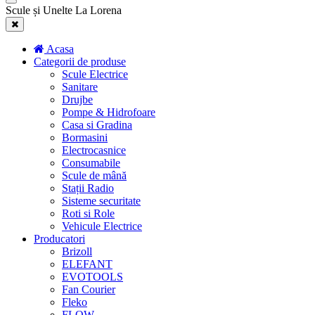
Scule și Unelte La Lorena
Acasa
Categorii de produse
Scule Electrice
Sanitare
Drujbe
Pompe & Hidrofoare
Casa si Gradina
Bormasini
Electrocasnice
Consumabile
Scule de mână
Stații Radio
Sisteme securitate
Roti si Role
Vehicule Electrice
Producatori
Brizoll
ELEFANT
EVOTOOLS
Fan Courier
Fleko
FLOW