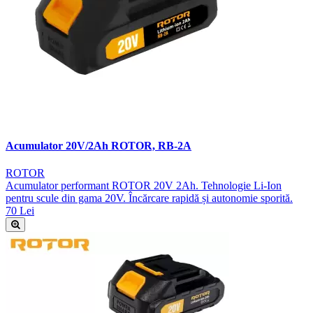
Acumulator 20V/2Ah ROTOR, RB-2A
ROTOR
Acumulator performant ROTOR 20V 2Ah. Tehnologie Li-Ion
pentru scule din gama 20V. Încărcare rapidă și autonomie sporită.
70 Lei