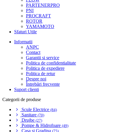
PARTENERPRO
PNI
PROCRAFT
ROTOR
YAMAMOTO
Sfaturi Utile
Informatii
ANPC
Contact
Garantii si service
Politica de confidentialitate
Politica de expediere
Politica de retur
Despre noi
Întrebări frecvente
Suport clienti
Categorii de produse
Scule Electrice
(84)
Sanitare
(70)
Drujbe
(27)
Pompe & Hidrofoare
(49)
Casa si Gradina
(75)