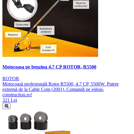
Motocoasa pe benzina 4.7 CP ROTOR, R5500
ROTOR
Motocoasă profesională Rotor R5500, 4.7 CP, 5500W. Putere
extremă de la Cable Com (2001). Comandă pe eshop-
construction.ro!
321 Lei