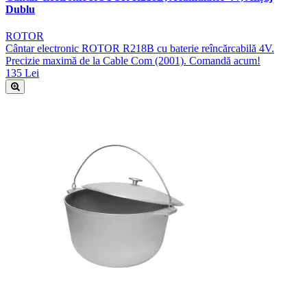
Dublu
ROTOR
Cântar electronic ROTOR R218B cu baterie reîncărcabilă 4V.
Precizie maximă de la Cable Com (2001). Comandă acum!
135 Lei