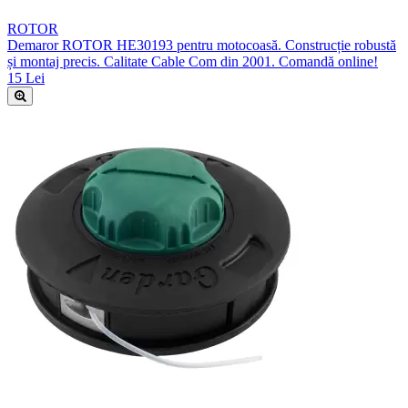
ROTOR
Demaror ROTOR HE30193 pentru motocoasă. Construcție robustă
și montaj precis. Calitate Cable Com din 2001. Comandă online!
15 Lei