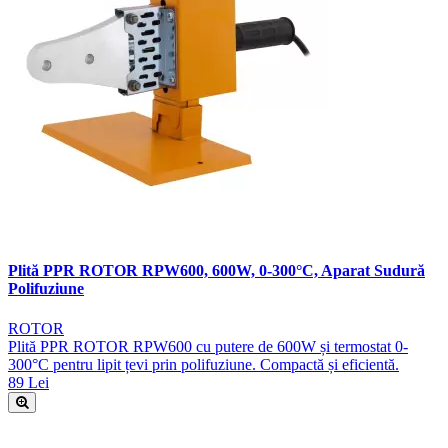
Plită PPR ROTOR RPW600, 600W, 0-300°C, Aparat Sudură
Polifuziune
ROTOR
Plită PPR ROTOR RPW600 cu putere de 600W și termostat 0-
300°C pentru lipit țevi prin polifuziune. Compactă și eficientă.
89 Lei