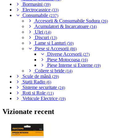
Bormasini
(39)
Electrocasnice
(33)
Consumabile
(237)
Accesorii & Consumabile Sudura
(26)
Acumulatori & Incarcatoare
(34)
Ulei
(14)
Discuri
(13)
Lame si Lanturi
(50)
Piese si Accesorii
(86)
Diverse Accesorii
(27)
Piese Motocoasa
(16)
Piese Interne si Externe
(19)
Coliere si bride
(14)
Scule de mână
(29)
Stații Radio
(6)
Sisteme securitate
(24)
Roti si Role
(11)
Vehicule Electrice
(19)
Vizionate recent