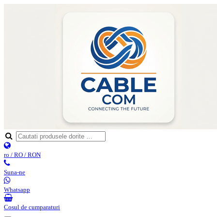
ro / RO / RON
Suna-ne
Whatsapp
Cosul de cumparaturi