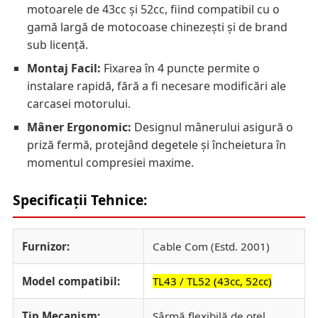
motoarele de 43cc și 52cc, fiind compatibil cu o
gamă largă de motocoase chinezești și de brand
sub licență.
Montaj Facil:
Fixarea în 4 puncte permite o
instalare rapidă, fără a fi necesare modificări ale
carcasei motorului.
Mâner Ergonomic:
Designul mânerului asigură o
priză fermă, protejând degetele și încheietura în
momentul compresiei maxime.
Specificații Tehnice:
Furnizor:
Cable Com (Estd. 2001)
Model compatibil:
TL43 / TL52 (43cc, 52cc)
Tip Mecanism:
Sârmă flexibilă de oțel