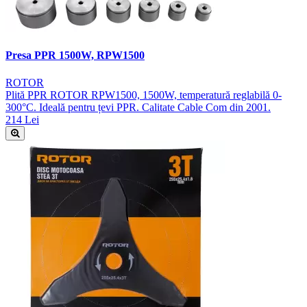
Presa PPR 1500W, RPW1500
ROTOR
Plită PPR ROTOR RPW1500, 1500W, temperatură reglabilă 0-
300°C. Ideală pentru țevi PPR. Calitate Cable Com din 2001.
214 Lei