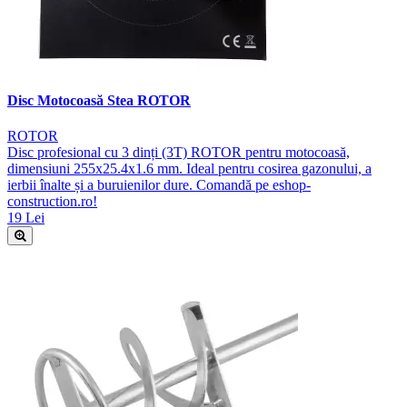
Disc Motocoasă Stea ROTOR
ROTOR
Disc profesional cu 3 dinți (3T) ROTOR pentru motocoasă,
dimensiuni 255x25.4x1.6 mm. Ideal pentru cosirea gazonului, a
ierbii înalte și a buruienilor dure. Comandă pe eshop-
construction.ro!
19 Lei