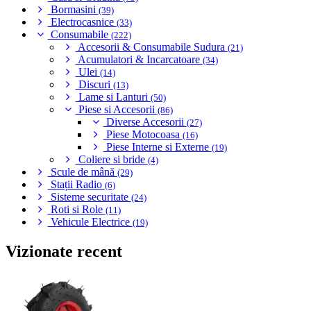
Bormasini
(39)
Electrocasnice
(33)
Consumabile
(222)
Accesorii & Consumabile Sudura
(21)
Acumulatori & Incarcatoare
(34)
Ulei
(14)
Discuri
(13)
Lame si Lanturi
(50)
Piese si Accesorii
(86)
Diverse Accesorii
(27)
Piese Motocoasa
(16)
Piese Interne si Externe
(19)
Coliere si bride
(4)
Scule de mână
(29)
Stații Radio
(6)
Sisteme securitate
(24)
Roti si Role
(11)
Vehicule Electrice
(19)
Vizionate recent