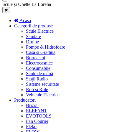
Scule și Unelte La Lorena
Acasa
Categorii de produse
Scule Electrice
Sanitare
Drujbe
Pompe & Hidrofoare
Casa si Gradina
Bormasini
Electrocasnice
Consumabile
Scule de mână
Stații Radio
Sisteme securitate
Roti si Role
Vehicule Electrice
Producatori
Brizoll
ELEFANT
EVOTOOLS
Fan Courier
Fleko
FLOW