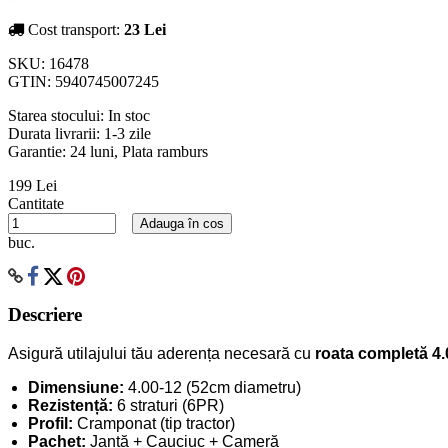
Cost transport:
23 Lei
SKU:
16478
GTIN:
5940745007245
Starea stocului:
In stoc
Durata livrarii:
1-3 zile
Garantie: 24 luni, Plata ramburs
199 Lei
Cantitate
Adauga în cos
buc.
Descriere
Asigură utilajului tău aderența necesară cu
roata completă 4.
Dimensiune:
4.00-12 (52cm diametru)
Rezistență:
6 straturi (6PR)
Profil:
Cramponat (tip tractor)
Pachet:
Jantă + Cauciuc + Cameră