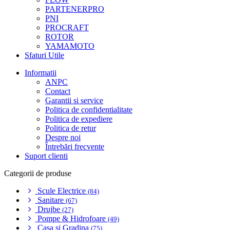
PARTENERPRO
PNI
PROCRAFT
ROTOR
YAMAMOTO
Sfaturi Utile
Informatii
ANPC
Contact
Garantii si service
Politica de confidentialitate
Politica de expediere
Politica de retur
Despre noi
Întrebări frecvente
Suport clienti
Categorii de produse
Scule Electrice
(84)
Sanitare
(67)
Drujbe
(27)
Pompe & Hidrofoare
(49)
Casa si Gradina
(75)