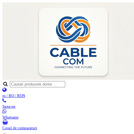
ro / RO / RON
Suna-ne
Whatsapp
Cosul de cumparaturi