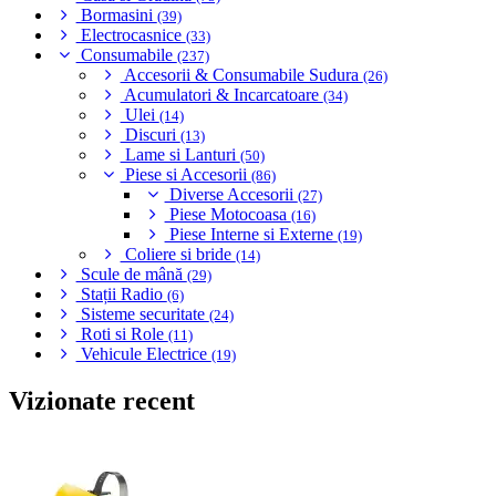
Bormasini
(39)
Electrocasnice
(33)
Consumabile
(237)
Accesorii & Consumabile Sudura
(26)
Acumulatori & Incarcatoare
(34)
Ulei
(14)
Discuri
(13)
Lame si Lanturi
(50)
Piese si Accesorii
(86)
Diverse Accesorii
(27)
Piese Motocoasa
(16)
Piese Interne si Externe
(19)
Coliere si bride
(14)
Scule de mână
(29)
Stații Radio
(6)
Sisteme securitate
(24)
Roti si Role
(11)
Vehicule Electrice
(19)
Vizionate recent