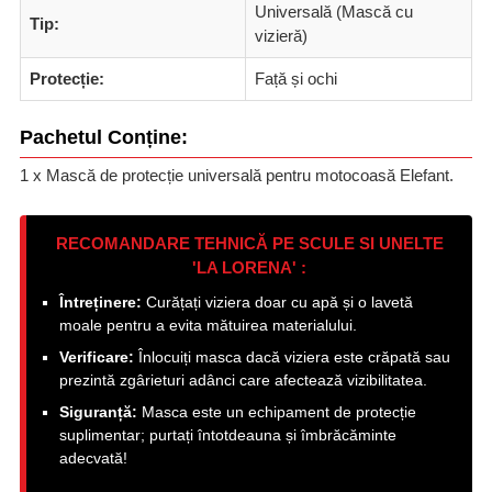
Universală (Mască cu
Tip:
vizieră)
Protecție:
Față și ochi
Pachetul Conține:
1 x Mască de protecție universală pentru motocoasă Elefant.
RECOMANDARE TEHNICĂ PE SCULE SI UNELTE
'LA LORENA' :
Întreținere:
Curățați viziera doar cu apă și o lavetă
moale pentru a evita mătuirea materialului.
Verificare:
Înlocuiți masca dacă viziera este crăpată sau
prezintă zgârieturi adânci care afectează vizibilitatea.
Siguranță:
Masca este un echipament de protecție
suplimentar; purtați întotdeauna și îmbrăcăminte
adecvată!