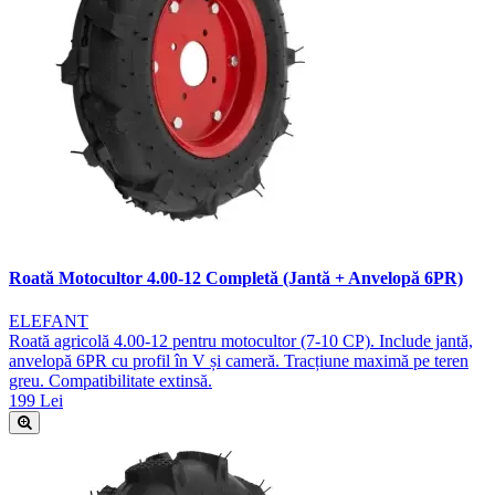
Roată Motocultor 4.00-12 Completă (Jantă + Anvelopă 6PR)
ELEFANT
Roată agricolă 4.00-12 pentru motocultor (7-10 CP). Include jantă,
anvelopă 6PR cu profil în V și cameră. Tracțiune maximă pe teren
greu. Compatibilitate extinsă.
199 Lei