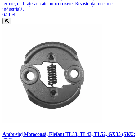
termic, cu brațe zincate anticorozive. Rezistență mecanică
industrială.
94 Lei
Ambreiaj Motocoasă, Elefant TL33, TL43, TL52, GX35 (SKU: