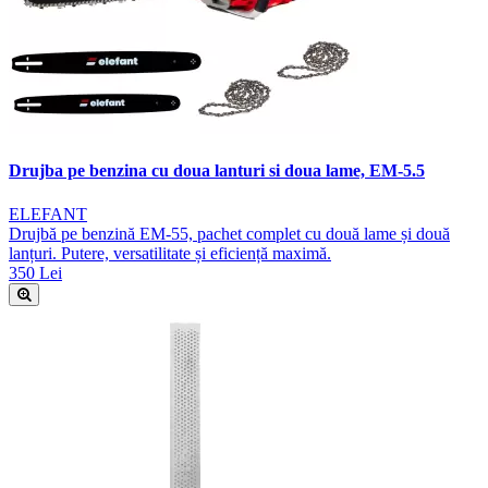
Drujba pe benzina cu doua lanturi si doua lame, EM-5.5
ELEFANT
Drujbă pe benzină EM-55, pachet complet cu două lame și două
lanțuri. Putere, versatilitate și eficiență maximă.
350 Lei