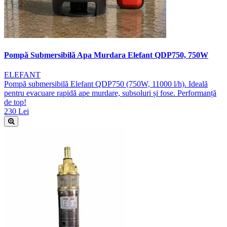
Pompă Submersibilă Apa Murdara Elefant QDP750, 750W
ELEFANT
Pompă submersibilă Elefant QDP750 (750W, 11000 l/h). Ideală
pentru evacuare rapidă ape murdare, subsoluri și fose. Performanță
de top!
230 Lei