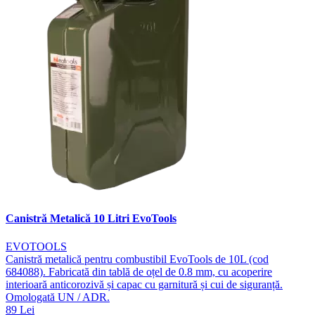
Canistră Metalică 10 Litri EvoTools
EVOTOOLS
Canistră metalică pentru combustibil EvoTools de 10L (cod
684088). Fabricată din tablă de oțel de 0.8 mm, cu acoperire
interioară anticorozivă și capac cu garnitură și cui de siguranță.
Omologată UN / ADR.
89 Lei