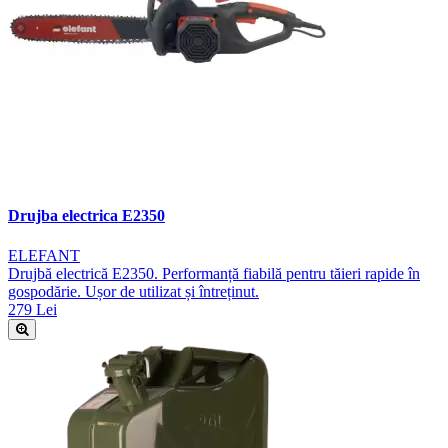
Drujba electrica E2350
ELEFANT
Drujbă electrică E2350. Performanță fiabilă pentru tăieri rapide în
gospodărie. Ușor de utilizat și întreținut.
279 Lei