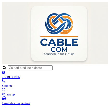
ro / RO / RON
Suna-ne
Whatsapp
Cosul de cumparaturi