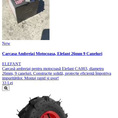
New
Carcasa Ambreiaj Motocoasa, Elefant 26mm 9 Caneluri
ELEFANT
Carcasă ambreiaj pentru motocoasă Elefant CA003, diametru
26mm, 9 caneluri. Construcție solidă, protecție eficientă împotriva
impurităților. Montaj rapid și ușor!
33 Lei