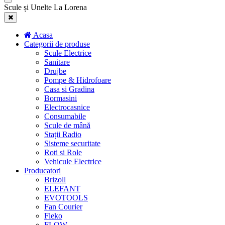
Scule și Unelte La Lorena
Acasa
Categorii de produse
Scule Electrice
Sanitare
Drujbe
Pompe & Hidrofoare
Casa si Gradina
Bormasini
Electrocasnice
Consumabile
Scule de mână
Stații Radio
Sisteme securitate
Roti si Role
Vehicule Electrice
Producatori
Brizoll
ELEFANT
EVOTOOLS
Fan Courier
Fleko
FLOW