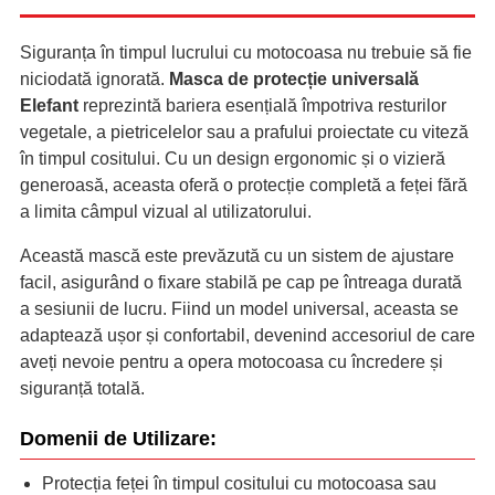
Siguranța în timpul lucrului cu motocoasa nu trebuie să fie
niciodată ignorată.
Masca de protecție universală
Elefant
reprezintă bariera esențială împotriva resturilor
vegetale, a pietricelelor sau a prafului proiectate cu viteză
în timpul cositului. Cu un design ergonomic și o vizieră
generoasă, aceasta oferă o protecție completă a feței fără
a limita câmpul vizual al utilizatorului.
Această mască este prevăzută cu un sistem de ajustare
facil, asigurând o fixare stabilă pe cap pe întreaga durată
a sesiunii de lucru. Fiind un model universal, aceasta se
adaptează ușor și confortabil, devenind accesoriul de care
aveți nevoie pentru a opera motocoasa cu încredere și
siguranță totală.
Domenii de Utilizare:
Protecția feței în timpul cositului cu motocoasa sau