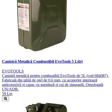
Canistră Metalică Combustibil EvoTools 5 Litri
EVOTOOLS
Canistră metalică pentru combustibil EvoTools de 5L (cod 684087).
Fabricată din tablă de oțel de 0.6 mm, cu acoperire interioară
anticorozivă și capac cu garnitură și cui de siguranță. Omologată
UN/ADR.
59 Lei