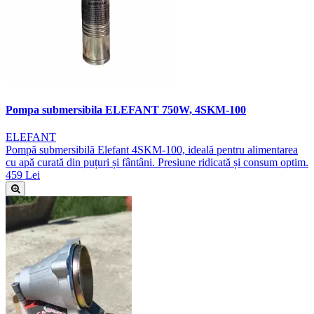
Pompa submersibila ELEFANT 750W, 4SKM-100
ELEFANT
Pompă submersibilă Elefant 4SKM-100, ideală pentru alimentarea
cu apă curată din puțuri și fântâni. Presiune ridicată și consum optim.
459 Lei