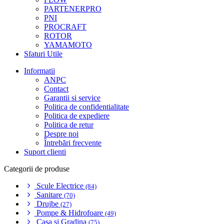
PARTENERPRO
PNI
PROCRAFT
ROTOR
YAMAMOTO
Sfaturi Utile
Informatii
ANPC
Contact
Garantii si service
Politica de confidentialitate
Politica de expediere
Politica de retur
Despre noi
Întrebări frecvente
Suport clienti
Categorii de produse
Scule Electrice
(84)
Sanitare
(70)
Drujbe
(27)
Pompe & Hidrofoare
(49)
Casa si Gradina
(75)