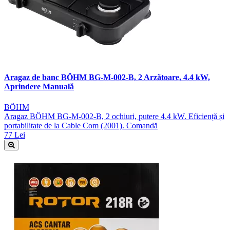
Aragaz de banc BÖHM BG-M-002-B, 2 Arzătoare, 4.4 kW,
Aprindere Manuală
BÖHM
Aragaz BÖHM BG-M-002-B, 2 ochiuri, putere 4.4 kW. Eficiență și
portabilitate de la Cable Com (2001). Comandă
77 Lei