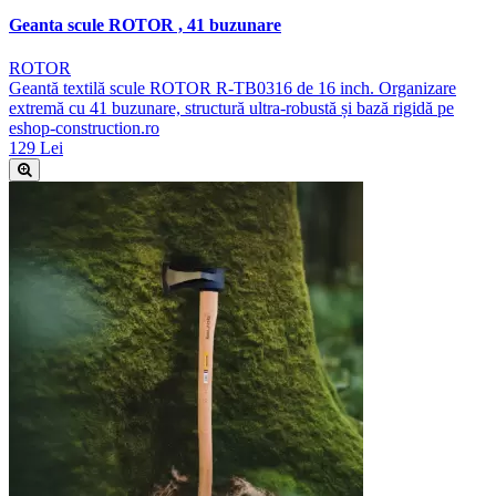
Geanta scule ROTOR , 41 buzunare
ROTOR
Geantă textilă scule ROTOR R-TB0316 de 16 inch. Organizare
extremă cu 41 buzunare, structură ultra-robustă și bază rigidă pe
eshop-construction.ro
129 Lei