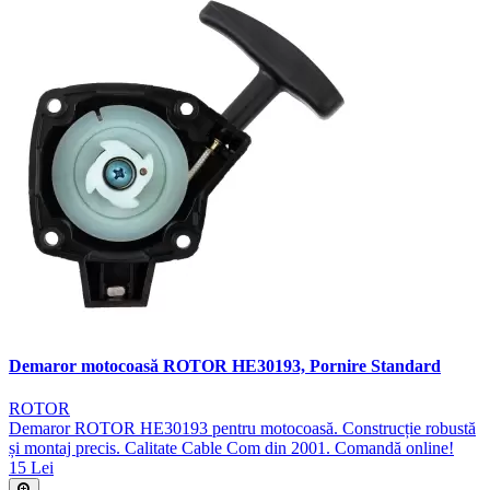
Demaror motocoasă ROTOR HE30193, Pornire Standard
ROTOR
Demaror ROTOR HE30193 pentru motocoasă. Construcție robustă
și montaj precis. Calitate Cable Com din 2001. Comandă online!
15 Lei