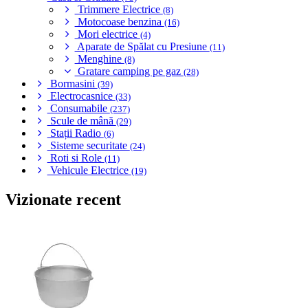
Trimmere Electrice
(8)
Motocoase benzina
(16)
Mori electrice
(4)
Aparate de Spălat cu Presiune
(11)
Menghine
(8)
Gratare camping pe gaz
(28)
Bormasini
(39)
Electrocasnice
(33)
Consumabile
(237)
Scule de mână
(29)
Stații Radio
(6)
Sisteme securitate
(24)
Roti si Role
(11)
Vehicule Electrice
(19)
Vizionate recent