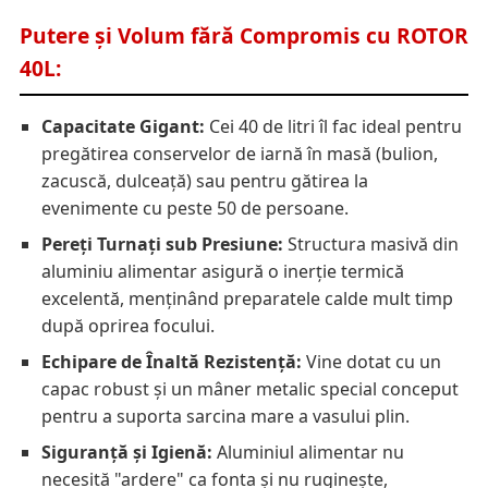
Putere și Volum fără Compromis cu ROTOR
40L:
Capacitate Gigant:
Cei 40 de litri îl fac ideal pentru
pregătirea conservelor de iarnă în masă (bulion,
zacuscă, dulceață) sau pentru gătirea la
evenimente cu peste 50 de persoane.
Pereți Turnați sub Presiune:
Structura masivă din
aluminiu alimentar asigură o inerție termică
excelentă, menținând preparatele calde mult timp
după oprirea focului.
Echipare de Înaltă Rezistență:
Vine dotat cu un
capac robust și un mâner metalic special conceput
pentru a suporta sarcina mare a vasului plin.
Siguranță și Igienă:
Aluminiul alimentar nu
necesită "ardere" ca fonta și nu ruginește,