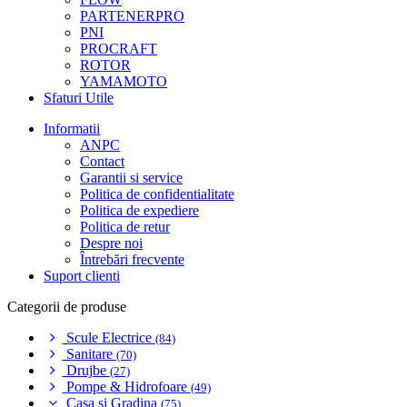
PARTENERPRO
PNI
PROCRAFT
ROTOR
YAMAMOTO
Sfaturi Utile
Informatii
ANPC
Contact
Garantii si service
Politica de confidentialitate
Politica de expediere
Politica de retur
Despre noi
Întrebări frecvente
Suport clienti
Categorii de produse
Scule Electrice
(84)
Sanitare
(70)
Drujbe
(27)
Pompe & Hidrofoare
(49)
Casa si Gradina
(75)