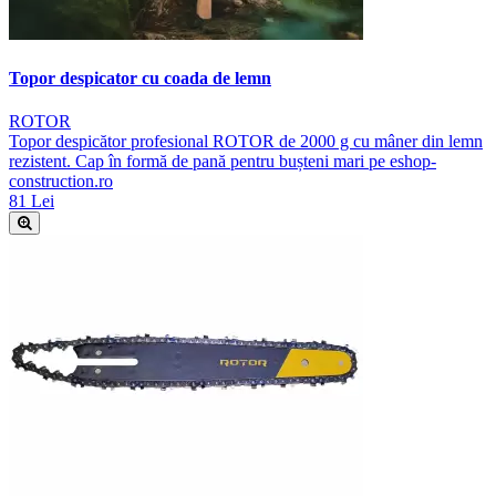
Topor despicator cu coada de lemn
ROTOR
Topor despicător profesional ROTOR de 2000 g cu mâner din lemn
rezistent. Cap în formă de pană pentru bușteni mari pe eshop-
construction.ro
81 Lei