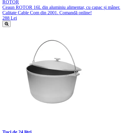
ROTOR
Ceaun ROTOR 16L din aluminiu alimentar, cu capac și mâner.
Calitate Cable Com din 2001. Comandă online!
288 Lei
Tuci de 24 litri