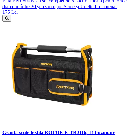
Plită PPR 800W cu set complet de 6 bacuri. Ideală pentru orice
diametru între 20 și 63 mm, pe Scule și Unelte La Lorena.
175 Lei
Geanta scule textila ROTOR R-TB0116, 14 buzunare