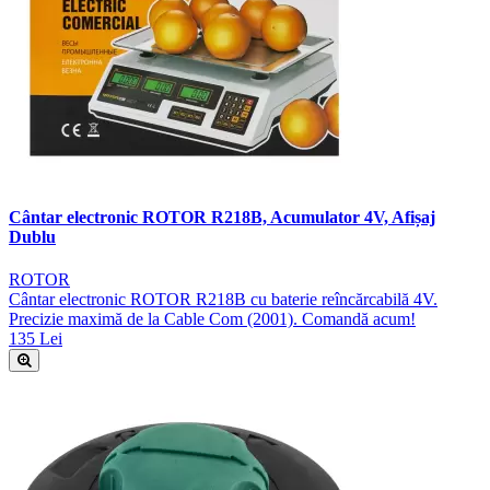
Cântar electronic ROTOR R218B, Acumulator 4V, Afișaj
Dublu
ROTOR
Cântar electronic ROTOR R218B cu baterie reîncărcabilă 4V.
Precizie maximă de la Cable Com (2001). Comandă acum!
135 Lei