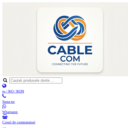
ro / RO / RON
Suna-ne
Whatsapp
Cosul de cumparaturi