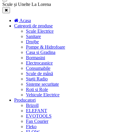
Scule și Unelte La Lorena
Acasa
Categorii de produse
Scule Electrice
Sanitare
Drujbe
Pompe & Hidrofoare
Casa si Gradina
Bormasini
Electrocasnice
Consumabile
Scule de mână
Stații Radio
Sisteme securitate
Roti si Role
Vehicule Electrice
Producatori
Brizoll
ELEFANT
EVOTOOLS
Fan Courier
Fleko
FLOW