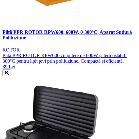
Plită PPR ROTOR RPW600, 600W, 0-300°C, Aparat Sudură
Polifuziune
ROTOR
Plită PPR ROTOR RPW600 cu putere de 600W și termostat 0-
300°C pentru lipit țevi prin polifuziune. Compactă și eficientă.
89 Lei