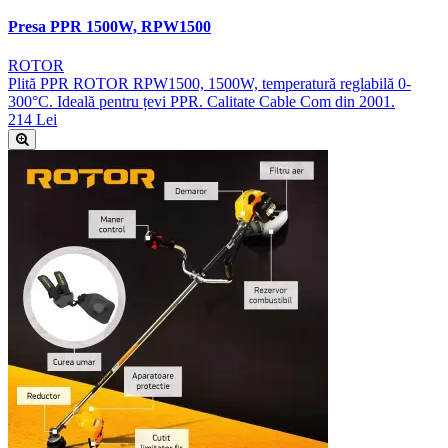
Presa PPR 1500W, RPW1500
ROTOR
Plită PPR ROTOR RPW1500, 1500W, temperatură reglabilă 0-
300°C. Ideală pentru țevi PPR. Calitate Cable Com din 2001.
214 Lei