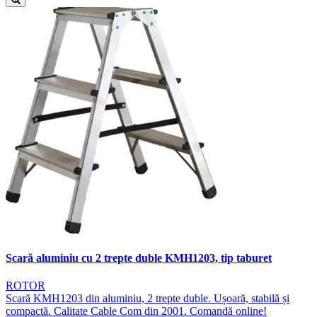
Scară aluminiu cu 2 trepte duble KMH1203, tip taburet
ROTOR
Scară KMH1203 din aluminiu, 2 trepte duble. Ușoară, stabilă și
compactă. Calitate Cable Com din 2001. Comandă online!