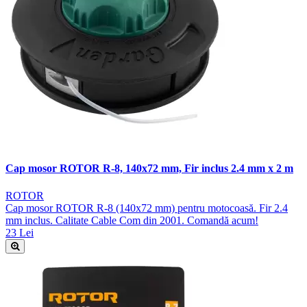
Cap mosor ROTOR R-8, 140x72 mm, Fir inclus 2.4 mm x 2 m
ROTOR
Cap mosor ROTOR R-8 (140x72 mm) pentru motocoasă. Fir 2.4
mm inclus. Calitate Cable Com din 2001. Comandă acum!
23 Lei