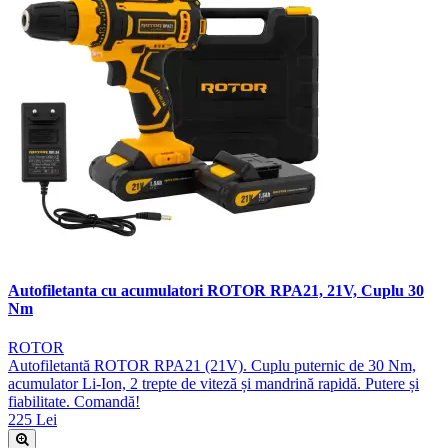
Autofiletanta cu acumulatori ROTOR RPA21, 21V, Cuplu 30
Nm
ROTOR
Autofiletantă ROTOR RPA21 (21V). Cuplu puternic de 30 Nm,
acumulator Li-Ion, 2 trepte de viteză și mandrină rapidă. Putere și
fiabilitate. Comandă!
225 Lei