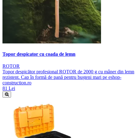
Topor despicator cu coada de lemn
ROTOR
Topor despicător profesional ROTOR de 2000 g cu mâner din lemn
rezistent. Cap în formă de pană pentru bușteni mari pe eshop-
construction.ro
81 Lei