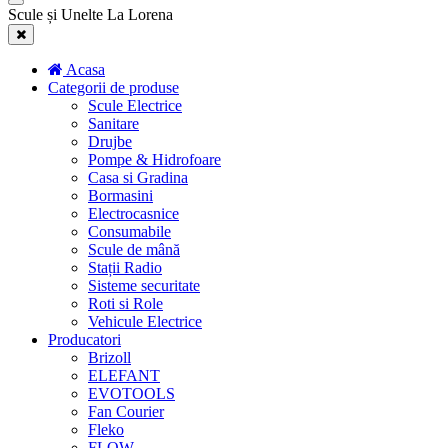
Scule și Unelte La Lorena
Acasa
Categorii de produse
Scule Electrice
Sanitare
Drujbe
Pompe & Hidrofoare
Casa si Gradina
Bormasini
Electrocasnice
Consumabile
Scule de mână
Stații Radio
Sisteme securitate
Roti si Role
Vehicule Electrice
Producatori
Brizoll
ELEFANT
EVOTOOLS
Fan Courier
Fleko
FLOW