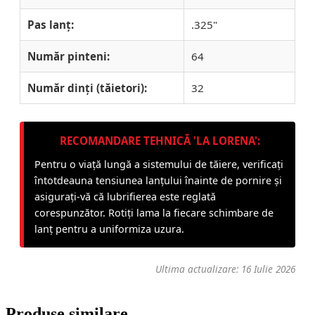
Pas lanț:
.325"
Număr pinteni:
64
Număr dinți (tăietori):
32
RECOMANDARE TEHNICĂ 'LA LORENA':
Pentru o viață lungă a sistemului de tăiere, verificați
întotdeauna tensiunea lanțului înainte de pornire și
asigurați-vă că lubrifierea este reglată
corespunzător. Rotiți lama la fiecare schimbare de
lanț pentru a uniformiza uzura.
Ultima actualizare: 16 Iulie 2026
Produse similare