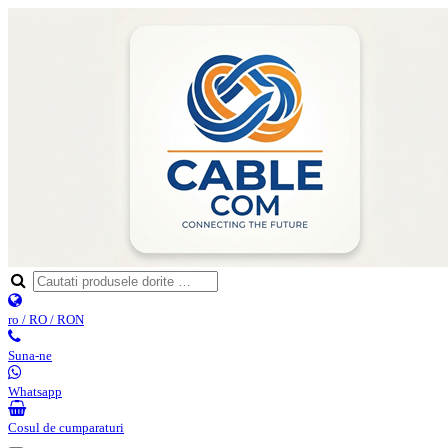
ro / RO / RON
Suna-ne
Whatsapp
Cosul de cumparaturi