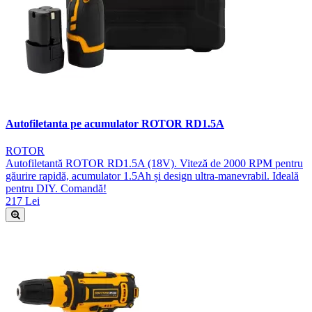
Autofiletanta pe acumulator ROTOR RD1.5A
ROTOR
Autofiletantă ROTOR RD1.5A (18V). Viteză de 2000 RPM pentru
găurire rapidă, acumulator 1.5Ah și design ultra-manevrabil. Ideală
pentru DIY. Comandă!
217 Lei