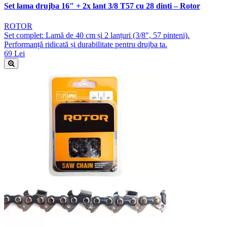
Set lama drujba 16" + 2x lant 3/8 T57 cu 28 dinti – Rotor
ROTOR
Set complet: Lamă de 40 cm și 2 lanțuri (3/8", 57 pinteni).
Performanță ridicată și durabilitate pentru drujba ta.
69 Lei