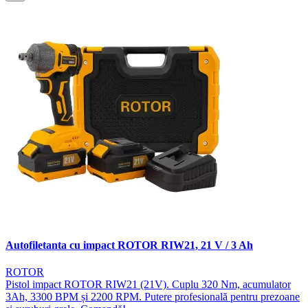
Autofiletanta cu impact ROTOR RIW21, 21 V / 3 Ah
ROTOR
Pistol impact ROTOR RIW21 (21V). Cuplu 320 Nm, acumulator
3Ah, 3300 BPM și 2200 RPM. Putere profesională pentru prezoane