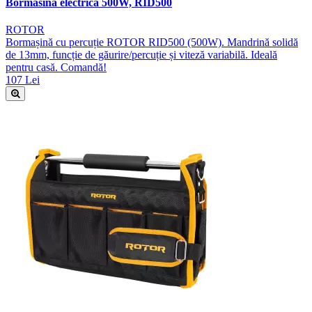
Bormasina electrica 500W, RID500
ROTOR
Bormașină cu percuție ROTOR RID500 (500W). Mandrină solidă
de 13mm, funcție de găurire/percuție și viteză variabilă. Ideală
pentru casă. Comandă!
107 Lei