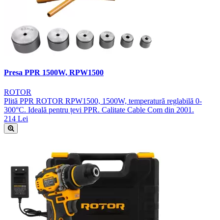
Presa PPR 1500W, RPW1500
ROTOR
Plită PPR ROTOR RPW1500, 1500W, temperatură reglabilă 0-
300°C. Ideală pentru țevi PPR. Calitate Cable Com din 2001.
214 Lei