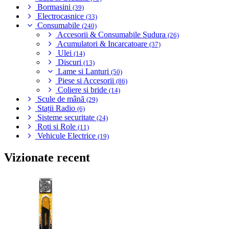
Bormasini
(39)
Electrocasnice
(33)
Consumabile
(240)
Accesorii & Consumabile Sudura
(26)
Acumulatori & Incarcatoare
(37)
Ulei
(14)
Discuri
(13)
Lame si Lanturi
(50)
Piese si Accesorii
(86)
Coliere si bride
(14)
Scule de mână
(29)
Stații Radio
(6)
Sisteme securitate
(24)
Roti si Role
(11)
Vehicule Electrice
(19)
Vizionate recent