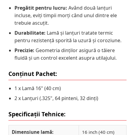
Pregătit pentru lucru:
Având două lanțuri
incluse, eviți timpii morți când unul dintre ele
trebuie ascuțit.
Durabilitate:
Lamă și lanțuri tratate termic
pentru rezistență sporită la uzură și coroziune.
Precizie:
Geometria dinților asigură o tăiere
fluidă și un control excelent asupra utilajului.
Conținut Pachet:
1 x Lamă 16" (40 cm)
2 x Lanțuri (.325", 64 pinteni, 32 dinți)
Specificații Tehnice:
Dimensiune lamă:
16 inch (40 cm)