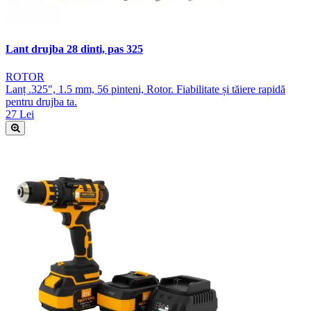
Lant drujba 28 dinti, pas 325
ROTOR
Lanț .325", 1.5 mm, 56 pinteni, Rotor. Fiabilitate și tăiere rapidă
pentru drujba ta.
27 Lei