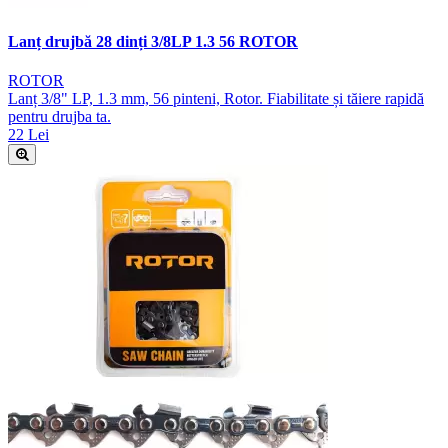
Lanț drujbă 28 dinți 3/8LP 1.3 56 ROTOR
ROTOR
Lanț 3/8" LP, 1.3 mm, 56 pinteni, Rotor. Fiabilitate și tăiere rapidă
pentru drujba ta.
22 Lei