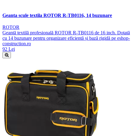
Geanta scule textila ROTOR R-TB0116, 14 buzunare
ROTOR
Geantă textilă profesională ROTOR R-TB0116 de 16 inch. Dotată
cu 14 buzunare pentru organizare eficientă și bază rigidă pe eshop-
construction.ro
92 Lei