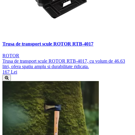
Trusa de transport scule ROTOR RTB-4017
ROTOR
Trusa de transport scule ROTOR RTB-4017, cu volum de 46.63
litri, ofera spatiu amplu si durabilitate ridicata.
167 Lei