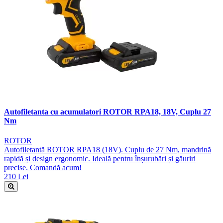
Autofiletanta cu acumulatori ROTOR RPA18, 18V, Cuplu 27
Nm
ROTOR
Autofiletantă ROTOR RPA18 (18V). Cuplu de 27 Nm, mandrină
rapidă și design ergonomic. Ideală pentru înșurubări și găuriri
precise. Comandă acum!
210 Lei