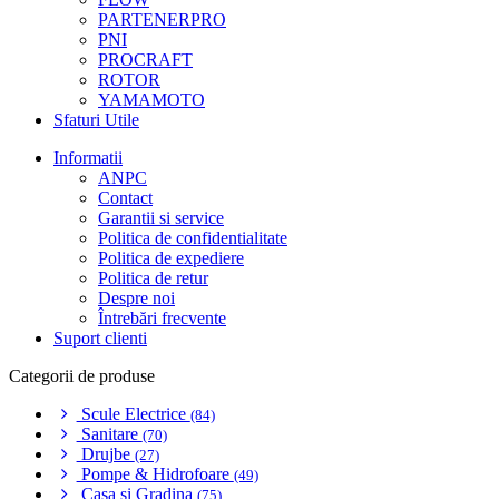
PARTENERPRO
PNI
PROCRAFT
ROTOR
YAMAMOTO
Sfaturi Utile
Informatii
ANPC
Contact
Garantii si service
Politica de confidentialitate
Politica de expediere
Politica de retur
Despre noi
Întrebări frecvente
Suport clienti
Categorii de produse
Scule Electrice
(84)
Sanitare
(70)
Drujbe
(27)
Pompe & Hidrofoare
(49)
Casa si Gradina
(75)