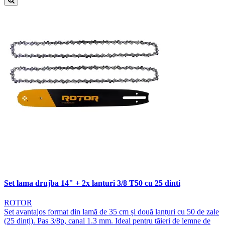
Set lama drujba 14" + 2x lanturi 3/8 T50 cu 25 dinti
ROTOR
Set avantajos format din lamă de 35 cm și două lanțuri cu 50 de zale
(25 dinți). Pas 3/8p, canal 1.3 mm. Ideal pentru tăieri de lemne de