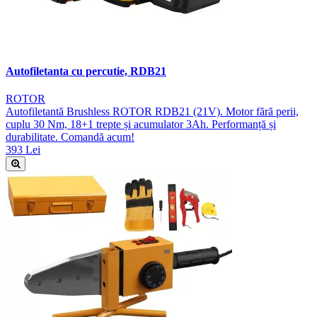
Autofiletanta cu percutie, RDB21
ROTOR
Autofiletantă Brushless ROTOR RDB21 (21V). Motor fără perii,
cuplu 30 Nm, 18+1 trepte și acumulator 3Ah. Performanță și
durabilitate. Comandă acum!
393 Lei