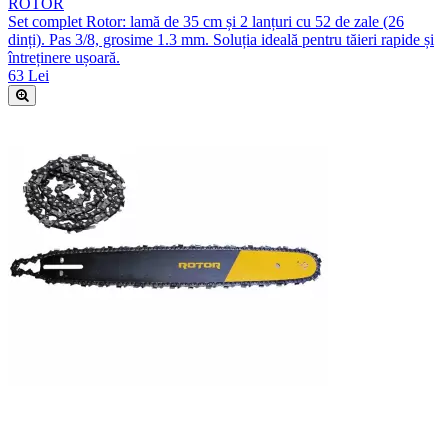
ROTOR
Set complet Rotor: lamă de 35 cm și 2 lanțuri cu 52 de zale (26
dinți). Pas 3/8, grosime 1.3 mm. Soluția ideală pentru tăieri rapide și
întreținere ușoară.
63 Lei