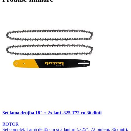
Set lama drujba 18" + 2x lant .325 T72 cu 36 dinti
ROTOR
Set complet: Lamă de 45 cm și 2 lanțuri (.325", 72 pinteni, 36 dinți).