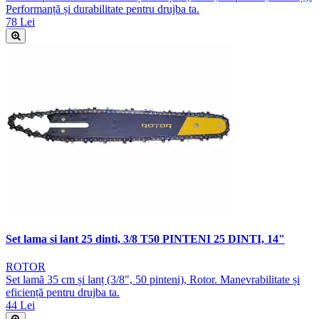
Performanță și durabilitate pentru drujba ta.
78 Lei
Set lama si lant 25 dinti, 3/8 T50 PINTENI 25 DINTI, 14"
ROTOR
Set lamă 35 cm și lanț (3/8", 50 pinteni), Rotor. Manevrabilitate și
eficiență pentru drujba ta.
44 Lei