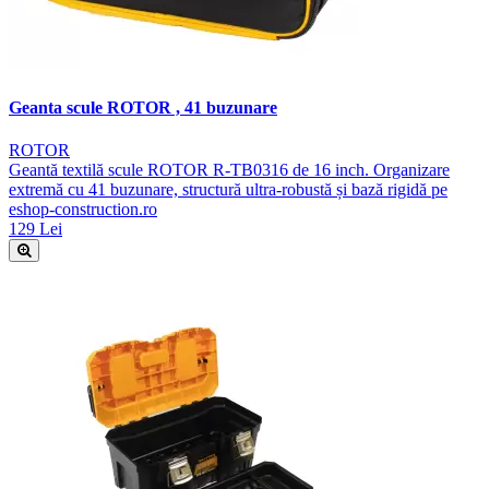
Geanta scule ROTOR , 41 buzunare
ROTOR
Geantă textilă scule ROTOR R-TB0316 de 16 inch. Organizare
extremă cu 41 buzunare, structură ultra-robustă și bază rigidă pe
eshop-construction.ro
129 Lei