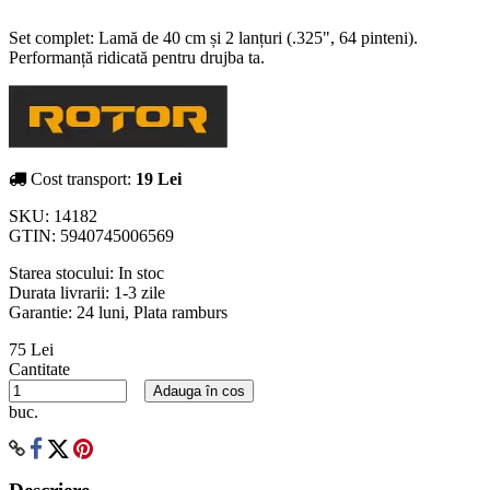
Set complet: Lamă de 40 cm și 2 lanțuri (.325", 64 pinteni).
Performanță ridicată pentru drujba ta.
Cost transport:
19 Lei
SKU:
14182
GTIN:
5940745006569
Starea stocului:
In stoc
Durata livrarii:
1-3 zile
Garantie: 24 luni, Plata ramburs
75 Lei
Cantitate
Adauga în cos
buc.