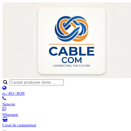
ro / RO / RON
Suna-ne
Whatsapp
Cosul de cumparaturi