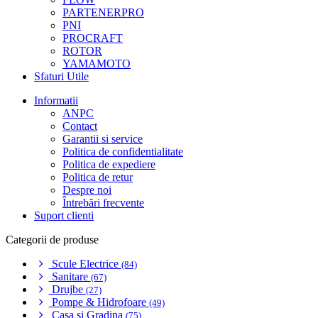
PARTENERPRO
PNI
PROCRAFT
ROTOR
YAMAMOTO
Sfaturi Utile
Informatii
ANPC
Contact
Garantii si service
Politica de confidentialitate
Politica de expediere
Politica de retur
Despre noi
Întrebări frecvente
Suport clienti
Categorii de produse
Scule Electrice
(84)
Sanitare
(67)
Drujbe
(27)
Pompe & Hidrofoare
(49)
Casa si Gradina
(75)