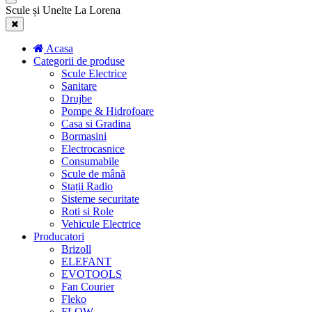
Scule și Unelte La Lorena
Acasa
Categorii de produse
Scule Electrice
Sanitare
Drujbe
Pompe & Hidrofoare
Casa si Gradina
Bormasini
Electrocasnice
Consumabile
Scule de mână
Stații Radio
Sisteme securitate
Roti si Role
Vehicule Electrice
Producatori
Brizoll
ELEFANT
EVOTOOLS
Fan Courier
Fleko
FLOW