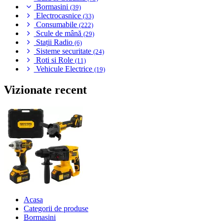
Bormasini
(39)
Electrocasnice
(33)
Consumabile
(222)
Scule de mână
(29)
Stații Radio
(6)
Sisteme securitate
(24)
Roti si Role
(11)
Vehicule Electrice
(19)
Vizionate recent
Acasa
Categorii de produse
Bormasini