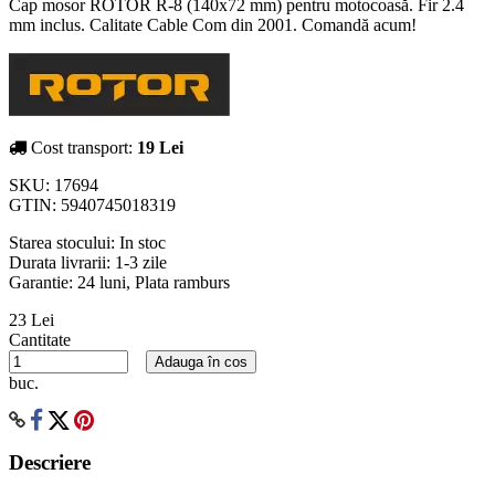
Cap mosor ROTOR R-8 (140x72 mm) pentru motocoasă. Fir 2.4
mm inclus. Calitate Cable Com din 2001. Comandă acum!
Cost transport:
19 Lei
SKU:
17694
GTIN:
5940745018319
Starea stocului:
In stoc
Durata livrarii:
1-3 zile
Garantie: 24 luni, Plata ramburs
23 Lei
Cantitate
Adauga în cos
buc.
Descriere