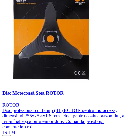
Disc Motocoasă Stea ROTOR
ROTOR
Disc profesional cu 3 dinți (3T) ROTOR pentru motocoasă,
dimensiuni 255x25.4x1.6 mm. Ideal pentru cosirea gazonului, a
ierbii înalte și a buruienilor dure. Comandă pe eshop-
construction.ro!
19 Lei