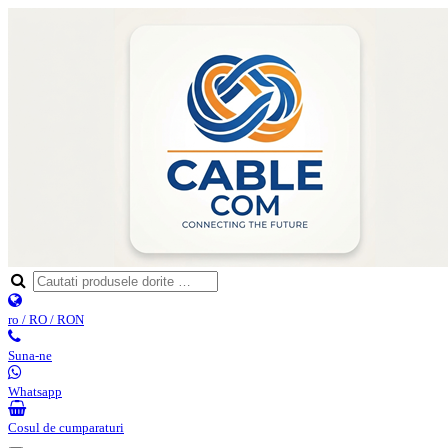
ro / RO / RON
Suna-ne
Whatsapp
Cosul de cumparaturi