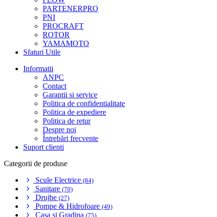
PARTENERPRO
PNI
PROCRAFT
ROTOR
YAMAMOTO
Sfaturi Utile
Informatii
ANPC
Contact
Garantii si service
Politica de confidentialitate
Politica de expediere
Politica de retur
Despre noi
Întrebări frecvente
Suport clienti
Categorii de produse
Scule Electrice
(84)
Sanitare
(70)
Drujbe
(27)
Pompe & Hidrofoare
(49)
Casa si Gradina
(75)