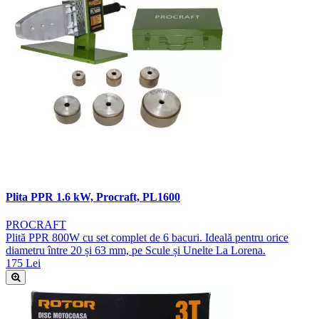
Plita PPR 1.6 kW, Procraft, PL1600
PROCRAFT
Plită PPR 800W cu set complet de 6 bacuri. Ideală pentru orice
diametru între 20 și 63 mm, pe Scule și Unelte La Lorena.
175 Lei