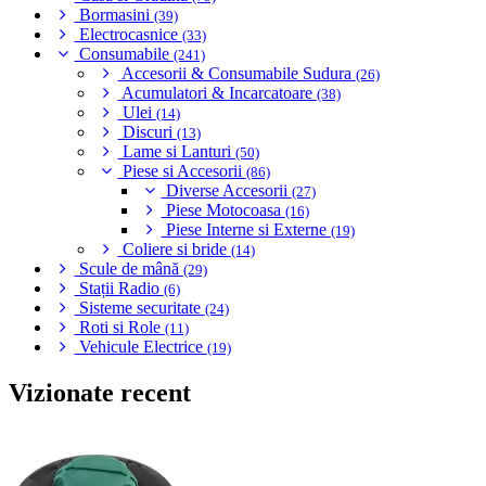
Bormasini
(39)
Electrocasnice
(33)
Consumabile
(241)
Accesorii & Consumabile Sudura
(26)
Acumulatori & Incarcatoare
(38)
Ulei
(14)
Discuri
(13)
Lame si Lanturi
(50)
Piese si Accesorii
(86)
Diverse Accesorii
(27)
Piese Motocoasa
(16)
Piese Interne si Externe
(19)
Coliere si bride
(14)
Scule de mână
(29)
Stații Radio
(6)
Sisteme securitate
(24)
Roti si Role
(11)
Vehicule Electrice
(19)
Vizionate recent