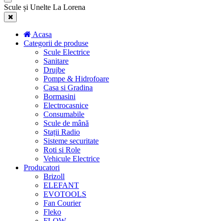
Scule și Unelte La Lorena
Acasa
Categorii de produse
Scule Electrice
Sanitare
Drujbe
Pompe & Hidrofoare
Casa si Gradina
Bormasini
Electrocasnice
Consumabile
Scule de mână
Stații Radio
Sisteme securitate
Roti si Role
Vehicule Electrice
Producatori
Brizoll
ELEFANT
EVOTOOLS
Fan Courier
Fleko
FLOW