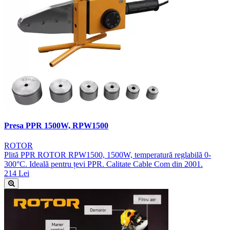
Presa PPR 1500W, RPW1500
ROTOR
Plită PPR ROTOR RPW1500, 1500W, temperatură reglabilă 0-
300°C. Ideală pentru țevi PPR. Calitate Cable Com din 2001.
214 Lei