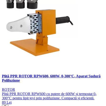
Plită PPR ROTOR RPW600, 600W, 0-300°C, Aparat Sudură
Polifuziune
ROTOR
Plită PPR ROTOR RPW600 cu putere de 600W și termostat 0-
300°C pentru lipit țevi prin polifuziune. Compactă și eficientă.
89 Lei