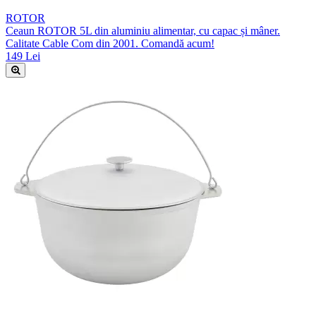
ROTOR
Ceaun ROTOR 5L din aluminiu alimentar, cu capac și mâner.
Calitate Cable Com din 2001. Comandă acum!
149 Lei