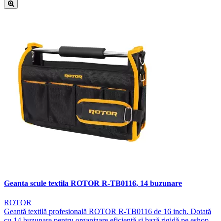
Geanta scule textila ROTOR R-TB0116, 14 buzunare
ROTOR
Geantă textilă profesională ROTOR R-TB0116 de 16 inch. Dotată
cu 14 buzunare pentru organizare eficientă și bază rigidă pe eshop-