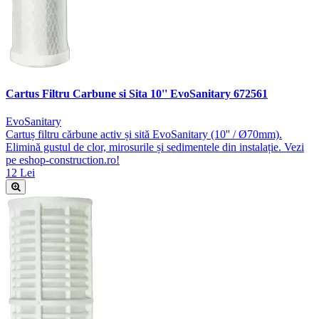
Cartus Filtru Carbune si Sita 10'' EvoSanitary 672561
EvoSanitary
Cartuș filtru cărbune activ și sită EvoSanitary (10'' / Ø70mm).
Elimină gustul de clor, mirosurile și sedimentele din instalație. Vezi
pe eshop-construction.ro!
12 Lei