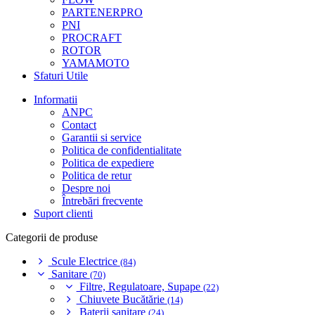
PARTENERPRO
PNI
PROCRAFT
ROTOR
YAMAMOTO
Sfaturi Utile
Informatii
ANPC
Contact
Garantii si service
Politica de confidentialitate
Politica de expediere
Politica de retur
Despre noi
Întrebări frecvente
Suport clienti
Categorii de produse
Scule Electrice
(84)
Sanitare
(70)
Filtre, Regulatoare, Supape
(22)
Chiuvete Bucătărie
(14)
Baterii sanitare
(24)