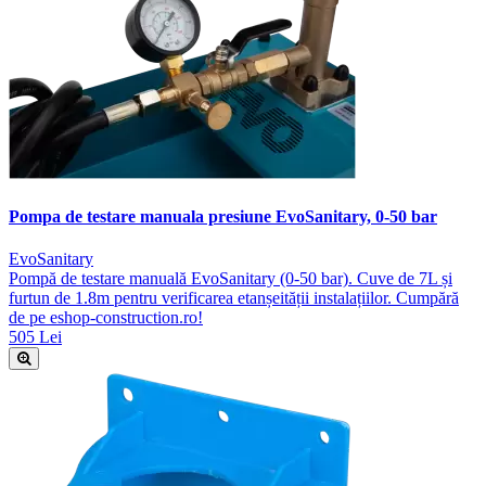
Pompa de testare manuala presiune EvoSanitary, 0-50 bar
EvoSanitary
Pompă de testare manuală EvoSanitary (0-50 bar). Cuve de 7L și
furtun de 1.8m pentru verificarea etanșeității instalațiilor. Cumpără
de pe eshop-construction.ro!
505 Lei