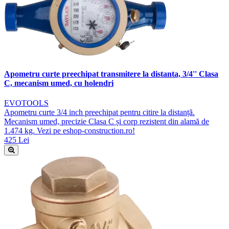
Apometru curte preechipat transmitere la distanta, 3/4'' Clasa
C, mecanism umed, cu holendri
EVOTOOLS
Apometru curte 3/4 inch preechipat pentru citire la distanță.
Mecanism umed, precizie Clasa C și corp rezistent din alamă de
1.474 kg. Vezi pe eshop-construction.ro!
425 Lei