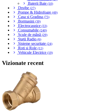
Baterii Baie
(10)
Drujbe
(27)
Pompe & Hidrofoare
(49)
Casa si Gradina
(75)
Bormasini
(39)
Electrocasnice
(33)
Consumabile
(240)
Scule de mână
(29)
Stații Radio
(6)
Sisteme securitate
(24)
Roti si Role
(11)
Vehicule Electrice
(19)
Vizionate recent