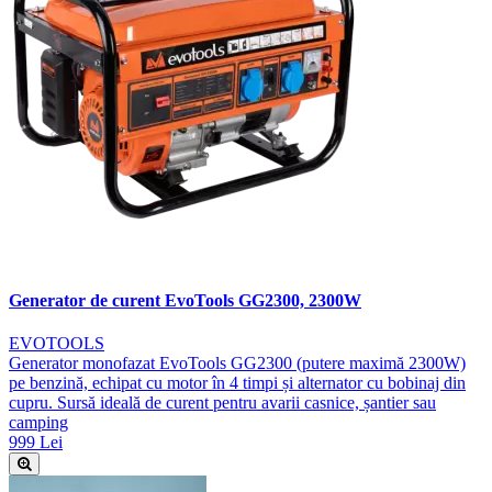
Generator de curent EvoTools GG2300, 2300W
EVOTOOLS
Generator monofazat EvoTools GG2300 (putere maximă 2300W)
pe benzină, echipat cu motor în 4 timpi și alternator cu bobinaj din
cupru. Sursă ideală de curent pentru avarii casnice, șantier sau
camping
999 Lei