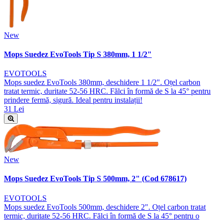
New
Mops Suedez EvoTools Tip S 380mm, 1 1/2"
EVOTOOLS
Mops suedez EvoTools 380mm, deschidere 1 1/2". Oțel carbon
tratat termic, duritate 52-56 HRC. Fălci în formă de S la 45° pentru
prindere fermă, sigură. Ideal pentru instalații!
31 Lei
New
Mops Suedez EvoTools Tip S 500mm, 2" (Cod 678617)
EVOTOOLS
Mops suedez EvoTools 500mm, deschidere 2". Oțel carbon tratat
termic, duritate 52-56 HRC. Fălci în formă de S la 45° pentru o