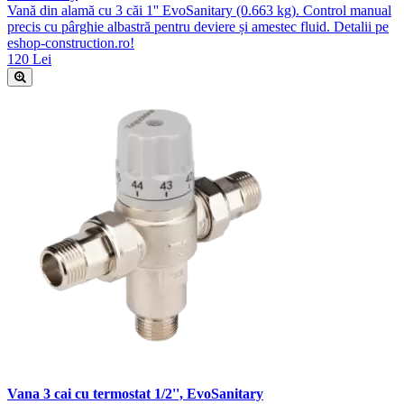
Vană din alamă cu 3 căi 1'' EvoSanitary (0.663 kg). Control manual
precis cu pârghie albastră pentru deviere și amestec fluid. Detalii pe
eshop-construction.ro!
120 Lei
Vana 3 cai cu termostat 1/2'', EvoSanitary