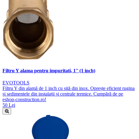
Filtru Y alama pentru impuritati, 1'' (1 inch)
EVOTOOLS
Filtru Y din alamă de 1 inch cu sită din inox. Oprește eficient rugina
și sedimentele din instalații și centrale termice. Cumpără de pe
eshop-construction.ro!
50 Lei