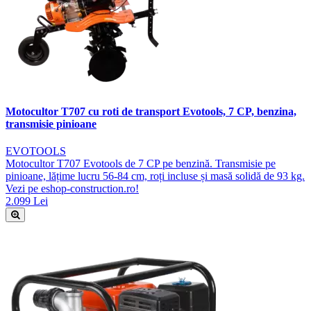
Motocultor T707 cu roti de transport Evotools, 7 CP, benzina,
transmisie pinioane
EVOTOOLS
Motocultor T707 Evotools de 7 CP pe benzină. Transmisie pe
pinioane, lățime lucru 56-84 cm, roți incluse și masă solidă de 93 kg.
Vezi pe eshop-construction.ro!
2.099 Lei