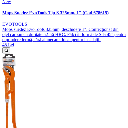
New
Mops Suedez EvoTools Tip S 325mm, 1" (Cod 678615)
EVOTOOLS
Mops suedez EvoTools 325mm, deschidere 1". Confecționat din
oțel carbon cu duritate 52-56 HRC. Fălci în formă de S la 45° pentru
o prindere fermă, fără alunecare. Ideal pentru instalații!
45 Lei