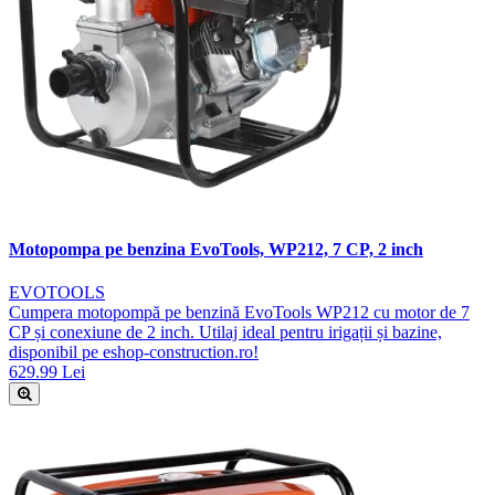
Motopompa pe benzina EvoTools, WP212, 7 CP, 2 inch
EVOTOOLS
Cumpera motopompă pe benzină EvoTools WP212 cu motor de 7
CP și conexiune de 2 inch. Utilaj ideal pentru irigații și bazine,
disponibil pe eshop-construction.ro!
629.99 Lei