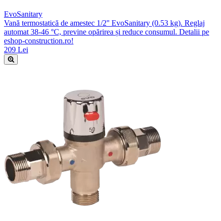
EvoSanitary
Vană termostatică de amestec 1/2'' EvoSanitary (0.53 kg). Reglaj
automat 38-46 °C, previne opărirea și reduce consumul. Detalii pe
eshop-construction.ro!
209 Lei