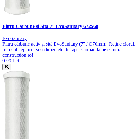
Filtru Carbune si Sita 7'' EvoSanitary 672560
EvoSanitary
Filtru cărbune activ și sită EvoSanitary (7'' / Ø70mm). Reține clorul,
mirosul neplăcut și sedimentele din apă. Comandă pe eshop-
construction.ro!
9.99 Lei