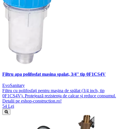
Filtru apa polifosfat masina spalat, 3/4'' tip 0F1CS4V
EvoSanitary
Filtru cu polifosfați pentru mașina de spălat (3/4 inch, tip
0F1CS4V). Protejează rezistența de calcar și reduce consumul.
Detalii pe eshop-construction.ro!
54 Lei