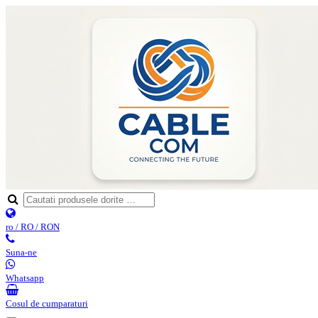
ro / RO / RON
Suna-ne
Whatsapp
Cosul de cumparaturi