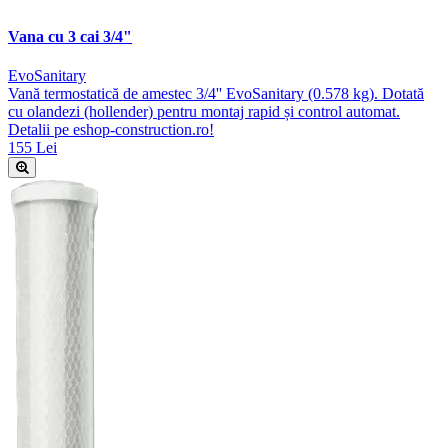
Vana cu 3 cai 3/4"
EvoSanitary
Vană termostatică de amestec 3/4'' EvoSanitary (0.578 kg). Dotată
cu olandezi (hollender) pentru montaj rapid și control automat.
Detalii pe eshop-construction.ro!
155 Lei