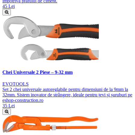
împotriva prafului de ciment.
45 Lei
Chei Universale 2 Piese – 9-32 mm
EVOTOOLS
Set 2 chei universale autoreglabile pentru dimensiuni de la 9mm la
32mm. Sistem inovator de strângere, ideale pentru țevi și șuruburi pe
eshop-construction.ro
35 Lei