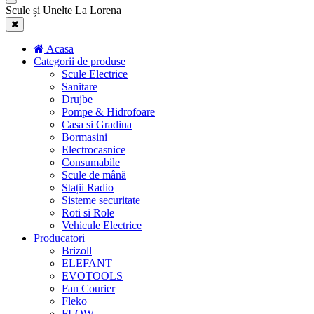
Scule și Unelte La Lorena
Acasa
Categorii de produse
Scule Electrice
Sanitare
Drujbe
Pompe & Hidrofoare
Casa si Gradina
Bormasini
Electrocasnice
Consumabile
Scule de mână
Stații Radio
Sisteme securitate
Roti si Role
Vehicule Electrice
Producatori
Brizoll
ELEFANT
EVOTOOLS
Fan Courier
Fleko
FLOW