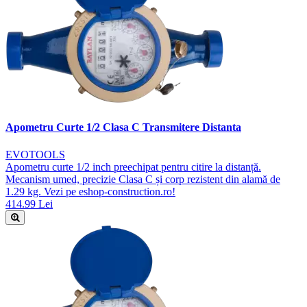
Apometru Curte 1/2 Clasa C Transmitere Distanta
EVOTOOLS
Apometru curte 1/2 inch preechipat pentru citire la distanță.
Mecanism umed, precizie Clasa C și corp rezistent din alamă de
1.29 kg. Vezi pe eshop-construction.ro!
414.99 Lei