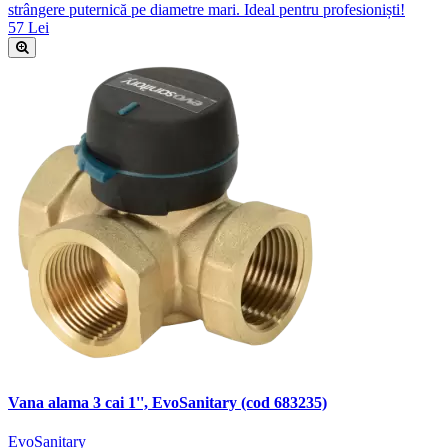
strângere puternică pe diametre mari. Ideal pentru profesioniști!
57 Lei
Vana alama 3 cai 1'', EvoSanitary (cod 683235)
EvoSanitary