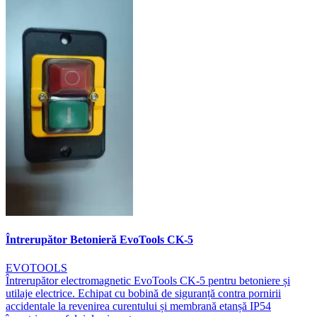
Întrerupător Betonieră EvoTools CK-5
EVOTOOLS
Întrerupător electromagnetic EvoTools CK-5 pentru betoniere și
utilaje electrice. Echipat cu bobină de siguranță contra pornirii
accidentale la revenirea curentului și membrană etanșă IP54