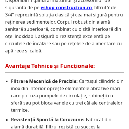
Disponibil în gama armăturilor și accesoriilor de
siguranță de pe
eshop-construction.ro
, filtrul Y de
3/4" reprezintă soluția clasică și cea mai sigură pentru
reținerea sedimentelor. Corpul robust din alamă
sanitară superioară, combinat cu o sită interioară din
oțel inoxidabil, asigură o rezistență excelentă pe
circuitele de încălzire sau pe rețelele de alimentare cu
apă rece și caldă.
Avantaje Tehnice și Funcționale:
Filtrare Mecanică de Precizie:
Cartușul cilindric din
inox din interior oprește elementele abrazive mari
care pot uza pompele de circulație, robineții cu
sferă sau pot bloca vanele cu trei căi ale centralelor
termice.
Rezistență Sporită la Coroziune:
Fabricat din
alamă durabilă, filtrul rezistă cu succes la