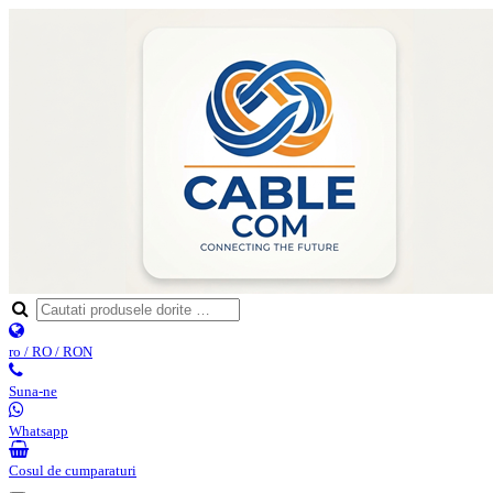
ro / RO / RON
Suna-ne
Whatsapp
Cosul de cumparaturi