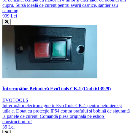
cupru. Sursă ideală de curent pentru avarii casnice, șantier sau
camping
999 Lei
Întrerupător Betonieră EvoTools CK-1 (Cod: 613929)
EVOTOOLS
Intrerupător electromagnetic EvoTools CK-1 pentru betoniere și
utilaje. Dotat cu protecție IP54 contra prafului și bobină de siguranță
la panele de curent. Comandă piesa originală pe eshop-
construction.ro!
35 Lei