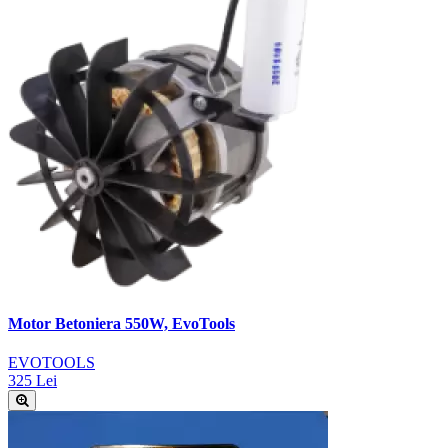
Motor Betoniera 550W, EvoTools
EVOTOOLS
325 Lei