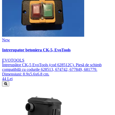
New
Intrerupator betoniera CK-5, EvoTools
EVOTOOLS
Întrerupător CK-5 EvoTools (cod 628512C). Piesă de schimb
compatibilă cu codurile 628513, 674742, 677849, 681779.
Dimensiuni: 8.9x5.6x6.8 cm.
44 Lei