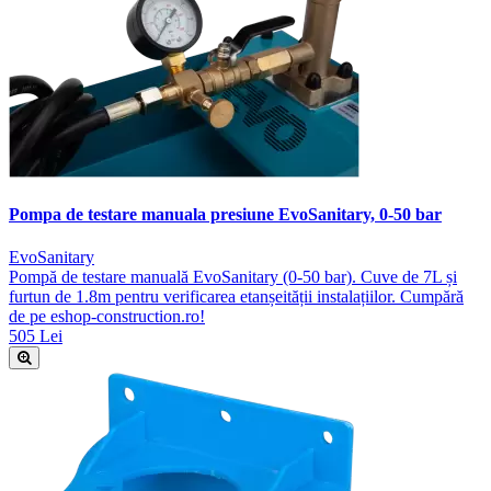
Pompa de testare manuala presiune EvoSanitary, 0-50 bar
EvoSanitary
Pompă de testare manuală EvoSanitary (0-50 bar). Cuve de 7L și
furtun de 1.8m pentru verificarea etanșeității instalațiilor. Cumpără
de pe eshop-construction.ro!
505 Lei