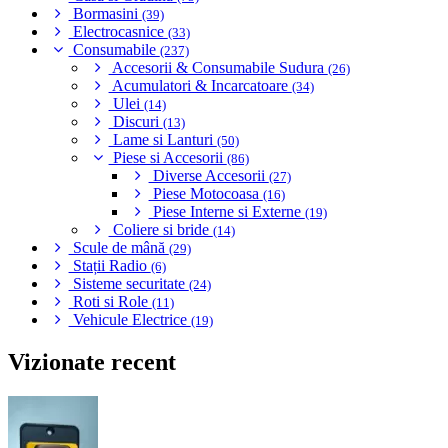
Bormasini
(39)
Electrocasnice
(33)
Consumabile
(237)
Accesorii & Consumabile Sudura
(26)
Acumulatori & Incarcatoare
(34)
Ulei
(14)
Discuri
(13)
Lame si Lanturi
(50)
Piese si Accesorii
(86)
Diverse Accesorii
(27)
Piese Motocoasa
(16)
Piese Interne si Externe
(19)
Coliere si bride
(14)
Scule de mână
(29)
Stații Radio
(6)
Sisteme securitate
(24)
Roti si Role
(11)
Vehicule Electrice
(19)
Vizionate recent