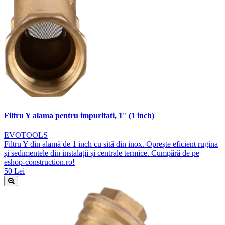
Filtru Y alama pentru impuritati, 1'' (1 inch)
EVOTOOLS
Filtru Y din alamă de 1 inch cu sită din inox. Oprește eficient rugina
și sedimentele din instalații și centrale termice. Cumpără de pe
eshop-construction.ro!
50 Lei