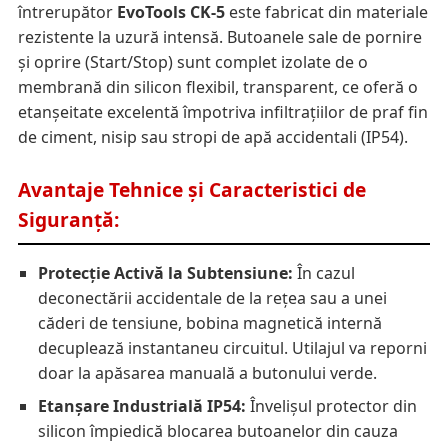
întrerupător
EvoTools CK-5
este fabricat din materiale
rezistente la uzură intensă. Butoanele sale de pornire
și oprire (Start/Stop) sunt complet izolate de o
membrană din silicon flexibil, transparent, ce oferă o
etanșeitate excelentă împotriva infiltrațiilor de praf fin
de ciment, nisip sau stropi de apă accidentali (IP54).
Avantaje Tehnice și Caracteristici de
Siguranță:
Protecție Activă la Subtensiune:
În cazul
deconectării accidentale de la rețea sau a unei
căderi de tensiune, bobina magnetică internă
decuplează instantaneu circuitul. Utilajul va reporni
doar la apăsarea manuală a butonului verde.
Etanșare Industrială IP54:
Învelișul protector din
silicon împiedică blocarea butoanelor din cauza