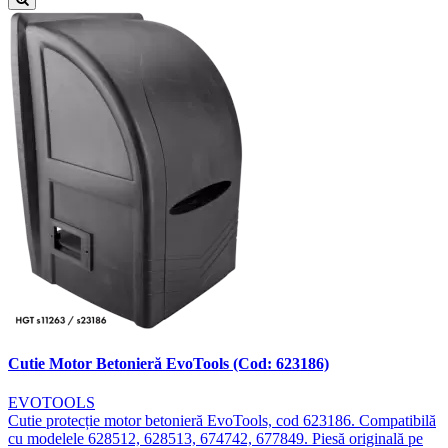
Cutie Motor Betonieră EvoTools (Cod: 623186)
EVOTOOLS
Cutie protecție motor betonieră EvoTools, cod 623186. Compatibilă
cu modelele 628512, 628513, 674742, 677849. Piesă originală pe