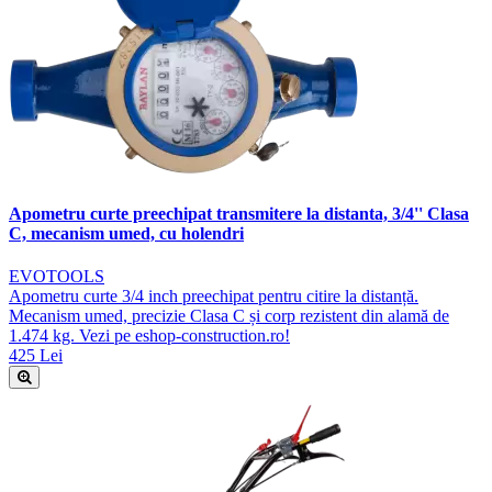
Apometru curte preechipat transmitere la distanta, 3/4'' Clasa
C, mecanism umed, cu holendri
EVOTOOLS
Apometru curte 3/4 inch preechipat pentru citire la distanță.
Mecanism umed, precizie Clasa C și corp rezistent din alamă de
1.474 kg. Vezi pe eshop-construction.ro!
425 Lei