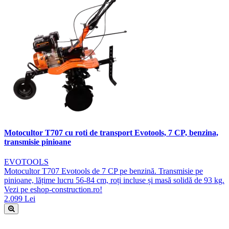
Motocultor T707 cu roti de transport Evotools, 7 CP, benzina,
transmisie pinioane
EVOTOOLS
Motocultor T707 Evotools de 7 CP pe benzină. Transmisie pe
pinioane, lățime lucru 56-84 cm, roți incluse și masă solidă de 93 kg.
Vezi pe eshop-construction.ro!
2.099 Lei