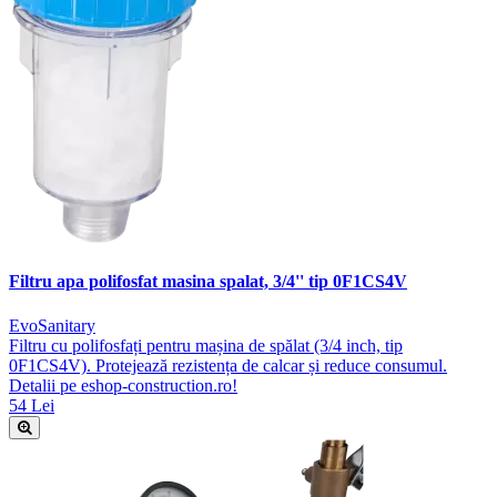
Filtru apa polifosfat masina spalat, 3/4'' tip 0F1CS4V
EvoSanitary
Filtru cu polifosfați pentru mașina de spălat (3/4 inch, tip
0F1CS4V). Protejează rezistența de calcar și reduce consumul.
Detalii pe eshop-construction.ro!
54 Lei