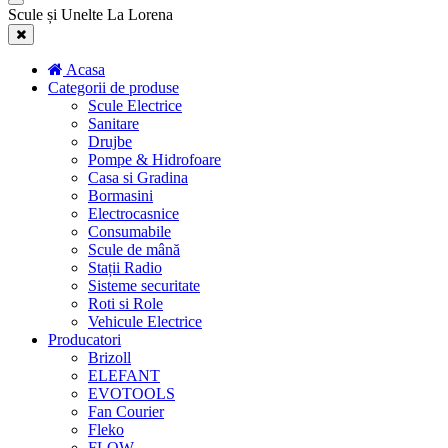
Scule și Unelte La Lorena
Acasa
Categorii de produse
Scule Electrice
Sanitare
Drujbe
Pompe & Hidrofoare
Casa si Gradina
Bormasini
Electrocasnice
Consumabile
Scule de mână
Stații Radio
Sisteme securitate
Roti si Role
Vehicule Electrice
Producatori
Brizoll
ELEFANT
EVOTOOLS
Fan Courier
Fleko
FLOW