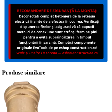
RECOMANDARE DE SIGURANȚĂ LA MONTAJ:
Deconectați complet betoniera de la rețeaua
electrică înainte de a efectua înlocuirea. Verificați
dispunerea firelor și asigurați-vă că papucii
metalici de conexiune sunt strânși ferm pe pini
pentru a evita supraîncălzirea în timpul
funcționării în sarcină. Cumpără componente
originale EvoTools de pe eshop-construction.ro!
Scule și Unelte La Lorena — eshop-construction.ro
Produse similare