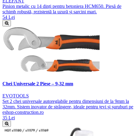
ELEFANT
Pinion metalic cu 14 dinți pentru betoniera HCM650. Piesă de
schimb robustă, rezistentă la uzură și sarcini mari.
54 Lei
Chei Universale 2 Piese – 9-32 mm
EVOTOOLS
Set 2 chei universale autoreglabile pentru dimensiuni de la 9mm la
32mm. Sistem inovator de strângere, ideale pentru țevi și șuruburi pe
eshop-construction.ro
35 Lei