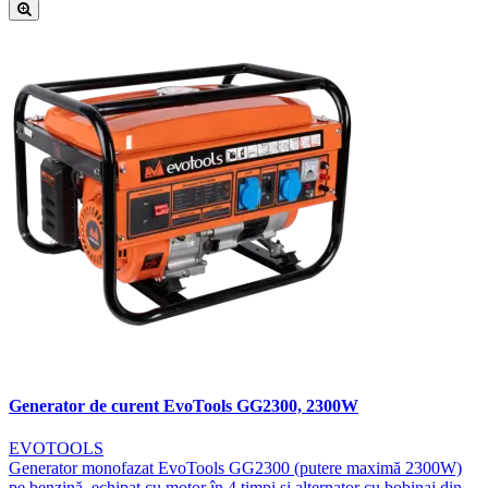
Generator de curent EvoTools GG2300, 2300W
EVOTOOLS
Generator monofazat EvoTools GG2300 (putere maximă 2300W)
pe benzină, echipat cu motor în 4 timpi și alternator cu bobinaj din