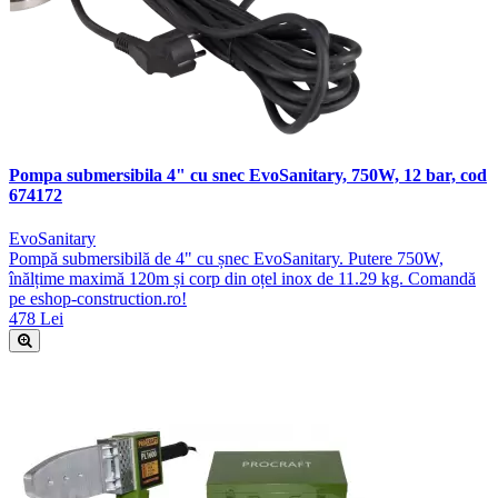
Pompa submersibila 4" cu snec EvoSanitary, 750W, 12 bar, cod
674172
EvoSanitary
Pompă submersibilă de 4" cu șnec EvoSanitary. Putere 750W,
înălțime maximă 120m și corp din oțel inox de 11.29 kg. Comandă
pe eshop-construction.ro!
478 Lei