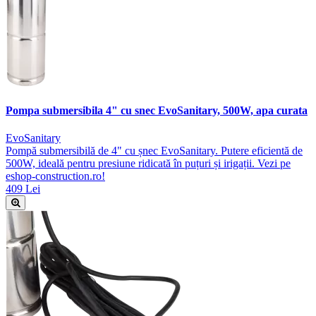
Pompa submersibila 4" cu snec EvoSanitary, 500W, apa curata
EvoSanitary
Pompă submersibilă de 4" cu șnec EvoSanitary. Putere eficientă de
500W, ideală pentru presiune ridicată în puțuri și irigații. Vezi pe
eshop-construction.ro!
409 Lei