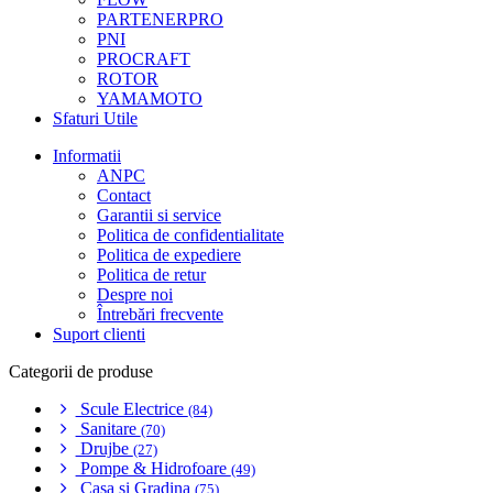
PARTENERPRO
PNI
PROCRAFT
ROTOR
YAMAMOTO
Sfaturi Utile
Informatii
ANPC
Contact
Garantii si service
Politica de confidentialitate
Politica de expediere
Politica de retur
Despre noi
Întrebări frecvente
Suport clienti
Categorii de produse
Scule Electrice
(84)
Sanitare
(70)
Drujbe
(27)
Pompe & Hidrofoare
(49)
Casa si Gradina
(75)