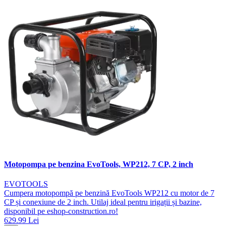
Motopompa pe benzina EvoTools, WP212, 7 CP, 2 inch
EVOTOOLS
Cumpera motopompă pe benzină EvoTools WP212 cu motor de 7
CP și conexiune de 2 inch. Utilaj ideal pentru irigații și bazine,
disponibil pe eshop-construction.ro!
629.99 Lei