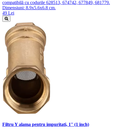
compatibilă cu codurile 628513, 674742, 677849, 681779.
Dimensiuni: 8.9x5.6x6.8 cm.
49 Lei
Filtru Y alama pentru impuritati, 1'' (1 inch)