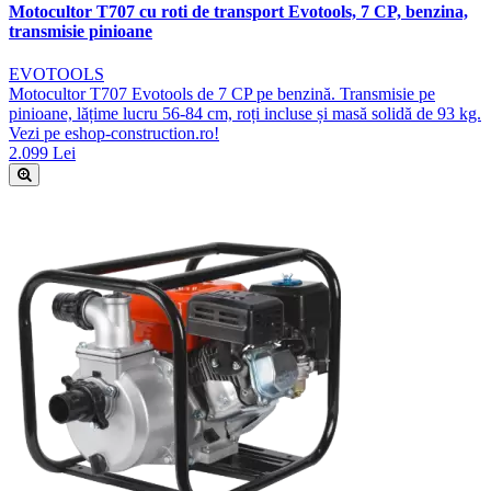
Motocultor T707 cu roti de transport Evotools, 7 CP, benzina,
transmisie pinioane
EVOTOOLS
Motocultor T707 Evotools de 7 CP pe benzină. Transmisie pe
pinioane, lățime lucru 56-84 cm, roți incluse și masă solidă de 93 kg.
Vezi pe eshop-construction.ro!
2.099 Lei