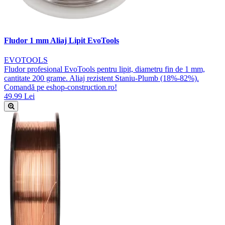
Fludor 1 mm Aliaj Lipit EvoTools
EVOTOOLS
Fludor profesional EvoTools pentru lipit, diametru fin de 1 mm,
cantitate 200 grame. Aliaj rezistent Staniu-Plumb (18%-82%).
Comandă pe eshop-construction.ro!
49.99 Lei