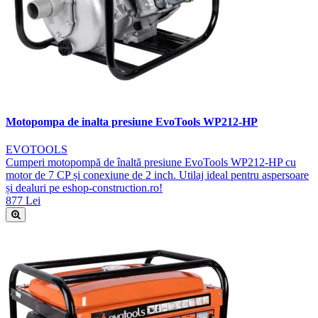
Motopompa de inalta presiune EvoTools WP212-HP
EVOTOOLS
Cumperi motopompă de înaltă presiune EvoTools WP212-HP cu
motor de 7 CP și conexiune de 2 inch. Utilaj ideal pentru aspersoare
și dealuri pe eshop-construction.ro!
877 Lei