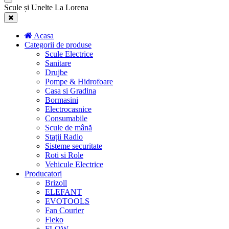
Scule și Unelte La Lorena
Acasa
Categorii de produse
Scule Electrice
Sanitare
Drujbe
Pompe & Hidrofoare
Casa si Gradina
Bormasini
Electrocasnice
Consumabile
Scule de mână
Stații Radio
Sisteme securitate
Roti si Role
Vehicule Electrice
Producatori
Brizoll
ELEFANT
EVOTOOLS
Fan Courier
Fleko
FLOW