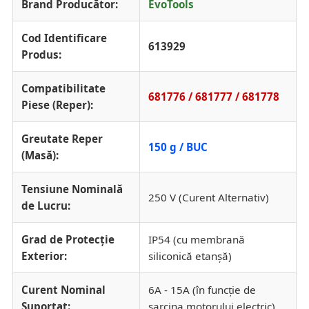
Brand Producător:
EvoTools
Cod Identificare
613929
Produs:
Compatibilitate
681776 / 681777 / 681778
Piese (Reper):
Greutate Reper
150 g / BUC
(Masă):
Tensiune Nominală
250 V (Curent Alternativ)
de Lucru:
Grad de Protecție
IP54 (cu membrană
Exterior:
siliconică etanșă)
Curent Nominal
6A - 15A (în funcție de
Suportat:
sarcina motorului electric)