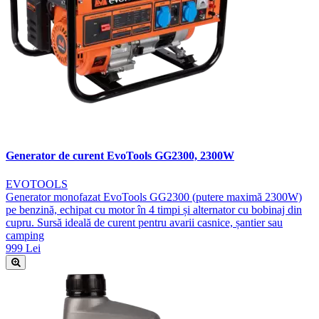
Generator de curent EvoTools GG2300, 2300W
EVOTOOLS
Generator monofazat EvoTools GG2300 (putere maximă 2300W)
pe benzină, echipat cu motor în 4 timpi și alternator cu bobinaj din
cupru. Sursă ideală de curent pentru avarii casnice, șantier sau
camping
999 Lei