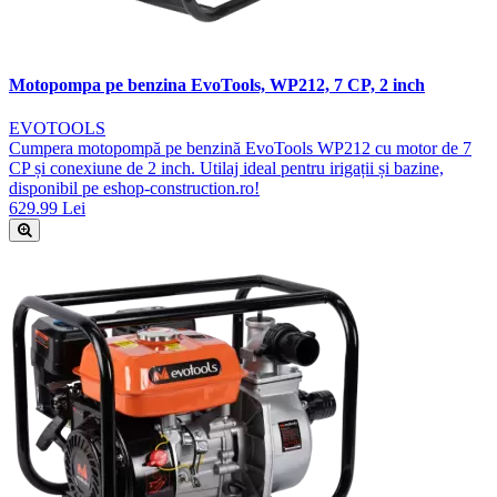
Motopompa pe benzina EvoTools, WP212, 7 CP, 2 inch
EVOTOOLS
Cumpera motopompă pe benzină EvoTools WP212 cu motor de 7
CP și conexiune de 2 inch. Utilaj ideal pentru irigații și bazine,
disponibil pe eshop-construction.ro!
629.99 Lei