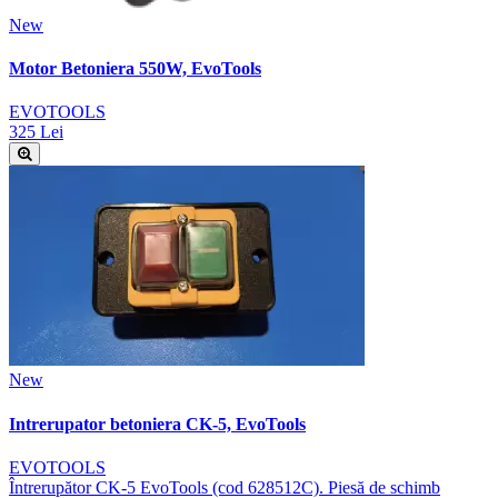
New
Motor Betoniera 550W, EvoTools
EVOTOOLS
325 Lei
New
Intrerupator betoniera CK-5, EvoTools
EVOTOOLS
Întrerupător CK-5 EvoTools (cod 628512C). Piesă de schimb