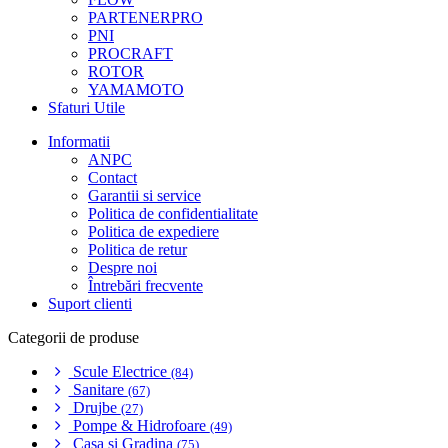
PARTENERPRO
PNI
PROCRAFT
ROTOR
YAMAMOTO
Sfaturi Utile
Informatii
ANPC
Contact
Garantii si service
Politica de confidentialitate
Politica de expediere
Politica de retur
Despre noi
Întrebări frecvente
Suport clienti
Categorii de produse
Scule Electrice
(84)
Sanitare
(67)
Drujbe
(27)
Pompe & Hidrofoare
(49)
Casa si Gradina
(75)