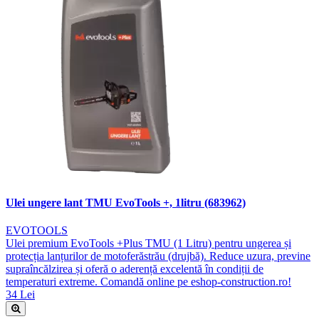
Ulei ungere lant TMU EvoTools +, 1litru (683962)
EVOTOOLS
Ulei premium EvoTools +Plus TMU (1 Litru) pentru ungerea și
protecția lanțurilor de motoferăstrău (drujbă). Reduce uzura, previne
supraîncălzirea și oferă o aderență excelentă în condiții de
temperaturi extreme. Comandă online pe eshop-construction.ro!
34 Lei