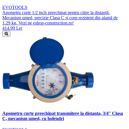
EVOTOOLS
Apometru curte 1/2 inch preechipat pentru citire la distanță.
Mecanism umed, precizie Clasa C și corp rezistent din alamă de
1.29 kg. Vezi pe eshop-construction.ro!
414.99 Lei
Apometru curte preechipat transmitere la distanta, 3/4'' Clasa
C, mecanism umed, cu holendri