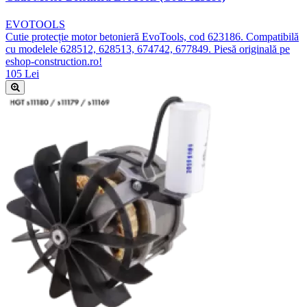
EVOTOOLS
Cutie protecție motor betonieră EvoTools, cod 623186. Compatibilă
cu modelele 628512, 628513, 674742, 677849. Piesă originală pe
eshop-construction.ro!
105 Lei