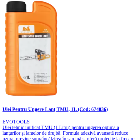
Ulei Pentru Ungere Lanț TMU, 1L (Cod: 674036)
EVOTOOLS
Ulei tehnic unificat TMU (1 Litru) pentru ungerea optimă a
lanțurilor și lamelor de drujbă. Formula adezivă avansată reduce
uzura, previne supraîncălzirea în sarcină și oferă protecție la frecare.