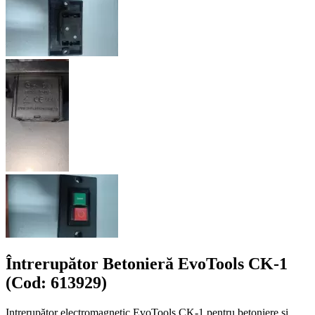
Întrerupător Betonieră EvoTools CK-1
(Cod: 613929)
Intrerupător electromagnetic EvoTools CK-1 pentru betoniere și