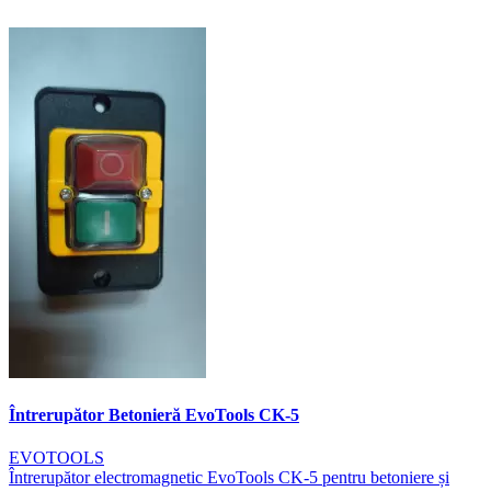
Întrerupător Betonieră EvoTools CK-5
EVOTOOLS
Întrerupător electromagnetic EvoTools CK-5 pentru betoniere și