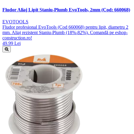
Fludor Aliaj Lipit Staniu-Plumb EvoTools, 2mm (Cod: 660068)
EVOTOOLS
Fludor profesional EvoTools (Cod 660068) pentru lipit, diametru 2
mm. Aliaj rezistent Staniu-Plumb (18%-82%). Comandă pe eshop-
construction.ro!
49.99 Lei