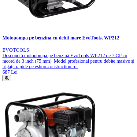
Motopompa pe benzina cu debit mare EvoTools, WP212
EVOTOOLS
Descoperă motopompa pe benzină EvoTools WP212 de 7 CP cu
racord de 3 inch (75 mm). Model profesional pentru debite masive și
irigații rapide pe eshop-construction.ro.
687 Lei