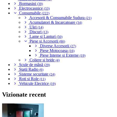
Bormasini
(39)
Electrocasnice
(33)
Consumabile
(222)
Accesorii & Consumabile Sudura
(21)
Acumulatori & Incarcatoare
(34)
Ulei
(14)
Discuri
(13)
Lame si Lanturi
(50)
Piese si Accesorii
(86)
Diverse Accesorii
(27)
Piese Motocoasa
(16)
Piese Interne si Externe
(19)
Coliere si bride
(4)
Scule de mână
(29)
Stații Radio
(6)
Sisteme securitate
(24)
Roti si Role
(11)
Vehicule Electrice
(19)
Vizionate recent