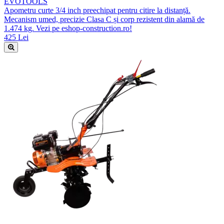
EVOTOOLS
Apometru curte 3/4 inch preechipat pentru citire la distanță.
Mecanism umed, precizie Clasa C și corp rezistent din alamă de
1.474 kg. Vezi pe eshop-construction.ro!
425 Lei