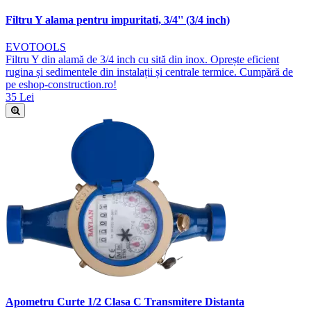
Filtru Y alama pentru impuritati, 3/4'' (3/4 inch)
EVOTOOLS
Filtru Y din alamă de 3/4 inch cu sită din inox. Oprește eficient
rugina și sedimentele din instalații și centrale termice. Cumpără de
pe eshop-construction.ro!
35 Lei
Apometru Curte 1/2 Clasa C Transmitere Distanta