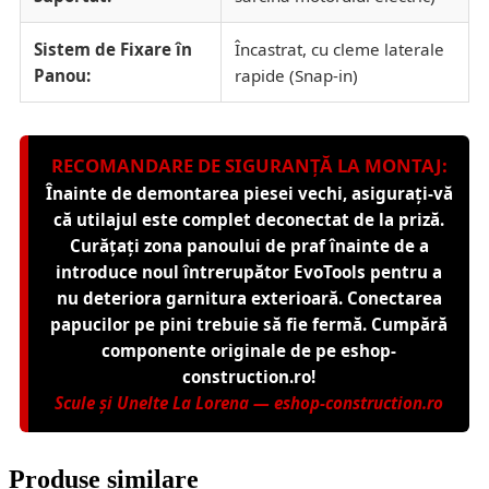
Sistem de Fixare în
Încastrat, cu cleme laterale
Panou:
rapide (Snap-in)
RECOMANDARE DE SIGURANȚĂ LA MONTAJ:
Înainte de demontarea piesei vechi, asigurați-vă
că utilajul este complet deconectat de la priză.
Curățați zona panoului de praf înainte de a
introduce noul întrerupător EvoTools pentru a
nu deteriora garnitura exterioară. Conectarea
papucilor pe pini trebuie să fie fermă. Cumpără
componente originale de pe eshop-
construction.ro!
Scule și Unelte La Lorena — eshop-construction.ro
Produse similare