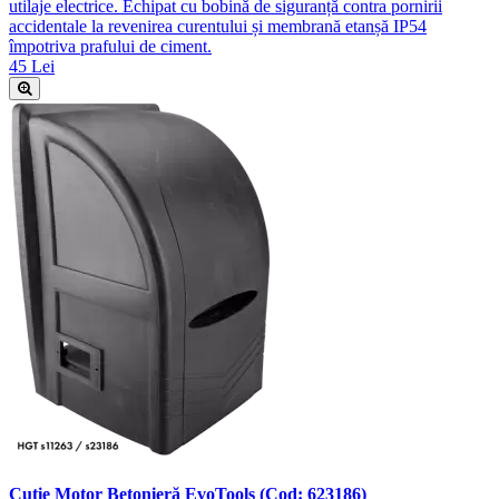
utilaje electrice. Echipat cu bobină de siguranță contra pornirii
accidentale la revenirea curentului și membrană etanșă IP54
împotriva prafului de ciment.
45 Lei
Cutie Motor Betonieră EvoTools (Cod: 623186)