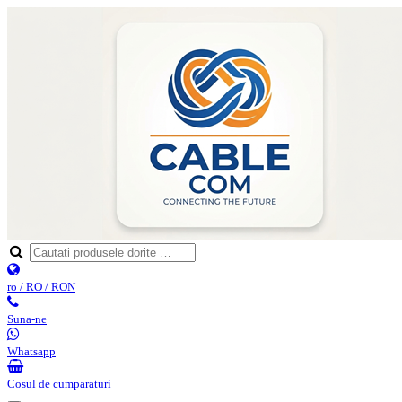
ro / RO / RON
Suna-ne
Whatsapp
Cosul de cumparaturi