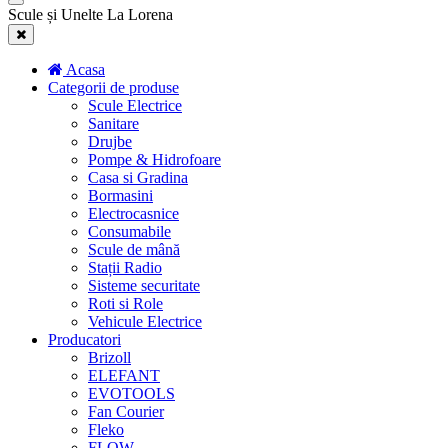
Scule și Unelte La Lorena
Acasa
Categorii de produse
Scule Electrice
Sanitare
Drujbe
Pompe & Hidrofoare
Casa si Gradina
Bormasini
Electrocasnice
Consumabile
Scule de mână
Stații Radio
Sisteme securitate
Roti si Role
Vehicule Electrice
Producatori
Brizoll
ELEFANT
EVOTOOLS
Fan Courier
Fleko
FLOW