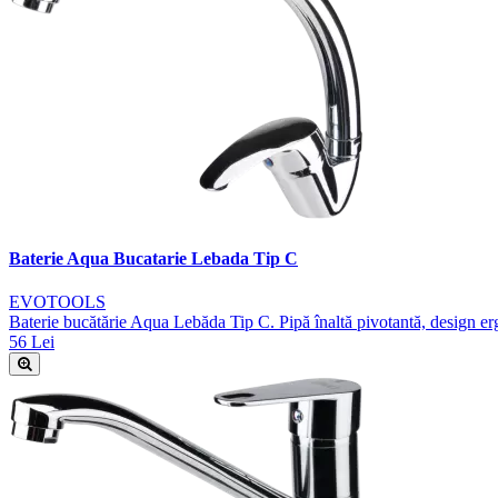
Baterie Aqua Bucatarie Lebada Tip C
EVOTOOLS
Baterie bucătărie Aqua Lebăda Tip C. Pipă înaltă pivotantă, design erg
56 Lei