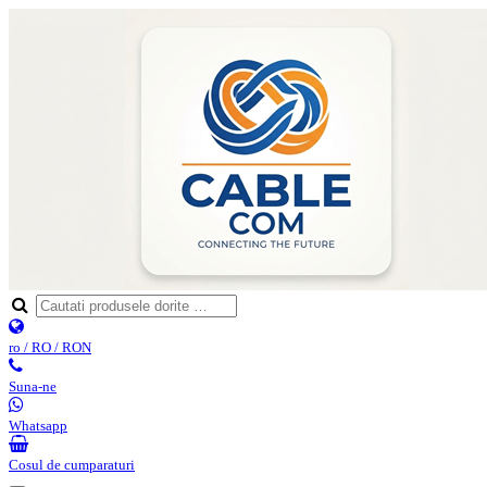
ro / RO / RON
Suna-ne
Whatsapp
Cosul de cumparaturi