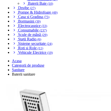
Baterii Baie
(10)
Drujbe
(27)
Pompe & Hidrofoare
(49)
Casa si Gradina
(75)
Bormasini
(39)
Electrocasnice
(33)
Consumabile
(237)
Scule de mână
(29)
Stații Radio
(6)
Sisteme securitate
(24)
Roti si Role
(11)
Vehicule Electrice
(19)
Acasa
Categorii de produse
Sanitare
Baterii sanitare