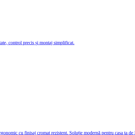
te, control precis și montaj simplificat.
omic cu finisaj cromat rezistent. Soluție modernă pentru casa ta de l