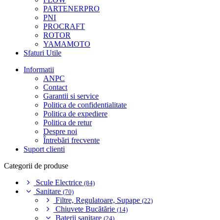
PARTENERPRO
PNI
PROCRAFT
ROTOR
YAMAMOTO
Sfaturi Utile
Informatii
ANPC
Contact
Garantii si service
Politica de confidentialitate
Politica de expediere
Politica de retur
Despre noi
Întrebări frecvente
Suport clienti
Categorii de produse
Scule Electrice
(84)
Sanitare
(70)
Filtre, Regulatoare, Supape
(22)
Chiuvete Bucătărie
(14)
Baterii sanitare
(24)