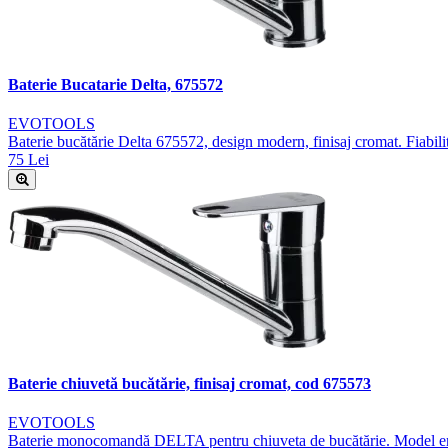
Baterie Bucatarie Delta, 675572
EVOTOOLS
Baterie bucătărie Delta 675572, design modern, finisaj cromat. Fiabilita
75 Lei
Baterie chiuvetă bucătărie, finisaj cromat, cod 675573
EVOTOOLS
Baterie monocomandă DELTA pentru chiuveta de bucătărie. Model ergon