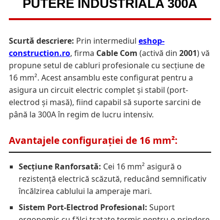
PUTERE INDUSTRIALA 300A
Scurtă descriere:
Prin intermediul
eshop-
construction.ro
, firma
Cable Com
(activă din
2001
) vă
propune setul de cabluri profesionale cu secțiune de
16 mm². Acest ansamblu este configurat pentru a
asigura un circuit electric complet și stabil (port-
electrod și masă), fiind capabil să suporte sarcini de
până la 300A în regim de lucru intensiv.
Avantajele configurației de 16 mm²:
Secțiune Ranforsată:
Cei 16 mm² asigură o
rezistență electrică scăzută, reducând semnificativ
încălzirea cablului la amperaje mari.
Sistem Port-Electrod Profesional:
Suport
ergonomic cu fălci tratate termic pentru o prindere