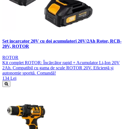
Set incarcator 20V cu doi acumulatori 20V/2Ah Rotor, RCB-
20V, ROTOR
ROTOR
Kit complet ROTOR: Încărcător rapid + Acumulator Li-Ion 20V
2Ah. Compatibil cu gama de scule ROTOR 20V. Eficiență și
autonomie sporită. Comandă!
134 Lei