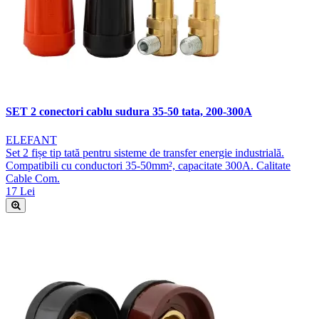
SET 2 conectori cablu sudura 35-50 tata, 200-300A
ELEFANT
Set 2 fișe tip tată pentru sisteme de transfer energie industrială.
Compatibili cu conductori 35-50mm², capacitate 300A. Calitate
Cable Com.
17 Lei