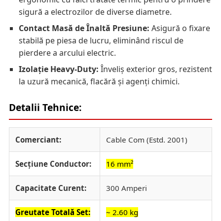
sigură a electrozilor de diverse diametre.
Contact Masă de Înaltă Presiune:
Asigură o fixare
stabilă pe piesa de lucru, eliminând riscul de
pierdere a arcului electric.
Izolație Heavy-Duty:
Înveliș exterior gros, rezistent
la uzură mecanică, flacără și agenți chimici.
Detalii Tehnice:
Comerciant:
Cable Com (Estd. 2001)
Secțiune Conductor:
16 mm²
Capacitate Curent:
300 Amperi
Greutate Totală Set:
~ 2.60 kg