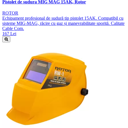
Pistolet de sudura MIG MAG 15AK, Rotor
ROTOR
Echipament profesional de sudură tip pistolet 15AK. Compatibil cu
sisteme MIG-MAG, răcire cu gaz și manevrabilitate sporită. Calitate
Cable Com.
167 Lei