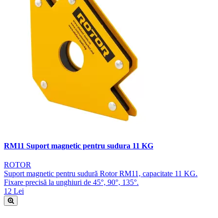
RM11 Suport magnetic pentru sudura 11 KG
ROTOR
Suport magnetic pentru sudură Rotor RM11, capacitate 11 KG.
Fixare precisă la unghiuri de 45°, 90°, 135°.
12 Lei