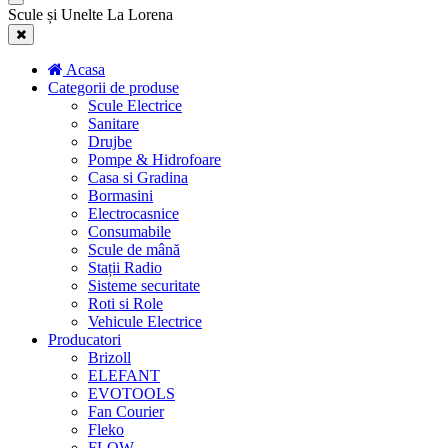
Scule și Unelte La Lorena
Acasa
Categorii de produse
Scule Electrice
Sanitare
Drujbe
Pompe & Hidrofoare
Casa si Gradina
Bormasini
Electrocasnice
Consumabile
Scule de mână
Stații Radio
Sisteme securitate
Roti si Role
Vehicule Electrice
Producatori
Brizoll
ELEFANT
EVOTOOLS
Fan Courier
Fleko
FLOW