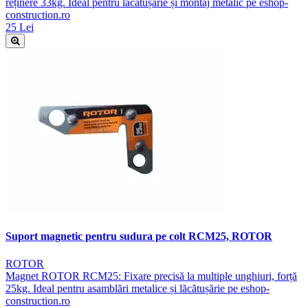
reținere 33kg. Ideal pentru lăcătușărie și montaj metalic pe eshop-
construction.ro
25 Lei
Suport magnetic pentru sudura pe colt RCM25, ROTOR
ROTOR
Magnet ROTOR RCM25: Fixare precisă la multiple unghiuri, forță
25kg. Ideal pentru asamblări metalice și lăcătușărie pe eshop-
construction.ro