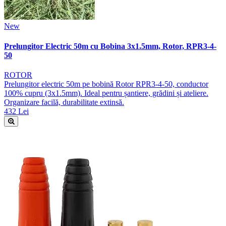
New
Prelungitor Electric 50m cu Bobina 3x1.5mm, Rotor, RPR3-4-
50
ROTOR
Prelungitor electric 50m pe bobină Rotor RPR3-4-50, conductor
100% cupru (3x1.5mm). Ideal pentru șantiere, grădini și ateliere.
Organizare facilă, durabilitate extinsă.
432 Lei