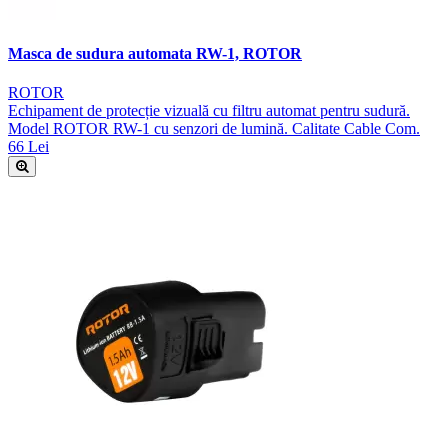
Masca de sudura automata RW-1, ROTOR
ROTOR
Echipament de protecție vizuală cu filtru automat pentru sudură.
Model ROTOR RW-1 cu senzori de lumină. Calitate Cable Com.
66 Lei