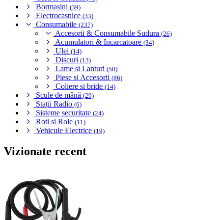
Bormasini
(39)
Electrocasnice
(33)
Consumabile
(237)
Accesorii & Consumabile Sudura
(26)
Acumulatori & Incarcatoare
(34)
Ulei
(14)
Discuri
(13)
Lame si Lanturi
(50)
Piese si Accesorii
(86)
Coliere si bride
(14)
Scule de mână
(29)
Stații Radio
(6)
Sisteme securitate
(24)
Roti si Role
(11)
Vehicule Electrice
(19)
Vizionate recent