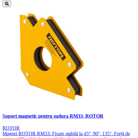
Suport magnetic pentru sudura RM33, ROTOR
ROTOR
Magnet ROTOR RM33: Fixare stabilă la 45°, 90°, 135°. Forță de