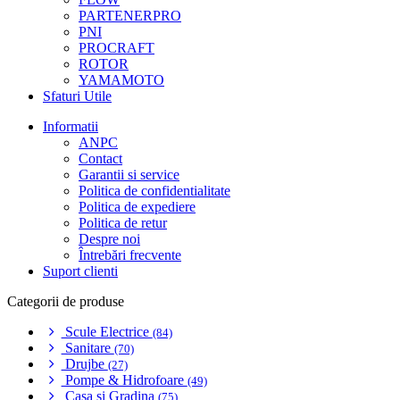
PARTENERPRO
PNI
PROCRAFT
ROTOR
YAMAMOTO
Sfaturi Utile
Informatii
ANPC
Contact
Garantii si service
Politica de confidentialitate
Politica de expediere
Politica de retur
Despre noi
Întrebări frecvente
Suport clienti
Categorii de produse
Scule Electrice
(84)
Sanitare
(70)
Drujbe
(27)
Pompe & Hidrofoare
(49)
Casa si Gradina
(75)