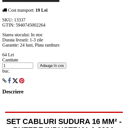
Cost transport:
19 Lei
SKU:
13337
GTIN:
5940745002264
Starea stocului:
In stoc
Durata livrarii:
1-3 zile
Garantie: 24 luni, Plata ramburs
64 Lei
Cantitate
Adauga în cos
buc.
Descriere
SET CABLURI SUDURA 16 MM² -