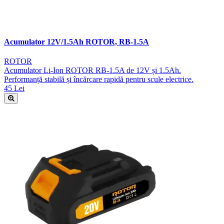
Acumulator 12V/1.5Ah ROTOR, RB-1.5A
ROTOR
Acumulator Li-Ion ROTOR RB-1.5A de 12V și 1.5Ah.
Performanță stabilă și încărcare rapidă pentru scule electrice.
45 Lei