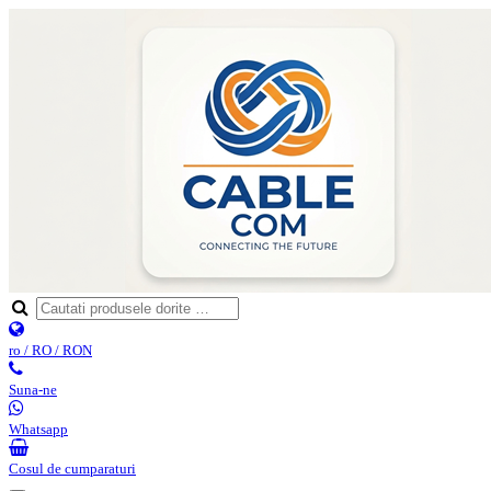
ro / RO / RON
Suna-ne
Whatsapp
Cosul de cumparaturi