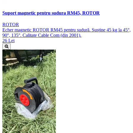
Suport magnetic pentru sudura RM45, ROTOR
ROTOR
Echer magnetic ROTOR RM45 pentru sudură. Susține 45 kg la 45°,
90°, 135°. Calitate Cable Com (din 2001).
26 Lei