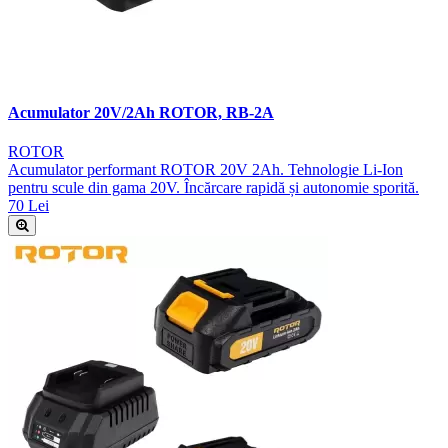
Acumulator 20V/2Ah ROTOR, RB-2A
ROTOR
Acumulator performant ROTOR 20V 2Ah. Tehnologie Li-Ion
pentru scule din gama 20V. Încărcare rapidă și autonomie sporită.
70 Lei