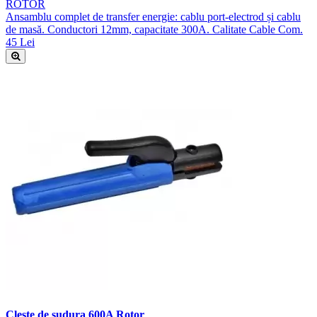
ROTOR
Ansamblu complet de transfer energie: cablu port-electrod și cablu
de masă. Conductori 12mm, capacitate 300A. Calitate Cable Com.
45 Lei
Cleste de sudura 600A Rotor