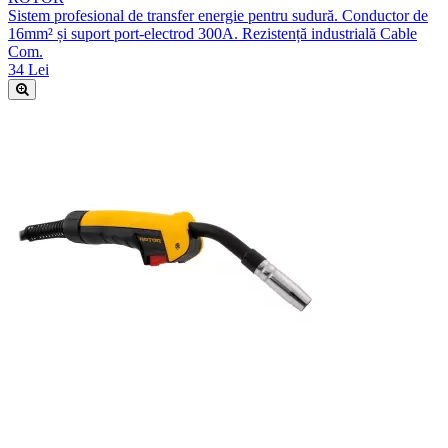
Sistem profesional de transfer energie pentru sudură. Conductor de
16mm² și suport port-electrod 300A. Rezistență industrială Cable
Com.
34 Lei