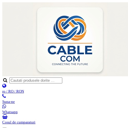
ro / RO / RON
Suna-ne
Whatsapp
Cosul de cumparaturi