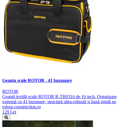
Geanta scule ROTOR , 41 buzunare
ROTOR
Geantă textilă scule ROTOR R-TB0316 de 16 inch. Organizare
extremă cu 41 buzunare, structură ultra-robustă și bază rigidă pe
eshop-construction.ro
129 Lei