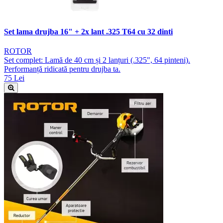
Set lama drujba 16" + 2x lant .325 T64 cu 32 dinti
ROTOR
Set complet: Lamă de 40 cm și 2 lanțuri (.325", 64 pinteni).
Performanță ridicată pentru drujba ta.
75 Lei