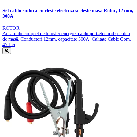
Set cablu sudura cu cleste electrozi si cleste masa Rotor, 12 mm,
300A
ROTOR
Ansamblu complet de transfer energie: cablu port-electrod și cablu
de masă. Conductori 12mm, capacitate 300A. Calitate Cable Com.
45 Lei