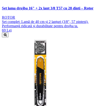
Set lama drujba 16" + 2x lant 3/8 T57 cu 28 dinti – Rotor
ROTOR
Set complet: Lamă de 40 cm și 2 lanțuri (3/8", 57 pinteni).
Performanță ridicată și durabilitate pentru drujba ta.
69 Lei