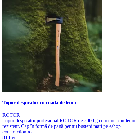
Topor despicator cu coada de lemn
ROTOR
Topor despicător profesional ROTOR de 2000 g cu mâner din lemn
rezistent. Cap în formă de pană pentru bușteni mari pe eshop-
construction.ro
81 Lei