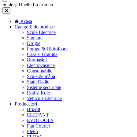
Scule și Unelte La Lorena
Acasa
Categorii de produse
Scule Electrice
Sanitare
Drujbe
Pompe & Hidrofoare
Casa si Gradina
Bormasini
Electrocasnice
Consumabile
Scule de mână
Stații Radio
Sisteme securitate
Roti si Role
Vehicule Electrice
Producatori
Brizoll
ELEFANT
EVOTOOLS
Fan Courier
Fleko
FLOW