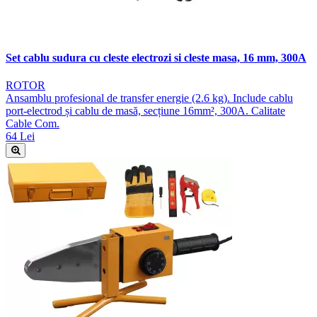
Set cablu sudura cu cleste electrozi si cleste masa, 16 mm, 300A
ROTOR
Ansamblu profesional de transfer energie (2.6 kg). Include cablu
port-electrod și cablu de masă, secțiune 16mm², 300A. Calitate
Cable Com.
64 Lei