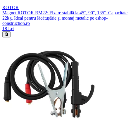
ROTOR
Magnet ROTOR RM22: Fixare stabilă la 45°, 90°, 135°. Capacitate
22kg. Ideal pentru lăcătușărie și montaj metalic pe eshop-
construction.ro
18 Lei