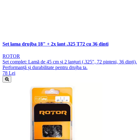
Set lama drujba 18" + 2x lant .325 T72 cu 36 dinti
ROTOR
Set complet: Lamă de 45 cm și 2 lanțuri (.325", 72 pinteni, 36 dinți).
Performanță și durabilitate pentru drujba ta.
78 Lei