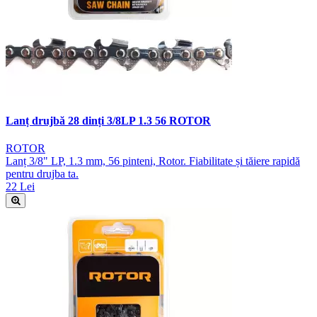
Lanț drujbă 28 dinți 3/8LP 1.3 56 ROTOR
ROTOR
Lanț 3/8" LP, 1.3 mm, 56 pinteni, Rotor. Fiabilitate și tăiere rapidă
pentru drujba ta.
22 Lei