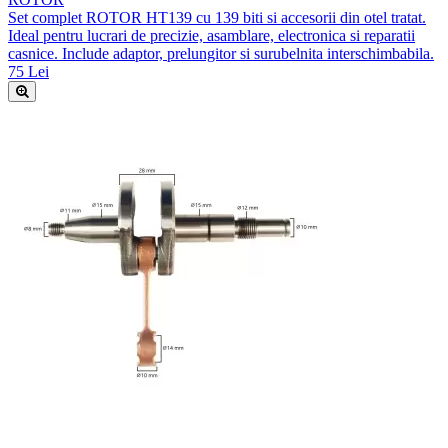
Set complet ROTOR HT139 cu 139 biti si accesorii din otel tratat.
Ideal pentru lucrari de precizie, asamblare, electronica si reparatii
casnice. Include adaptor, prelungitor si surubelnita interschimbabila.
75 Lei