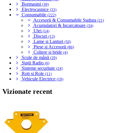
Bormasini
(39)
Electrocasnice
(33)
Consumabile
(222)
Accesorii & Consumabile Sudura
(21)
Acumulatori & Incarcatoare
(34)
Ulei
(14)
Discuri
(13)
Lame si Lanturi
(50)
Piese si Accesorii
(86)
Coliere si bride
(4)
Scule de mână
(29)
Stații Radio
(6)
Sisteme securitate
(24)
Roti si Role
(11)
Vehicule Electrice
(19)
Vizionate recent