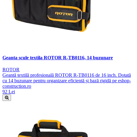
Geanta scule textila ROTOR R-TB0116, 14 buzunare
ROTOR
Geantă textilă profesională ROTOR R-TB0116 de 16 inch. Dotată
cu 14 buzunare pentru organizare eficientă și bază rigidă pe eshop-
construction.ro
92 Lei