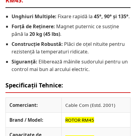
RM45:
Unghiuri Multiple:
Fixare rapidă la
45°, 90° și 135°
.
Forță de Reținere:
Magnet puternic ce susține
până la
20 kg (45 lbs)
.
Construcție Robustă:
Plăci de oțel nituite pentru
rezistență la temperaturi ridicate.
Siguranță:
Eliberează mâinile sudorului pentru un
control mai bun al arcului electric.
Specificații Tehnice:
Comerciant:
Cable Com (Estd. 2001)
Brand / Model:
ROTOR RM45
Capacitate de