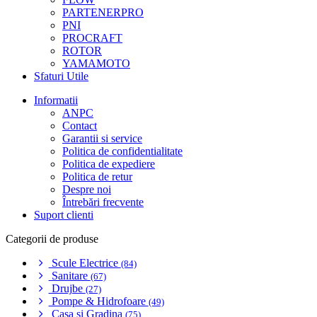
PARTENERPRO
PNI
PROCRAFT
ROTOR
YAMAMOTO
Sfaturi Utile
Informatii
ANPC
Contact
Garantii si service
Politica de confidentialitate
Politica de expediere
Politica de retur
Despre noi
Întrebări frecvente
Suport clienti
Categorii de produse
Scule Electrice
(84)
Sanitare
(67)
Drujbe
(27)
Pompe & Hidrofoare
(49)
Casa si Gradina
(75)