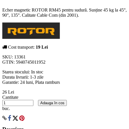
Echer magnetic ROTOR RM45 pentru sudură. Susține 45 kg la 45°,
90°, 135°. Calitate Cable Com (din 2001).
Cost transport:
19 Lei
SKU:
13361
GTIN:
5940745011952
Starea stocului:
In stoc
Durata livrarii:
1-3 zile
Garantie: 24 luni, Plata ramburs
26 Lei
Cantitate
Adauga în cos
buc.