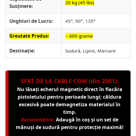
20 kg (45 lbs)
Susținere:
Unghiuri de Lucru:
45°, 90°, 135°
Greutate Produs:
~ 600 grame
Destinație:
Sudură, Lipire, Marcare
SFAT DE LA CABLE COM (din 2001):
Nu lăsați echerul magnetic direct în flacăra
pistoletului pentru perioade lungi; căldura
excesivă poate demagnetiza materialul în
timp.
Recomandare:
Adaugă în coș și un
set de
mănuși de sudură
pentru protecție maximă!