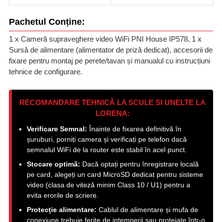
Pachetul Conține:
1 x Cameră supraveghere video WiFi PNI House IP578, 1 x
Sursă de alimentare (alimentator de priză dedicat), accesorii de
fixare pentru montaj pe perete/tavan și manualul cu instrucțiuni
tehnice de configurare.
RECOMANDARE TEHNICĂ LA SCULE SI UNELTE LA
LORENA:
Verificare Semnal:
Înainte de fixarea definitivă în
șuruburi, porniți camera și verificați pe telefon dacă
semnalul WiFi de la router este stabil în acel punct.
Stocare optimă:
Dacă optați pentru înregistrare locală
pe card, alegeți un card MicroSD dedicat pentru sisteme
video (clasa de viteză minim Class 10 / U1) pentru a
evita erorile de scriere.
Protecție alimentare:
Cablul de alimentare și mufa de
conexiune trebuie ferite de intemperii sau protejate într-o