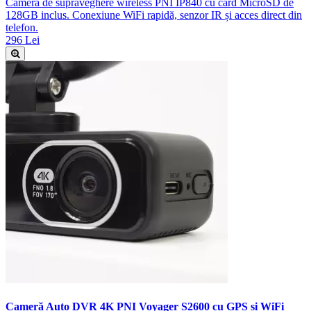
Cameră de supraveghere wireless PNI IP840 cu card MicroSD de
128GB inclus. Conexiune WiFi rapidă, senzor IR și acces direct din
telefon.
296 Lei
Cameră Auto DVR 4K PNI Voyager S2600 cu GPS și WiFi