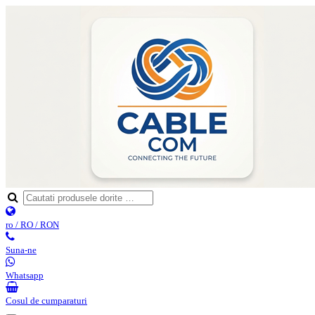
ro / RO / RON
Suna-ne
Whatsapp
Cosul de cumparaturi