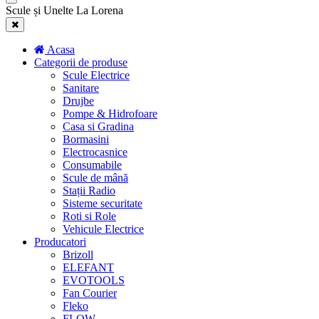
Scule și Unelte La Lorena
Acasa
Categorii de produse
Scule Electrice
Sanitare
Drujbe
Pompe & Hidrofoare
Casa si Gradina
Bormasini
Electrocasnice
Consumabile
Scule de mână
Stații Radio
Sisteme securitate
Roti si Role
Vehicule Electrice
Producatori
Brizoll
ELEFANT
EVOTOOLS
Fan Courier
Fleko
FLOW