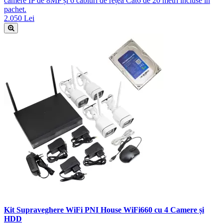
camere IP de 8MP și 6 cabluri de rețea Cat6 de 20 metri incluse în
pachet.
2.050 Lei
Kit Supraveghere WiFi PNI House WiFi660 cu 4 Camere și
HDD