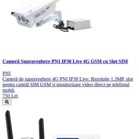
Cameră Supraveghere PNI IP30 Live 4G GSM cu Slot SIM
PNI
Cameră de supraveghere 4G PNI IP30 Live. Rezoluție 1.3MP, slot
pentru cartelă SIM GSM și monitorizare video direct pe telefonul
mobil.
750 Lei