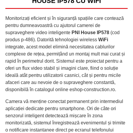
HOUSE IP578 CU WIFI
Monitorizați eficient și în siguranță spațiile care contează
pentru dumneavoastră cu ajutorul camerei de
supraveghere video inteligente
PNI House IP578
(cod
produs p-486). Datorită tehnologiei wireless
WiFi
integrate, acest model elimină necesitatea cablurilor
complexe de rețea, permițând un montaj mult mai curat și
rapid în perimetrul dorit. Sistemul este proiectat pentru a
oferi un flux video stabil și imagini clare, fiind o soluție
ideală atât pentru utilizatorii casnici, cât și pentru micile
afaceri care au nevoie de o supraveghere constantă,
disponibilă în catalogul online eshop-construction.ro.
Camera vă menține conectat permanent prin intermediul
aplicației dedicate pentru smartphone. Ori de câte ori
senzorul inteligent detectează mișcare în zona
monitorizată, sistemul înregistrează evenimentul și trimite
o notificare instantanee direct pe ecranul telefonului