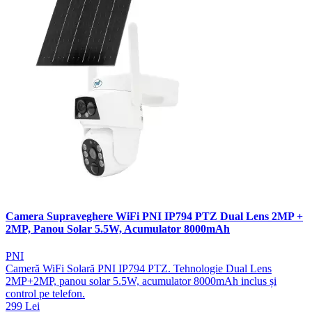
Camera Supraveghere WiFi PNI IP794 PTZ Dual Lens 2MP +
2MP, Panou Solar 5.5W, Acumulator 8000mAh
PNI
Cameră WiFi Solară PNI IP794 PTZ. Tehnologie Dual Lens
2MP+2MP, panou solar 5.5W, acumulator 8000mAh inclus și
control pe telefon.
299 Lei