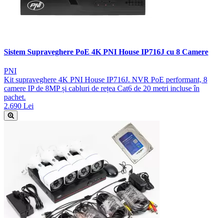
Sistem Supraveghere PoE 4K PNI House IP716J cu 8 Camere
PNI
Kit supraveghere 4K PNI House IP716J. NVR PoE performant, 8
camere IP de 8MP și cabluri de rețea Cat6 de 20 metri incluse în
pachet.
2.690 Lei