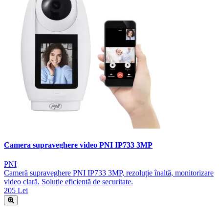
Camera supraveghere video PNI IP733 3MP
PNI
Cameră supraveghere PNI IP733 3MP, rezoluție înaltă, monitorizare
video clară. Soluție eficientă de securitate.
205 Lei