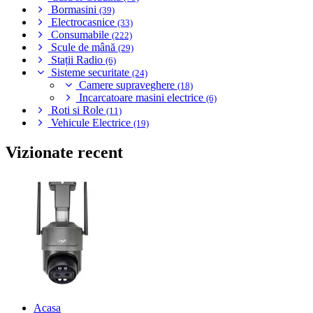
Bormasini
(39)
Electrocasnice
(33)
Consumabile
(222)
Scule de mână
(29)
Stații Radio
(6)
Sisteme securitate
(24)
Camere supraveghere
(18)
Incarcatoare masini electrice
(6)
Roti si Role
(11)
Vehicule Electrice
(19)
Vizionate recent
Acasa