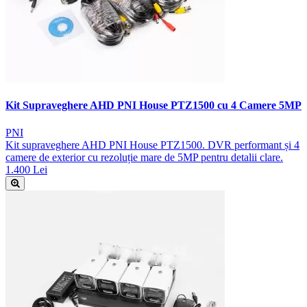
Kit Supraveghere AHD PNI House PTZ1500 cu 4 Camere 5MP
PNI
Kit supraveghere AHD PNI House PTZ1500. DVR performant și 4
camere de exterior cu rezoluție mare de 5MP pentru detalii clare.
1.400 Lei