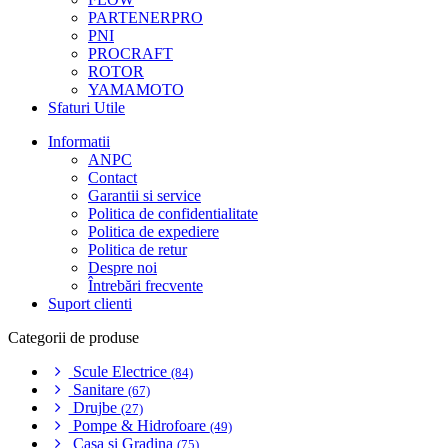
PARTENERPRO
PNI
PROCRAFT
ROTOR
YAMAMOTO
Sfaturi Utile
Informatii
ANPC
Contact
Garantii si service
Politica de confidentialitate
Politica de expediere
Politica de retur
Despre noi
Întrebări frecvente
Suport clienti
Categorii de produse
Scule Electrice
(84)
Sanitare
(67)
Drujbe
(27)
Pompe & Hidrofoare
(49)
Casa si Gradina
(75)