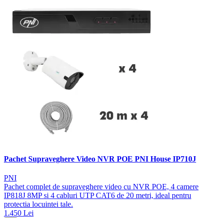
Pachet Supraveghere Video NVR POE PNI House IP710J
PNI
Pachet complet de supraveghere video cu NVR POE, 4 camere
IP818J 8MP si 4 cabluri UTP CAT6 de 20 metri, ideal pentru
protectia locuintei tale.
1.450 Lei