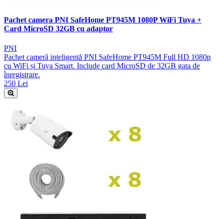
Pachet camera PNI SafeHome PT945M 1080P WiFi Tuya +
Card MicroSD 32GB cu adaptor
PNI
Pachet cameră inteligentă PNI SafeHome PT945M Full HD 1080p
cu WiFi și Tuya Smart. Include card MicroSD de 32GB gata de
înregistrare.
250 Lei