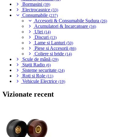
Bormasini
(39)
Electrocasnice
(33)
Consumabile
(237)
Accesorii & Consumabile Sudura
(26)
Acumulatori & Incarcatoare
(34)
Ulei
(14)
Discuri
(13)
Lame si Lanturi
(50)
Piese si Accesorii
(86)
Coliere si bride
(14)
Scule de mână
(29)
Stații Radio
(6)
Sisteme securitate
(24)
Roti si Role
(11)
Vehicule Electrice
(19)
Vizionate recent