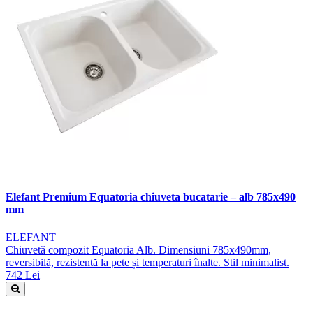
Elefant Premium Equatoria chiuveta bucatarie – alb 785x490
mm
ELEFANT
Chiuvetă compozit Equatoria Alb. Dimensiuni 785x490mm,
reversibilă, rezistentă la pete și temperaturi înalte. Stil minimalist.
742 Lei