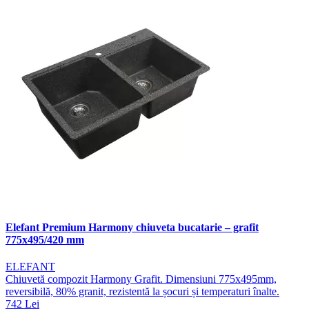
Elefant Premium Harmony chiuveta bucatarie – grafit
775x495/420 mm
ELEFANT
Chiuvetă compozit Harmony Grafit. Dimensiuni 775x495mm,
reversibilă, 80% granit, rezistentă la șocuri și temperaturi înalte.
742 Lei