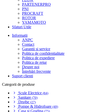
PARTENERPRO
PNI
PROCRAFT
ROTOR
YAMAMOTO
Sfaturi Utile
Informatii
ANPC
Contact
Garantii si service
Politica de confidentialitate
Politica de expediere
Politica de retur
Despre noi
Întrebări frecvente
Suport clienti
Categorii de produse
Scule Electrice
(84)
Sanitare
(70)
Drujbe
(27)
Pompe & Hidrofoare
(49)
Casa si Gradina
(75)