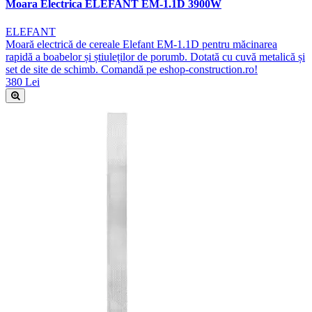
Moara Electrica ELEFANT EM-1.1D 3900W
ELEFANT
Moară electrică de cereale Elefant EM-1.1D pentru măcinarea
rapidă a boabelor și știuleților de porumb. Dotată cu cuvă metalică și
set de site de schimb. Comandă pe eshop-construction.ro!
380 Lei