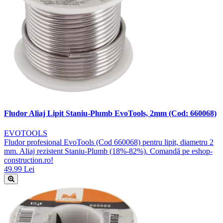
Fludor Aliaj Lipit Staniu-Plumb EvoTools, 2mm (Cod: 660068)
EVOTOOLS
Fludor profesional EvoTools (Cod 660068) pentru lipit, diametru 2
mm. Aliaj rezistent Staniu-Plumb (18%-82%). Comandă pe eshop-
construction.ro!
49.99 Lei