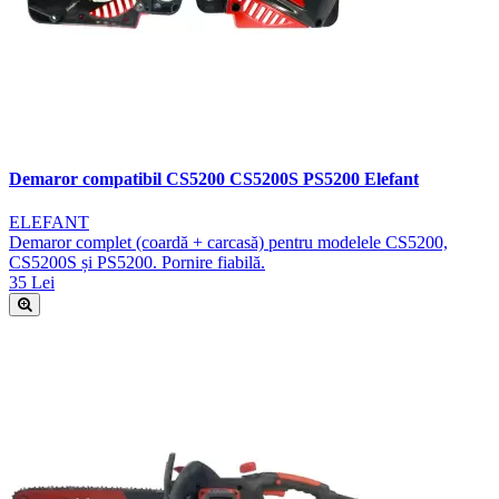
Demaror compatibil CS5200 CS5200S PS5200 Elefant
ELEFANT
Demaror complet (coardă + carcasă) pentru modelele CS5200,
CS5200S și PS5200. Pornire fiabilă.
35 Lei