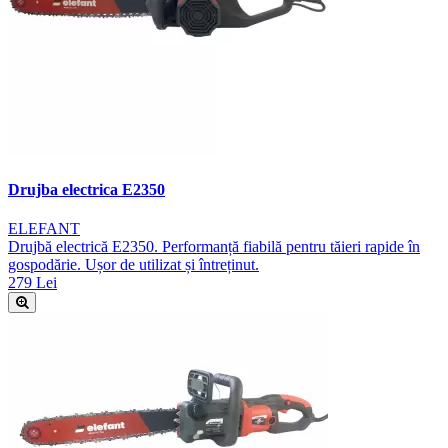
Drujba electrica E2350
ELEFANT
Drujbă electrică E2350. Performanță fiabilă pentru tăieri rapide în
gospodărie. Ușor de utilizat și întreținut.
279 Lei