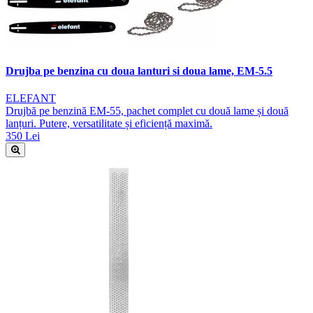
Drujba pe benzina cu doua lanturi si doua lame, EM-5.5
ELEFANT
Drujbă pe benzină EM-55, pachet complet cu două lame și două
lanțuri. Putere, versatilitate și eficiență maximă.
350 Lei