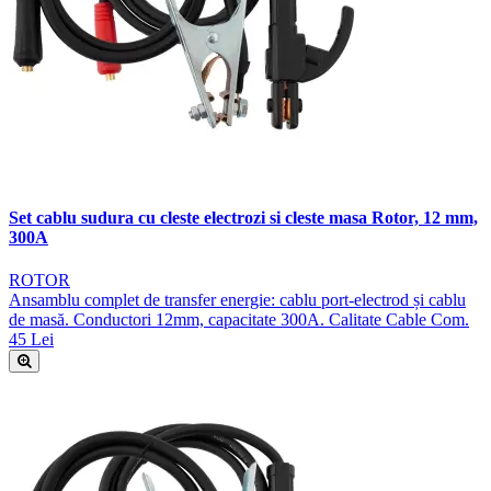
Set cablu sudura cu cleste electrozi si cleste masa Rotor, 12 mm,
300A
ROTOR
Ansamblu complet de transfer energie: cablu port-electrod și cablu
de masă. Conductori 12mm, capacitate 300A. Calitate Cable Com.
45 Lei