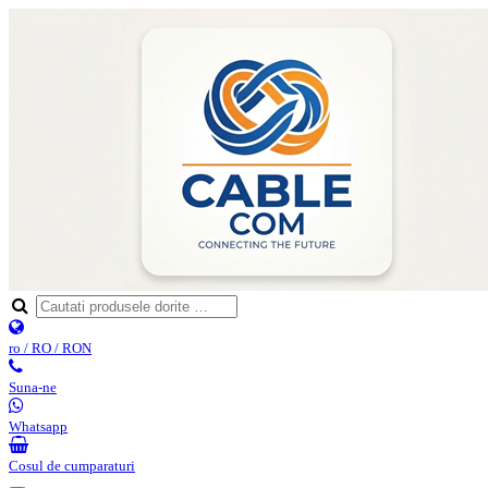
ro / RO / RON
Suna-ne
Whatsapp
Cosul de cumparaturi