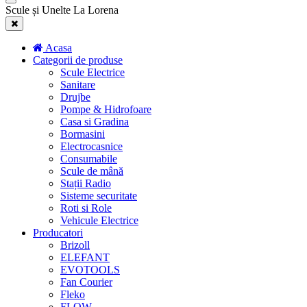
Scule și Unelte La Lorena
Acasa
Categorii de produse
Scule Electrice
Sanitare
Drujbe
Pompe & Hidrofoare
Casa si Gradina
Bormasini
Electrocasnice
Consumabile
Scule de mână
Stații Radio
Sisteme securitate
Roti si Role
Vehicule Electrice
Producatori
Brizoll
ELEFANT
EVOTOOLS
Fan Courier
Fleko
FLOW