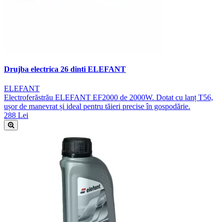
Drujba electrica 26 dinti ELEFANT
ELEFANT
Electroferăstrău ELEFANT EF2000 de 2000W. Dotat cu lanț T56,
ușor de manevrat și ideal pentru tăieri precise în gospodărie.
288 Lei