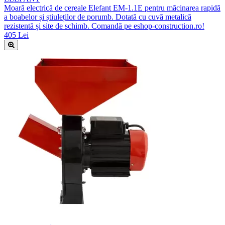
Moară electrică de cereale Elefant EM-1.1E pentru măcinarea rapidă
a boabelor și știuleților de porumb. Dotată cu cuvă metalică
rezistentă și site de schimb. Comandă pe eshop-construction.ro!
405 Lei