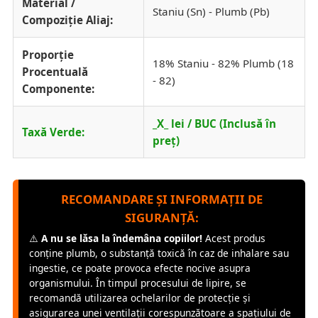
Material /
Staniu (Sn) - Plumb (Pb)
Compoziție Aliaj:
Proporție
18% Staniu - 82% Plumb (18
Procentuală
- 82)
Componente:
_X_ lei / BUC (Inclusă în
Taxă Verde:
preț)
RECOMANDARE ȘI INFORMAȚII DE
SIGURANȚĂ:
⚠️
A nu se lăsa la îndemâna copiilor!
Acest produs
conține plumb, o substanță toxică în caz de inhalare sau
ingestie, ce poate provoca efecte nocive asupra
organismului. În timpul procesului de lipire, se
recomandă utilizarea ochelarilor de protecție și
asigurarea unei ventilații corespunzătoare a spațiului de