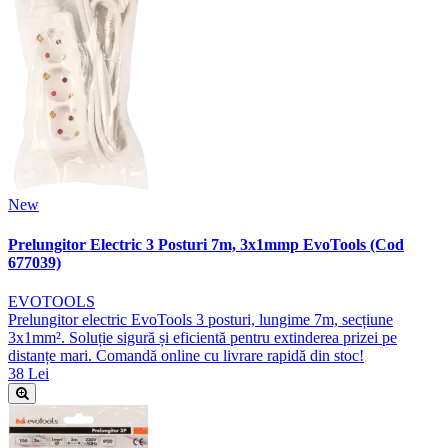
New
Prelungitor Electric 3 Posturi 7m, 3x1mmp EvoTools (Cod
677039)
EVOTOOLS
Prelungitor electric EvoTools 3 posturi, lungime 7m, secțiune
3x1mm². Soluție sigură și eficientă pentru extinderea prizei pe
distanțe mari. Comandă online cu livrare rapidă din stoc!
38 Lei