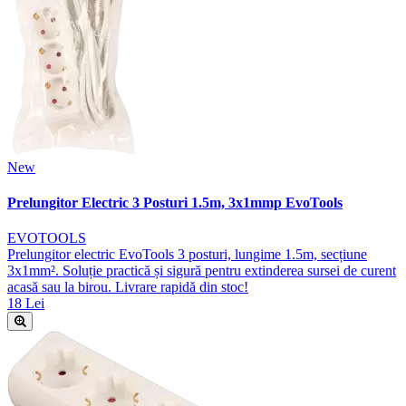
New
Prelungitor Electric 3 Posturi 1.5m, 3x1mmp EvoTools
EVOTOOLS
Prelungitor electric EvoTools 3 posturi, lungime 1.5m, secțiune
3x1mm². Soluție practică și sigură pentru extinderea sursei de curent
acasă sau la birou. Livrare rapidă din stoc!
18 Lei