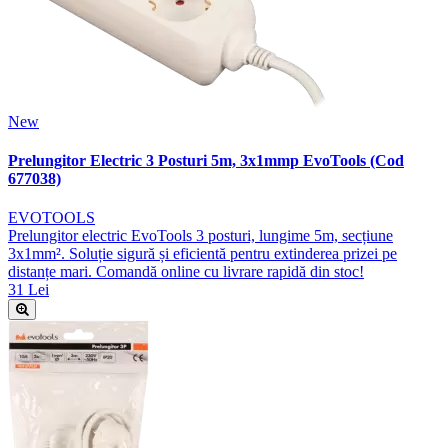
New
Prelungitor Electric 3 Posturi 5m, 3x1mmp EvoTools (Cod
677038)
EVOTOOLS
Prelungitor electric EvoTools 3 posturi, lungime 5m, secțiune
3x1mm². Soluție sigură și eficientă pentru extinderea prizei pe
distanțe mari. Comandă online cu livrare rapidă din stoc!
31 Lei