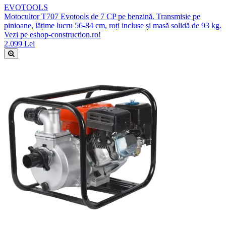
EVOTOOLS
Motocultor T707 Evotools de 7 CP pe benzină. Transmisie pe
pinioane, lățime lucru 56-84 cm, roți incluse și masă solidă de 93 kg.
Vezi pe eshop-construction.ro!
2.099 Lei