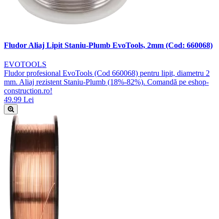
Fludor Aliaj Lipit Staniu-Plumb EvoTools, 2mm (Cod: 660068)
EVOTOOLS
Fludor profesional EvoTools (Cod 660068) pentru lipit, diametru 2
mm. Aliaj rezistent Staniu-Plumb (18%-82%). Comandă pe eshop-
construction.ro!
49.99 Lei