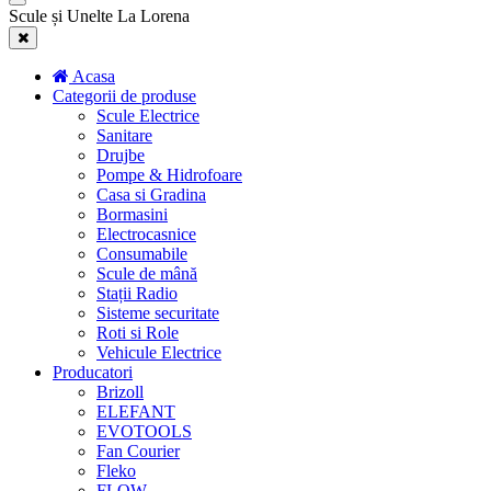
Scule și Unelte La Lorena
Acasa
Categorii de produse
Scule Electrice
Sanitare
Drujbe
Pompe & Hidrofoare
Casa si Gradina
Bormasini
Electrocasnice
Consumabile
Scule de mână
Stații Radio
Sisteme securitate
Roti si Role
Vehicule Electrice
Producatori
Brizoll
ELEFANT
EVOTOOLS
Fan Courier
Fleko
FLOW