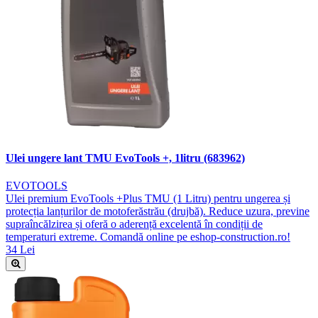
Ulei ungere lant TMU EvoTools +, 1litru (683962)
EVOTOOLS
Ulei premium EvoTools +Plus TMU (1 Litru) pentru ungerea și
protecția lanțurilor de motoferăstrău (drujbă). Reduce uzura, previne
supraîncălzirea și oferă o aderență excelentă în condiții de
temperaturi extreme. Comandă online pe eshop-construction.ro!
34 Lei