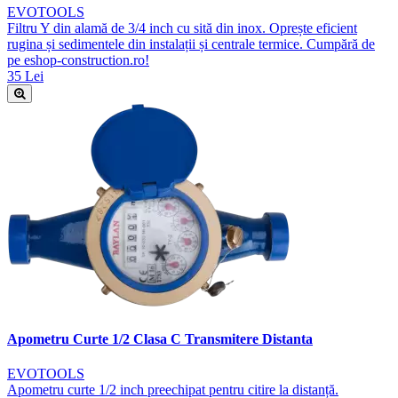
EVOTOOLS
Filtru Y din alamă de 3/4 inch cu sită din inox. Oprește eficient
rugina și sedimentele din instalații și centrale termice. Cumpără de
pe eshop-construction.ro!
35 Lei
Apometru Curte 1/2 Clasa C Transmitere Distanta
EVOTOOLS
Apometru curte 1/2 inch preechipat pentru citire la distanță.