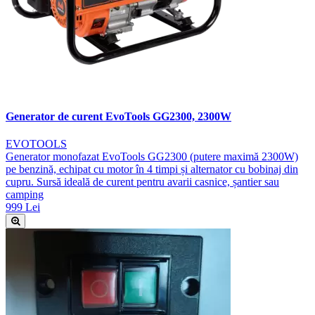
Generator de curent EvoTools GG2300, 2300W
EVOTOOLS
Generator monofazat EvoTools GG2300 (putere maximă 2300W)
pe benzină, echipat cu motor în 4 timpi și alternator cu bobinaj din
cupru. Sursă ideală de curent pentru avarii casnice, șantier sau
camping
999 Lei