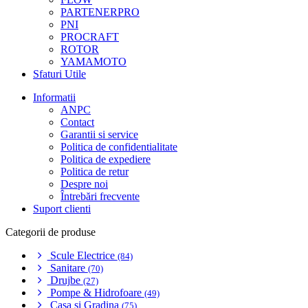
PARTENERPRO
PNI
PROCRAFT
ROTOR
YAMAMOTO
Sfaturi Utile
Informatii
ANPC
Contact
Garantii si service
Politica de confidentialitate
Politica de expediere
Politica de retur
Despre noi
Întrebări frecvente
Suport clienti
Categorii de produse
Scule Electrice
(84)
Sanitare
(70)
Drujbe
(27)
Pompe & Hidrofoare
(49)
Casa si Gradina
(75)