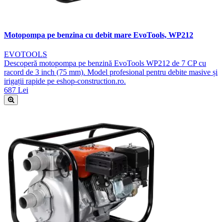
Motopompa pe benzina cu debit mare EvoTools, WP212
EVOTOOLS
Descoperă motopompa pe benzină EvoTools WP212 de 7 CP cu
racord de 3 inch (75 mm). Model profesional pentru debite masive și
irigații rapide pe eshop-construction.ro.
687 Lei