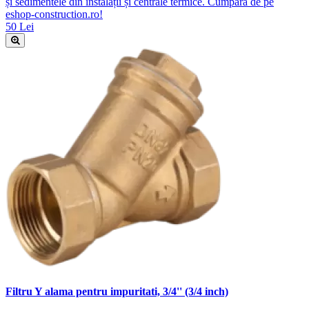
și sedimentele din instalații și centrale termice. Cumpără de pe
eshop-construction.ro!
50 Lei
Filtru Y alama pentru impuritati, 3/4'' (3/4 inch)