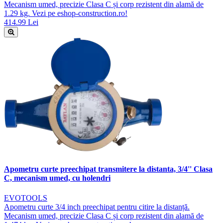
Mecanism umed, precizie Clasa C și corp rezistent din alamă de
1.29 kg. Vezi pe eshop-construction.ro!
414.99 Lei
Apometru curte preechipat transmitere la distanta, 3/4'' Clasa
C, mecanism umed, cu holendri
EVOTOOLS
Apometru curte 3/4 inch preechipat pentru citire la distanță.
Mecanism umed, precizie Clasa C și corp rezistent din alamă de