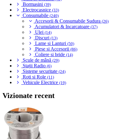
Bormasini
(39)
Electrocasnice
(33)
Consumabile
(240)
Accesorii & Consumabile Sudura
(26)
Acumulatori & Incarcatoare
(37)
Ulei
(14)
Discuri
(13)
Lame si Lanturi
(50)
Piese si Accesorii
(86)
Coliere si bride
(14)
Scule de mână
(29)
Stații Radio
(6)
Sisteme securitate
(24)
Roti si Role
(11)
Vehicule Electrice
(19)
Vizionate recent