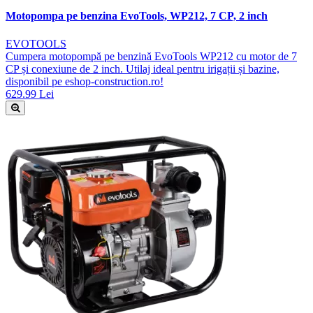
Motopompa pe benzina EvoTools, WP212, 7 CP, 2 inch
EVOTOOLS
Cumpera motopompă pe benzină EvoTools WP212 cu motor de 7
CP și conexiune de 2 inch. Utilaj ideal pentru irigații și bazine,
disponibil pe eshop-construction.ro!
629.99 Lei