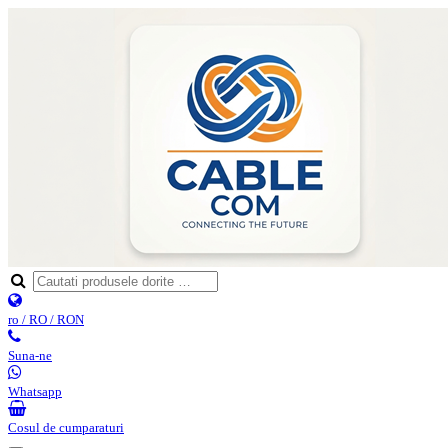
ro / RO / RON
Suna-ne
Whatsapp
Cosul de cumparaturi