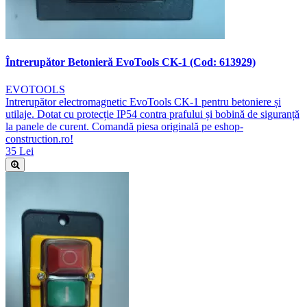
Întrerupător Betonieră EvoTools CK-1 (Cod: 613929)
EVOTOOLS
Intrerupător electromagnetic EvoTools CK-1 pentru betoniere și
utilaje. Dotat cu protecție IP54 contra prafului și bobină de siguranță
la panele de curent. Comandă piesa originală pe eshop-
construction.ro!
35 Lei