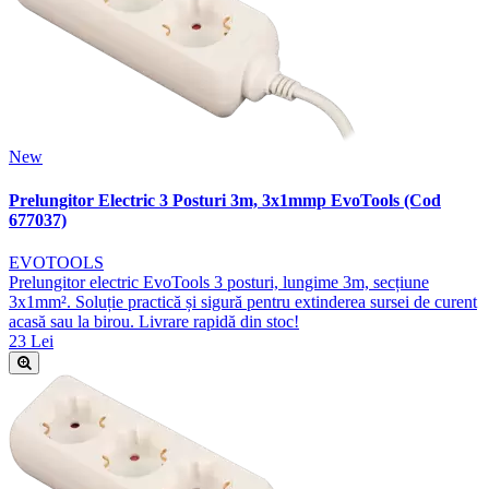
New
Prelungitor Electric 3 Posturi 3m, 3x1mmp EvoTools (Cod
677037)
EVOTOOLS
Prelungitor electric EvoTools 3 posturi, lungime 3m, secțiune
3x1mm². Soluție practică și sigură pentru extinderea sursei de curent
acasă sau la birou. Livrare rapidă din stoc!
23 Lei