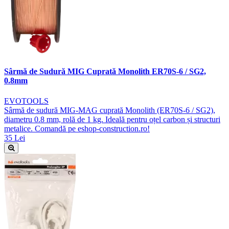
Sârmă de Sudură MIG Cuprată Monolith ER70S-6 / SG2,
0.8mm
EVOTOOLS
Sârmă de sudură MIG-MAG cuprată Monolith (ER70S-6 / SG2),
diametru 0.8 mm, rolă de 1 kg. Ideală pentru oțel carbon și structuri
metalice. Comandă pe eshop-construction.ro!
35 Lei