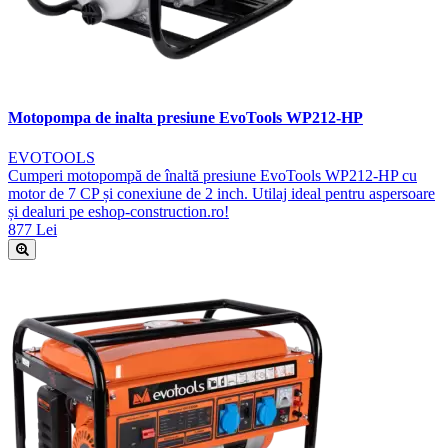
Motopompa de inalta presiune EvoTools WP212-HP
EVOTOOLS
Cumperi motopompă de înaltă presiune EvoTools WP212-HP cu
motor de 7 CP și conexiune de 2 inch. Utilaj ideal pentru aspersoare
și dealuri pe eshop-construction.ro!
877 Lei