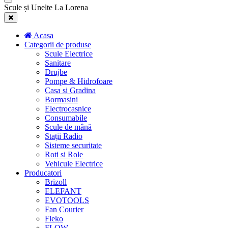
Scule și Unelte La Lorena
Acasa
Categorii de produse
Scule Electrice
Sanitare
Drujbe
Pompe & Hidrofoare
Casa si Gradina
Bormasini
Electrocasnice
Consumabile
Scule de mână
Stații Radio
Sisteme securitate
Roti si Role
Vehicule Electrice
Producatori
Brizoll
ELEFANT
EVOTOOLS
Fan Courier
Fleko
FLOW