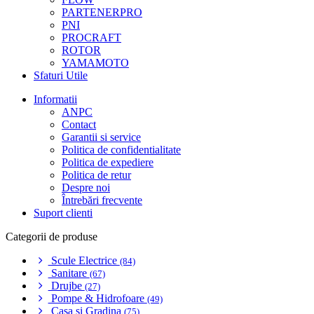
PARTENERPRO
PNI
PROCRAFT
ROTOR
YAMAMOTO
Sfaturi Utile
Informatii
ANPC
Contact
Garantii si service
Politica de confidentialitate
Politica de expediere
Politica de retur
Despre noi
Întrebări frecvente
Suport clienti
Categorii de produse
Scule Electrice
(84)
Sanitare
(67)
Drujbe
(27)
Pompe & Hidrofoare
(49)
Casa si Gradina
(75)