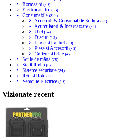
Bormasini
(39)
Electrocasnice
(33)
Consumabile
(222)
Accesorii & Consumabile Sudura
(21)
Acumulatori & Incarcatoare
(34)
Ulei
(14)
Discuri
(13)
Lame si Lanturi
(50)
Piese si Accesorii
(86)
Coliere si bride
(4)
Scule de mână
(29)
Stații Radio
(6)
Sisteme securitate
(24)
Roti si Role
(11)
Vehicule Electrice
(19)
Vizionate recent