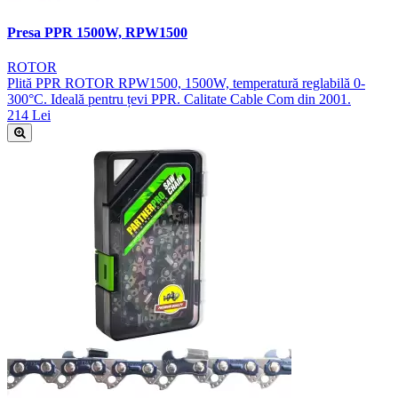
Presa PPR 1500W, RPW1500
ROTOR
Plită PPR ROTOR RPW1500, 1500W, temperatură reglabilă 0-
300°C. Ideală pentru țevi PPR. Calitate Cable Com din 2001.
214 Lei