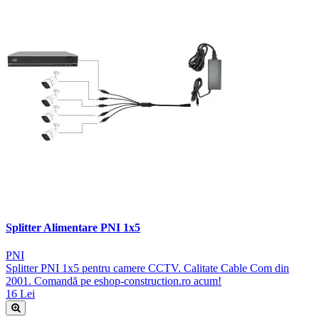
Splitter Alimentare PNI 1x5
PNI
Splitter PNI 1x5 pentru camere CCTV. Calitate Cable Com din
2001. Comandă pe eshop-construction.ro acum!
16 Lei