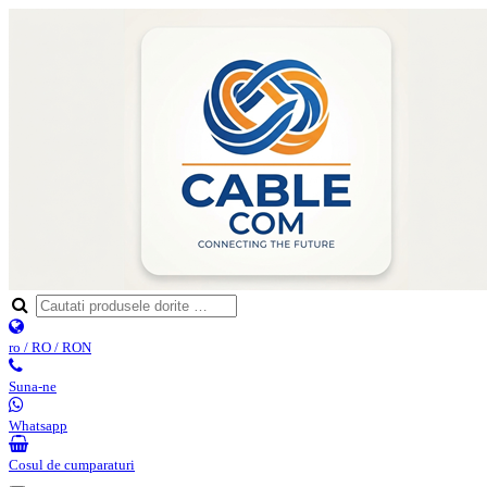
ro / RO / RON
Suna-ne
Whatsapp
Cosul de cumparaturi