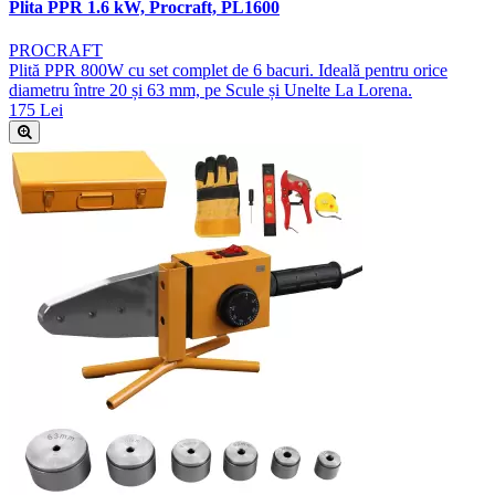
Plita PPR 1.6 kW, Procraft, PL1600
PROCRAFT
Plită PPR 800W cu set complet de 6 bacuri. Ideală pentru orice
diametru între 20 și 63 mm, pe Scule și Unelte La Lorena.
175 Lei