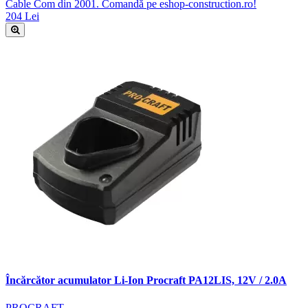
Cable Com din 2001. Comandă pe eshop-construction.ro!
204 Lei
Încărcător acumulator Li-Ion Procraft PA12LIS, 12V / 2.0A
PROCRAFT