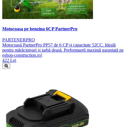
Motocoasa pe benzina 6CP PartnerPro
PARTENERPRO
Motocoasă PartnerPro PP57 de 6 CP și capacitate 52CC. Ideală
pentru mărăcinișuri și iarbă deasă. Performanță maximă garantată pe
eshop-construction.ro!
422 Lei