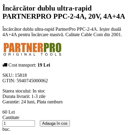
Încărcător dublu ultra-rapid
PARTNERPRO PPC-2-4A, 20V, 4A+4A
Încărcător dublu ultra-rapid PartnerPro PPC-2-4A. Ieșire duală
4A+4A pentru încărcare masivă. Calitate Cable Com din 2001.
Cost transport:
19 Lei
SKU:
15818
GTIN:
5940745000062
Starea stocului:
In stoc
Durata livrarii:
1-3 zile
Garantie: 24 luni, Plata ramburs
60 Lei
Cantitate
Adauga în cos
buc.