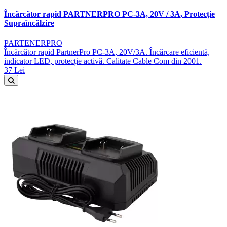
Încărcător rapid PARTNERPRO PC-3A, 20V / 3A, Protecție
Supraîncălzire
PARTENERPRO
Încărcător rapid PartnerPro PC-3A, 20V/3A. Încărcare eficientă,
indicator LED, protecție activă. Calitate Cable Com din 2001.
37 Lei