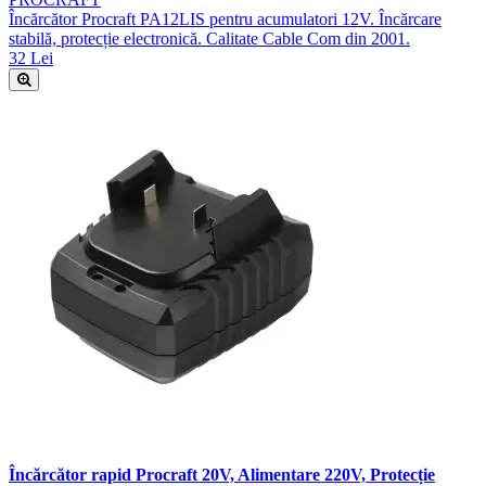
Încărcător Procraft PA12LIS pentru acumulatori 12V. Încărcare
stabilă, protecție electronică. Calitate Cable Com din 2001.
32 Lei
Încărcător rapid Procraft 20V, Alimentare 220V, Protecție