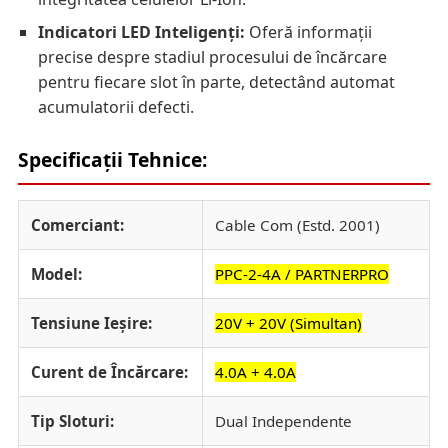
Indicatori LED Inteligenți:
Oferă informații
precise despre stadiul procesului de încărcare
pentru fiecare slot în parte, detectând automat
acumulatorii defecti.
Specificații Tehnice:
Comerciant:
Cable Com (Estd. 2001)
Model:
PPC-2-4A / PARTNERPRO
Tensiune Ieșire:
20V + 20V (Simultan)
Curent de Încărcare:
4.0A + 4.0A
Tip Sloturi:
Dual Independente