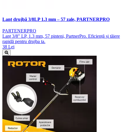
Lanț drujbă 3/8LP 1.3 mm – 57 zale, PARTNERPRO
PARTENERPRO
Lanț 3/8" LP, 1.3 mm, 57 pinteni, PartnerPro. Eficiență și tăiere
rapidă pentru drujba ta.
38 Lei