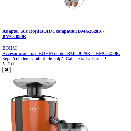
Adaptor Suc Roșii BÖHM compatibil BMG2028R /
BMG6050R
BÖHM
Accesoriu suc roșii BÖHM pentru BMG2028R și BMG6050R.
Separă eficient sâmburii de pulpă. Calitate la La Lorena!
51 Lei