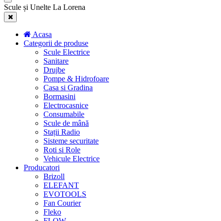
Scule și Unelte La Lorena
Acasa
Categorii de produse
Scule Electrice
Sanitare
Drujbe
Pompe & Hidrofoare
Casa si Gradina
Bormasini
Electrocasnice
Consumabile
Scule de mână
Stații Radio
Sisteme securitate
Roti si Role
Vehicule Electrice
Producatori
Brizoll
ELEFANT
EVOTOOLS
Fan Courier
Fleko
FLOW