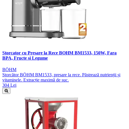
Storcator cu Presare la Rece BOHM BM1533, 150W, Fara
BPA, Fructe si Legume
BÖHM
Storcător BÖHM BM1533, presare la rece. Păstrează nutrienții și
vitaminele. Extracție maximă de suc.
304 Lei