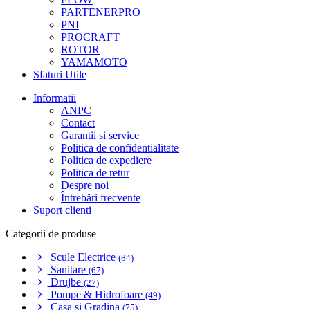
PARTENERPRO
PNI
PROCRAFT
ROTOR
YAMAMOTO
Sfaturi Utile
Informatii
ANPC
Contact
Garantii si service
Politica de confidentialitate
Politica de expediere
Politica de retur
Despre noi
Întrebări frecvente
Suport clienti
Categorii de produse
Scule Electrice
(84)
Sanitare
(67)
Drujbe
(27)
Pompe & Hidrofoare
(49)
Casa si Gradina
(75)