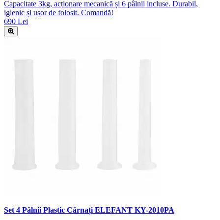
Capacitate 3kg, acționare mecanică și 6 pâlnii incluse. Durabil,
igienic și ușor de folosit. Comandă!
690 Lei
Set 4 Pâlnii Plastic Cârnați ELEFANT KY-2010PA