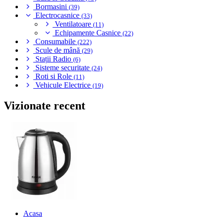
Bormasini
(39)
Electrocasnice
(33)
Ventilatoare
(11)
Echipamente Casnice
(22)
Consumabile
(222)
Scule de mână
(29)
Stații Radio
(6)
Sisteme securitate
(24)
Roti si Role
(11)
Vehicule Electrice
(19)
Vizionate recent
Acasa