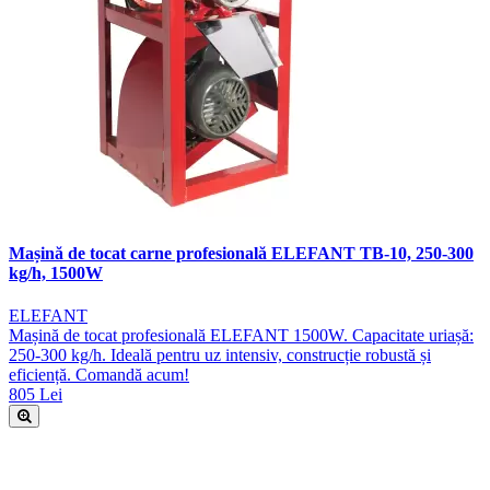
Mașină de tocat carne profesională ELEFANT TB-10, 250-300
kg/h, 1500W
ELEFANT
Mașină de tocat profesională ELEFANT 1500W. Capacitate uriașă:
250-300 kg/h. Ideală pentru uz intensiv, construcție robustă și
eficiență. Comandă acum!
805 Lei