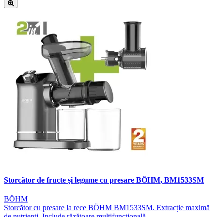
Storcător de fructe și legume cu presare BÖHM, BM1533SM
BÖHM
Storcător cu presare la rece BÖHM BM1533SM. Extracție maximă
de nutrienți. Include răzătoare multifuncțională.