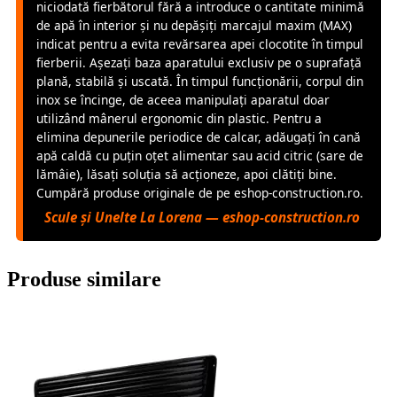
niciodată fierbătorul fără a introduce o cantitate minimă
de apă în interior și nu depășiți marcajul maxim (MAX)
indicat pentru a evita revărsarea apei clocotite în timpul
fierberii. Așezați baza aparatului exclusiv pe o suprafață
plană, stabilă și uscată. În timpul funcționării, corpul din
inox se încinge, de aceea manipulați aparatul doar
utilizând mânerul ergonomic din plastic. Pentru a
elimina depunerile periodice de calcar, adăugați în cană
apă caldă cu puțin oțet alimentar sau acid citric (sare de
lămâie), lăsați soluția să acționeze, apoi clătiți bine.
Cumpără produse originale de pe eshop-construction.ro.
Scule și Unelte La Lorena — eshop-construction.ro
Produse similare