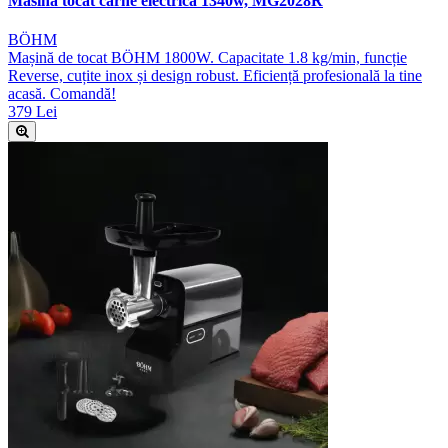
Masina tocat carne electrica 1340w, MG2028R
BÖHM
Mașină de tocat BÖHM 1800W. Capacitate 1.8 kg/min, funcție
Reverse, cuțite inox și design robust. Eficiență profesională la tine
acasă. Comandă!
379 Lei