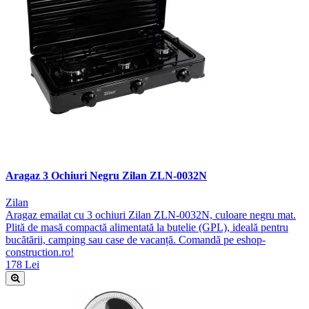
Aragaz 3 Ochiuri Negru Zilan ZLN-0032N
Zilan
Aragaz emailat cu 3 ochiuri Zilan ZLN-0032N, culoare negru mat.
Plită de masă compactă alimentată la butelie (GPL), ideală pentru
bucătării, camping sau case de vacanță. Comandă pe eshop-
construction.ro!
178 Lei