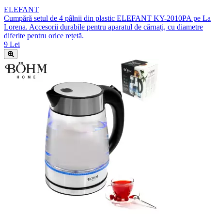
ELEFANT
Cumpără setul de 4 pâlnii din plastic ELEFANT KY-2010PA pe La
Lorena. Accesorii durabile pentru aparatul de cârnați, cu diametre
diferite pentru orice rețetă.
9 Lei