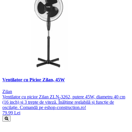
Ventilator cu Picior Zilan, 45W
Zilan
Ventilator cu picior Zilan ZLN-3262, putere 45W, diametru 40 cm
(16 inch) și 3 trepte de viteză. Înălțime reglabilă și funcție de
oscilație. Comandă pe eshop-construction.ro!
79.99 Lei