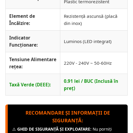
Plastic termorezistent
Element de
Rezistență ascunsă (placă
Încălzire:
din inox)
Indicator
Luminos (LED integrat)
Funcționare:
Tensiune Alimentare
220V - 240V ~ 50-60Hz
rețea:
0.91 lei / BUC (Inclusă în
Taxă Verde (DEEE):
preț)
RECOMANDARE ȘI INFORMAȚII DE
SIGURANȚĂ:
⚠️
GHID DE SIGURANȚĂ ȘI EXPLOATARE:
Nu porniți