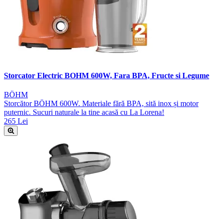
Storcator Electric BOHM 600W, Fara BPA, Fructe si Legume
BÖHM
Storcător BÖHM 600W. Materiale fără BPA, sită inox și motor
puternic. Sucuri naturale la tine acasă cu La Lorena!
265 Lei