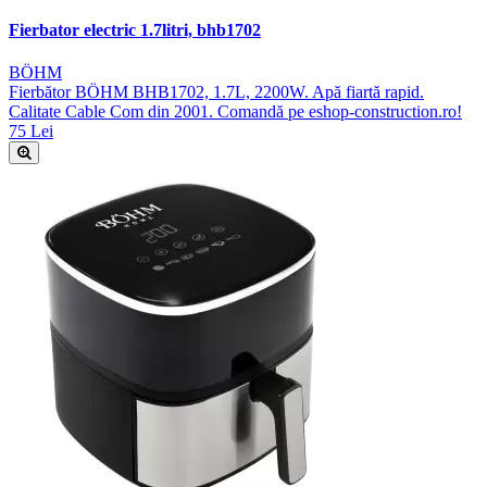
Fierbator electric 1.7litri, bhb1702
BÖHM
Fierbător BÖHM BHB1702, 1.7L, 2200W. Apă fiartă rapid.
Calitate Cable Com din 2001. Comandă pe eshop-construction.ro!
75 Lei