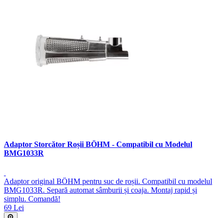
Adaptor Storcător Roșii BÖHM - Compatibil cu Modelul
BMG1033R
Adaptor original BÖHM pentru suc de roșii. Compatibil cu modelul
BMG1033R. Separă automat sâmburii și coaja. Montaj rapid și
simplu. Comandă!
69 Lei