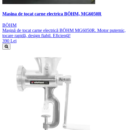
Masina de tocat carne electrica BÖHM, MG6050R
BÖHM
Mașină de tocat carne electrică BÖHM MG6050R. Motor puternic,
tocare rapidă, design fiabil. Eficiență!
390 Lei