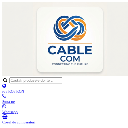
ro / RO / RON
Suna-ne
Whatsapp
Cosul de cumparaturi