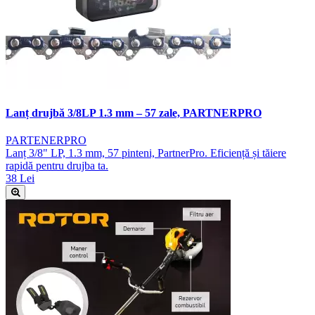
Lanț drujbă 3/8LP 1.3 mm – 57 zale, PARTNERPRO
PARTENERPRO
Lanț 3/8" LP, 1.3 mm, 57 pinteni, PartnerPro. Eficiență și tăiere
rapidă pentru drujba ta.
38 Lei