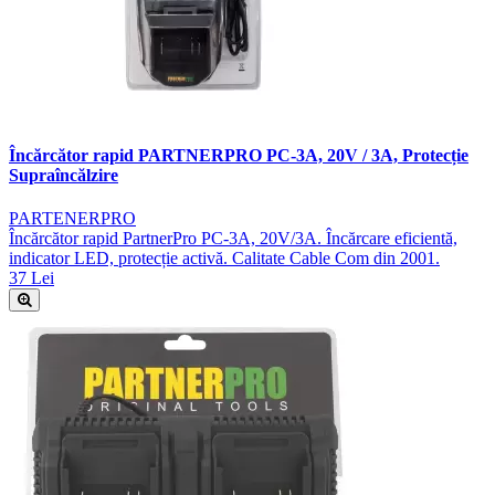
Încărcător rapid PARTNERPRO PC-3A, 20V / 3A, Protecție
Supraîncălzire
PARTENERPRO
Încărcător rapid PartnerPro PC-3A, 20V/3A. Încărcare eficientă,
indicator LED, protecție activă. Calitate Cable Com din 2001.
37 Lei