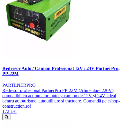
Redresor Auto / Camion Profesional 12V / 24V PartnerPro,
PP-22M
PARTENERPRO
Redresor profesional PartnerPro PP-22M (Alimentare 220V),
compatibil cu acumulatori auto și camion de 12V și 24V. Ideal
pentru autoturisme, autoutilitare și tractoare. Comandă pe eshop-
construction.ro!
172 Lei