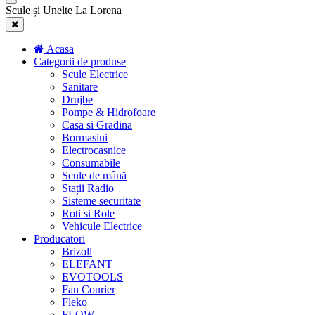
Scule și Unelte La Lorena
Acasa
Categorii de produse
Scule Electrice
Sanitare
Drujbe
Pompe & Hidrofoare
Casa si Gradina
Bormasini
Electrocasnice
Consumabile
Scule de mână
Stații Radio
Sisteme securitate
Roti si Role
Vehicule Electrice
Producatori
Brizoll
ELEFANT
EVOTOOLS
Fan Courier
Fleko
FLOW