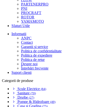
PARTENERPRO
PNI
PROCRAFT
ROTOR
YAMAMOTO
Sfaturi Utile
Informatii
ANPC
Contact
Garantii si service
Politica de confidentialitate
Politica de expediere
Politica de retur
Despre noi
Întrebări frecvente
Suport clienti
Categorii de produse
Scule Electrice
(84)
Sanitare
(70)
Drujbe
(27)
Pompe & Hidrofoare
(49)
Casa si Gradina
(75)