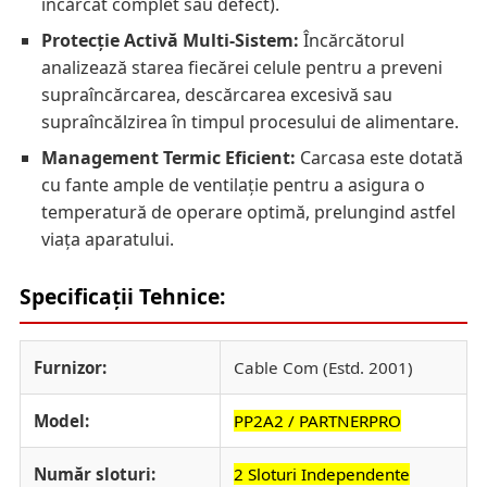
încărcat complet sau defect).
Protecție Activă Multi-Sistem:
Încărcătorul
analizează starea fiecărei celule pentru a preveni
supraîncărcarea, descărcarea excesivă sau
supraîncălzirea în timpul procesului de alimentare.
Management Termic Eficient:
Carcasa este dotată
cu fante ample de ventilație pentru a asigura o
temperatură de operare optimă, prelungind astfel
viața aparatului.
Specificații Tehnice:
Furnizor:
Cable Com (Estd. 2001)
Model:
PP2A2 / PARTNERPRO
Număr sloturi:
2 Sloturi Independente