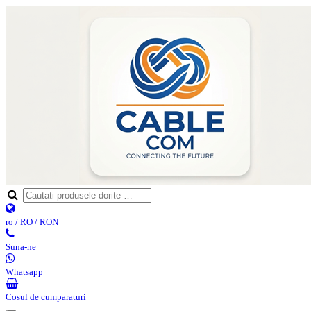
ro / RO / RON
Suna-ne
Whatsapp
Cosul de cumparaturi