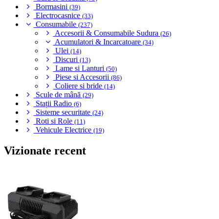
Bormasini
(39)
Electrocasnice
(33)
Consumabile
(237)
Accesorii & Consumabile Sudura
(26)
Acumulatori & Incarcatoare
(34)
Ulei
(14)
Discuri
(13)
Lame si Lanturi
(50)
Piese si Accesorii
(86)
Coliere si bride
(14)
Scule de mână
(29)
Stații Radio
(6)
Sisteme securitate
(24)
Roti si Role
(11)
Vehicule Electrice
(19)
Vizionate recent