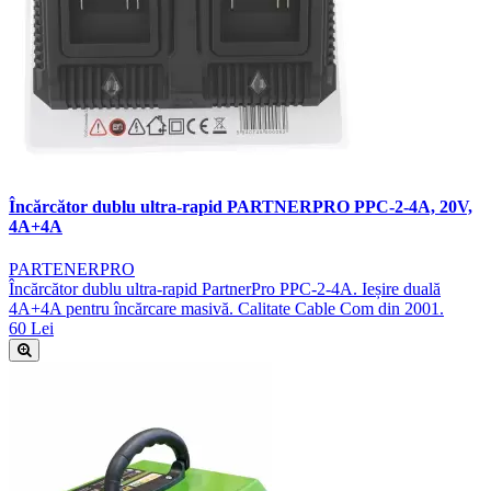
Încărcător dublu ultra-rapid PARTNERPRO PPC-2-4A, 20V,
4A+4A
PARTENERPRO
Încărcător dublu ultra-rapid PartnerPro PPC-2-4A. Ieșire duală
4A+4A pentru încărcare masivă. Calitate Cable Com din 2001.
60 Lei