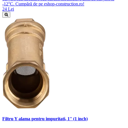
-12°C. Cumpără de pe eshop-construction.ro!
24 Lei
Filtru Y alama pentru impuritati, 1'' (1 inch)