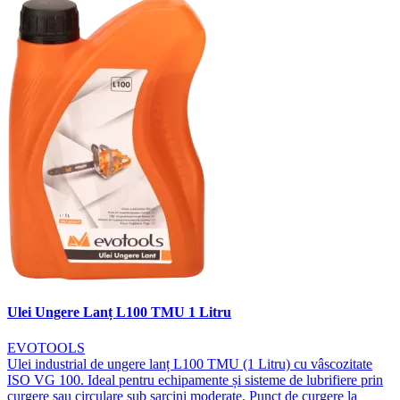
Ulei Ungere Lanț L100 TMU 1 Litru
EVOTOOLS
Ulei industrial de ungere lanț L100 TMU (1 Litru) cu vâscozitate
ISO VG 100. Ideal pentru echipamente și sisteme de lubrifiere prin
curgere sau circulare sub sarcini moderate. Punct de curgere la