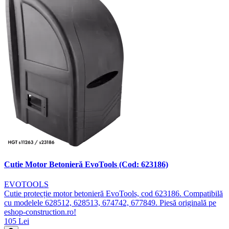
Cutie Motor Betonieră EvoTools (Cod: 623186)
EVOTOOLS
Cutie protecție motor betonieră EvoTools, cod 623186. Compatibilă
cu modelele 628512, 628513, 674742, 677849. Piesă originală pe
eshop-construction.ro!
105 Lei