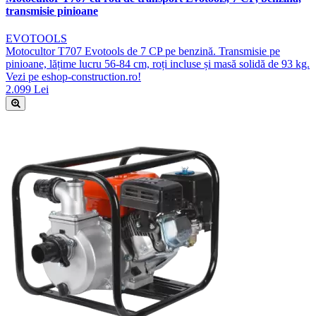
transmisie pinioane
EVOTOOLS
Motocultor T707 Evotools de 7 CP pe benzină. Transmisie pe
pinioane, lățime lucru 56-84 cm, roți incluse și masă solidă de 93 kg.
Vezi pe eshop-construction.ro!
2.099 Lei