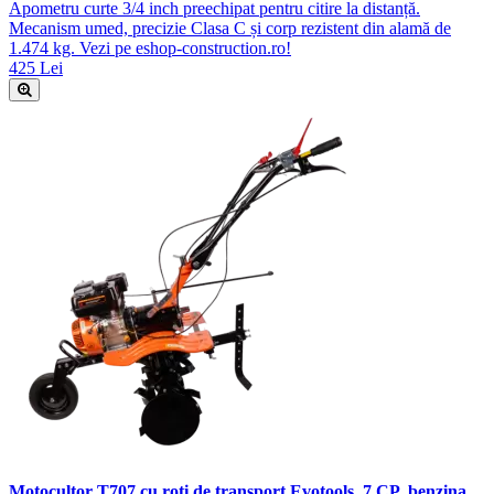
Apometru curte 3/4 inch preechipat pentru citire la distanță.
Mecanism umed, precizie Clasa C și corp rezistent din alamă de
1.474 kg. Vezi pe eshop-construction.ro!
425 Lei
Motocultor T707 cu roti de transport Evotools, 7 CP, benzina,