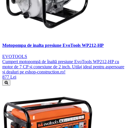
Motopompa de inalta presiune EvoTools WP212-HP
EVOTOOLS
Cumperi motopompă de înaltă presiune EvoTools WP212-HP cu
motor de 7 CP și conexiune de 2 inch. Utilaj ideal pentru aspersoare
și dealuri pe eshop-construction.ro!
877 Lei