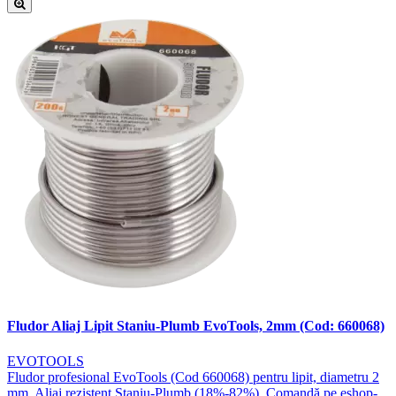
Fludor Aliaj Lipit Staniu-Plumb EvoTools, 2mm (Cod: 660068)
EVOTOOLS
Fludor profesional EvoTools (Cod 660068) pentru lipit, diametru 2
mm. Aliaj rezistent Staniu-Plumb (18%-82%). Comandă pe eshop-