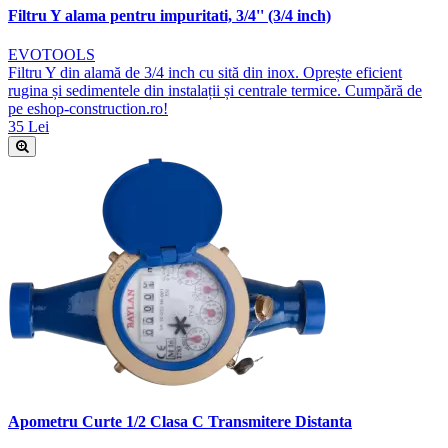
Filtru Y alama pentru impuritati, 3/4'' (3/4 inch)
EVOTOOLS
Filtru Y din alamă de 3/4 inch cu sită din inox. Oprește eficient
rugina și sedimentele din instalații și centrale termice. Cumpără de
pe eshop-construction.ro!
35 Lei
Apometru Curte 1/2 Clasa C Transmitere Distanta