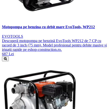
Motopompa pe benzina cu debit mare EvoTools, WP212
EVOTOOLS
Descoperă motopompa pe benzină EvoTools WP212 de 7 CP cu
racord de 3 inch (75 mm). Model profesional pentru debite masive și
irigații rapide pe eshop-construction.ro.
687 Lei