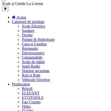
Scule și Unelte La Lorena
Acasa
Categorii de produse
Scule Electrice
Sanitare
Drujbe
Pompe & Hidrofoare
Casa si Gradina
Bormasini
Electrocasnice
Consumabile
Scule de mână
Stații Radio
Sisteme securitate
Roti si Role
Vehicule Electrice
Producatori
Brizoll
ELEFANT
EVOTOOLS
Fan Courier
Fleko
FLOW