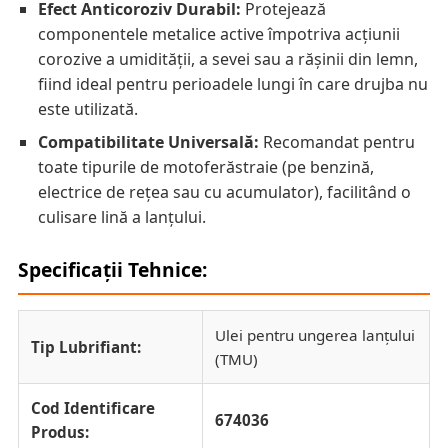
Efect Anticoroziv Durabil:
Protejează
componentele metalice active împotriva acțiunii
corozive a umidității, a sevei sau a rășinii din lemn,
fiind ideal pentru perioadele lungi în care drujba nu
este utilizată.
Compatibilitate Universală:
Recomandat pentru
toate tipurile de motoferăstraie (pe benzină,
electrice de rețea sau cu acumulator), facilitând o
culisare lină a lanțului.
Specificații Tehnice:
Ulei pentru ungerea lanțului
Tip Lubrifiant:
(TMU)
Cod Identificare
674036
Produs: