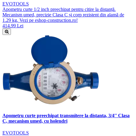
EVOTOOLS
Apometru curte 1/2 inch preechipat pentru citire la distanță.
Mecanism umed, precizie Clasa C și corp rezistent din alamă de
1.29 kg. Vezi pe eshop-construction.ro!
414.99 Lei
Apometru curte preechipat transmitere la distanta, 3/4'' Clasa
C, mecanism umed, cu holendri
EVOTOOLS