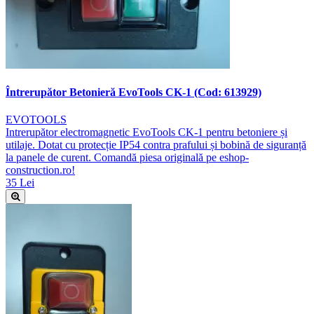
Întrerupător Betonieră EvoTools CK-1 (Cod: 613929)
EVOTOOLS
Intrerupător electromagnetic EvoTools CK-1 pentru betoniere și
utilaje. Dotat cu protecție IP54 contra prafului și bobină de siguranță
la panele de curent. Comandă piesa originală pe eshop-
construction.ro!
35 Lei