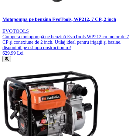
Motopompa pe benzina EvoTools, WP212, 7 CP, 2 inch
EVOTOOLS
Cumpera motopompă pe benzină EvoTools WP212 cu motor de 7
CP și conexiune de 2 inch. Utilaj ideal pentru irigații și bazine,
disponibil pe eshop-construction.ro!
629.99 Lei