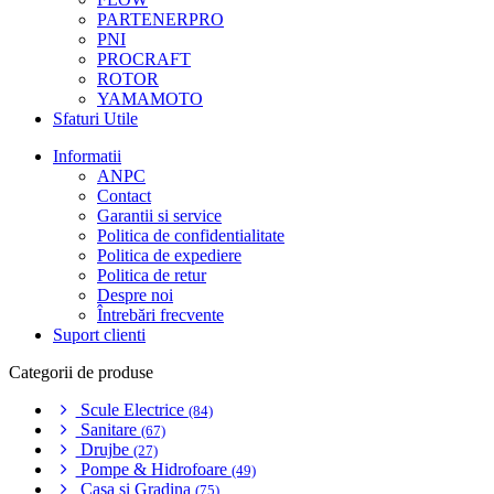
PARTENERPRO
PNI
PROCRAFT
ROTOR
YAMAMOTO
Sfaturi Utile
Informatii
ANPC
Contact
Garantii si service
Politica de confidentialitate
Politica de expediere
Politica de retur
Despre noi
Întrebări frecvente
Suport clienti
Categorii de produse
Scule Electrice
(84)
Sanitare
(67)
Drujbe
(27)
Pompe & Hidrofoare
(49)
Casa si Gradina
(75)