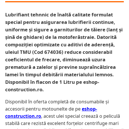
Lubrifiant tehnnic de înaltă calitate formulat
special pentru asigurarea lubrifierii continue,
uniforme și sigure a garniturilor de tăiere (lanț și
șină de ghidare) de la motoferăstraie. Datorită
compoziției optimizate cu aditivi de aderență,
uleiul TMU (Cod 674036) reduce considerabil
coeficientul de frecare, diminuează uzura
prematură a zalelor și previne supraîncălzirea
lamei în timpul debitării materialului lemnos.
Disponibil în flacon de 1 Litru pe eshop-
construction.ro.
Disponibil în oferta completă de consumabile și
accesorii pentru motounelte de pe
eshop-
construction.ro
, acest ulei special creează o peliculă
stabilă care rezistă excelent forțelor centrifuge mari