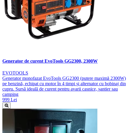
Generator de curent EvoTools GG2300, 2300W
EVOTOOLS
Generator monofazat EvoTools GG2300 (putere maximă 2300W)
pe benzină, echipat cu motor în 4 timpi și alternator cu bobinaj din
cupru. Sursă ideală de curent pentru avarii casnice, șantier sau
camping
999 Lei