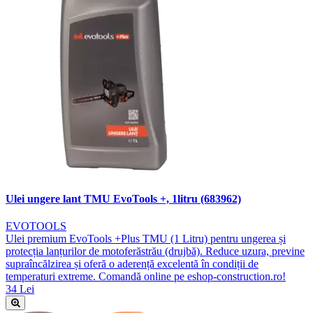
Ulei ungere lant TMU EvoTools +, 1litru (683962)
EVOTOOLS
Ulei premium EvoTools +Plus TMU (1 Litru) pentru ungerea și
protecția lanțurilor de motoferăstrău (drujbă). Reduce uzura, previne
supraîncălzirea și oferă o aderență excelentă în condiții de
temperaturi extreme. Comandă online pe eshop-construction.ro!
34 Lei