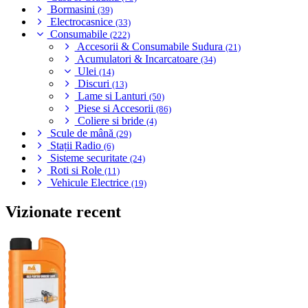
Bormasini
(39)
Electrocasnice
(33)
Consumabile
(222)
Accesorii & Consumabile Sudura
(21)
Acumulatori & Incarcatoare
(34)
Ulei
(14)
Discuri
(13)
Lame si Lanturi
(50)
Piese si Accesorii
(86)
Coliere si bride
(4)
Scule de mână
(29)
Stații Radio
(6)
Sisteme securitate
(24)
Roti si Role
(11)
Vehicule Electrice
(19)
Vizionate recent