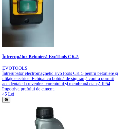
Întrerupător Betonieră EvoTools CK-5
EVOTOOLS
Întrerupător electromagnetic EvoTools CK-5 pentru betoniere și
utilaje electrice. Echipat cu bobină de siguranță contra pornirii
accidentale la revenirea curentului și membrană etanșă IP54
împotriva prafului de ciment.
45 Lei