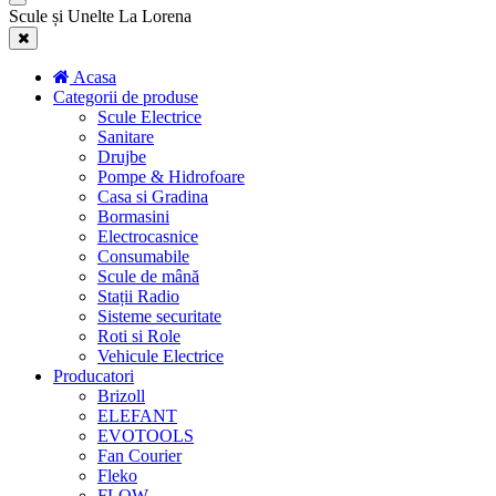
Scule și Unelte La Lorena
Acasa
Categorii de produse
Scule Electrice
Sanitare
Drujbe
Pompe & Hidrofoare
Casa si Gradina
Bormasini
Electrocasnice
Consumabile
Scule de mână
Stații Radio
Sisteme securitate
Roti si Role
Vehicule Electrice
Producatori
Brizoll
ELEFANT
EVOTOOLS
Fan Courier
Fleko
FLOW