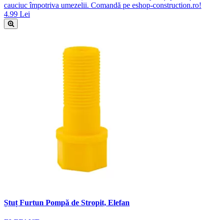
cauciuc împotriva umezelii. Comandă pe eshop-construction.ro!
4.99 Lei
Ștuț Furtun Pompă de Stropit, Elefan