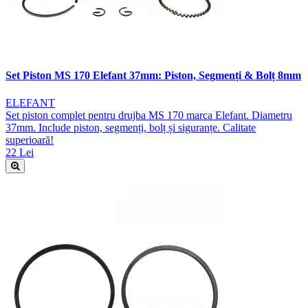
Set Piston MS 170 Elefant 37mm: Piston, Segmenți & Bolț 8mm
ELEFANT
Set piston complet pentru drujba MS 170 marca Elefant. Diametru
37mm. Include piston, segmenți, bolț și siguranțe. Calitate
superioară!
22 Lei