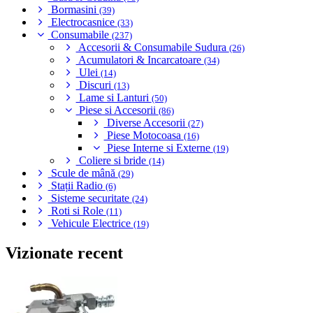
Bormasini
(39)
Electrocasnice
(33)
Consumabile
(237)
Accesorii & Consumabile Sudura
(26)
Acumulatori & Incarcatoare
(34)
Ulei
(14)
Discuri
(13)
Lame si Lanturi
(50)
Piese si Accesorii
(86)
Diverse Accesorii
(27)
Piese Motocoasa
(16)
Piese Interne si Externe
(19)
Coliere si bride
(14)
Scule de mână
(29)
Stații Radio
(6)
Sisteme securitate
(24)
Roti si Role
(11)
Vehicule Electrice
(19)
Vizionate recent