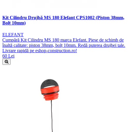
Kit Cilindru Drujbă MS 180 Elefant CPS1002 (Piston 38mm,
Bolț 10mm)
ELEFANT
Cumpără Kit Cilindru MS 180 marca Elefant. Piese de schimb de
înaltă calitate: piston 38mm, bolț 10mm. Redă puterea drujbei tale.
Livrare rapidă pe eshop-construction.ro!
60 Lei