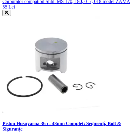
Carburator compatibil Stihl: MS 170, 180, 017, 018 model ZAMA
55 Lei
Piston Husqvarna 365 - 48mm Complet: Segmenți, Bolț &
Siguranțe