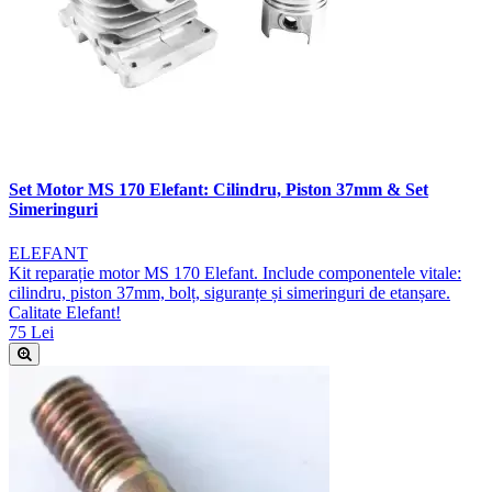
Set Motor MS 170 Elefant: Cilindru, Piston 37mm & Set
Simeringuri
ELEFANT
Kit reparație motor MS 170 Elefant. Include componentele vitale:
cilindru, piston 37mm, bolț, siguranțe și simeringuri de etanșare.
Calitate Elefant!
75 Lei