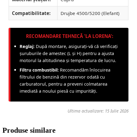
Compatibilitate:
Drujbe 4500/5200 (Elefant)
RECOMANDARE TEHNICĂ 'LA LORENA':
Reglaj:
După montare, asigurați-vă că verificați
șuruburile de amestec (L și H) pentru a ajusta
motorul la altitudinea și temperatura de lucru.
Filtru combustibil:
Recomandăm înlocuirea
filtrului de benzină din rezervor odată cu
carburatorul, pentru a preveni colmatarea
imediată a noului piesă cu impurități.
Ultima actualizare: 15 Iulie 2026
Produse similare