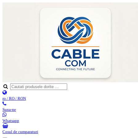
ro / RO / RON
Suna-ne
Whatsapp
Cosul de cumparaturi