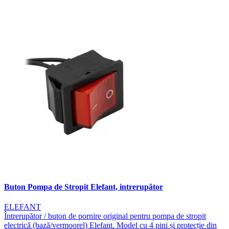
Buton Pompa de Stropit Elefant, intrerupător
ELEFANT
Întrerupător / buton de pornire original pentru pompa de stropit
electrică (bază/vermoorel) Elefant. Model cu 4 pini și protecție din