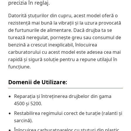
precizia în reglaj.
Datorită ștuțurilor din cupru, acest model oferă o
rezistență mai bună la vibrații și la uzura provocată
de furtunurile de alimentare. Dacă drujba ta se
turează neregulat, pornește greu sau consumul de
benzină a crescut inexplicabil, înlocuirea
carburatorului cu acest model este adesea cea mai
rapidă și sigură soluție pentru a repune utilajul în
funcțiune.
Domenii de Utilizare:
Reparația și întreținerea drujbelor din gama
4500 și 5200.
Restabilirea regimului corect de turație (ralanti și
sarcină).
Înlocuirea carburatoarelor cu ștuțuri din plastic