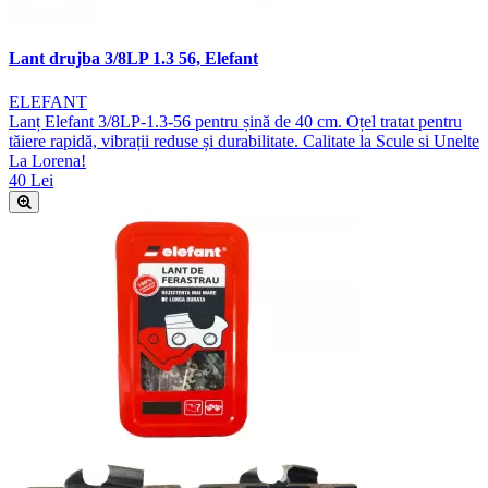
Lant drujba 3/8LP 1.3 56, Elefant
ELEFANT
Lanț Elefant 3/8LP-1.3-56 pentru șină de 40 cm. Oțel tratat pentru
tăiere rapidă, vibrații reduse și durabilitate. Calitate la Scule si Unelte
La Lorena!
40 Lei