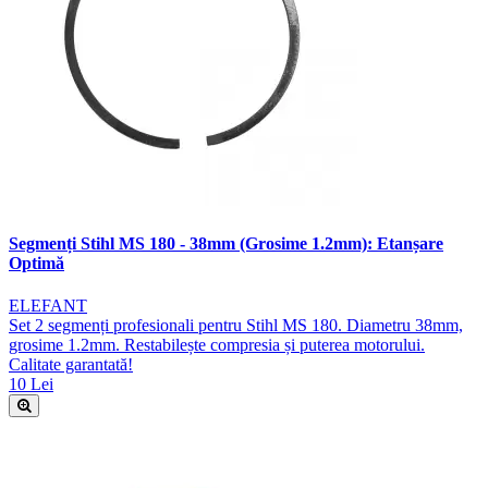
Segmenți Stihl MS 180 - 38mm (Grosime 1.2mm): Etanșare
Optimă
ELEFANT
Set 2 segmenți profesionali pentru Stihl MS 180. Diametru 38mm,
grosime 1.2mm. Restabilește compresia și puterea motorului.
Calitate garantată!
10 Lei