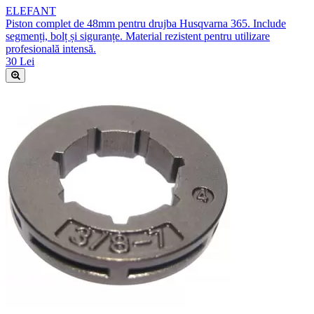
ELEFANT
Piston complet de 48mm pentru drujba Husqvarna 365. Include
segmenți, bolț și siguranțe. Material rezistent pentru utilizare
profesională intensă.
30 Lei