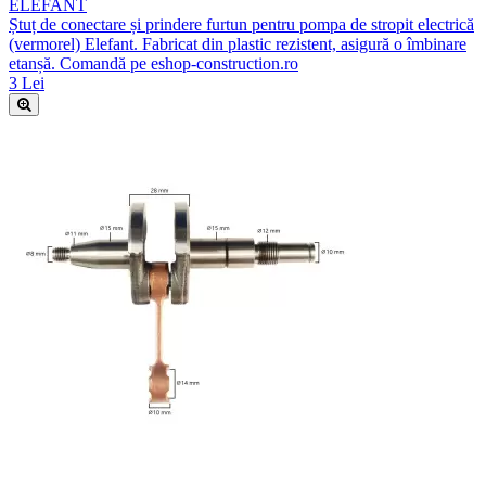
ELEFANT
Ștuț de conectare și prindere furtun pentru pompa de stropit electrică
(vermorel) Elefant. Fabricat din plastic rezistent, asigură o îmbinare
etanșă. Comandă pe eshop-construction.ro
3 Lei