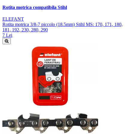
Rotita motrica compatibila Stihl
ELEFANT
Rotita motrica 3/8-7 piccolo (18.5mm) Stihl MS: 170, 171, 180,
181, 192, 230, 280, 290
7 Lei