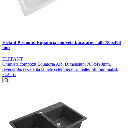
Elefant Premium Equatoria chiuveta bucatarie – alb 785x490
mm
ELEFANT
Chiuvetă compozit Equatoria Alb. Dimensiuni 785x490mm,
reversibilă, rezistentă la pete și temperaturi înalte. Stil minimalist.
742 Lei