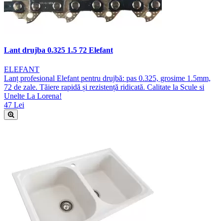
Lant drujba 0.325 1.5 72 Elefant
ELEFANT
Lanț profesional Elefant pentru drujbă: pas 0.325, grosime 1.5mm,
72 de zale. Tăiere rapidă și rezistență ridicată. Calitate la Scule si
Unelte La Lorena!
47 Lei