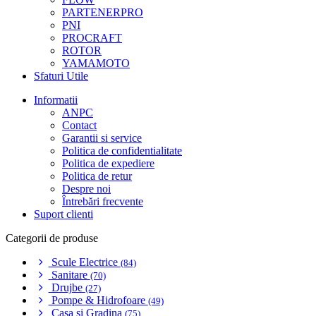
PARTENERPRO
PNI
PROCRAFT
ROTOR
YAMAMOTO
Sfaturi Utile
Informatii
ANPC
Contact
Garantii si service
Politica de confidentialitate
Politica de expediere
Politica de retur
Despre noi
Întrebări frecvente
Suport clienti
Categorii de produse
Scule Electrice
(84)
Sanitare
(70)
Drujbe
(27)
Pompe & Hidrofoare
(49)
Casa si Gradina
(75)