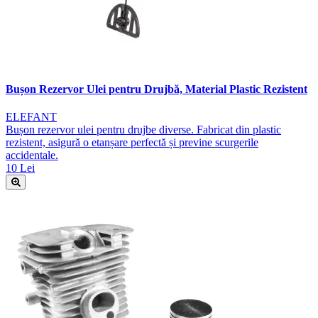
Bușon Rezervor Ulei pentru Drujbă, Material Plastic Rezistent
ELEFANT
Bușon rezervor ulei pentru drujbe diverse. Fabricat din plastic
rezistent, asigură o etanșare perfectă și previne scurgerile
accidentale.
10 Lei