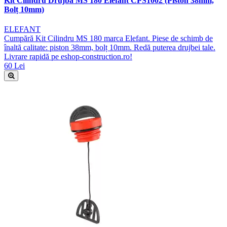
Kit Cilindru Drujbă MS 180 Elefant CPS1002 (Piston 38mm,
Bolț 10mm)
ELEFANT
Cumpără Kit Cilindru MS 180 marca Elefant. Piese de schimb de
înaltă calitate: piston 38mm, bolț 10mm. Redă puterea drujbei tale.
Livrare rapidă pe eshop-construction.ro!
60 Lei