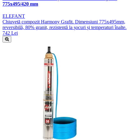
775x495/420 mm
ELEFANT
Chiuvetă compozit Harmony Grafit. Dimensiuni 775x495mm,
reversibilă, 80% granit, rezistentă la șocuri și temperaturi înalte.
742 Lei