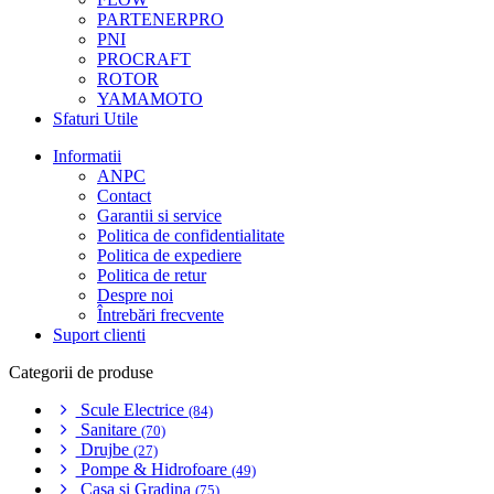
PARTENERPRO
PNI
PROCRAFT
ROTOR
YAMAMOTO
Sfaturi Utile
Informatii
ANPC
Contact
Garantii si service
Politica de confidentialitate
Politica de expediere
Politica de retur
Despre noi
Întrebări frecvente
Suport clienti
Categorii de produse
Scule Electrice
(84)
Sanitare
(70)
Drujbe
(27)
Pompe & Hidrofoare
(49)
Casa si Gradina
(75)