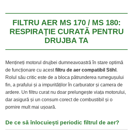
FILTRU AER MS 170 / MS 180:
RESPIRAȚIE CURATĂ PENTRU
DRUJBA TA
Mențineți motorul drujbei dumneavoastră în stare optimă
de funcționare cu acest
filtru de aer compatibil Stihl
.
Rolul său critic este de a bloca pătrunderea rumegușului
fin, a prafului și a impurităților în carburator și camera de
ardere. Un filtru curat nu doar prelungește viața motorului,
dar asigură și un consum corect de combustibil și o
pornire mult mai ușoară.
De ce să înlocuiești periodic filtrul de aer?