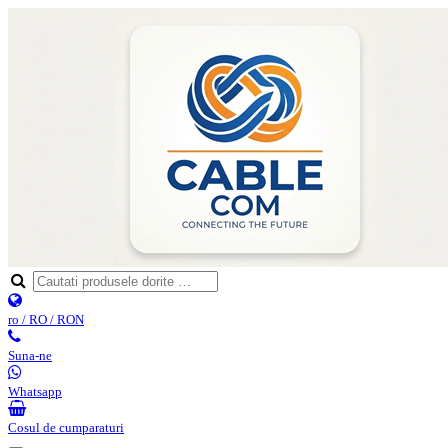
ro / RO / RON
Suna-ne
Whatsapp
Cosul de cumparaturi