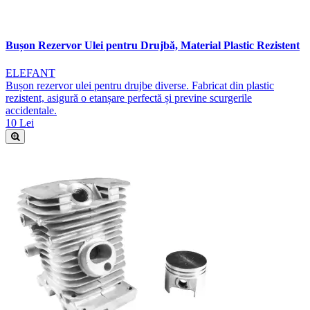
Bușon Rezervor Ulei pentru Drujbă, Material Plastic Rezistent
ELEFANT
Bușon rezervor ulei pentru drujbe diverse. Fabricat din plastic
rezistent, asigură o etanșare perfectă și previne scurgerile
accidentale.
10 Lei