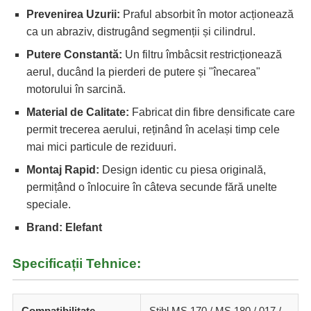
Prevenirea Uzurii:
Praful absorbit în motor acționează
ca un abraziv, distrugând segmenții și cilindrul.
Putere Constantă:
Un filtru îmbâcsit restricționează
aerul, ducând la pierderi de putere și "înecarea"
motorului în sarcină.
Material de Calitate:
Fabricat din fibre densificate care
permit trecerea aerului, reținând în același timp cele
mai mici particule de reziduuri.
Montaj Rapid:
Design identic cu piesa originală,
permițând o înlocuire în câteva secunde fără unelte
speciale.
Brand: Elefant
Specificații Tehnice:
Compatibilitate
Stihl MS 170 / MS 180 / 017 /