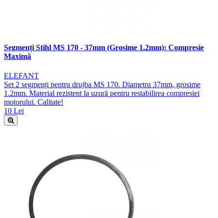
Segmenți Stihl MS 170 - 37mm (Grosime 1.2mm): Compresie
Maximă
ELEFANT
Set 2 segmenți pentru drujba MS 170. Diametru 37mm, grosime
1.2mm. Material rezistent la uzură pentru restabilirea compresiei
motorului. Calitate!
10 Lei