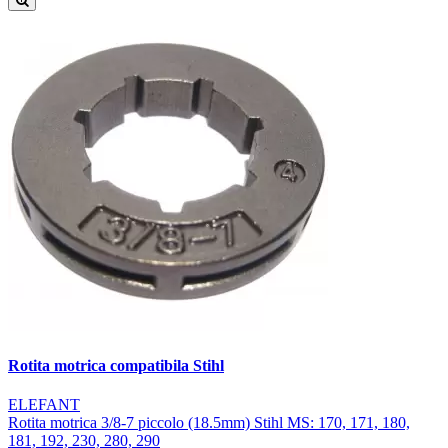
Rotita motrica compatibila Stihl
ELEFANT
Rotita motrica 3/8-7 piccolo (18.5mm) Stihl MS: 170, 171, 180,
181, 192, 230, 280, 290