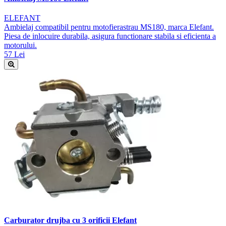
ELEFANT
Ambielaj compatibil pentru motofierastrau MS180, marca Elefant.
Piesa de inlocuire durabila, asigura functionare stabila si eficienta a
motorului.
57 Lei
Carburator drujba cu 3 orificii Elefant