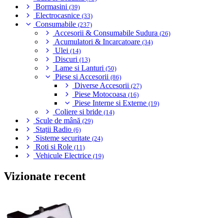
Bormasini
(39)
Electrocasnice
(33)
Consumabile
(237)
Accesorii & Consumabile Sudura
(26)
Acumulatori & Incarcatoare
(34)
Ulei
(14)
Discuri
(13)
Lame si Lanturi
(50)
Piese si Accesorii
(86)
Diverse Accesorii
(27)
Piese Motocoasa
(16)
Piese Interne si Externe
(19)
Coliere si bride
(14)
Scule de mână
(29)
Stații Radio
(6)
Sisteme securitate
(24)
Roti si Role
(11)
Vehicule Electrice
(19)
Vizionate recent