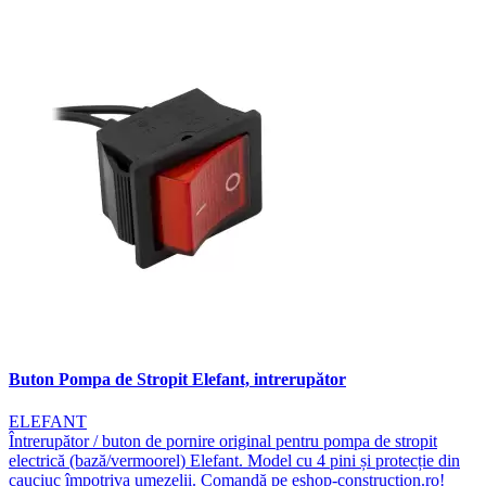
Buton Pompa de Stropit Elefant, intrerupător
ELEFANT
Întrerupător / buton de pornire original pentru pompa de stropit
electrică (bază/vermoorel) Elefant. Model cu 4 pini și protecție din
cauciuc împotriva umezelii. Comandă pe eshop-construction.ro!