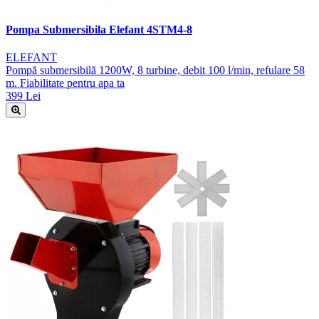
Pompa Submersibila Elefant 4STM4-8
ELEFANT
Pompă submersibilă 1200W, 8 turbine, debit 100 l/min, refulare 58
m. Fiabilitate pentru apa ta
399 Lei