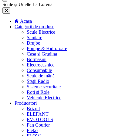
Scule și Unelte La Lorena
Acasa
Categorii de produse
Scule Electrice
Sanitare
Drujbe
Pompe & Hidrofoare
Casa si Gradina
Bormasini
Electrocasnice
Consumabile
Scule de mână
Stații Radio
Sisteme securitate
Roti si Role
Vehicule Electrice
Producatori
Brizoll
ELEFANT
EVOTOOLS
Fan Courier
Fleko
FLOW