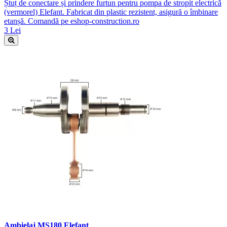
Ștuț de conectare și prindere furtun pentru pompa de stropit electrică
(vermorel) Elefant. Fabricat din plastic rezistent, asigură o îmbinare
etanșă. Comandă pe eshop-construction.ro
3 Lei
Ambielaj MS180 Elefant