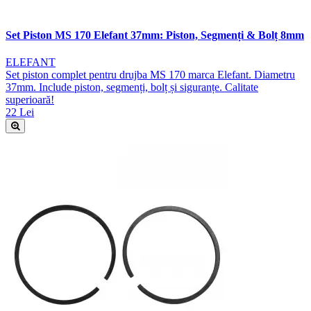
Set Piston MS 170 Elefant 37mm: Piston, Segmenți & Bolț 8mm
ELEFANT
Set piston complet pentru drujba MS 170 marca Elefant. Diametru
37mm. Include piston, segmenți, bolț și siguranțe. Calitate
superioară!
22 Lei