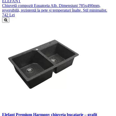
ELEFANT
Chiuvetă compozit Equatoria Alb. Dimensiuni 785x490mm,
reversibilă, rezistentă la pete și temperaturi înalte. Stil minimalist.
742 Lei
Elefant Premium Harmony chiuveta bucatarie – grafit