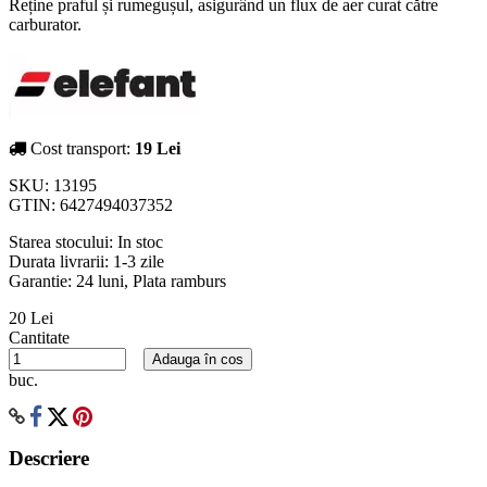
Reține praful și rumegușul, asigurând un flux de aer curat către
carburator.
Cost transport:
19 Lei
SKU:
13195
GTIN:
6427494037352
Starea stocului:
In stoc
Durata livrarii:
1-3 zile
Garantie: 24 luni, Plata ramburs
20 Lei
Cantitate
Adauga în cos
buc.
Descriere