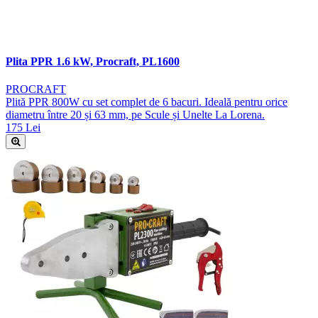
Plita PPR 1.6 kW, Procraft, PL1600
PROCRAFT
Plită PPR 800W cu set complet de 6 bacuri. Ideală pentru orice
diametru între 20 și 63 mm, pe Scule și Unelte La Lorena.
175 Lei