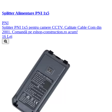
Splitter Alimentare PNI 1x5
PNI
Splitter PNI 1x5 pentru camere CCTV. Calitate Cable Com din
2001. Comandă pe eshop-construction.ro acum!
16 Lei