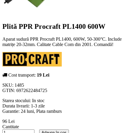
Plită PPR Procraft PL1400 600W
Aparat sudură PPR Procraft PL1400, 600W, 50-300°C. Include
matrițe 20-32mm. Calitate Cable Com din 2001. Comandă!
Cost transport:
19 Lei
SKU:
1485
GTIN:
6972622484725
Starea stocului:
In stoc
Durata livrarii:
1-3 zile
Garantie: 24 luni, Plata ramburs
96 Lei
Cantitate
Adauga în cos