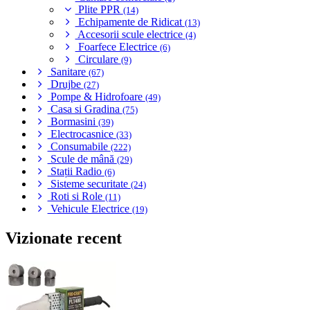
Plite PPR
(14)
Echipamente de Ridicat
(13)
Accesorii scule electrice
(4)
Foarfece Electrice
(6)
Circulare
(9)
Sanitare
(67)
Drujbe
(27)
Pompe & Hidrofoare
(49)
Casa si Gradina
(75)
Bormasini
(39)
Electrocasnice
(33)
Consumabile
(222)
Scule de mână
(29)
Stații Radio
(6)
Sisteme securitate
(24)
Roti si Role
(11)
Vehicule Electrice
(19)
Vizionate recent