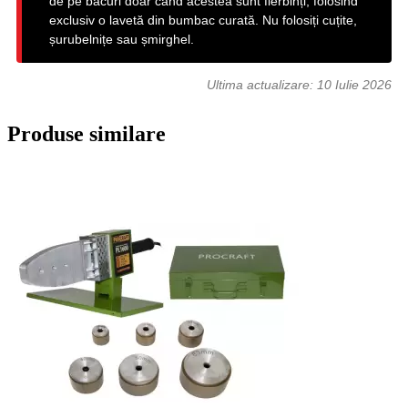
de pe bacuri doar când acestea sunt fierbinți, folosind
exclusiv o lavetă din bumbac curată. Nu folosiți cuțite,
șurubelnițe sau șmirghel.
Ultima actualizare:
10 Iulie 2026
Produse similare