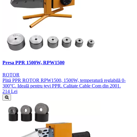
Presa PPR 1500W, RPW1500
ROTOR
Plită PPR ROTOR RPW1500, 1500W, temperatură reglabilă 0-
300°C. Ideală pentru țevi PPR. Calitate Cable Com din 2001.
214 Lei