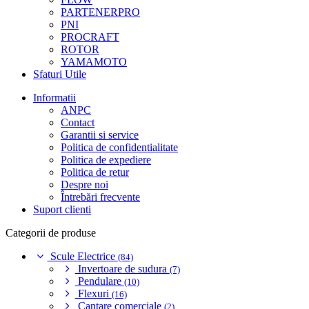
PARTENERPRO
PNI
PROCRAFT
ROTOR
YAMAMOTO
Sfaturi Utile
Informatii
ANPC
Contact
Garantii si service
Politica de confidentialitate
Politica de expediere
Politica de retur
Despre noi
Întrebări frecvente
Suport clienti
Categorii de produse
Scule Electrice
(84)
Invertoare de sudura
(7)
Pendulare
(10)
Flexuri
(16)
Cantare comerciale
(2)