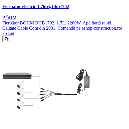
Fierbator electric 1.7litri, bhb1702
BÖHM
Fierbător BÖHM BHB1702, 1.7L, 2200W. Apă fiartă rapid.
Calitate Cable Com din 2001. Comandă pe eshop-construction.ro!
75 Lei