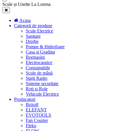
Scule și Unelte La Lorena
Acasa
Categorii de produse
Scule Electrice
Sanitare
Drujbe
Pompe & Hidrofoare
Casa si Gradina
Bormasini
Electrocasnice
Consumabile
Scule de mână
Stații Radio
Sisteme securitate
Roti si Role
Vehicule Electrice
Producatori
Brizoll
ELEFANT
EVOTOOLS
Fan Courier
Fleko
FLOW