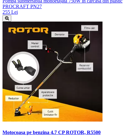
Pompa submersibila monoetajata 750W in carcasa din plastic
PROCRAFT PN27
255 Lei
Motocoasa pe benzina 4.7 CP ROTOR, R5500