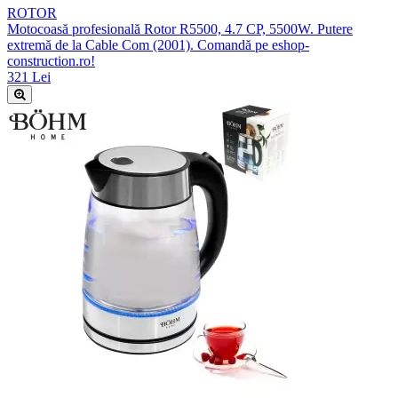
ROTOR
Motocoasă profesională Rotor R5500, 4.7 CP, 5500W. Putere
extremă de la Cable Com (2001). Comandă pe eshop-
construction.ro!
321 Lei