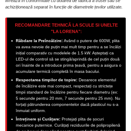
livrează în conformitate cu dotarea de fabrică a trusei sau se
achiziționează separat în funcție de diametrele țevilor utilizate.
RECOMANDARE TEHNICĂ LA SCULE SI UNELTE
"LA LORENA":
Răbdare la Preîncălzire:
Având o putere de 600W, plita
va avea nevoie de puțin mai mult timp pentru a se încălzi
inițial comparativ cu modelele de 1.5 kW. Așteptați ca
LED-ul de control să se stingă/aprindă de cel puțin două
ori înainte de a introduce prima țeavă, pentru a asigura o
acumulare termică completă în masa bacului.
Respectarea timpilor de topire:
Deoarece elementul
de încălzire este mai compact, respectați cu strictețe
timpii standard de încălzire pentru fiecare diametru (ex:
5 secunde pentru 20 mm, 7 secunde pentru 25 mm). Nu
forțați pătrunderea componentelor dacă plasticul nu s-a
înmuiat uniform.
Întreținere și Curățare:
Protejați plita de șocuri
mecanice puternice. Curățați reziduurile de polipropilenă