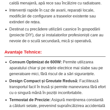
caldă menajeră, apă rece sau încălzire cu radiatoare.
Intervenții rapide în caz de avarii, reparații locale,
modificări de configurare a traseelor existente sau
extinderi de rețea.
Destinat cu precădere utilizării casnice în gospodării
(proiecte DIY), dar și instalatorilor profesioniști care au
nevoie de o sculă secundară, mică și operativă.
Avantaje Tehnice:
Consum Optimizat de 600W:
Permite utilizarea
aparatului chiar și pe rețele electrice mai slabe sau pe
generatoare mici, fără riscul de a sări siguranțele.
Design Compact și Greutate Redusă:
Facilitează
transportul facil în trusă și permite manevrarea fără efort
cu o singură mână în poziții inconfortabile.
Termostat de Precizie:
Asigură menținerea constantă
a căldurii setate, prevenind supraîncălzirea accidentală