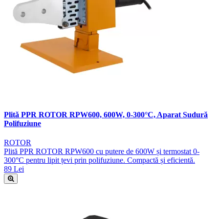
Plită PPR ROTOR RPW600, 600W, 0-300°C, Aparat Sudură
Polifuziune
ROTOR
Plită PPR ROTOR RPW600 cu putere de 600W și termostat 0-
300°C pentru lipit țevi prin polifuziune. Compactă și eficientă.
89 Lei