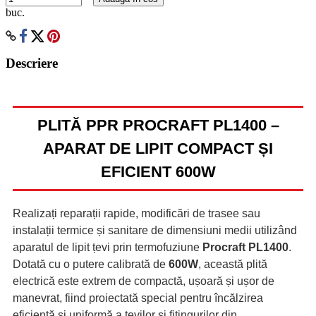
buc.
Descriere
PLITĂ PPR PROCRAFT PL1400 –
APARAT DE LIPIT COMPACT ȘI
EFICIENT 600W
Realizați reparații rapide, modificări de trasee sau
instalații termice și sanitare de dimensiuni medii utilizând
aparatul de lipit țevi prin termofuziune
Procraft PL1400
.
Dotată cu o putere calibrată de
600W
, această plită
electrică este extrem de compactă, ușoară și ușor de
manevrat, fiind proiectată special pentru încălzirea
eficientă și uniformă a țevilor și fitingurilor din