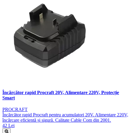
Încărcător rapid Procraft 20V, Alimentare 220V, Protecție
Smart
PROCRAFT
Încărcător rapid Procraft pentru acumulatori 20V. Alimentare 220V,
încărcare eficientă și sigură. Calitate Cable Com din 2001.
42 Lei