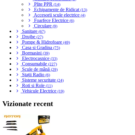
Plite PPR
(14)
Echipamente de Ridicat
(13)
Accesorii scule electrice
(4)
Foarfece Electrice
(6)
Circulare
(9)
Sanitare
(67)
Drujbe
(27)
Pompe & Hidrofoare
(49)
Casa si Gradina
(75)
Bormasini
(39)
Electrocasnice
(33)
Consumabile
(227)
Scule de mână
(29)
Stații Radio
(6)
Sisteme securitate
(24)
Roti si Role
(11)
Vehicule Electrice
(19)
Vizionate recent