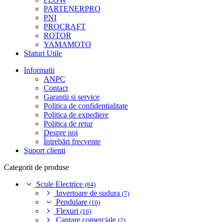
PARTENERPRO
PNI
PROCRAFT
ROTOR
YAMAMOTO
Sfaturi Utile
Informatii
ANPC
Contact
Garantii si service
Politica de confidentialitate
Politica de expediere
Politica de retur
Despre noi
Întrebări frecvente
Suport clienti
Categorii de produse
Scule Electrice
(84)
Invertoare de sudura
(7)
Pendulare
(10)
Flexuri
(16)
Cantare comerciale
(2)