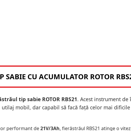
P SABIE CU ACUMULATOR ROTOR RBS2
răstrăul tip sabie ROTOR RBS21
. Acest instrument de 
utilaj mobil, dar capabil să facă față celor mai dificil
tor performant de
21V/3Ah
, fierăstrăul RBS21 atinge o vite