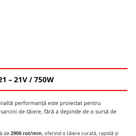
1 – 21V / 750W
înaltă performanță este proiectat pentru
e sarcini de tăiere, fără a depinde de o sursă de
ză de
2900 rot/min
, oferind o tăiere curată, rapidă și