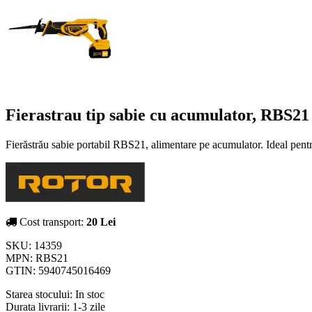
Fierastrau tip sabie cu acumulator, RBS21
Fierăstrău sabie portabil RBS21, alimentare pe acumulator. Ideal pentr
Cost transport:
20 Lei
SKU:
14359
MPN:
RBS21
GTIN:
5940745016469
Starea stocului:
In stoc
Durata livrarii:
1-3 zile