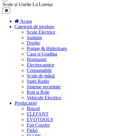
Scule și Unelte La Lorena
Acasa
Categorii de produse
Scule Electrice
Sanitare
Drujbe
Pompe & Hidrofoare
Casa si Gradina
Bormasini
Electrocasnice
Consumabile
Scule de mână
Stații Radio
Sisteme securitate
Roti si Role
Vehicule Electrice
Producatori
Brizoll
ELEFANT
EVOTOOLS
Fan Courier
Fleko
FLOW