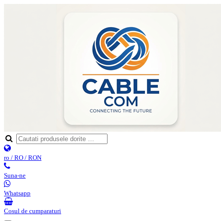
ro / RO / RON
Suna-ne
Whatsapp
Cosul de cumparaturi