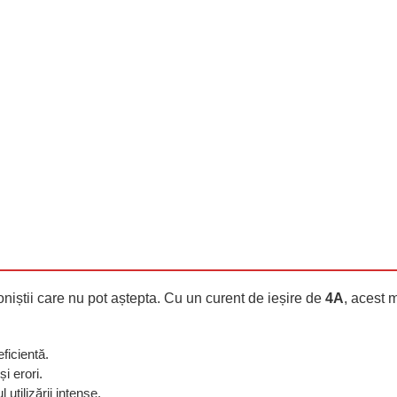
oniștii care nu pot aștepta. Cu un curent de ieșire de
4A
, acest 
ficientă.
i erori.
utilizării intense.