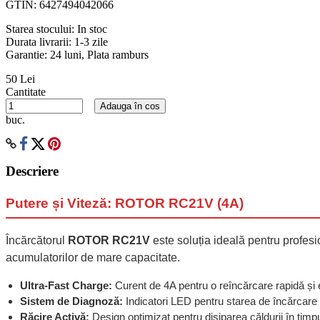
GTIN:
6427494042066
Starea stocului:
In stoc
Durata livrarii:
1-3 zile
Garantie: 24 luni, Plata ramburs
50 Lei
Cantitate
Adauga în cos
buc.
Descriere
Putere și Viteză: ROTOR RC21V (4A)
Încărcătorul
ROTOR RC21V
este soluția ideală pentru profesi
acumulatorilor de mare capacitate.
Ultra-Fast Charge:
Curent de 4A pentru o reîncărcare rapidă și e
Sistem de Diagnoză:
Indicatori LED pentru starea de încărcare ș
Răcire Activă:
Design optimizat pentru disiparea căldurii în timpul 