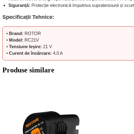
Siguranță:
Protecție electronică împotriva supratensiunii și scurtc
Specificații Tehnice:
•
Brand:
ROTOR
•
Model:
RC21V
•
Tensiune Ieșire:
21 V
•
Curent de încărcare:
4.0 A
Produse similare