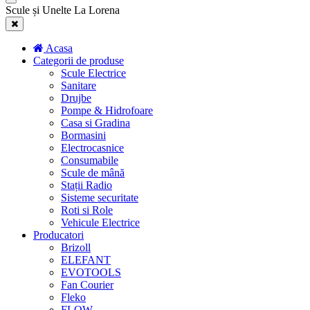
Scule și Unelte La Lorena
Acasa
Categorii de produse
Scule Electrice
Sanitare
Drujbe
Pompe & Hidrofoare
Casa si Gradina
Bormasini
Electrocasnice
Consumabile
Scule de mână
Stații Radio
Sisteme securitate
Roti si Role
Vehicule Electrice
Producatori
Brizoll
ELEFANT
EVOTOOLS
Fan Courier
Fleko
FLOW