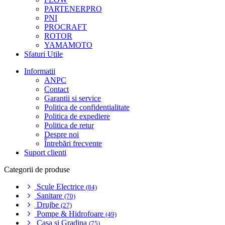
PARTENERPRO
PNI
PROCRAFT
ROTOR
YAMAMOTO
Sfaturi Utile
Informatii
ANPC
Contact
Garantii si service
Politica de confidentialitate
Politica de expediere
Politica de retur
Despre noi
Întrebări frecvente
Suport clienti
Categorii de produse
Scule Electrice
(84)
Sanitare
(70)
Drujbe
(27)
Pompe & Hidrofoare
(49)
Casa si Gradina
(75)