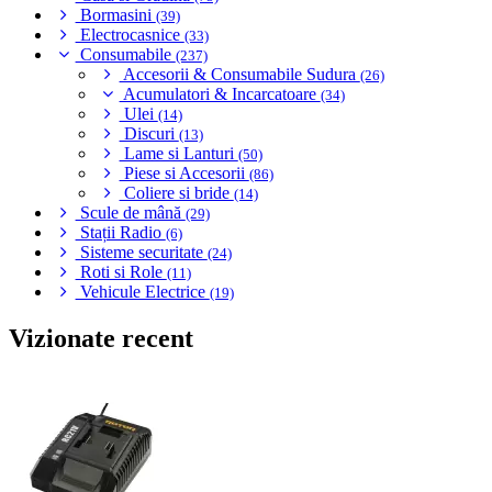
Bormasini
(39)
Electrocasnice
(33)
Consumabile
(237)
Accesorii & Consumabile Sudura
(26)
Acumulatori & Incarcatoare
(34)
Ulei
(14)
Discuri
(13)
Lame si Lanturi
(50)
Piese si Accesorii
(86)
Coliere si bride
(14)
Scule de mână
(29)
Stații Radio
(6)
Sisteme securitate
(24)
Roti si Role
(11)
Vehicule Electrice
(19)
Vizionate recent