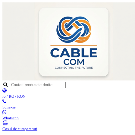
ro / RO / RON
Suna-ne
Whatsapp
Cosul de cumparaturi