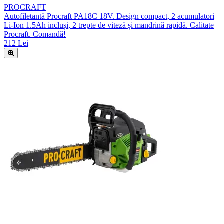
PROCRAFT
Autofiletantă Procraft PA18C 18V. Design compact, 2 acumulatori
Li-Ion 1.5Ah incluși, 2 trepte de viteză și mandrină rapidă. Calitate
Procraft. Comandă!
212 Lei