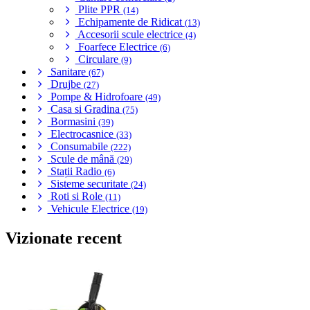
Plite PPR
(14)
Echipamente de Ridicat
(13)
Accesorii scule electrice
(4)
Foarfece Electrice
(6)
Circulare
(9)
Sanitare
(67)
Drujbe
(27)
Pompe & Hidrofoare
(49)
Casa si Gradina
(75)
Bormasini
(39)
Electrocasnice
(33)
Consumabile
(222)
Scule de mână
(29)
Stații Radio
(6)
Sisteme securitate
(24)
Roti si Role
(11)
Vehicule Electrice
(19)
Vizionate recent