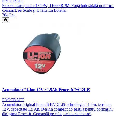
PROCRAFT
Flex de mare putere 1350W, 11000 RPM. Forță industrială în format
compact, pe Scule și Unelte La Lorena.
204 Lei
Acumulator Li-Ion 12V / 1.5Ah Procraft PA12LiS
PROCRAFT
Acumulator original Procraft PA12LiS, tehnologie Li-Ion, tensiune
12V, capacitate 1.5 Ah. Design compact tip pastilă pentru bormașini
din gama Procraft. Comandă pe eshop-construction.ro!