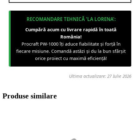
RECOMANDARE TEHNICĂ 'LA LORENA':
Cumpără acum cu livrare rapidă în toată
România!
Procraft PW-1000 îți aduce fiabilitate și forță în
fiecare misiune. Comandă astăzi și du la bun sfârșit
orice proiect cu maximă eficiență!
Ultima actualizare: 27 Iulie 2026
Produse similare