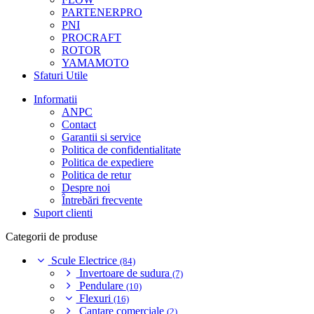
PARTENERPRO
PNI
PROCRAFT
ROTOR
YAMAMOTO
Sfaturi Utile
Informatii
ANPC
Contact
Garantii si service
Politica de confidentialitate
Politica de expediere
Politica de retur
Despre noi
Întrebări frecvente
Suport clienti
Categorii de produse
Scule Electrice
(84)
Invertoare de sudura
(7)
Pendulare
(10)
Flexuri
(16)
Cantare comerciale
(2)