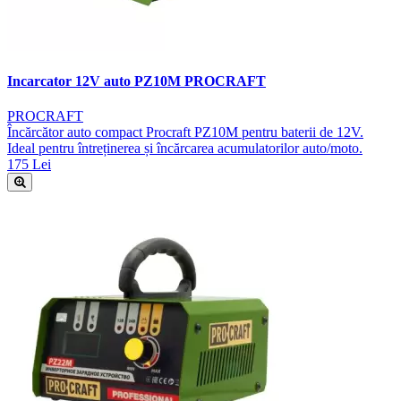
Incarcator 12V auto PZ10M PROCRAFT
PROCRAFT
Încărcător auto compact Procraft PZ10M pentru baterii de 12V.
Ideal pentru întreținerea și încărcarea acumulatorilor auto/moto.
175 Lei