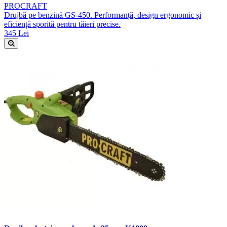
PROCRAFT
Drujbă pe benzină GS-450. Performanță, design ergonomic și
eficiență sporită pentru tăieri precise.
345 Lei