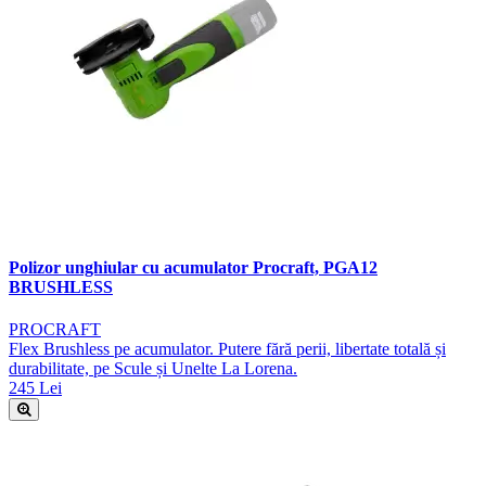
Polizor unghiular cu acumulator Procraft, PGA12
BRUSHLESS
PROCRAFT
Flex Brushless pe acumulator. Putere fără perii, libertate totală și
durabilitate, pe Scule și Unelte La Lorena.
245 Lei