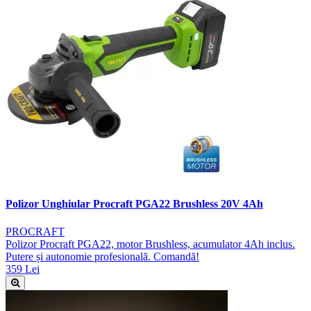
Polizor Unghiular Procraft PGA22 Brushless 20V 4Ah
PROCRAFT
Polizor Procraft PGA22, motor Brushless, acumulator 4Ah inclus.
Putere și autonomie profesională. Comandă!
359 Lei