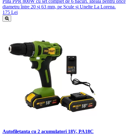
Plită PPR 800W cu set complet de 6 bacuri. Ideală pentru orice
diametru între 20 și 63 mm, pe Scule și Unelte La Lorena.
175 Lei
Autofiletanta cu 2 acumulatori 18V, PA18C