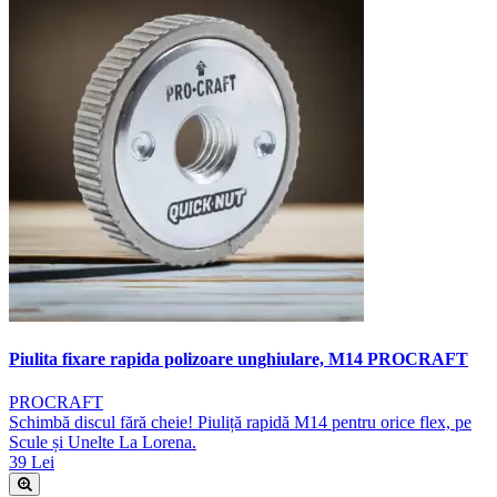
Piulita fixare rapida polizoare unghiulare, M14 PROCRAFT
PROCRAFT
Schimbă discul fără cheie! Piuliță rapidă M14 pentru orice flex, pe
Scule și Unelte La Lorena.
39 Lei