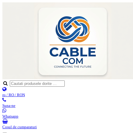
ro / RO / RON
Suna-ne
Whatsapp
Cosul de cumparaturi