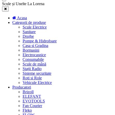
Scule și Unelte La Lorena
Acasa
Categorii de produse
Scule Electrice
Sanitare
Drujbe
Pompe & Hidrofoare
Casa si Gradina
Bormasini
Electrocasnice
Consumabile
Scule de mână
Stații Radio
Sisteme securitate
Roti si Role
Vehicule Electrice
Producatori
Brizoll
ELEFANT
EVOTOOLS
Fan Courier
Fleko
FLOW