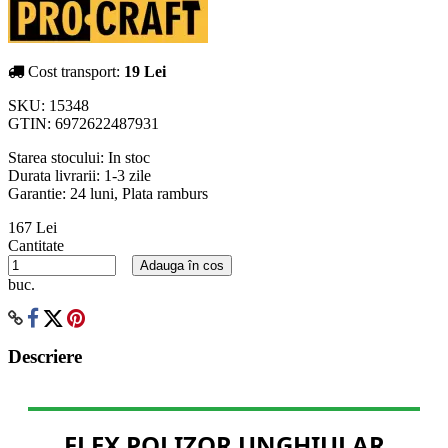
Cost transport:
19 Lei
SKU:
15348
GTIN:
6972622487931
Starea stocului:
In stoc
Durata livrarii:
1-3 zile
Garantie: 24 luni, Plata ramburs
167 Lei
Cantitate
Adauga în cos
buc.
Descriere
FLEX POLIZOR UNGHIULAR