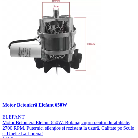
Motor Betonieră Elefant 650W
ELEFANT
Motor Betonieră Elefant 650W: Bobinaj cupru pentru durabilitate,
2700 RPM. Puternic, silențios și rezistent la uzură. Calitate pe Scule
și Unelte La Lorena!