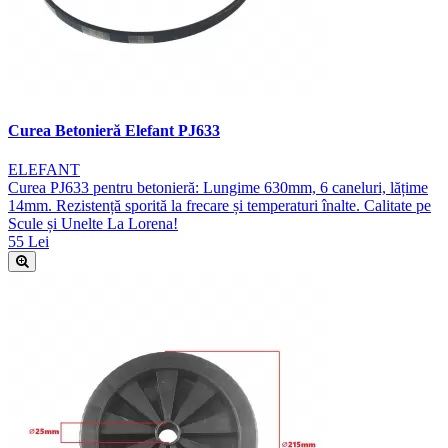
Curea Betonieră Elefant PJ633
ELEFANT
Curea PJ633 pentru betonieră: Lungime 630mm, 6 caneluri, lățime
14mm. Rezistență sporită la frecare și temperaturi înalte. Calitate pe
Scule și Unelte La Lorena!
55 Lei