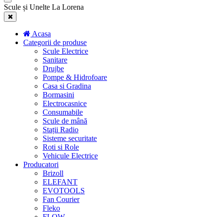
Scule și Unelte La Lorena
Acasa
Categorii de produse
Scule Electrice
Sanitare
Drujbe
Pompe & Hidrofoare
Casa si Gradina
Bormasini
Electrocasnice
Consumabile
Scule de mână
Stații Radio
Sisteme securitate
Roti si Role
Vehicule Electrice
Producatori
Brizoll
ELEFANT
EVOTOOLS
Fan Courier
Fleko
FLOW