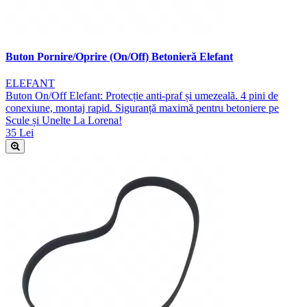
Buton Pornire/Oprire (On/Off) Betonieră Elefant
ELEFANT
Buton On/Off Elefant: Protecție anti-praf și umezeală. 4 pini de
conexiune, montaj rapid. Siguranță maximă pentru betoniere pe
Scule și Unelte La Lorena!
35 Lei