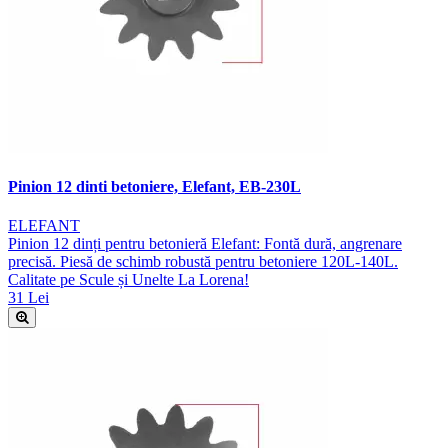
Pinion 12 dinti betoniere, Elefant, EB-230L
ELEFANT
Pinion 12 dinți pentru betonieră Elefant: Fontă dură, angrenare
precisă. Piesă de schimb robustă pentru betoniere 120L-140L.
Calitate pe Scule și Unelte La Lorena!
31 Lei