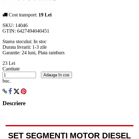
Cost transport:
19 Lei
SKU:
14046
GTIN:
6427494040451
Starea stocului:
In stoc
Durata livrarii:
1-3 zile
Garantie: 24 luni, Plata ramburs
23 Lei
Cantitate
Adauga în cos
buc.
Descriere
SET SEGMENȚI MOTOR DIESEL