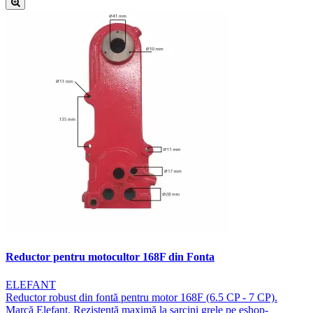
Reductor pentru motocultor 168F din Fonta
ELEFANT
Reductor robust din fontă pentru motor 168F (6.5 CP - 7 CP).
Marcă Elefant. Rezistență maximă la sarcini grele pe eshop-