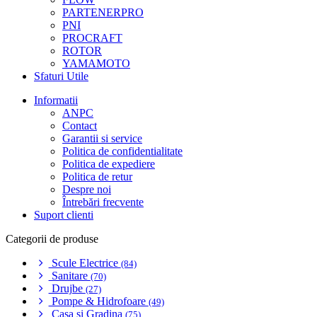
PARTENERPRO
PNI
PROCRAFT
ROTOR
YAMAMOTO
Sfaturi Utile
Informatii
ANPC
Contact
Garantii si service
Politica de confidentialitate
Politica de expediere
Politica de retur
Despre noi
Întrebări frecvente
Suport clienti
Categorii de produse
Scule Electrice
(84)
Sanitare
(70)
Drujbe
(27)
Pompe & Hidrofoare
(49)
Casa si Gradina
(75)