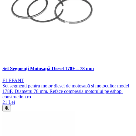
Set Segmenți Motosapă Diesel 178F – 78 mm
ELEFANT
Set segmenți pentru motor diesel de motosapă și motocultor model
178F. Diametru 78 mm. Reface compresia motorului pe eshop-
construction.ro
21 Lei