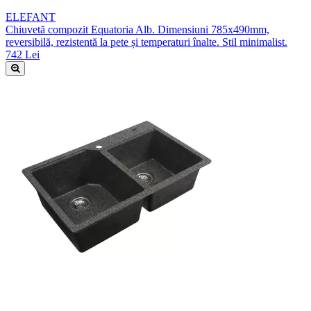
ELEFANT
Chiuvetă compozit Equatoria Alb. Dimensiuni 785x490mm,
reversibilă, rezistentă la pete și temperaturi înalte. Stil minimalist.
742 Lei