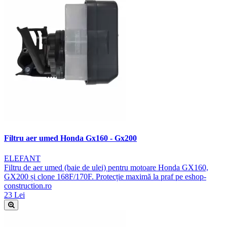
Filtru aer umed Honda Gx160 - Gx200
ELEFANT
Filtru de aer umed (baie de ulei) pentru motoare Honda GX160,
GX200 și clone 168F/170F. Protecție maximă la praf pe eshop-
construction.ro
23 Lei