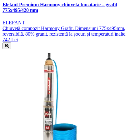
Elefant Premium Harmony chiuveta bucatarie – grafit
775x495/420 mm
ELEFANT
Chiuvetă compozit Harmony Grafit. Dimensiuni 775x495mm,
reversibilă, 80% granit, rezistentă la șocuri și temperaturi înalte.
742 Lei