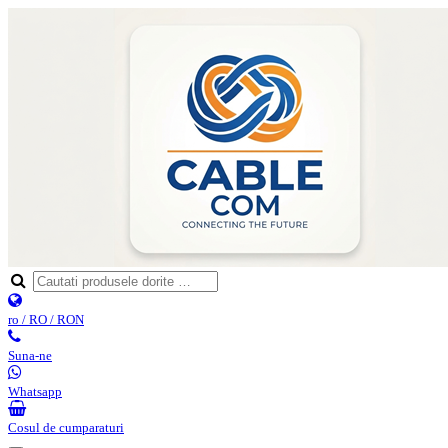
ro / RO / RON
Suna-ne
Whatsapp
Cosul de cumparaturi