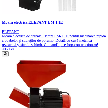
Moara electrica ELEFANT EM-1.1E
ELEFANT
Moară electrică de cereale Elefant EM-1.1E pentru măcinarea rapidă
a boabelor și știuleților de porumb. Dotată cu cuvă metalică
rezistentă și site de schimb. Comandă pe eshop-construction.ro!
405 Lei