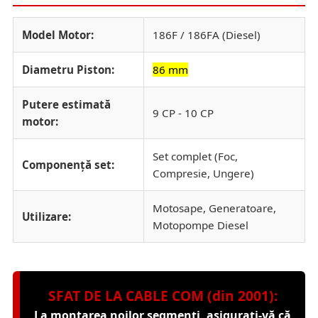
Model Motor:
186F / 186FA (Diesel)
Diametru Piston:
86 mm
Putere estimată
9 CP - 10 CP
motor:
Set complet (Foc,
Componență set:
Compresie, Ungere)
Motosape, Generatoare,
Utilizare:
Motopompe Diesel
SFAT DE LA CABLE COM (din 2001):
La montarea noilor segmenți, asigurați-vă că