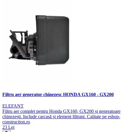
Filtru aer generator chinezesc HONDA GX160 - GX200
ELEFANT
Filtru aer complet pentru Honda GX160, GX200 și generatoare
chinezești. Include carcasă și element filtrant. Calitate pe eshop-
construction.ro
23 Lei