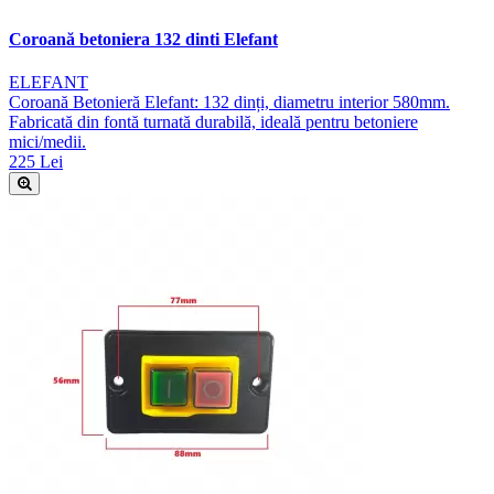
Coroană betoniera 132 dinti Elefant
ELEFANT
Coroană Betonieră Elefant: 132 dinți, diametru interior 580mm.
Fabricată din fontă turnată durabilă, ideală pentru betoniere
mici/medii.
225 Lei