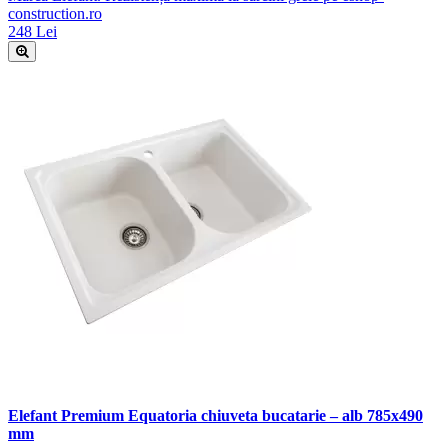
construction.ro
248 Lei
Elefant Premium Equatoria chiuveta bucatarie – alb 785x490
mm