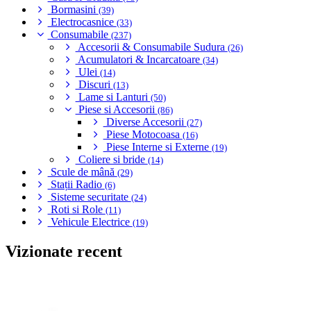
Bormasini
(39)
Electrocasnice
(33)
Consumabile
(237)
Accesorii & Consumabile Sudura
(26)
Acumulatori & Incarcatoare
(34)
Ulei
(14)
Discuri
(13)
Lame si Lanturi
(50)
Piese si Accesorii
(86)
Diverse Accesorii
(27)
Piese Motocoasa
(16)
Piese Interne si Externe
(19)
Coliere si bride
(14)
Scule de mână
(29)
Stații Radio
(6)
Sisteme securitate
(24)
Roti si Role
(11)
Vehicule Electrice
(19)
Vizionate recent