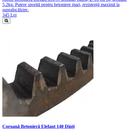
5.2kg. Putere sporită pentru betoniere mari, rezistență maximă la
supraîncălzire.
345 Lei
Coroană Betonieră Elefant 140 Dinți