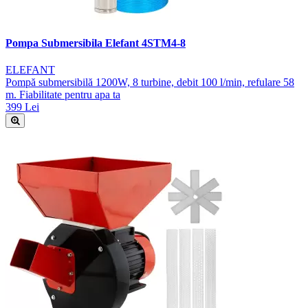
Pompa Submersibila Elefant 4STM4-8
ELEFANT
Pompă submersibilă 1200W, 8 turbine, debit 100 l/min, refulare 58
m. Fiabilitate pentru apa ta
399 Lei