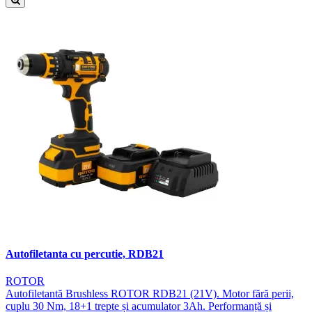
Autofiletanta cu percutie, RDB21
ROTOR
Autofiletantă Brushless ROTOR RDB21 (21V). Motor fără perii,
cuplu 30 Nm, 18+1 trepte și acumulator 3Ah. Performanță și