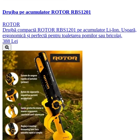
Drujba pe acumulator ROTOR RBS1201
ROTOR
Drujbă compactă ROTOR RBS1201 pe acumulator Li-Ion. Ușoară,
ergonomică și perfectă pentru toaletarea pomilor sau bricolaj.
388 Lei