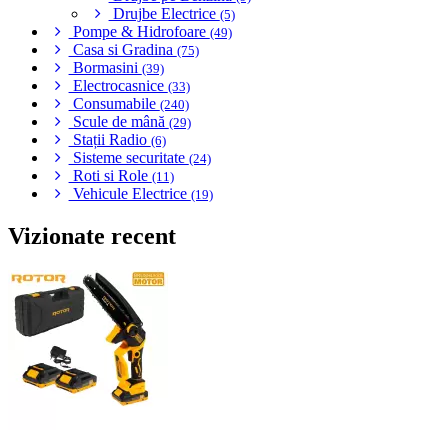
Drujbe Electrice
(5)
Pompe & Hidrofoare
(49)
Casa si Gradina
(75)
Bormasini
(39)
Electrocasnice
(33)
Consumabile
(240)
Scule de mână
(29)
Stații Radio
(6)
Sisteme securitate
(24)
Roti si Role
(11)
Vehicule Electrice
(19)
Vizionate recent