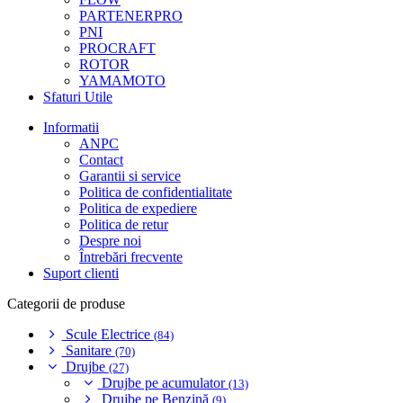
PARTENERPRO
PNI
PROCRAFT
ROTOR
YAMAMOTO
Sfaturi Utile
Informatii
ANPC
Contact
Garantii si service
Politica de confidentialitate
Politica de expediere
Politica de retur
Despre noi
Întrebări frecvente
Suport clienti
Categorii de produse
Scule Electrice
(84)
Sanitare
(70)
Drujbe
(27)
Drujbe pe acumulator
(13)
Drujbe pe Benzină
(9)