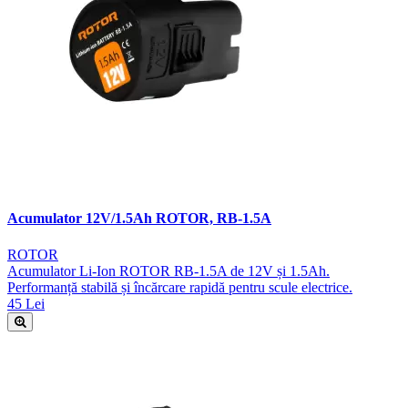
Acumulator 12V/1.5Ah ROTOR, RB-1.5A
ROTOR
Acumulator Li-Ion ROTOR RB-1.5A de 12V și 1.5Ah.
Performanță stabilă și încărcare rapidă pentru scule electrice.
45 Lei