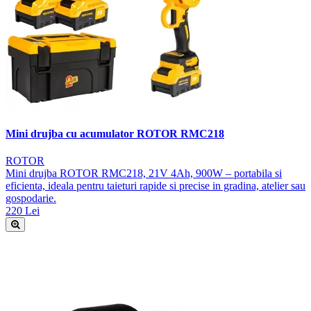
Mini drujba cu acumulator ROTOR RMC218
ROTOR
Mini drujba ROTOR RMC218, 21V 4Ah, 900W – portabila si
eficienta, ideala pentru taieturi rapide si precise in gradina, atelier sau
gospodarie.
220 Lei