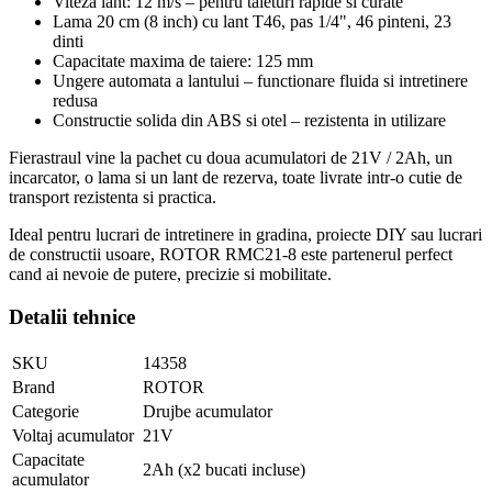
Viteza lant: 12 m/s – pentru taieturi rapide si curate
Lama 20 cm (8 inch) cu lant T46, pas 1/4", 46 pinteni, 23
dinti
Capacitate maxima de taiere: 125 mm
Ungere automata a lantului – functionare fluida si intretinere
redusa
Constructie solida din ABS si otel – rezistenta in utilizare
Fierastraul vine la pachet cu doua acumulatori de 21V / 2Ah, un
incarcator, o lama si un lant de rezerva, toate livrate intr-o cutie de
transport rezistenta si practica.
Ideal pentru lucrari de intretinere in gradina, proiecte DIY sau lucrari
de constructii usoare, ROTOR RMC21-8 este partenerul perfect
cand ai nevoie de putere, precizie si mobilitate.
Detalii tehnice
SKU
14358
Brand
ROTOR
Categorie
Drujbe acumulator
Voltaj acumulator
21V
Capacitate
2Ah (x2 bucati incluse)
acumulator