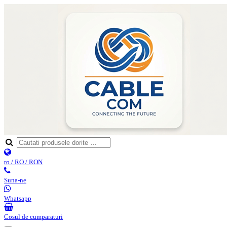
ro / RO / RON
Suna-ne
Whatsapp
Cosul de cumparaturi