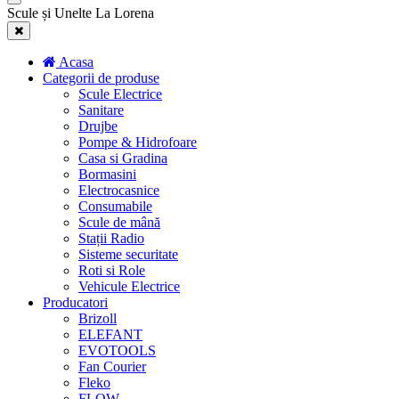
Scule și Unelte La Lorena
Acasa
Categorii de produse
Scule Electrice
Sanitare
Drujbe
Pompe & Hidrofoare
Casa si Gradina
Bormasini
Electrocasnice
Consumabile
Scule de mână
Stații Radio
Sisteme securitate
Roti si Role
Vehicule Electrice
Producatori
Brizoll
ELEFANT
EVOTOOLS
Fan Courier
Fleko
FLOW