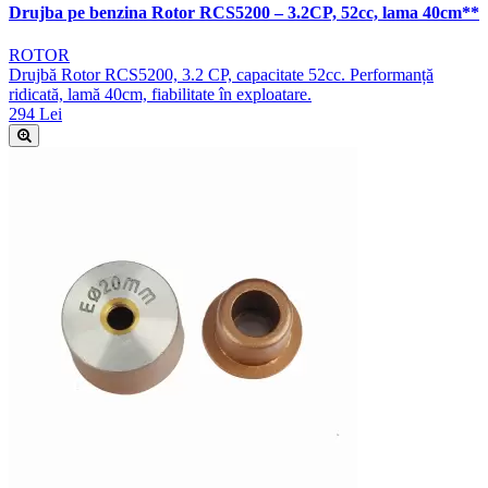
Drujba pe benzina Rotor RCS5200 – 3.2CP, 52cc, lama 40cm**
ROTOR
Drujbă Rotor RCS5200, 3.2 CP, capacitate 52cc. Performanță
ridicată, lamă 40cm, fiabilitate în exploatare.
294 Lei