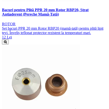
Bacuri pentru Plită PPR 20 mm Rotor RBP20, Strat
Antiaderent (Pereche Mamă-Tată)
ROTOR
Set bacuri PPR 20 mm Rotor RBP20 (mamă-tată) pentru plită lipit
țevi. Înveliș teflonat protector rezistent la temperaturi mari.
12 Lei