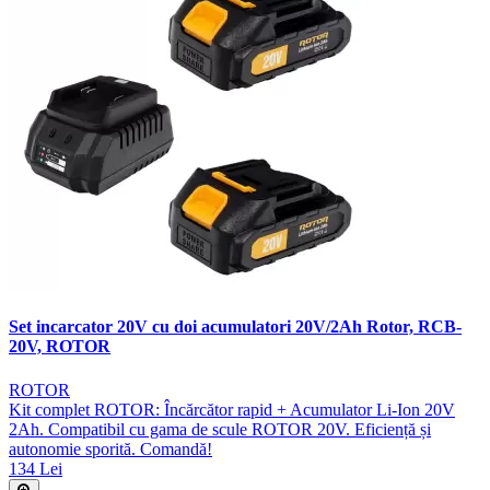
Set incarcator 20V cu doi acumulatori 20V/2Ah Rotor, RCB-
20V, ROTOR
ROTOR
Kit complet ROTOR: Încărcător rapid + Acumulator Li-Ion 20V
2Ah. Compatibil cu gama de scule ROTOR 20V. Eficiență și
autonomie sporită. Comandă!
134 Lei