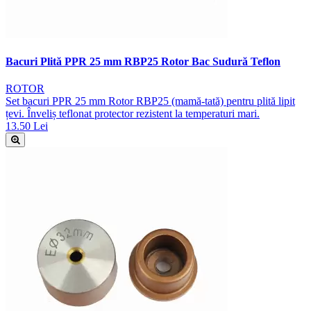
Bacuri Plită PPR 25 mm RBP25 Rotor Bac Sudură Teflon
ROTOR
Set bacuri PPR 25 mm Rotor RBP25 (mamă-tată) pentru plită lipit
țevi. Înveliș teflonat protector rezistent la temperaturi mari.
13.50 Lei