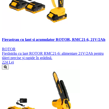
Fierastrau cu lant si acumulator ROTOR, RMC21-6, 21V/2Ah
ROTOR
Fierăstrău cu lanț ROTOR RMC21-6: alimentare 21V/2Ah pentru
tăieri precise și rapide în grădină.
224 Lei