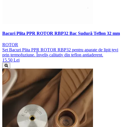
Bacuri Plita PPR ROTOR RBP32 Bac Sudură Teflon 32 mm
ROTOR
Set Bacuri Plita PPR ROTOR RBP32 pentru aparate de lipit țevi
prin termofuziune. Înveliș calitativ din teflon antiaderent.
15.50 Lei