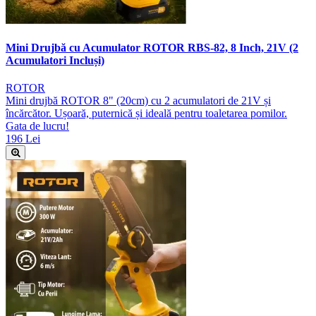
Mini Drujbă cu Acumulator ROTOR RBS-82, 8 Inch, 21V (2
Acumulatori Incluși)
ROTOR
Mini drujbă ROTOR 8" (20cm) cu 2 acumulatori de 21V și
încărcător. Ușoară, puternică și ideală pentru toaletarea pomilor.
Gata de lucru!
196 Lei