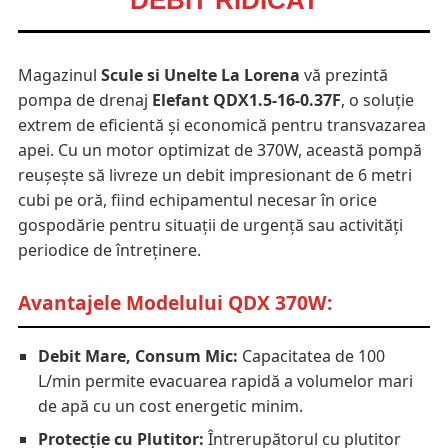
DEBIT RIDICAT
Magazinul
Scule si Unelte La Lorena
vă prezintă
pompa de drenaj
Elefant QDX1.5-16-0.37F
, o soluție
extrem de eficientă și economică pentru transvazarea
apei. Cu un motor optimizat de 370W, această pompă
reușește să livreze un debit impresionant de 6 metri
cubi pe oră, fiind echipamentul necesar în orice
gospodărie pentru situații de urgență sau activități
periodice de întreținere.
Avantajele Modelului QDX 370W:
Debit Mare, Consum Mic:
Capacitatea de 100
L/min permite evacuarea rapidă a volumelor mari
de apă cu un cost energetic minim.
Protecție cu Plutitor:
Întrerupătorul cu plutitor