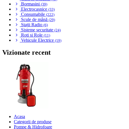
Bormasini
(39)
Electrocasnice
(33)
Consumabile
(222)
Scule de mână
(29)
Stații Radio
(6)
Sisteme securitate
(24)
Roti si Role
(11)
Vehicule Electrice
(19)
Vizionate recent
Acasa
Categorii de produse
Pompe & Hidrofoare