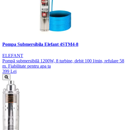
Pompa Submersibila Elefant 4STM4-8
ELEFANT
Pompă submersibilă 1200W, 8 turbine, debit 100 l/min, refulare 58
m. Fiabilitate pentru apa ta
399 Lei