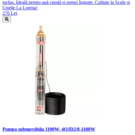
inclus. Ideală pentru apă curată și puțuri înguste. Calitate la Scule si
Unelte La Lorena!
276 Lei
Pompa submersibila 1100W, 4QJD2/8-1100W