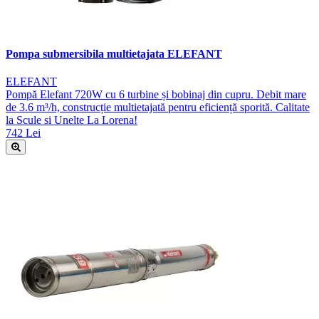
Pompa submersibila multietajata ELEFANT
ELEFANT
Pompă Elefant 720W cu 6 turbine și bobinaj din cupru. Debit mare
de 3.6 m³/h, construcție multietajată pentru eficiență sporită. Calitate
la Scule si Unelte La Lorena!
742 Lei