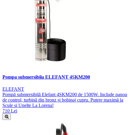
Pompa submersibila ELEFANT 4SKM200
ELEFANT
Pompă submersibilă Elefant 4SKM200 de 1500W. Include panou
de control, turbină din bronz și bobinaj cupru. Putere maximă la
Scule si Unelte La Lorena!
710 Lei