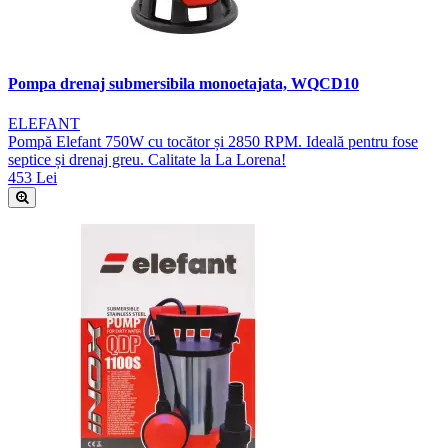
Pompa drenaj submersibila monoetajata, WQCD10
ELEFANT
Pompă Elefant 750W cu tocător și 2850 RPM. Ideală pentru fose
septice și drenaj greu. Calitate la La Lorena!
453 Lei