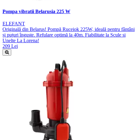
Pompa vibratii Belarusia 225 W
ELEFANT
Originală din Belarus! Pompă Ruceiok 225W, ideală pentru fântâni
și puțuri înguste. Refulare optimă la 40m. Fiabilitate la Scule si
Unelte La Lorena!
209 Lei