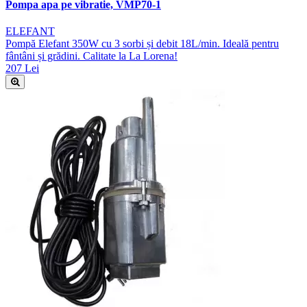
Pompa apa pe vibratie, VMP70-1
ELEFANT
Pompă Elefant 350W cu 3 sorbi și debit 18L/min. Ideală pentru
fântâni și grădini. Calitate la La Lorena!
207 Lei