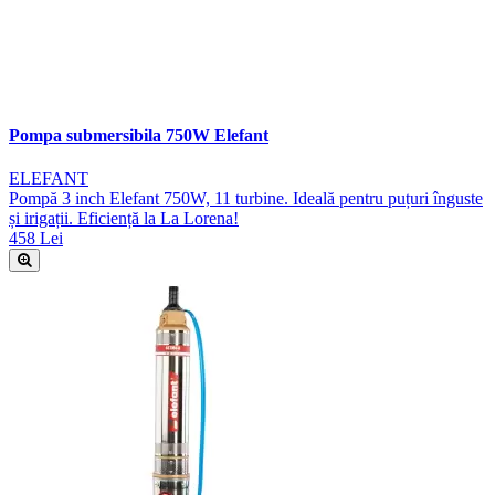
Pompa submersibila 750W Elefant
ELEFANT
Pompă 3 inch Elefant 750W, 11 turbine. Ideală pentru puțuri înguste
și irigații. Eficiență la La Lorena!
458 Lei