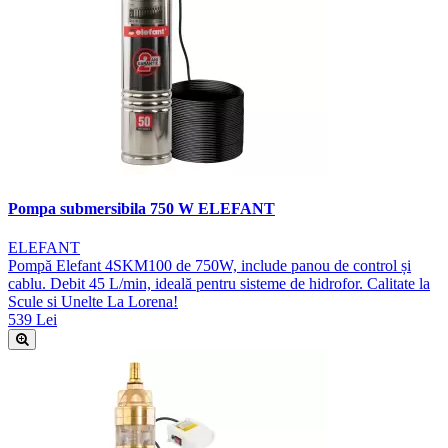
Pompa submersibila 750 W ELEFANT
ELEFANT
Pompă Elefant 4SKM100 de 750W, include panou de control și
cablu. Debit 45 L/min, ideală pentru sisteme de hidrofor. Calitate la
Scule si Unelte La Lorena!
539 Lei