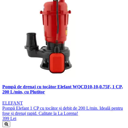
Pompă de drenaj cu tocător Elefant WQCD10-10-0.75F, 1 CP,
200 L/min, cu Plutitor
ELEFANT
Pompă Elefant 1 CP cu tocător și debit de 200 L/min. Ideală pentru
fose și drenaj rapid. Calitate la La Lorena!
399 Lei