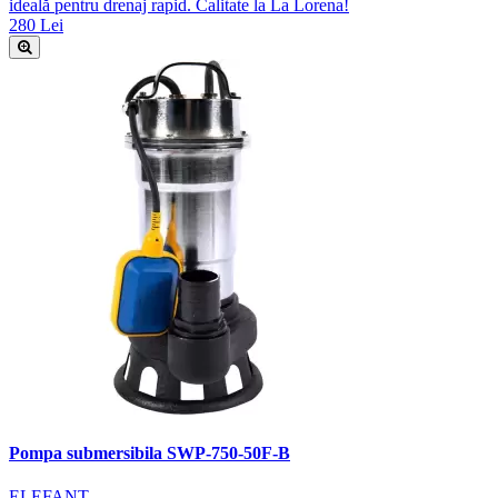
ideală pentru drenaj rapid. Calitate la La Lorena!
280 Lei
Pompa submersibila SWP-750-50F-B
ELEFANT