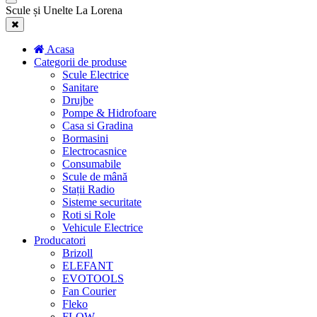
Scule și Unelte La Lorena
Acasa
Categorii de produse
Scule Electrice
Sanitare
Drujbe
Pompe & Hidrofoare
Casa si Gradina
Bormasini
Electrocasnice
Consumabile
Scule de mână
Stații Radio
Sisteme securitate
Roti si Role
Vehicule Electrice
Producatori
Brizoll
ELEFANT
EVOTOOLS
Fan Courier
Fleko
FLOW