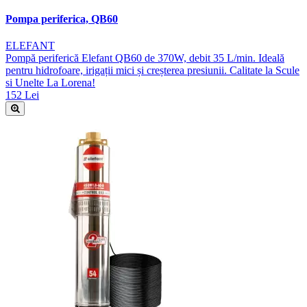
Pompa periferica, QB60
ELEFANT
Pompă periferică Elefant QB60 de 370W, debit 35 L/min. Ideală
pentru hidrofoare, irigații mici și creșterea presiunii. Calitate la Scule
si Unelte La Lorena!
152 Lei