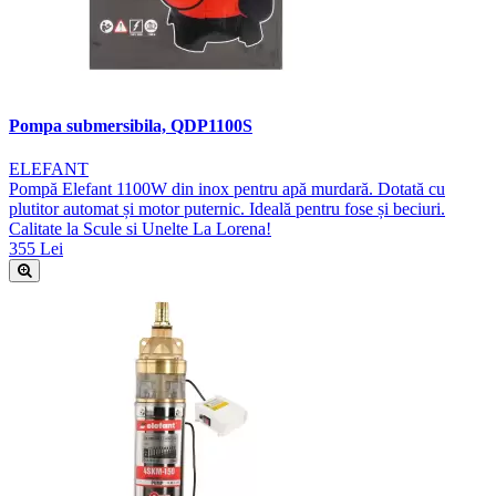
Pompa submersibila, QDP1100S
ELEFANT
Pompă Elefant 1100W din inox pentru apă murdară. Dotată cu
plutitor automat și motor puternic. Ideală pentru fose și beciuri.
Calitate la Scule si Unelte La Lorena!
355 Lei