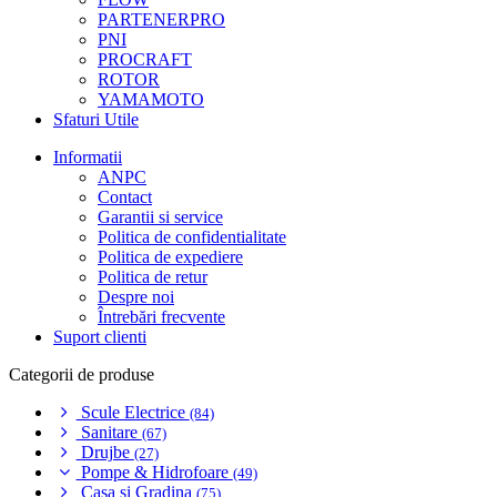
PARTENERPRO
PNI
PROCRAFT
ROTOR
YAMAMOTO
Sfaturi Utile
Informatii
ANPC
Contact
Garantii si service
Politica de confidentialitate
Politica de expediere
Politica de retur
Despre noi
Întrebări frecvente
Suport clienti
Categorii de produse
Scule Electrice
(84)
Sanitare
(67)
Drujbe
(27)
Pompe & Hidrofoare
(49)
Casa si Gradina
(75)