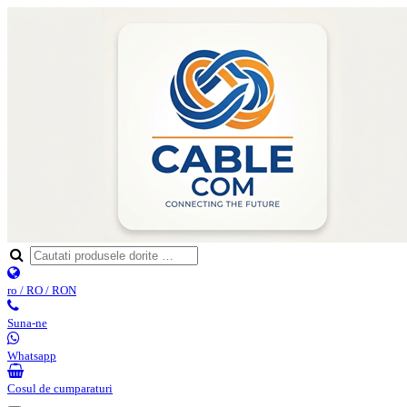
ro / RO / RON
Suna-ne
Whatsapp
Cosul de cumparaturi