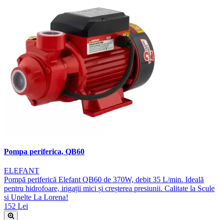
Pompa periferica, QB60
ELEFANT
Pompă periferică Elefant QB60 de 370W, debit 35 L/min. Ideală
pentru hidrofoare, irigații mici și creșterea presiunii. Calitate la Scule
si Unelte La Lorena!
152 Lei