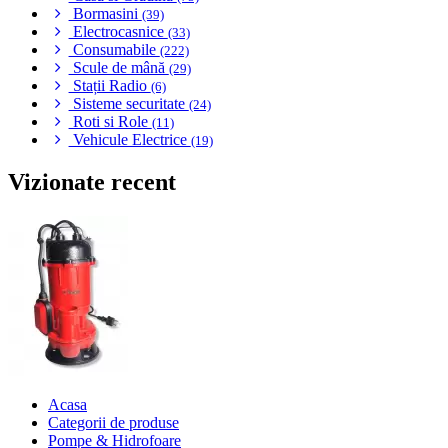
Bormasini
(39)
Electrocasnice
(33)
Consumabile
(222)
Scule de mână
(29)
Stații Radio
(6)
Sisteme securitate
(24)
Roti si Role
(11)
Vehicule Electrice
(19)
Vizionate recent
Acasa
Categorii de produse
Pompe & Hidrofoare