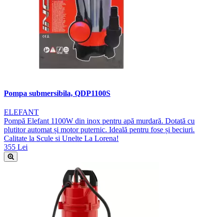
Pompa submersibila, QDP1100S
ELEFANT
Pompă Elefant 1100W din inox pentru apă murdară. Dotată cu
plutitor automat și motor puternic. Ideală pentru fose și beciuri.
Calitate la Scule si Unelte La Lorena!
355 Lei