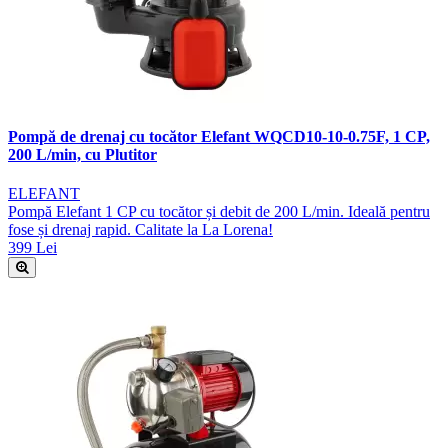
Pompă de drenaj cu tocător Elefant WQCD10-10-0.75F, 1 CP,
200 L/min, cu Plutitor
ELEFANT
Pompă Elefant 1 CP cu tocător și debit de 200 L/min. Ideală pentru
fose și drenaj rapid. Calitate la La Lorena!
399 Lei