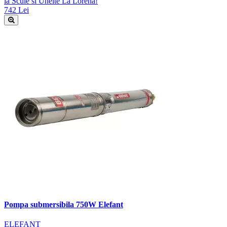
la Scule si Unelte La Lorena!
742 Lei
Pompa submersibila 750W Elefant
ELEFANT