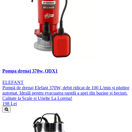
Pompa drenaj 370w, QDX1
ELEFANT
Pompă de drenaj Elefant 370W, debit ridicat de 100 L/min și plutitor
automat. Ideală pentru evacuarea rapidă a apei din bazine și beciuri.
Calitate la Scule si Unelte La Lorena!
198 Lei