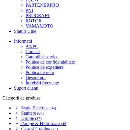
PARTENERPRO
PNI
PROCRAFT
ROTOR
YAMAMOTO
Sfaturi Utile
Informatii
ANPC
Contact
Garantii si service
Politica de confidentialitate
Politica de expediere
Politica de retur
Despre noi
Întrebări frecvente
Suport clienti
Categorii de produse
Scule Electrice
(84)
Sanitare
(67)
Drujbe
(27)
Pompe & Hidrofoare
(49)
Casa si Gradina
(75)