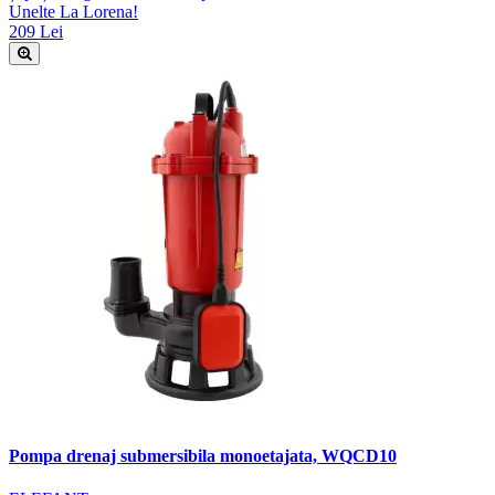
Unelte La Lorena!
209 Lei
Pompa drenaj submersibila monoetajata, WQCD10