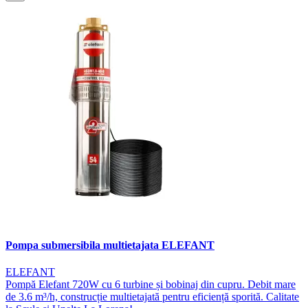
Pompa submersibila multietajata ELEFANT
ELEFANT
Pompă Elefant 720W cu 6 turbine și bobinaj din cupru. Debit mare
de 3.6 m³/h, construcție multietajată pentru eficiență sporită. Calitate