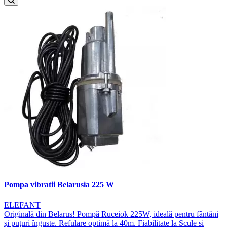
Pompa vibratii Belarusia 225 W
ELEFANT
Originală din Belarus! Pompă Ruceiok 225W, ideală pentru fântâni
și puțuri înguste. Refulare optimă la 40m. Fiabilitate la Scule si