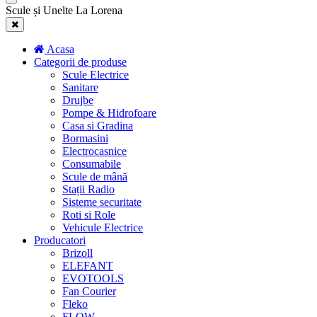
Scule și Unelte La Lorena
Acasa
Categorii de produse
Scule Electrice
Sanitare
Drujbe
Pompe & Hidrofoare
Casa si Gradina
Bormasini
Electrocasnice
Consumabile
Scule de mână
Stații Radio
Sisteme securitate
Roti si Role
Vehicule Electrice
Producatori
Brizoll
ELEFANT
EVOTOOLS
Fan Courier
Fleko
FLOW