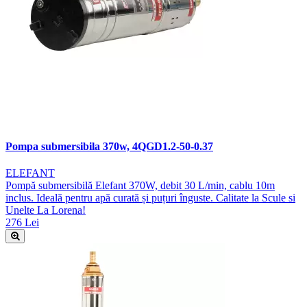
Pompa submersibila 370w, 4QGD1.2-50-0.37
ELEFANT
Pompă submersibilă Elefant 370W, debit 30 L/min, cablu 10m
inclus. Ideală pentru apă curată și puțuri înguste. Calitate la Scule si
Unelte La Lorena!
276 Lei