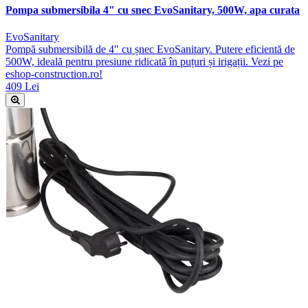
Pompa submersibila 4" cu snec EvoSanitary, 500W, apa curata
EvoSanitary
Pompă submersibilă de 4" cu șnec EvoSanitary. Putere eficientă de
500W, ideală pentru presiune ridicată în puțuri și irigații. Vezi pe
eshop-construction.ro!
409 Lei