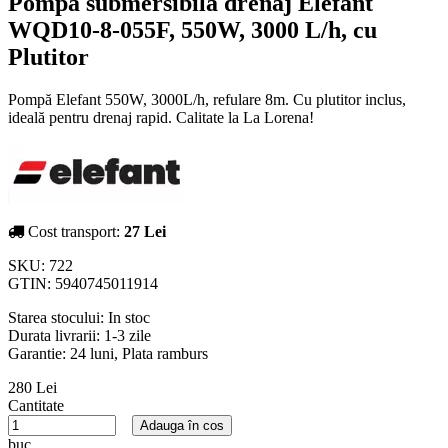
Pompă submersibilă drenaj Elefant
WQD10-8-055F, 550W, 3000 L/h, cu
Plutitor
Pompă Elefant 550W, 3000L/h, refulare 8m. Cu plutitor inclus,
ideală pentru drenaj rapid. Calitate la La Lorena!
Cost transport:
27 Lei
SKU:
722
GTIN:
5940745011914
Starea stocului:
In stoc
Durata livrarii:
1-3 zile
Garantie: 24 luni, Plata ramburs
280 Lei
Cantitate
Adauga în cos
buc.