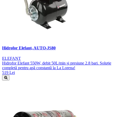
Hidrofor Elefant, AUTO-JS80
ELEFANT
Hidrofor Elefant 550W, debit 50L/min și presiune 2.8 bari. Soluție
completă pentru apă constantă la La Lorena!
519 Lei