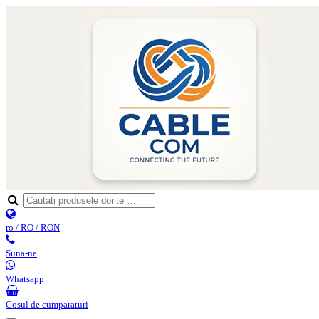
ro / RO / RON
Suna-ne
Whatsapp
Cosul de cumparaturi