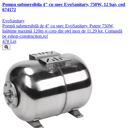
Pompa submersibila 4" cu snec EvoSanitary, 750W, 12 bar, cod
674172
EvoSanitary
Pompă submersibilă de 4" cu șnec EvoSanitary. Putere 750W,
înălțime maximă 120m și corp din oțel inox de 11.29 kg. Comandă
pe eshop-construction.ro!
478 Lei