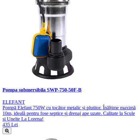
Pompa submersibila SWP-750-50F-B
ELEFANT
Pompă Elefant 750W cu tocător metalic și plutitor. Înălțime maximă
10m, ideală pentru fose septice și drenaj ape uzate. Calitate la Scule
si Unelte La Lorena!
435 Lei