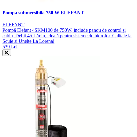
Pompa submersibila 750 W ELEFANT
ELEFANT
Pompă Elefant 4SKM100 de 750W, include panou de control și
cablu. Debit 45 L/min, ideală pentru sisteme de hidrofor. Calitate la
Scule si Unelte La Lorena!
539 Lei