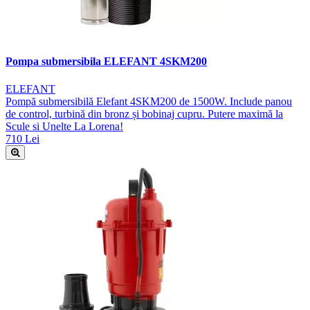
Pompa submersibila ELEFANT 4SKM200
ELEFANT
Pompă submersibilă Elefant 4SKM200 de 1500W. Include panou
de control, turbină din bronz și bobinaj cupru. Putere maximă la
Scule si Unelte La Lorena!
710 Lei