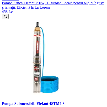
Pompă 3 inch Elefant 750W, 11 turbine. Ideală pentru puțuri înguste
și irigații. Eficiență la La Lorena!
458 Lei
Pompa Submersibila Elefant 4STM4-8