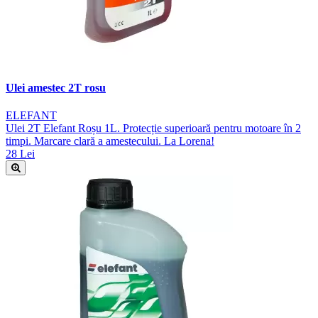
Ulei amestec 2T rosu
ELEFANT
Ulei 2T Elefant Roșu 1L. Protecție superioară pentru motoare în 2
timpi. Marcare clară a amestecului. La Lorena!
28 Lei