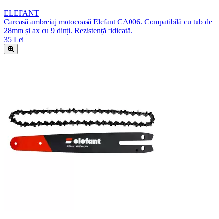
ELEFANT
Carcasă ambreiaj motocoasă Elefant CA006. Compatibilă cu tub de
28mm și ax cu 9 dinți. Rezistență ridicată.
35 Lei