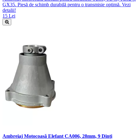
GX35. Piesă de schimb durabilă pentru o transmisie optimă. Vezi
detalii!
15 Lei
Ambreiaj Motocoasă Elefant CA006, 28mm, 9 Dinți