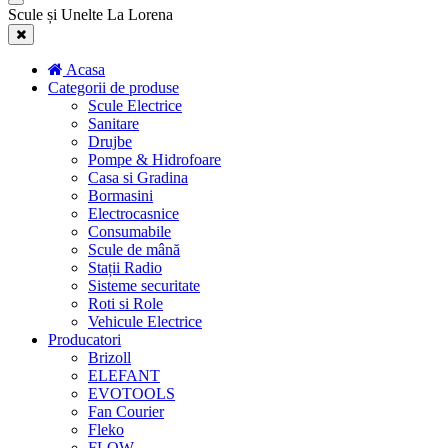
Scule și Unelte La Lorena
Acasa
Categorii de produse
Scule Electrice
Sanitare
Drujbe
Pompe & Hidrofoare
Casa si Gradina
Bormasini
Electrocasnice
Consumabile
Scule de mână
Stații Radio
Sisteme securitate
Roti si Role
Vehicule Electrice
Producatori
Brizoll
ELEFANT
EVOTOOLS
Fan Courier
Fleko
FLOW