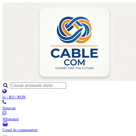
ro / RO / RON
Suna-ne
Whatsapp
Cosul de cumparaturi