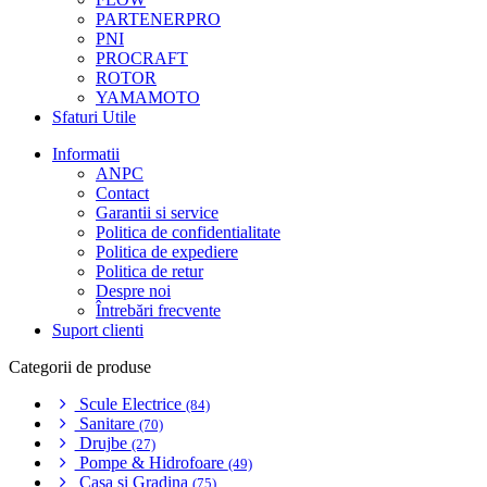
PARTENERPRO
PNI
PROCRAFT
ROTOR
YAMAMOTO
Sfaturi Utile
Informatii
ANPC
Contact
Garantii si service
Politica de confidentialitate
Politica de expediere
Politica de retur
Despre noi
Întrebări frecvente
Suport clienti
Categorii de produse
Scule Electrice
(84)
Sanitare
(70)
Drujbe
(27)
Pompe & Hidrofoare
(49)
Casa si Gradina
(75)