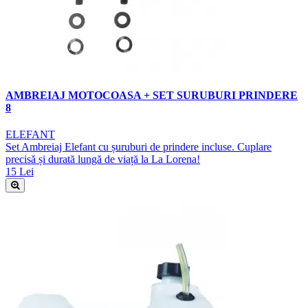
AMBREIAJ MOTOCOASA + SET SURUBURI PRINDERE
8
ELEFANT
Set Ambreiaj Elefant cu șuruburi de prindere incluse. Cuplare
precisă și durată lungă de viață la La Lorena!
15 Lei