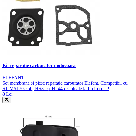
Kit reparatie carburator motocoasa
ELEFANT
Set membrane și piese reparație carburator Elefant. Compatibil cu
ST MS170-250, HS81 și Hu445. Calitate la La Lorena!
8 Lei