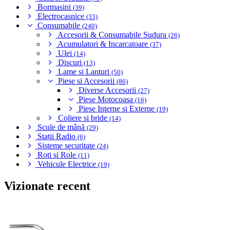
Bormasini
(39)
Electrocasnice
(33)
Consumabile
(240)
Accesorii & Consumabile Sudura
(26)
Acumulatori & Incarcatoare
(37)
Ulei
(14)
Discuri
(13)
Lame si Lanturi
(50)
Piese si Accesorii
(86)
Diverse Accesorii
(27)
Piese Motocoasa
(16)
Piese Interne si Externe
(19)
Coliere si bride
(14)
Scule de mână
(29)
Stații Radio
(6)
Sisteme securitate
(24)
Roti si Role
(11)
Vehicule Electrice
(19)
Vizionate recent