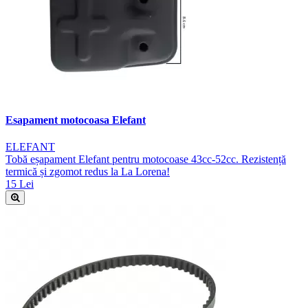
Esapament motocoasa Elefant
ELEFANT
Tobă eșapament Elefant pentru motocoase 43cc-52cc. Rezistență
termică și zgomot redus la La Lorena!
15 Lei