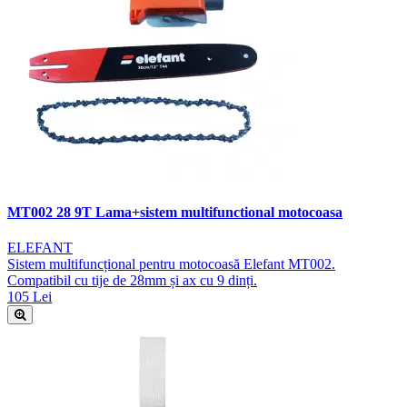
MT002 28 9T Lama+sistem multifunctional motocoasa
ELEFANT
Sistem multifuncțional pentru motocoasă Elefant MT002.
Compatibil cu tije de 28mm și ax cu 9 dinți.
105 Lei