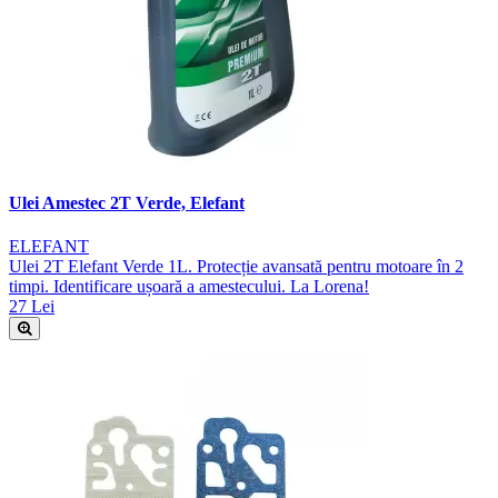
Ulei Amestec 2T Verde, Elefant
ELEFANT
Ulei 2T Elefant Verde 1L. Protecție avansată pentru motoare în 2
timpi. Identificare ușoară a amestecului. La Lorena!
27 Lei