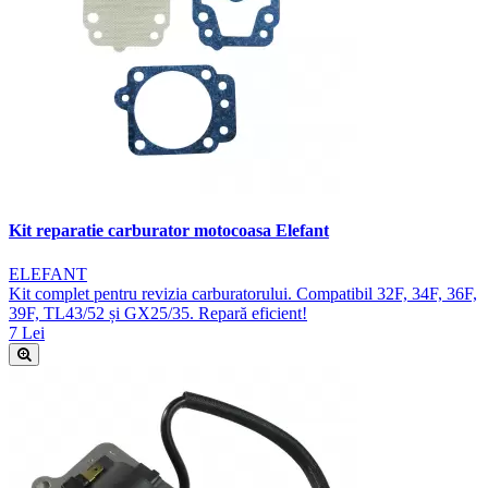
Kit reparatie carburator motocoasa Elefant
ELEFANT
Kit complet pentru revizia carburatorului. Compatibil 32F, 34F, 36F,
39F, TL43/52 și GX25/35. Repară eficient!
7 Lei