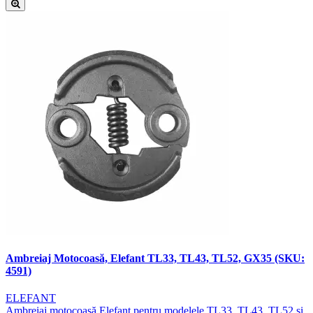
Ambreiaj Motocoasă, Elefant TL33, TL43, TL52, GX35 (SKU:
4591)
ELEFANT
Ambreiaj motocoasă Elefant pentru modelele TL33, TL43, TL52 și