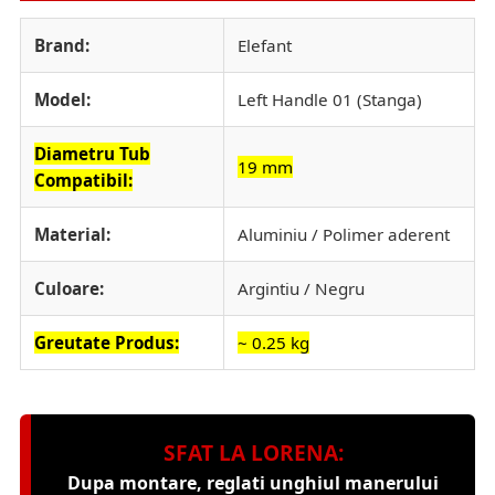
Brand:
Elefant
Model:
Left Handle 01 (Stanga)
Diametru Tub
19 mm
Compatibil:
Material:
Aluminiu / Polimer aderent
Culoare:
Argintiu / Negru
Greutate Produs:
~ 0.25 kg
SFAT LA LORENA:
Dupa montare, reglati unghiul manerului