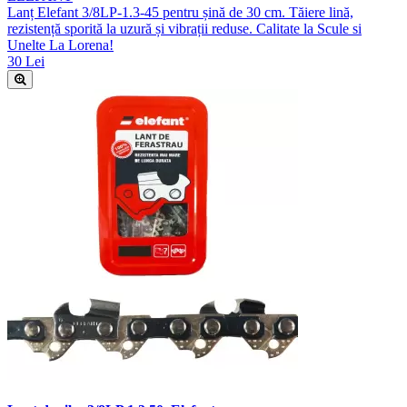
Lanț Elefant 3/8LP-1.3-45 pentru șină de 30 cm. Tăiere lină,
rezistență sporită la uzură și vibrații reduse. Calitate la Scule si
Unelte La Lorena!
30 Lei