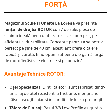
FORȚĂ
Magazinul
Scule si Unelte La Lorena
vă prezintă
lanțul de drujbă ROTOR
cu 57 de zale, piesa de
schimb ideală pentru utilizatorii care pun preț pe
eficiență și durabilitate. Conceput pentru a se potrivi
perfect pe șine de 40 cm, acest lanț oferă o tăiere
rapidă și curată, fiind optimizat pentru o gamă largă
de motofierăstraie electrice și pe benzină.
Avantaje Tehnice ROTOR:
Oțel Specializat:
Dinții tăietori sunt fabricați dintr-
un aliaj de oțel rezistent la fricțiune, menținând
tăișul ascuțit chiar și în condiții de lucru prelungit.
Tăiere de Finisaj:
Pasul 3/8 Low Profile asigură o