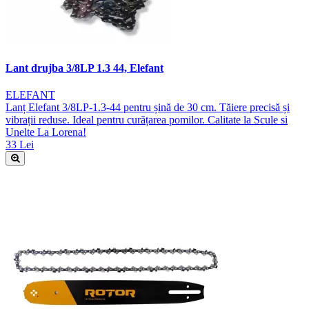
Lant drujba 3/8LP 1.3 44, Elefant
ELEFANT
Lanț Elefant 3/8LP-1.3-44 pentru șină de 30 cm. Tăiere precisă și
vibrații reduse. Ideal pentru curățarea pomilor. Calitate la Scule si
Unelte La Lorena!
33 Lei