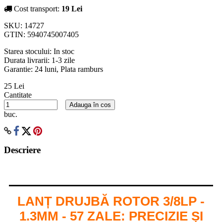
Cost transport:
19 Lei
SKU:
14727
GTIN:
5940745007405
Starea stocului:
In stoc
Durata livrarii:
1-3 zile
Garantie: 24 luni, Plata ramburs
25 Lei
Cantitate
Adauga în cos
buc.
Descriere
LANȚ DRUJBĂ ROTOR 3/8LP -
1.3MM - 57 ZALE: PRECIZIE ȘI