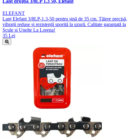
Lant drujba 3/8LP 1.3 50, Elefant
ELEFANT
Lanț Elefant 3/8LP-1.3-50 pentru șină de 35 cm. Tăiere precisă,
vibrații reduse și rezistență sporită la uzură. Calitate garantată la
Scule si Unelte La Lorena!
35 Lei