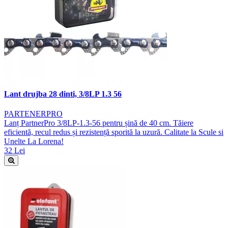
Lant drujba 28 dinti, 3/8LP 1.3 56
PARTENERPRO
Lanț PartnerPro 3/8LP-1.3-56 pentru șină de 40 cm. Tăiere
eficientă, recul redus și rezistență sporită la uzură. Calitate la Scule si
Unelte La Lorena!
32 Lei