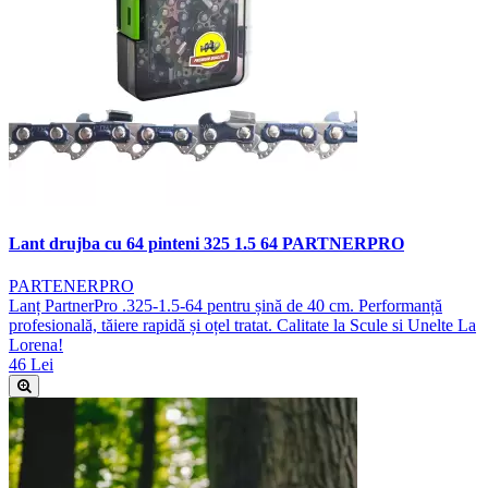
Lant drujba cu 64 pinteni 325 1.5 64 PARTNERPRO
PARTENERPRO
Lanț PartnerPro .325-1.5-64 pentru șină de 40 cm. Performanță
profesională, tăiere rapidă și oțel tratat. Calitate la Scule si Unelte La
Lorena!
46 Lei