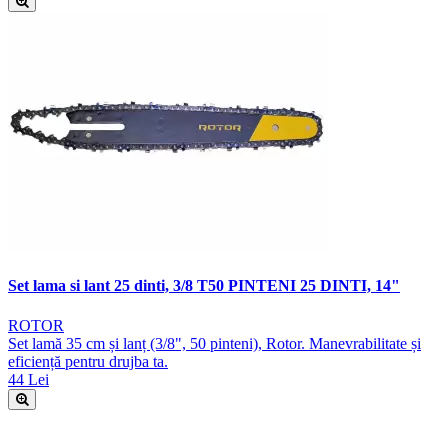
Set lama si lant 25 dinti, 3/8 T50 PINTENI 25 DINTI, 14"
ROTOR
Set lamă 35 cm și lanț (3/8", 50 pinteni), Rotor. Manevrabilitate și
eficiență pentru drujba ta.
44 Lei