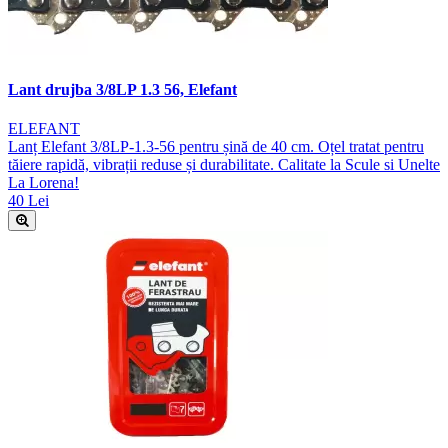
Lant drujba 3/8LP 1.3 56, Elefant
ELEFANT
Lanț Elefant 3/8LP-1.3-56 pentru șină de 40 cm. Oțel tratat pentru
tăiere rapidă, vibrații reduse și durabilitate. Calitate la Scule si Unelte
La Lorena!
40 Lei