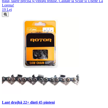
tratat, tăiere precisă și vibrații reduse. Calitate la Scule si Unelte La
Lorena!
19 Lei
Lanț drujbă 22+ dinți 45 pinteni