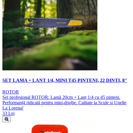
SET LAMA + LANT 1/4, MINI T45 PINTENI, 22 DINTI, 8"
ROTOR
Set profesional ROTOR: Lamă 20cm + Lanț 1/4 cu 45 pinteni.
Performanță ridicată pentru mini-drujbe. Calitate la Scule si Unelte
La Lorena!
33 Lei