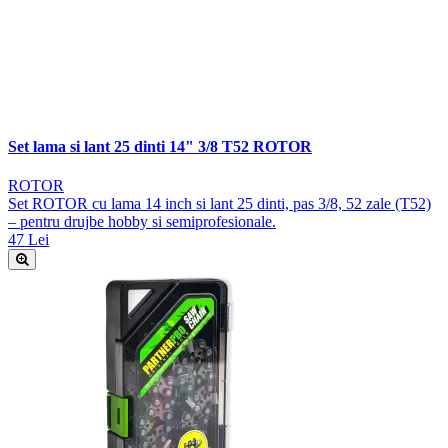
Set lama si lant 25 dinti 14" 3/8 T52 ROTOR
ROTOR
Set ROTOR cu lama 14 inch si lant 25 dinti, pas 3/8, 52 zale (T52)
– pentru drujbe hobby si semiprofesionale.
47 Lei