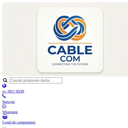
ro / RO / RON
Suna-ne
Whatsapp
Cosul de cumparaturi