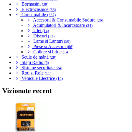
Bormasini
(39)
Electrocasnice
(33)
Consumabile
(237)
Accesorii & Consumabile Sudura
(26)
Acumulatori & Incarcatoare
(34)
Ulei
(14)
Discuri
(13)
Lame si Lanturi
(50)
Piese si Accesorii
(86)
Coliere si bride
(14)
Scule de mână
(29)
Stații Radio
(6)
Sisteme securitate
(24)
Roti si Role
(11)
Vehicule Electrice
(19)
Vizionate recent