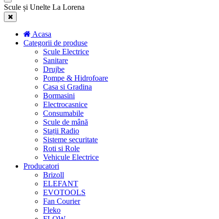
Scule și Unelte La Lorena
Acasa
Categorii de produse
Scule Electrice
Sanitare
Drujbe
Pompe & Hidrofoare
Casa si Gradina
Bormasini
Electrocasnice
Consumabile
Scule de mână
Stații Radio
Sisteme securitate
Roti si Role
Vehicule Electrice
Producatori
Brizoll
ELEFANT
EVOTOOLS
Fan Courier
Fleko
FLOW