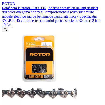
ROTOR
Rămânem la brandul ROTOR, de data aceasta cu un lanț destinat
drujbelor din gama hobby și semiprofesională (cum sunt multe
modele electrice sau pe benzină de capacitate mică). Specificația
3/8LP cu 45 de zale este standardul pentru șinele de 30 cm (12 inch
19 Lei