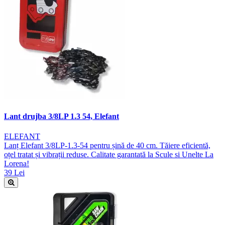
Lant drujba 3/8LP 1.3 54, Elefant
ELEFANT
Lanț Elefant 3/8LP-1.3-54 pentru șină de 40 cm. Tăiere eficientă,
oțel tratat și vibrații reduse. Calitate garantată la Scule si Unelte La
Lorena!
39 Lei