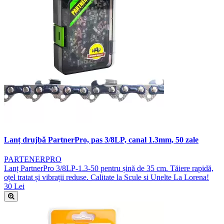
Lanț drujbă PartnerPro, pas 3/8LP, canal 1.3mm, 50 zale
PARTENERPRO
Lanț PartnerPro 3/8LP-1.3-50 pentru șină de 35 cm. Tăiere rapidă,
oțel tratat și vibrații reduse. Calitate la Scule si Unelte La Lorena!
30 Lei