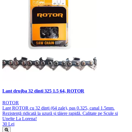
Lant drujba 32 dinti 325 1.5 64, ROTOR
ROTOR
Lanț ROTOR cu 32 dinți (64 zale), pas 0.325, canal 1.5mm.
Rezistență ridicată la uzură și tăiere rapidă. Calitate pe Scule si
Unelte La Lorena!
30 Lei