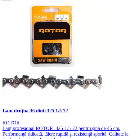
Lant drujba 36 dinti 325 1.5 72
ROTOR
Lanț profesional ROTOR .325-1.5-72 pentru șină de 45 cm.
Performanță ridicată, tăiere rapidă și rezistență sporită. Calitate la