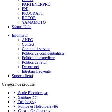
PARTENERPRO
PNI
PROCRAFT
ROTOR
YAMAMOTO
Sfaturi Utile
Informatii
ANPC
Contact
Garantii si service
Politica de confidentialitate
Politica de expediere
Politica de retur
Despre noi
Întrebări frecvente
Suport clienti
Categorii de produse
Scule Electrice
(84)
Sanitare
(70)
Drujbe
(27)
Pompe & Hidrofoare
(49)
Casa si Gradina
(75)