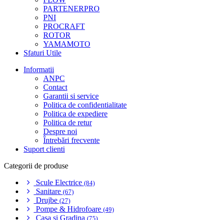
PARTENERPRO
PNI
PROCRAFT
ROTOR
YAMAMOTO
Sfaturi Utile
Informatii
ANPC
Contact
Garantii si service
Politica de confidentialitate
Politica de expediere
Politica de retur
Despre noi
Întrebări frecvente
Suport clienti
Categorii de produse
Scule Electrice
(84)
Sanitare
(67)
Drujbe
(27)
Pompe & Hidrofoare
(49)
Casa si Gradina
(75)