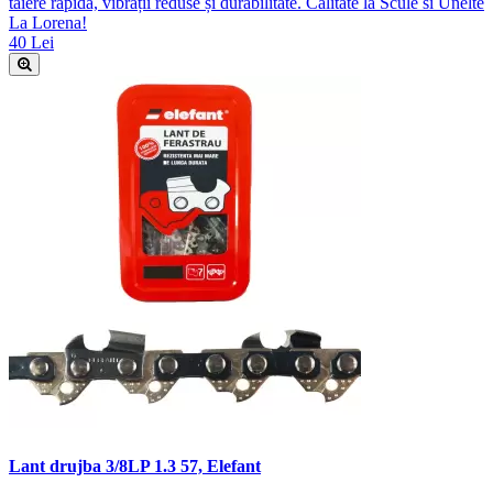
tăiere rapidă, vibrații reduse și durabilitate. Calitate la Scule si Unelte
La Lorena!
40 Lei
Lant drujba 3/8LP 1.3 57, Elefant