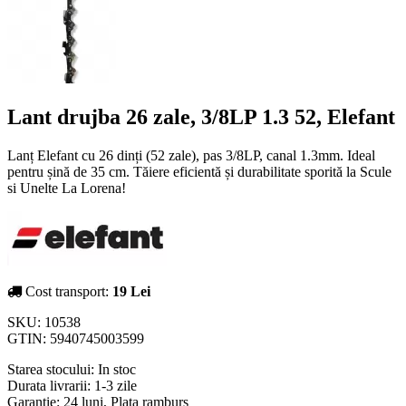
Lant drujba 26 zale, 3/8LP 1.3 52, Elefant
Lanț Elefant cu 26 dinți (52 zale), pas 3/8LP, canal 1.3mm. Ideal
pentru șină de 35 cm. Tăiere eficientă și durabilitate sporită la Scule
si Unelte La Lorena!
Cost transport:
19 Lei
SKU:
10538
GTIN:
5940745003599
Starea stocului:
In stoc
Durata livrarii:
1-3 zile
Garantie: 24 luni, Plata ramburs