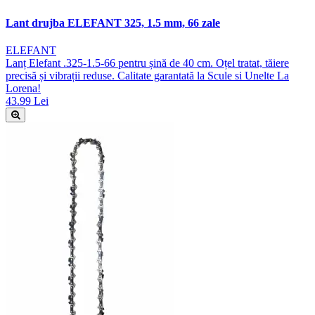
Lant drujba ELEFANT 325, 1.5 mm, 66 zale
ELEFANT
Lanț Elefant .325-1.5-66 pentru șină de 40 cm. Oțel tratat, tăiere
precisă și vibrații reduse. Calitate garantată la Scule si Unelte La
Lorena!
43.99 Lei