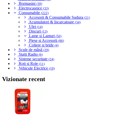
Bormasini
(39)
Electrocasnice
(33)
Consumabile
(222)
Accesorii & Consumabile Sudura
(21)
Acumulatori & Incarcatoare
(34)
Ulei
(14)
Discuri
(13)
Lame si Lanturi
(50)
Piese si Accesorii
(86)
Coliere si bride
(4)
Scule de mână
(29)
Stații Radio
(6)
Sisteme securitate
(24)
Roti si Role
(11)
Vehicule Electrice
(19)
Vizionate recent