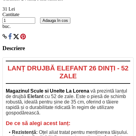
31 Lei
Cantitate
Adauga în cos
buc.
Descriere
LANȚ DRUJBĂ ELEFANT 26 DINȚI - 52
ZALE
Magazinul Scule si Unelte La Lorena
vă prezintă lanțul
de drujbă
Elefant
cu 52 de zale. Este o piesă de schimb
robustă, ideală pentru șine de 35 cm, oferind o tăiere
rapidă și o durabilitate ridicată în regim de utilizare
gospodărească.
De ce să alegi acest lanț:
•
Rezistență:
Oțel aliat tratat pentru menținerea tăișului.