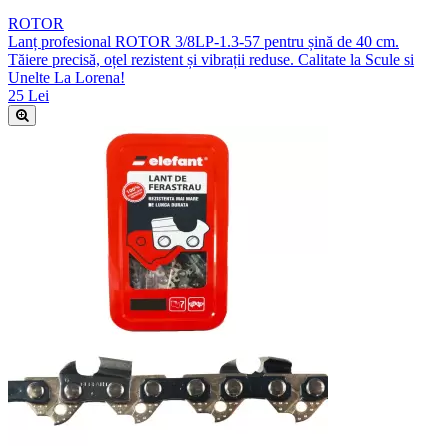
ROTOR
Lanț profesional ROTOR 3/8LP-1.3-57 pentru șină de 40 cm.
Tăiere precisă, oțel rezistent și vibrații reduse. Calitate la Scule si
Unelte La Lorena!
25 Lei