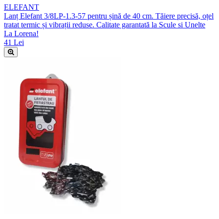
ELEFANT
Lanț Elefant 3/8LP-1.3-57 pentru șină de 40 cm. Tăiere precisă, oțel
tratat termic și vibrații reduse. Calitate garantată la Scule si Unelte
La Lorena!
41 Lei