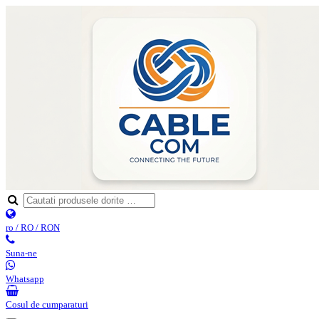
ro / RO / RON
Suna-ne
Whatsapp
Cosul de cumparaturi