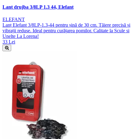
Lant drujba 3/8LP 1.3 44, Elefant
ELEFANT
Lanț Elefant 3/8LP-1.3-44 pentru șină de 30 cm. Tăiere precisă și
vibrații reduse. Ideal pentru curățarea pomilor. Calitate la Scule si
Unelte La Lorena!
33 Lei