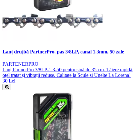
Lanț drujbă PartnerPro, pas 3/8LP, canal 1.3mm, 50 zale
PARTENERPRO
Lanț PartnerPro 3/8LP-1.3-50 pentru șină de 35 cm. Tăiere rapidă,
oțel tratat și vibrații reduse. Calitate la Scule si Unelte La Lorena!
30 Lei