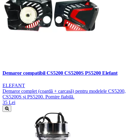
Demaror compatibil CS5200 CS5200S PS5200 Elefant
ELEFANT
Demaror complet (coardă + carcasă) pentru modelele CS5200,
CS5200S și PS5200. Pornire fiabilă.
35 Lei