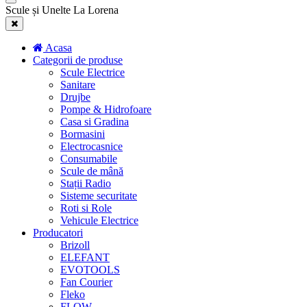
Scule și Unelte La Lorena
Acasa
Categorii de produse
Scule Electrice
Sanitare
Drujbe
Pompe & Hidrofoare
Casa si Gradina
Bormasini
Electrocasnice
Consumabile
Scule de mână
Stații Radio
Sisteme securitate
Roti si Role
Vehicule Electrice
Producatori
Brizoll
ELEFANT
EVOTOOLS
Fan Courier
Fleko
FLOW