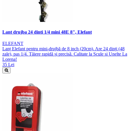
Lant drujba 24 dinti 1/4 mini 48E 8", Elefant
ELEFANT
Lanț Elefant pentru mini-drujbă de 8 inch (20cm). Are 24 dinți (48
zale), pas 1/4. Tăiere rapidă și precisă. Calitate la Scule si Unelte La
Lorena!
35 Lei