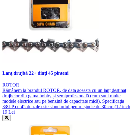
Lanț drujbă 22+ dinți 45 pinteni
ROTOR
Rămânem la brandul ROTOR, de data aceasta cu un lanț destinat
drujbelor din gama hobby și semiprofesională (cum sunt multe
modele electrice sau pe benzină de capacitate mică). Specificația
3/8LP cu 45 de zale este standardul pentru șinele de 30 cm (12 inch
19 Lei