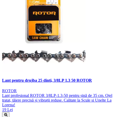
Lant pentru drujba 25 dinti, 3/8LP 1.3 50 ROTOR
ROTOR
Lanț profesional ROTOR 3/8LP-1.3-50 pentru șină de 35 cm. Oțel
tratat, tăiere precisă și vibrații reduse. Calitate la Scule si Unelte La
Lorena!
19 Lei