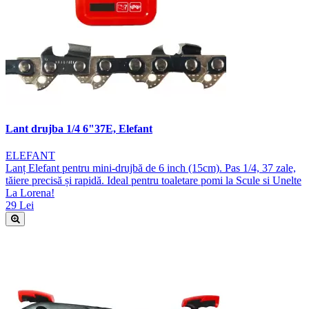
Lant drujba 1/4 6"37E, Elefant
ELEFANT
Lanț Elefant pentru mini-drujbă de 6 inch (15cm). Pas 1/4, 37 zale,
tăiere precisă și rapidă. Ideal pentru toaletare pomi la Scule si Unelte
La Lorena!
29 Lei