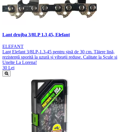
Lant drujba 3/8LP 1.3 45, Elefant
ELEFANT
Lanț Elefant 3/8LP-1.3-45 pentru șină de 30 cm. Tăiere lină,
rezistență sporită la uzură și vibrații reduse. Calitate la Scule si
Unelte La Lorena!
30 Lei