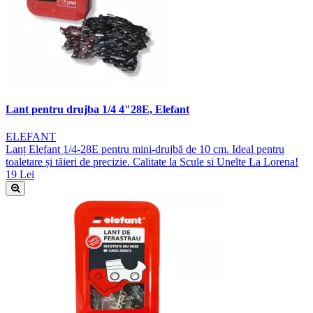
Lant pentru drujba 1/4 4"28E, Elefant
ELEFANT
Lanț Elefant 1/4-28E pentru mini-drujbă de 10 cm. Ideal pentru
toaletare și tăieri de precizie. Calitate la Scule si Unelte La Lorena!
19 Lei