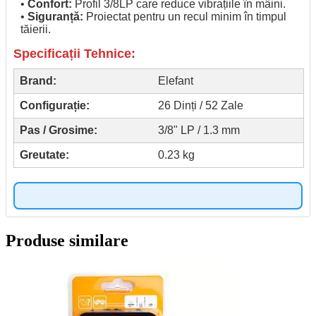
•
Confort:
Profil 3/8LP care reduce vibrațiile în mâini.
•
Siguranță:
Proiectat pentru un recul minim în timpul
tăierii.
Specificații Tehnice:
Brand:
Elefant
Configurație:
26 Dinți / 52 Zale
Pas / Grosime:
3/8" LP / 1.3 mm
Greutate:
0.23 kg
Produse similare