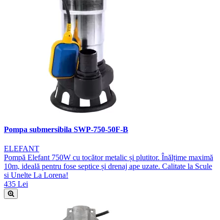
Pompa submersibila SWP-750-50F-B
ELEFANT
Pompă Elefant 750W cu tocător metalic și plutitor. Înălțime maximă
10m, ideală pentru fose septice și drenaj ape uzate. Calitate la Scule
si Unelte La Lorena!
435 Lei