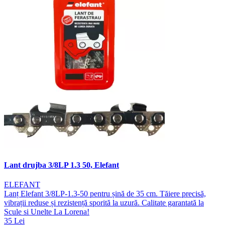
Lant drujba 3/8LP 1.3 50, Elefant
ELEFANT
Lanț Elefant 3/8LP-1.3-50 pentru șină de 35 cm. Tăiere precisă,
vibrații reduse și rezistență sporită la uzură. Calitate garantată la
Scule si Unelte La Lorena!
35 Lei