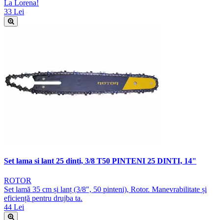
La Lorena!
33 Lei
Set lama si lant 25 dinti, 3/8 T50 PINTENI 25 DINTI, 14"
ROTOR
Set lamă 35 cm și lanț (3/8", 50 pinteni), Rotor. Manevrabilitate și
eficiență pentru drujba ta.
44 Lei