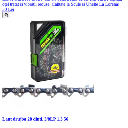
oțel tratat și vibrații reduse. Calitate la Scule si Unelte La Lorena!
30 Lei
Lant drujba 28 dinti, 3/8LP 1.3 56