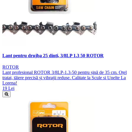
Lant pentru drujba 25 dinti, 3/8LP 1.3 50 ROTOR
ROTOR
Lanț profesional ROTOR 3/8LP-1.3-50 pentru șină de 35 cm. Oțel
tratat, tăiere precisă și vibrații reduse. Calitate la Scule si Unelte La
Lorena!
19 Lei