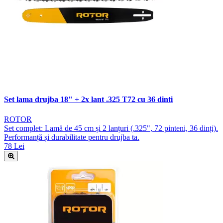
Set lama drujba 18" + 2x lant .325 T72 cu 36 dinti
ROTOR
Set complet: Lamă de 45 cm și 2 lanțuri (.325", 72 pinteni, 36 dinți).
Performanță și durabilitate pentru drujba ta.
78 Lei