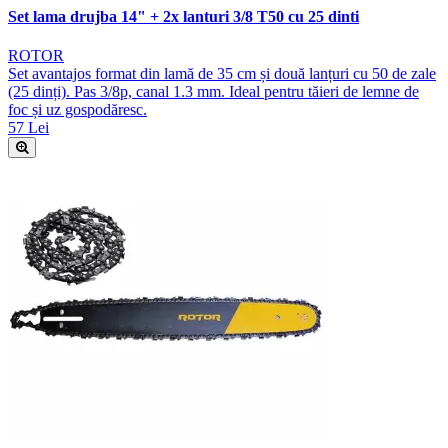
Set lama drujba 14" + 2x lanturi 3/8 T50 cu 25 dinti
ROTOR
Set avantajos format din lamă de 35 cm și două lanțuri cu 50 de zale
(25 dinți). Pas 3/8p, canal 1.3 mm. Ideal pentru tăieri de lemne de
foc și uz gospodăresc.
57 Lei