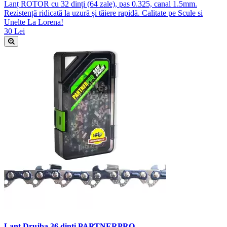
Lanț ROTOR cu 32 dinți (64 zale), pas 0.325, canal 1.5mm.
Rezistență ridicată la uzură și tăiere rapidă. Calitate pe Scule si
Unelte La Lorena!
30 Lei
Lant Drujba 36 dinti PARTNERPRO