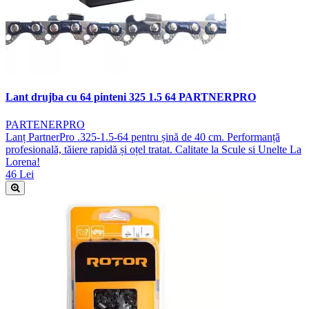
Lant drujba cu 64 pinteni 325 1.5 64 PARTNERPRO
PARTENERPRO
Lanț PartnerPro .325-1.5-64 pentru șină de 40 cm. Performanță
profesională, tăiere rapidă și oțel tratat. Calitate la Scule si Unelte La
Lorena!
46 Lei