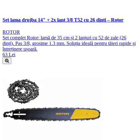
Set lama drujba 14" + 2x lant 3/8 T52 cu 26 dinti – Rotor
ROTOR
Set complet Rotor: lamă de 35 cm și 2 lanțuri cu 52 de zale (26
dinți). Pas 3/8, grosime 1.3 mm. Soluția ideală pentru tăieri rapide și
întreținere ușoară.
63 Lei