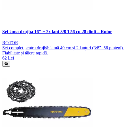
Set lama drujba 16" + 2x lant 3/8 T56 cu 28 dinti – Rotor
ROTOR
Set complet pentru drujbă: lamă 40 cm și 2 lanțuri (3/8", 56 pinteni).
Fiabilitate și tăiere rapidă.
62 Lei