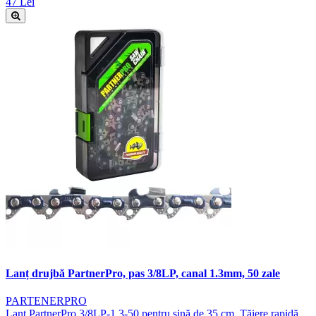
47 Lei
Lanț drujbă PartnerPro, pas 3/8LP, canal 1.3mm, 50 zale
PARTENERPRO
Lanț PartnerPro 3/8LP-1.3-50 pentru șină de 35 cm. Tăiere rapidă,