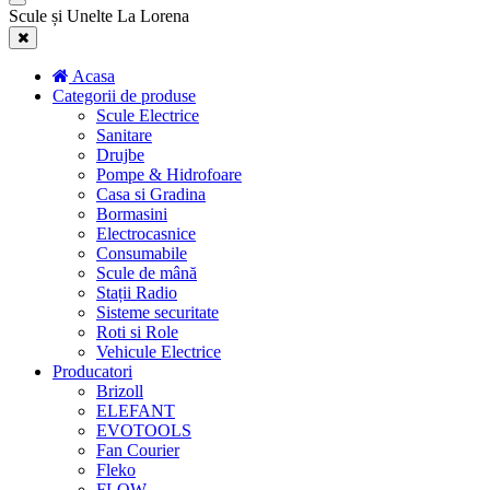
Scule și Unelte La Lorena
Acasa
Categorii de produse
Scule Electrice
Sanitare
Drujbe
Pompe & Hidrofoare
Casa si Gradina
Bormasini
Electrocasnice
Consumabile
Scule de mână
Stații Radio
Sisteme securitate
Roti si Role
Vehicule Electrice
Producatori
Brizoll
ELEFANT
EVOTOOLS
Fan Courier
Fleko
FLOW