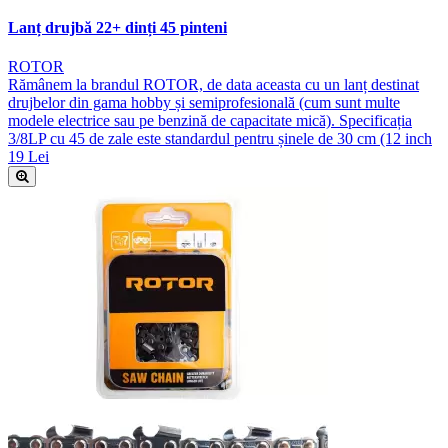
Lanț drujbă 22+ dinți 45 pinteni
ROTOR
Rămânem la brandul ROTOR, de data aceasta cu un lanț destinat
drujbelor din gama hobby și semiprofesională (cum sunt multe
modele electrice sau pe benzină de capacitate mică). Specificația
3/8LP cu 45 de zale este standardul pentru șinele de 30 cm (12 inch
19 Lei