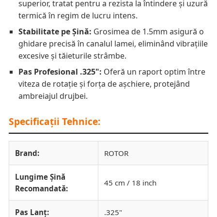
superior, tratat pentru a rezista la întindere și uzură
termică în regim de lucru intens.
Stabilitate pe Șină:
Grosimea de 1.5mm asigură o
ghidare precisă în canalul lamei, eliminând vibrațiile
excesive și tăieturile strâmbe.
Pas Profesional .325":
Oferă un raport optim între
viteza de rotație și forța de așchiere, protejând
ambreiajul drujbei.
Specificații Tehnice:
Brand:
ROTOR
Lungime Șină
45 cm / 18 inch
Recomandată:
Pas Lanț:
.325"