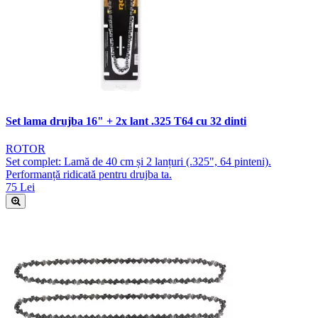
Set lama drujba 16" + 2x lant .325 T64 cu 32 dinti
ROTOR
Set complet: Lamă de 40 cm și 2 lanțuri (.325", 64 pinteni).
Performanță ridicată pentru drujba ta.
75 Lei