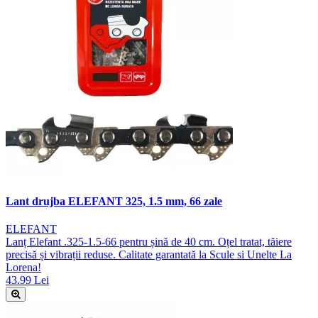
Lant drujba ELEFANT 325, 1.5 mm, 66 zale
ELEFANT
Lanț Elefant .325-1.5-66 pentru șină de 40 cm. Oțel tratat, tăiere
precisă și vibrații reduse. Calitate garantată la Scule si Unelte La
Lorena!
43.99 Lei