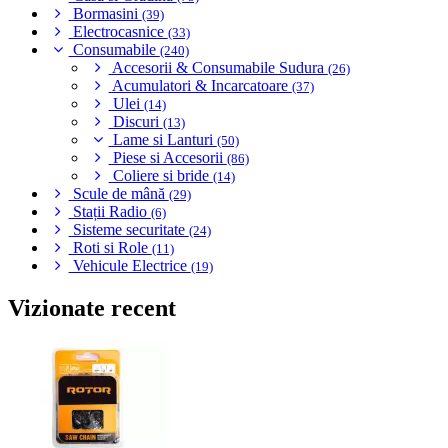
Bormasini
(39)
Electrocasnice
(33)
Consumabile
(240)
Accesorii & Consumabile Sudura
(26)
Acumulatori & Incarcatoare
(37)
Ulei
(14)
Discuri
(13)
Lame si Lanturi
(50)
Piese si Accesorii
(86)
Coliere si bride
(14)
Scule de mână
(29)
Stații Radio
(6)
Sisteme securitate
(24)
Roti si Role
(11)
Vehicule Electrice
(19)
Vizionate recent