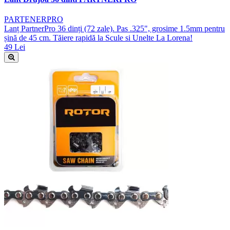
PARTENERPRO
Lanț PartnerPro 36 dinți (72 zale). Pas .325", grosime 1.5mm pentru
șină de 45 cm. Tăiere rapidă la Scule si Unelte La Lorena!
49 Lei