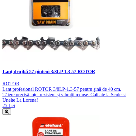
Lanț drujbă 57 pinteni 3/8LP 1.3 57 ROTOR
ROTOR
Lanț profesional ROTOR 3/8LP-1.3-57 pentru șină de 40 cm.
Tăiere precisă, oțel rezistent și vibrații reduse. Calitate la Scule si
Unelte La Lorena!
25 Lei