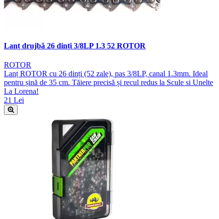
Lanț drujbă 26 dinți 3/8LP 1.3 52 ROTOR
ROTOR
Lanț ROTOR cu 26 dinți (52 zale), pas 3/8LP, canal 1.3mm. Ideal
pentru șină de 35 cm. Tăiere precisă și recul redus la Scule si Unelte
La Lorena!
21 Lei