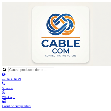
ro / RO / RON
Suna-ne
Whatsapp
Cosul de cumparaturi