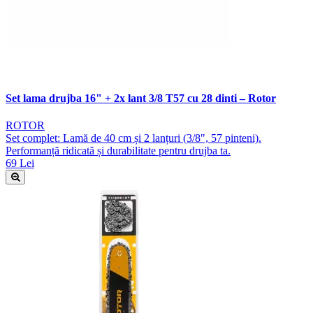
Set lama drujba 16" + 2x lant 3/8 T57 cu 28 dinti – Rotor
ROTOR
Set complet: Lamă de 40 cm și 2 lanțuri (3/8", 57 pinteni).
Performanță ridicată și durabilitate pentru drujba ta.
69 Lei