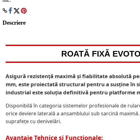
buc.
Descriere
ROATĂ FIXĂ EVOTO
Asigură rezistență maximă și fiabilitate absolută pen
mm, este proiectată structural pentru a susține în 
industrial este soluția definitivă pentru platforme 
Disponibilă în categoria sistemelor profesionale de rula
orice deviere laterală a ansamblului sub sarcină maximă. 
suprafețe cu denivelări.
Avantaje Tehnice și Funcționale: