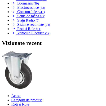
Bormasini
(39)
Electrocasnice
(33)
Consumabile
(241)
Scule de mână
(29)
Stații Radio
(6)
Sisteme securitate
(24)
Roti si Role
(11)
Vehicule Electrice
(19)
Vizionate recent
Acasa
Categorii de produse
Roti si Role