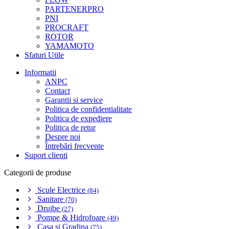
PARTENERPRO
PNI
PROCRAFT
ROTOR
YAMAMOTO
Sfaturi Utile
Informatii
ANPC
Contact
Garantii si service
Politica de confidentialitate
Politica de expediere
Politica de retur
Despre noi
Întrebări frecvente
Suport clienti
Categorii de produse
Scule Electrice
(84)
Sanitare
(70)
Drujbe
(27)
Pompe & Hidrofoare
(49)
Casa si Gradina
(75)