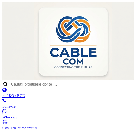
ro / RO / RON
Suna-ne
Whatsapp
Cosul de cumparaturi