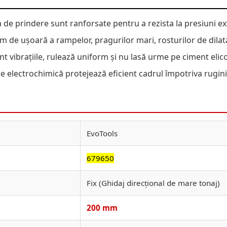
 de prindere sunt ranforsate pentru a rezista la presiuni e
de ușoară a rampelor, pragurilor mari, rosturilor de dilataț
 vibrațiile, rulează uniform și nu lasă urme pe ciment elico
e electrochimică protejează eficient cadrul împotriva ruginii,
EvoTools
679650
Fix (Ghidaj direcțional de mare tonaj)
200 mm