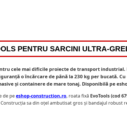
OLS PENTRU SARCINI ULTRA-GRELE 
tru cele mai dificile proiecte de transport industrial.
siguranță o încărcare de până la 230 kg per bucată. Cu
masive și containere de mare tonaj. Disponibilă pe esh
re de pe
eshop-construction.ro
, roata fixă
EvoTools (cod 67
Construcția sa din oțel ambutisat gros și bandajul robust r