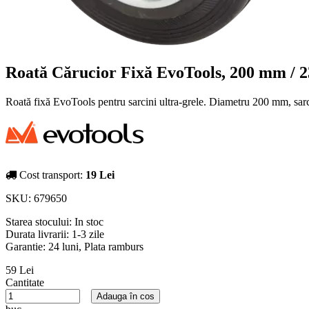
Roată Cărucior Fixă EvoTools, 200 mm / 2
Roată fixă EvoTools pentru sarcini ultra-grele. Diametru 200 mm, sar
Cost transport:
19 Lei
SKU:
679650
Starea stocului:
In stoc
Durata livrarii:
1-3 zile
Garantie: 24 luni, Plata ramburs
59 Lei
Cantitate
Adauga în cos