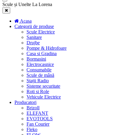
Scule și Unelte La Lorena
Acasa
Categorii de produse
Scule Electrice
Sanitare
Drujbe
Pompe & Hidrofoare
Casa si Gradina
Bormasini
Electrocasnice
Consumabile
Scule de mână
Stații Radio
Sisteme securitate
Roti si Role
Vehicule Electrice
Producatori
Brizoll
ELEFANT
EVOTOOLS
Fan Courier
Fleko
FLOW