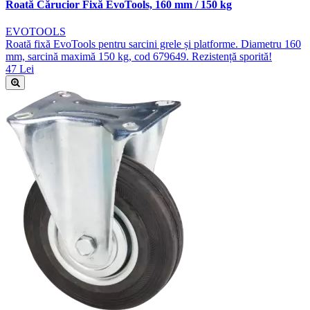
Roată Cărucior Fixă EvoTools, 160 mm / 150 kg
EVOTOOLS
Roată fixă EvoTools pentru sarcini grele și platforme. Diametru 160
mm, sarcină maximă 150 kg, cod 679649. Rezistență sporită!
47 Lei