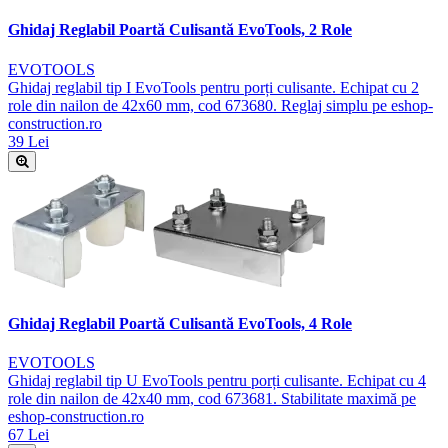
Ghidaj Reglabil Poartă Culisantă EvoTools, 2 Role
EVOTOOLS
Ghidaj reglabil tip I EvoTools pentru porți culisante. Echipat cu 2
role din nailon de 42x60 mm, cod 673680. Reglaj simplu pe eshop-
construction.ro
39 Lei
Ghidaj Reglabil Poartă Culisantă EvoTools, 4 Role
EVOTOOLS
Ghidaj reglabil tip U EvoTools pentru porți culisante. Echipat cu 4
role din nailon de 42x40 mm, cod 673681. Stabilitate maximă pe
eshop-construction.ro
67 Lei