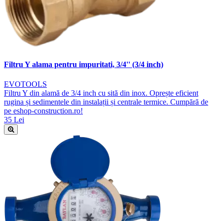
Filtru Y alama pentru impuritati, 3/4'' (3/4 inch)
EVOTOOLS
Filtru Y din alamă de 3/4 inch cu sită din inox. Oprește eficient
rugina și sedimentele din instalații și centrale termice. Cumpără de
pe eshop-construction.ro!
35 Lei