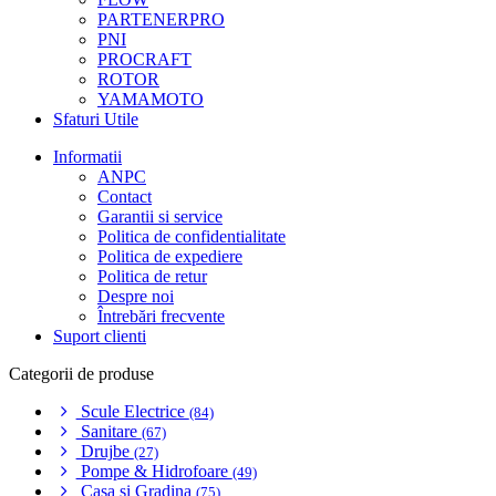
PARTENERPRO
PNI
PROCRAFT
ROTOR
YAMAMOTO
Sfaturi Utile
Informatii
ANPC
Contact
Garantii si service
Politica de confidentialitate
Politica de expediere
Politica de retur
Despre noi
Întrebări frecvente
Suport clienti
Categorii de produse
Scule Electrice
(84)
Sanitare
(67)
Drujbe
(27)
Pompe & Hidrofoare
(49)
Casa si Gradina
(75)