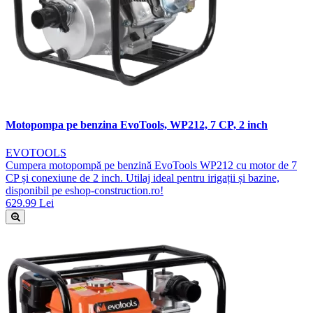
Motopompa pe benzina EvoTools, WP212, 7 CP, 2 inch
EVOTOOLS
Cumpera motopompă pe benzină EvoTools WP212 cu motor de 7
CP și conexiune de 2 inch. Utilaj ideal pentru irigații și bazine,
disponibil pe eshop-construction.ro!
629.99 Lei