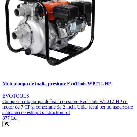
Motopompa de inalta presiune EvoTools WP212-HP
EVOTOOLS
Cumperi motopompă de înaltă presiune EvoTools WP212-HP cu
motor de 7 CP și conexiune de 2 inch. Utilaj ideal pentru aspersoare
și dealuri pe eshop-construction.ro!
877 Lei