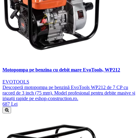
Motopompa pe benzina cu debit mare EvoTools, WP212
EVOTOOLS
Descoperă motopompa pe benzină EvoTools WP212 de 7 CP cu
racord de 3 inch (75 mm). Model profesional pentru debite masive și
irigații rapide pe eshop-construction.ro.
687 Lei