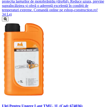
protecția lanțurilor de motoferăstrău (drujbă). Reduce uzura, previne
supraîncălzirea și oferă o aderență excelentă în condiții de
temperaturi extreme. Comandă online pe eshop-construction.ro!
34 Lei
Ulei Pentru Ungere Lanț TMU, 1L (Cod: 674036)