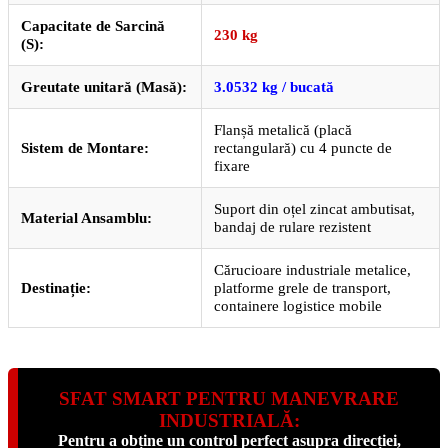
Capacitate de Sarcină
230 kg
(S):
Greutate unitară (Masă):
3.0532 kg / bucată
Flanșă metalică (placă
Sistem de Montare:
rectangulară) cu 4 puncte de
fixare
Suport din oțel zincat ambutisat,
Material Ansamblu:
bandaj de rulare rezistent
Cărucioare industriale metalice,
Destinație:
platforme grele de transport,
containere logistice mobile
SFAT SMART PENTRU MANEVRARE
INDUSTRIALĂ:
Pentru a obține un control perfect asupra direcției,