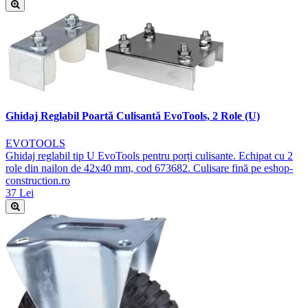
Ghidaj Reglabil Poartă Culisantă EvoTools, 2 Role (U)
EVOTOOLS
Ghidaj reglabil tip U EvoTools pentru porți culisante. Echipat cu 2
role din nailon de 42x40 mm, cod 673682. Culisare fină pe eshop-
construction.ro
37 Lei