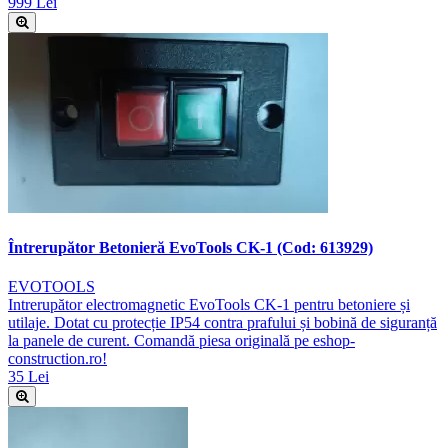
999 Lei
Întrerupător Betonieră EvoTools CK-1 (Cod: 613929)
EVOTOOLS
Intrerupător electromagnetic EvoTools CK-1 pentru betoniere și
utilaje. Dotat cu protecție IP54 contra prafului și bobină de siguranță
la panele de curent. Comandă piesa originală pe eshop-
construction.ro!
35 Lei