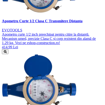
Apometru Curte 1/2 Clasa C Transmitere Distanta
EVOTOOLS
Apometru curte 1/2 inch preechipat pentru citire la distanță.
Mecanism umed, precizie Clasa C și corp rezistent din alamă de
1.29 kg. Vezi pe eshop-construction.ro!
414.99 Lei