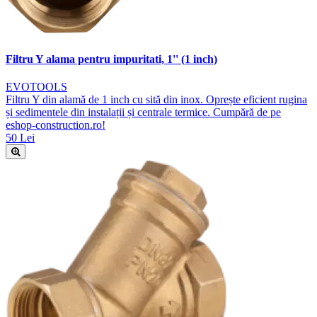
Filtru Y alama pentru impuritati, 1'' (1 inch)
EVOTOOLS
Filtru Y din alamă de 1 inch cu sită din inox. Oprește eficient rugina
și sedimentele din instalații și centrale termice. Cumpără de pe
eshop-construction.ro!
50 Lei