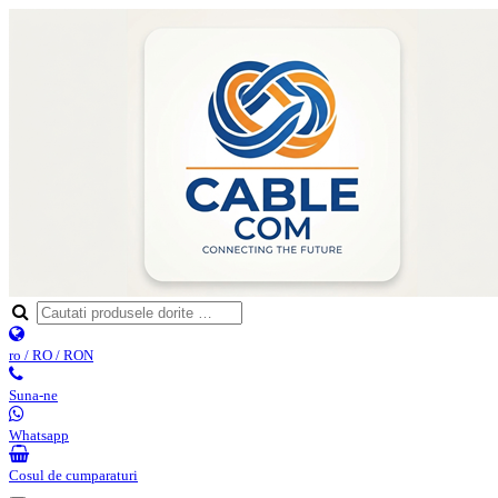
ro / RO / RON
Suna-ne
Whatsapp
Cosul de cumparaturi