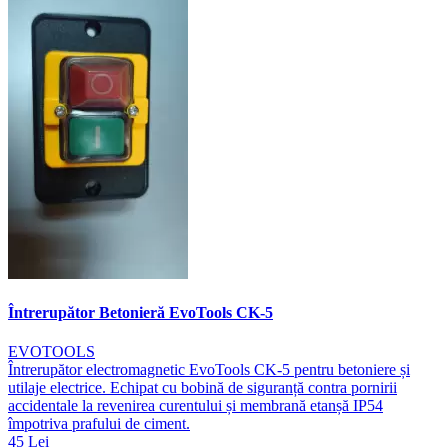
Întrerupător Betonieră EvoTools CK-5
EVOTOOLS
Întrerupător electromagnetic EvoTools CK-5 pentru betoniere și
utilaje electrice. Echipat cu bobină de siguranță contra pornirii
accidentale la revenirea curentului și membrană etanșă IP54
împotriva prafului de ciment.
45 Lei