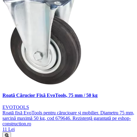
Roată Cărucior Fixă EvoTools, 75 mm / 50 kg
EVOTOOLS
Roată fixă EvoTools pentru cărucioare și mobilier. Diametru 75 mm,
sarcină maximă 50 kg, cod 679646. Rezistență garantată pe eshop-
construction.ro
11 Lei