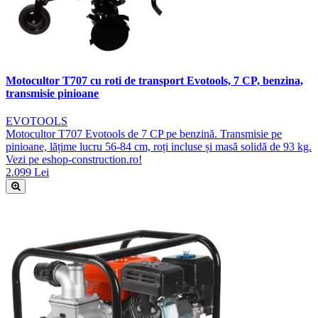
Motocultor T707 cu roti de transport Evotools, 7 CP, benzina,
transmisie pinioane
EVOTOOLS
Motocultor T707 Evotools de 7 CP pe benzină. Transmisie pe
pinioane, lățime lucru 56-84 cm, roți incluse și masă solidă de 93 kg.
Vezi pe eshop-construction.ro!
2.099 Lei