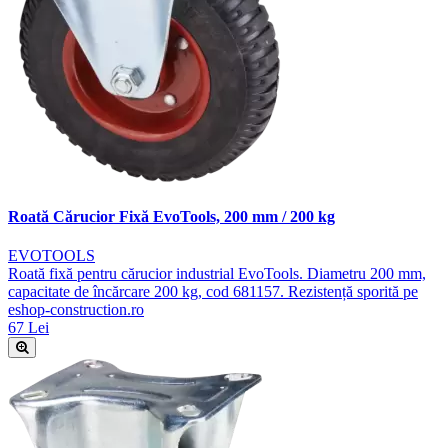
Roată Cărucior Fixă EvoTools, 200 mm / 200 kg
EVOTOOLS
Roată fixă pentru cărucior industrial EvoTools. Diametru 200 mm,
capacitate de încărcare 200 kg, cod 681157. Rezistență sporită pe
eshop-construction.ro
67 Lei