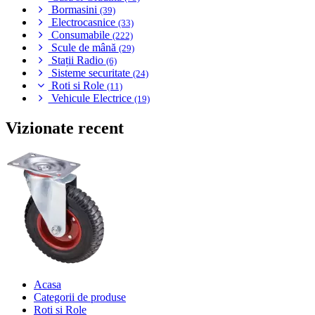
Bormasini
(39)
Electrocasnice
(33)
Consumabile
(222)
Scule de mână
(29)
Stații Radio
(6)
Sisteme securitate
(24)
Roti si Role
(11)
Vehicule Electrice
(19)
Vizionate recent
Acasa
Categorii de produse
Roti si Role