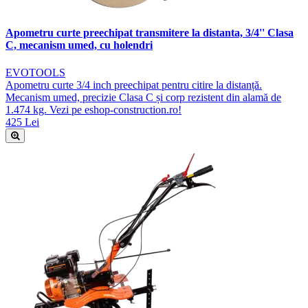
Apometru curte preechipat transmitere la distanta, 3/4'' Clasa
C, mecanism umed, cu holendri
EVOTOOLS
Apometru curte 3/4 inch preechipat pentru citire la distanță.
Mecanism umed, precizie Clasa C și corp rezistent din alamă de
1.474 kg. Vezi pe eshop-construction.ro!
425 Lei