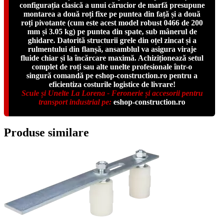
configurația clasică a unui cărucior de marfă presupune
montarea a două roți fixe pe puntea din față și a două
roți pivotante (cum este acest model robust 0466 de 200
mm și 3.05 kg) pe puntea din spate, sub mânerul de
ghidare. Datorită structurii grele din oțel zincat și a
rulmentului din flanșă, ansamblul va asigura viraje
fluide chiar și la încărcare maximă. Achiziționează setul
complet de roți sau alte unelte profesionale într-o
singură comandă pe eshop-construction.ro pentru a
eficientiza costurile logistice de livrare!
Scule și Unelte La Lorena - Feronerie și accesorii pentru
transport industrial pe:
eshop-construction.ro
Produse similare