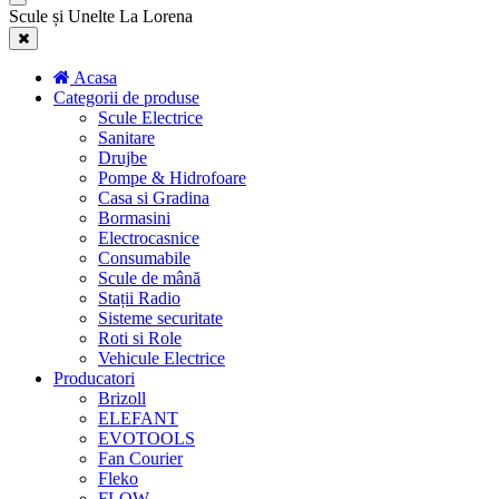
Scule și Unelte La Lorena
Acasa
Categorii de produse
Scule Electrice
Sanitare
Drujbe
Pompe & Hidrofoare
Casa si Gradina
Bormasini
Electrocasnice
Consumabile
Scule de mână
Stații Radio
Sisteme securitate
Roti si Role
Vehicule Electrice
Producatori
Brizoll
ELEFANT
EVOTOOLS
Fan Courier
Fleko
FLOW