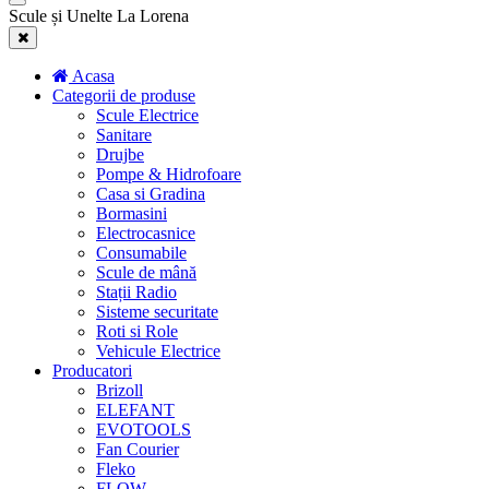
Scule și Unelte La Lorena
Acasa
Categorii de produse
Scule Electrice
Sanitare
Drujbe
Pompe & Hidrofoare
Casa si Gradina
Bormasini
Electrocasnice
Consumabile
Scule de mână
Stații Radio
Sisteme securitate
Roti si Role
Vehicule Electrice
Producatori
Brizoll
ELEFANT
EVOTOOLS
Fan Courier
Fleko
FLOW