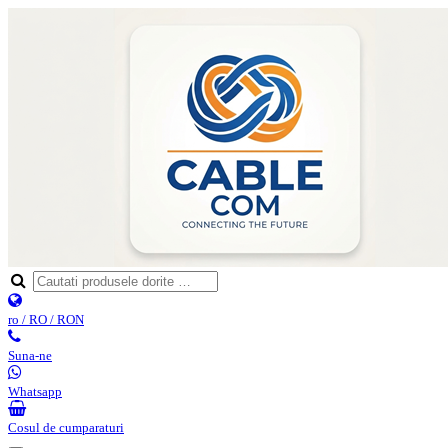
ro / RO / RON
Suna-ne
Whatsapp
Cosul de cumparaturi