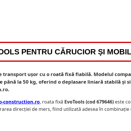
OLS PENTRU CĂRUCIOR ȘI MOBILIE
e transport ușor cu o roată fixă fiabilă. Modelul comp
 până la 50 kg, oferind o deplasare liniară stabilă și 
.ro.
p-construction.ro
, roata fixă
EvoTools (cod 679646)
este co
rarea direcției de mers, fiind utilizată adesea în combinați