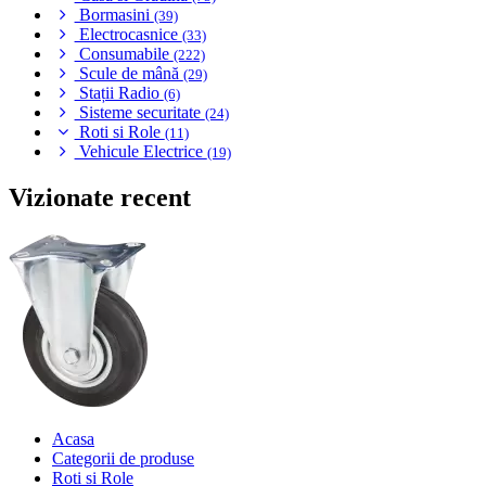
Bormasini
(39)
Electrocasnice
(33)
Consumabile
(222)
Scule de mână
(29)
Stații Radio
(6)
Sisteme securitate
(24)
Roti si Role
(11)
Vehicule Electrice
(19)
Vizionate recent
Acasa
Categorii de produse
Roti si Role