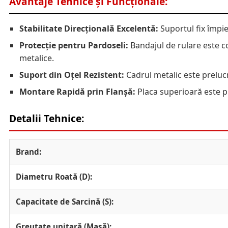
Avantaje Tehnice și Funcționale:
Stabilitate Direcțională Excelentă:
Suportul fix împie
Protecție pentru Pardoseli:
Bandajul de rulare este co
metalice.
Suport din Oțel Rezistent:
Cadrul metalic este prelucra
Montare Rapidă prin Flanșă:
Placa superioară este pre
Detalii Tehnice:
Brand:
Diametru Roată (D):
Capacitate de Sarcină (S):
Greutate unitară (Masă):