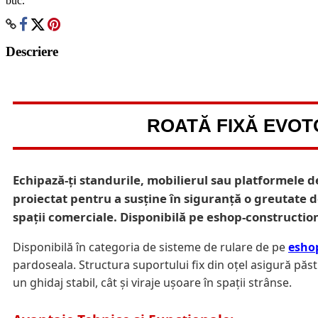
buc.
Descriere
ROATĂ FIXĂ EVOTO
Echipază-ți standurile, mobilierul sau platformele d
proiectat pentru a susține în siguranță o greutate de
spații comerciale. Disponibilă pe eshop-construction
Disponibilă în categoria de sisteme de rulare de pe
esho
pardoseala. Structura suportului fix din oțel asigură păst
un ghidaj stabil, cât și viraje ușoare în spații strânse.