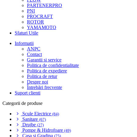
PARTENERPRO
PNI
PROCRAFT
ROTOR
YAMAMOTO
Sfaturi Utile
Informatii
ANPC
Contact
Garantii si service
Politica de confidentialitate
Politica de expediere
Politica de retur
Despre noi
Întrebări frecvente
Suport clienti
Categorii de produse
Scule Electrice
(84)
Sanitare
(67)
Drujbe
(27)
Pompe & Hidrofoare
(49)
Casa si Gradina
(75)