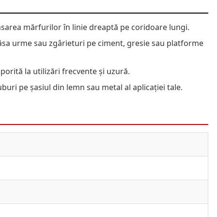
asarea mărfurilor în linie dreaptă pe coridoare lungi.
 lăsa urme sau zgârieturi pe ciment, gresie sau platforme
orită la utilizări frecvente și uzură.
buri pe șasiul din lemn sau metal al aplicației tale.