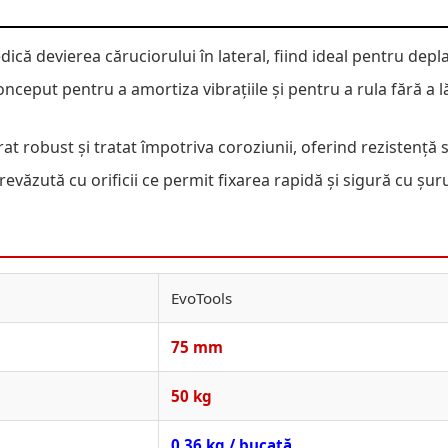
dică devierea căruciorului în lateral, fiind ideal pentru depl
nceput pentru a amortiza vibrațiile și pentru a rula fără a
t robust și tratat împotriva coroziunii, oferind rezistență sp
văzută cu orificii ce permit fixarea rapidă și sigură cu șuru
EvoTools
75 mm
50 kg
0.36 kg / bucată