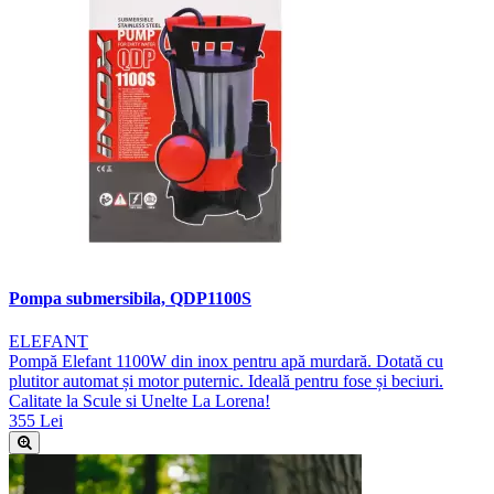
Pompa submersibila, QDP1100S
ELEFANT
Pompă Elefant 1100W din inox pentru apă murdară. Dotată cu
plutitor automat și motor puternic. Ideală pentru fose și beciuri.
Calitate la Scule si Unelte La Lorena!
355 Lei