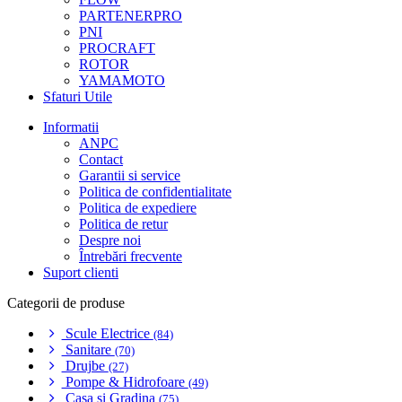
PARTENERPRO
PNI
PROCRAFT
ROTOR
YAMAMOTO
Sfaturi Utile
Informatii
ANPC
Contact
Garantii si service
Politica de confidentialitate
Politica de expediere
Politica de retur
Despre noi
Întrebări frecvente
Suport clienti
Categorii de produse
Scule Electrice
(84)
Sanitare
(70)
Drujbe
(27)
Pompe & Hidrofoare
(49)
Casa si Gradina
(75)