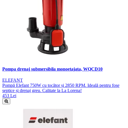
Pompa drenaj submersibila monoetajata, WQCD10
ELEFANT
Pompă Elefant 750W cu tocător și 2850 RPM. Ideală pentru fose
septice și drenaj greu. Calitate la La Lorena!
453 Lei