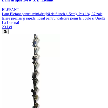
Lant drujba 1/4 6"37E, Elefant
ELEFANT
Lanț Elefant pentru mini-drujbă de 6 inch (15cm). Pas 1/4, 37 zale,
tăiere precisă și rapidă. Ideal pentru toaletare pomi la Scule si Unelte
La Lorena!
29 Lei