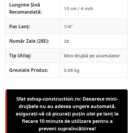
Lungime Șină
10 cm / 4 inch
Recomandată:
Pas Lanț:
1/4"
Număr Zale (28E):
28
Tip Utilaj:
Mini-drujbă pe acumulator
Greutate Produs:
0.08 kg
Sfat eshop-construction.ro: Deoarece mini-
drujbele nu au adesea ungere automată,
asigurați-vă că picurați puțin ulei pe lanț la
fiecare 10 minute de utilizare pentru a
preveni supraîncălzirea!