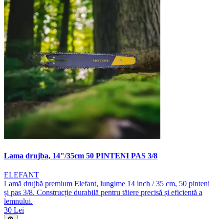
Lama drujba, 14"/35cm 50 PINTENI PAS 3/8
ELEFANT
Lamă drujbă premium Elefant, lungime 14 inch / 35 cm, 50 pinteni
și pas 3/8. Construcție durabilă pentru tăiere precisă și eficientă a
lemnului.
30 Lei