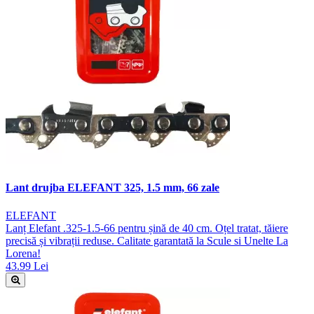
Lant drujba ELEFANT 325, 1.5 mm, 66 zale
ELEFANT
Lanț Elefant .325-1.5-66 pentru șină de 40 cm. Oțel tratat, tăiere
precisă și vibrații reduse. Calitate garantată la Scule si Unelte La
Lorena!
43.99 Lei