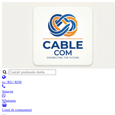
ro / RO / RON
Suna-ne
Whatsapp
Cosul de cumparaturi