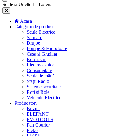
Scule și Unelte La Lorena
Acasa
Categorii de produse
Scule Electrice
Sanitare
Drujbe
Pompe & Hidrofoare
Casa si Gradina
Bormasini
Electrocasnice
Consumabile
Scule de mână
Stații Radio
Sisteme securitate
Roti si Role
Vehicule Electrice
Producatori
Brizoll
ELEFANT
EVOTOOLS
Fan Courier
Fleko
FLOW