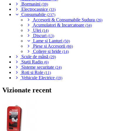
Bormasini
(39)
Electrocasnice
(33)
Consumabile
(237)
Accesorii & Consumabile Sudura
(26)
Acumulatori & Incarcatoare
(34)
Ulei
(14)
Discuri
(13)
Lame si Lanturi
(50)
Piese si Accesorii
(86)
Coliere si bride
(14)
Scule de mână
(29)
Stații Radio
(6)
Sisteme securitate
(24)
Roti si Role
(11)
Vehicule Electrice
(19)
Vizionate recent