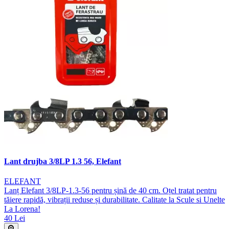
Lant drujba 3/8LP 1.3 56, Elefant
ELEFANT
Lanț Elefant 3/8LP-1.3-56 pentru șină de 40 cm. Oțel tratat pentru
tăiere rapidă, vibrații reduse și durabilitate. Calitate la Scule si Unelte
La Lorena!
40 Lei