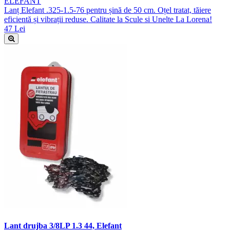
ELEFANT
Lanț Elefant .325-1.5-76 pentru șină de 50 cm. Oțel tratat, tăiere
eficientă și vibrații reduse. Calitate la Scule si Unelte La Lorena!
47 Lei
Lant drujba 3/8LP 1.3 44, Elefant