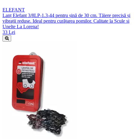
ELEFANT
Lanț Elefant 3/8LP-1.3-44 pentru șină de 30 cm. Tăiere precisă și
vibrații reduse. Ideal pentru curățarea pomilor. Calitate la Scule si
Unelte La Lorena!
33 Lei