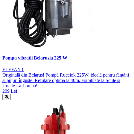
Pompa vibratii Belarusia 225 W
ELEFANT
Originală din Belarus! Pompă Ruceiok 225W, ideală pentru fântâni
și puțuri înguste. Refulare optimă la 40m. Fiabilitate la Scule si
Unelte La Lorena!
209 Lei