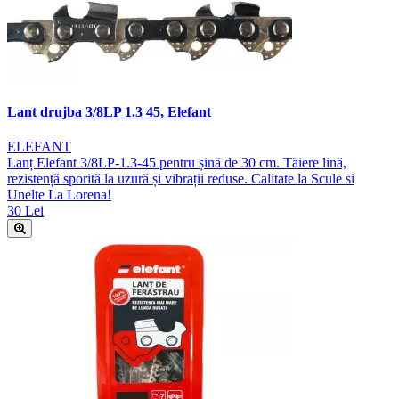
Lant drujba 3/8LP 1.3 45, Elefant
ELEFANT
Lanț Elefant 3/8LP-1.3-45 pentru șină de 30 cm. Tăiere lină,
rezistență sporită la uzură și vibrații reduse. Calitate la Scule si
Unelte La Lorena!
30 Lei