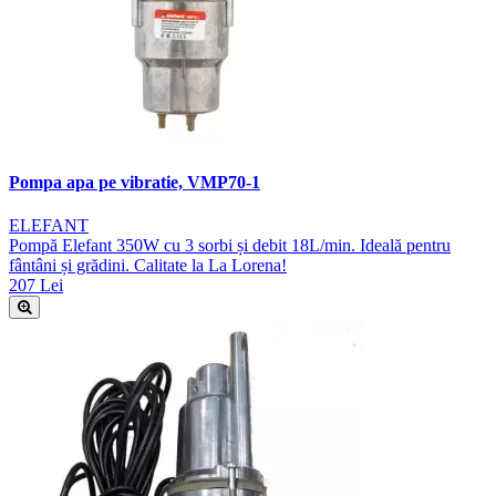
Pompa apa pe vibratie, VMP70-1
ELEFANT
Pompă Elefant 350W cu 3 sorbi și debit 18L/min. Ideală pentru
fântâni și grădini. Calitate la La Lorena!
207 Lei