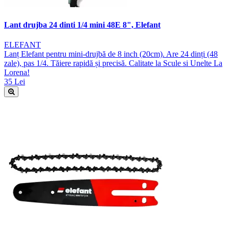
Lant drujba 24 dinti 1/4 mini 48E 8", Elefant
ELEFANT
Lanț Elefant pentru mini-drujbă de 8 inch (20cm). Are 24 dinți (48
zale), pas 1/4. Tăiere rapidă și precisă. Calitate la Scule si Unelte La
Lorena!
35 Lei