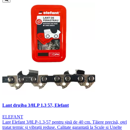
Lant drujba 3/8LP 1.3 57, Elefant
ELEFANT
Lanț Elefant 3/8LP-1.3-57 pentru șină de 40 cm. Tăiere precisă, oțel
tratat termic și vibrații reduse. Calitate garantată la Scule si Unelte