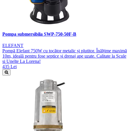
Pompa submersibila SWP-750-50F-B
ELEFANT
Pompă Elefant 750W cu tocător metalic și plutitor. Înălțime maximă
10m, ideală pentru fose septice și drenaj ape uzate. Calitate la Scule
si Unelte La Lorena!
435 Lei