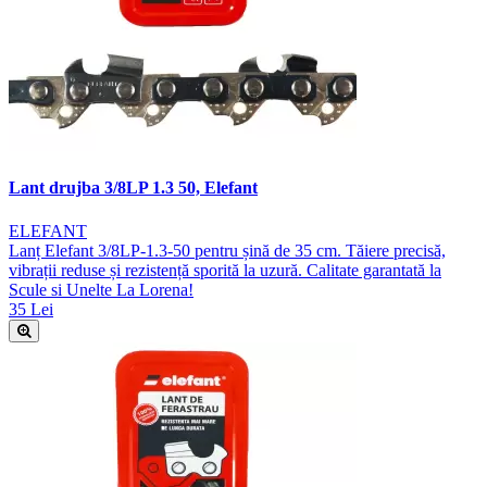
Lant drujba 3/8LP 1.3 50, Elefant
ELEFANT
Lanț Elefant 3/8LP-1.3-50 pentru șină de 35 cm. Tăiere precisă,
vibrații reduse și rezistență sporită la uzură. Calitate garantată la
Scule si Unelte La Lorena!
35 Lei