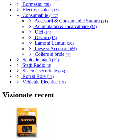
Bormasini
(39)
Electrocasnice
(33)
Consumabile
(222)
Accesorii & Consumabile Sudura
(21)
Acumulatori & Incarcatoare
(34)
Ulei
(14)
Discuri
(13)
Lame si Lanturi
(50)
Piese si Accesorii
(86)
Coliere si bride
(4)
Scule de mână
(29)
Stații Radio
(6)
Sisteme securitate
(24)
Roti si Role
(11)
Vehicule Electrice
(19)
Vizionate recent