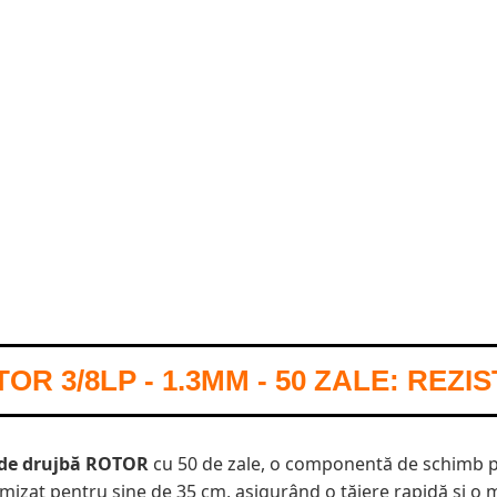
R 3/8LP - 1.3MM - 50 ZALE: REZIS
 de drujbă ROTOR
cu 50 de zale, o componentă de schimb 
timizat pentru șine de 35 cm, asigurând o tăiere rapidă și o 