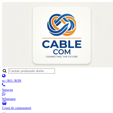
ro / RO / RON
Suna-ne
Whatsapp
Cosul de cumparaturi