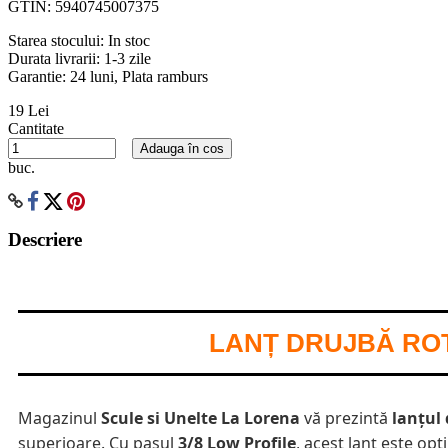
GTIN:
5940745007375
Starea stocului:
In stoc
Durata livrarii:
1-3 zile
Garantie: 24 luni, Plata ramburs
19 Lei
Cantitate
Adauga în cos
buc.
Descriere
LANȚ DRUJBĂ ROTO
Magazinul
Scule si Unelte La Lorena
vă prezintă
lanțul
superioare. Cu pasul
3/8 Low Profile
, acest lanț este op