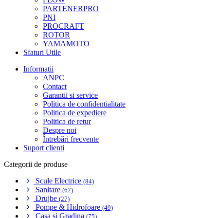
PARTENERPRO
PNI
PROCRAFT
ROTOR
YAMAMOTO
Sfaturi Utile
Informatii
ANPC
Contact
Garantii si service
Politica de confidentialitate
Politica de expediere
Politica de retur
Despre noi
Întrebări frecvente
Suport clienti
Categorii de produse
Scule Electrice
(84)
Sanitare
(67)
Drujbe
(27)
Pompe & Hidrofoare
(49)
Casa si Gradina
(75)