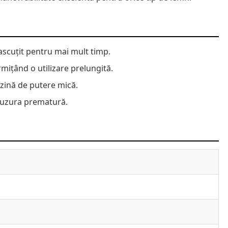
 ascuțit pentru mai mult timp.
rmițând o utilizare prelungită.
nzină de putere mică.
d uzura prematură.