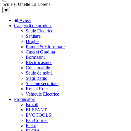
Scule și Unelte La Lorena
Acasa
Categorii de produse
Scule Electrice
Sanitare
Drujbe
Pompe & Hidrofoare
Casa si Gradina
Bormasini
Electrocasnice
Consumabile
Scule de mână
Stații Radio
Sisteme securitate
Roti si Role
Vehicule Electrice
Producatori
Brizoll
ELEFANT
EVOTOOLS
Fan Courier
Fleko
FLOW