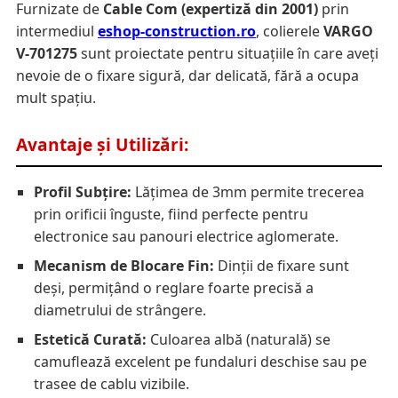
Furnizate de
Cable Com (expertiză din 2001)
prin
intermediul
eshop-construction.ro
, colierele
VARGO
V-701275
sunt proiectate pentru situațiile în care aveți
nevoie de o fixare sigură, dar delicată, fără a ocupa
mult spațiu.
Avantaje și Utilizări:
Profil Subțire:
Lățimea de 3mm permite trecerea
prin orificii înguste, fiind perfecte pentru
electronice sau panouri electrice aglomerate.
Mecanism de Blocare Fin:
Dinții de fixare sunt
deși, permițând o reglare foarte precisă a
diametrului de strângere.
Estetică Curată:
Culoarea albă (naturală) se
camuflează excelent pe fundaluri deschise sau pe
trasee de cablu vizibile.