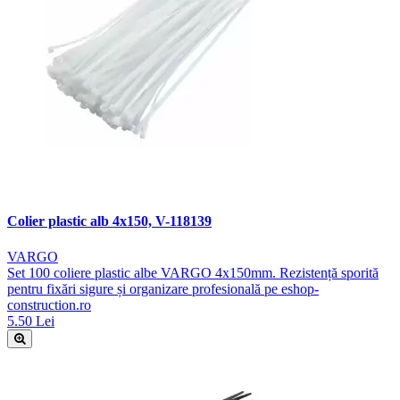
Colier plastic alb 4x150, V-118139
VARGO
Set 100 coliere plastic albe VARGO 4x150mm. Rezistență sporită
pentru fixări sigure și organizare profesională pe eshop-
construction.ro
5.50 Lei