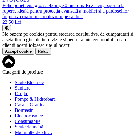
Folie polietilenă groasă 4x5m, 30 microni. Rezistență sporită la
rupere, ideală pentru protecția avansată a mobilei și a pardoselilor
împotriva prafului și molozului pe șantier!
22.50 Lei
Ne bazam pe cookies pentru stocarea cosului dvs. de cumparaturi si
a setarilor regionale intre vizite si pentru a intelege modul in care
clientii nostri folosesc site-ul nostru.
Accept cookie
Refuz
Categorii de produse
Scule Electrice
Sanitare
Drujbe
Pompe & Hidrofoare
Casa si Gradina
Bormasini
Electrocasnice
Consumabile
Scule de mână
Mai multe detalii…