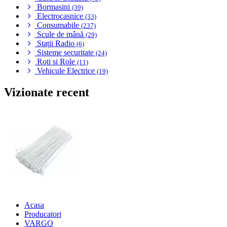
Bormasini
(39)
Electrocasnice
(33)
Consumabile
(237)
Scule de mână
(29)
Stații Radio
(6)
Sisteme securitate
(24)
Roti si Role
(11)
Vehicule Electrice
(19)
Vizionate recent
Acasa
Producatori
VARGO