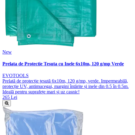
New
Prelata de Protectie Tesuta cu Inele 6x10m, 120 g/mp Verde
EVOTOOLS
Prelată de protecție țesută 6x10m, 120 g/mp, verde. Impermeabilă,
protecție UV, antimucegai, margini întărite și inele din 0.5 în 0.5m.
Ideală pentru suprafețe mari și uz casnic!
265 Lei