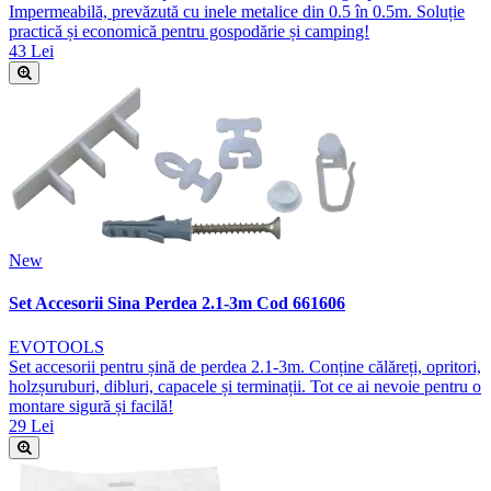
Impermeabilă, prevăzută cu inele metalice din 0.5 în 0.5m. Soluție
practică și economică pentru gospodărie și camping!
43 Lei
New
Set Accesorii Sina Perdea 2.1-3m Cod 661606
EVOTOOLS
Set accesorii pentru șină de perdea 2.1-3m. Conține călăreți, opritori,
holzșuruburi, dibluri, capacele și terminații. Tot ce ai nevoie pentru o
montare sigură și facilă!
29 Lei