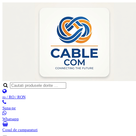
ro / RO / RON
Suna-ne
Whatsapp
Cosul de cumparaturi