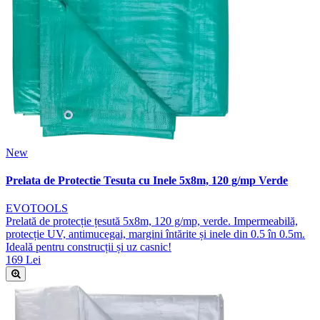
New
Prelata de Protectie Tesuta cu Inele 5x8m, 120 g/mp Verde
EVOTOOLS
Prelată de protecție țesută 5x8m, 120 g/mp, verde. Impermeabilă,
protecție UV, antimucegai, margini întărite și inele din 0.5 în 0.5m.
Ideală pentru construcții și uz casnic!
169 Lei