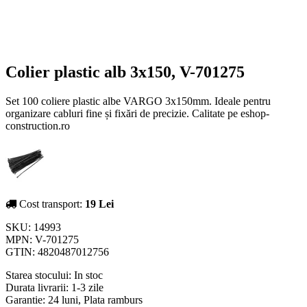
Colier plastic alb 3x150, V-701275
Set 100 coliere plastic albe VARGO 3x150mm. Ideale pentru
organizare cabluri fine și fixări de precizie. Calitate pe eshop-
construction.ro
Cost transport:
19 Lei
SKU:
14993
MPN:
V-701275
GTIN:
4820487012756
Starea stocului:
In stoc
Durata livrarii:
1-3 zile
Garantie: 24 luni, Plata ramburs