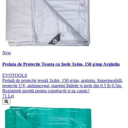
New
Prelata de Protectie Tesuta cu Inele 3x4m, 150 g/mp Argintiu
EVOTOOLS
Prelată de protecție țesută 3x4m, 150 g/mp, argintiu. Impermeabilă,
protecție UV, antimucegai, margini întărite și inele din 0.5 în 0.5m.
Rezistență sporită pentru construcții și uz casnic!
71 Lei