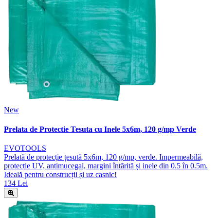
New
Prelata de Protectie Tesuta cu Inele 5x6m, 120 g/mp Verde
EVOTOOLS
Prelată de protecție țesută 5x6m, 120 g/mp, verde. Impermeabilă,
protecție UV, antimucegai, margini întărită și inele din 0.5 în 0.5m.
Ideală pentru construcții și uz casnic!
134 Lei