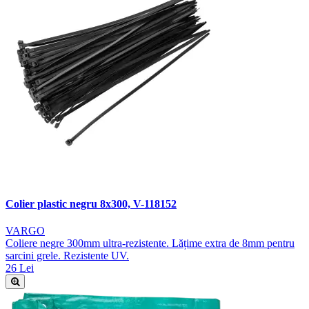
Colier plastic negru 8x300, V-118152
VARGO
Coliere negre 300mm ultra-rezistente. Lățime extra de 8mm pentru
sarcini grele. Rezistente UV.
26 Lei