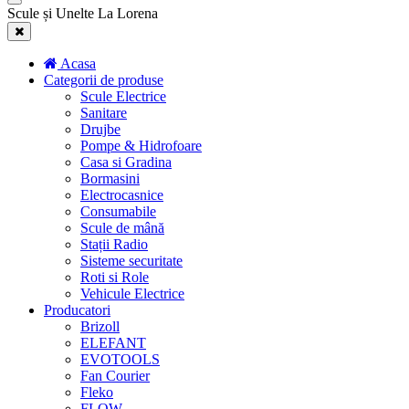
Scule și Unelte La Lorena
Acasa
Categorii de produse
Scule Electrice
Sanitare
Drujbe
Pompe & Hidrofoare
Casa si Gradina
Bormasini
Electrocasnice
Consumabile
Scule de mână
Stații Radio
Sisteme securitate
Roti si Role
Vehicule Electrice
Producatori
Brizoll
ELEFANT
EVOTOOLS
Fan Courier
Fleko
FLOW