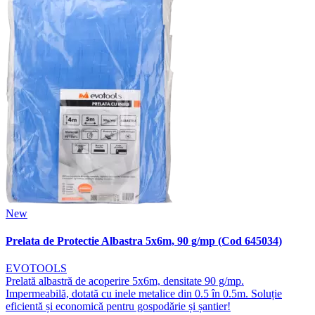
New
Prelata de Protectie Albastra 5x6m, 90 g/mp (Cod 645034)
EVOTOOLS
Prelată albastră de acoperire 5x6m, densitate 90 g/mp.
Impermeabilă, dotată cu inele metalice din 0.5 în 0.5m. Soluție
eficientă și economică pentru gospodărie și șantier!