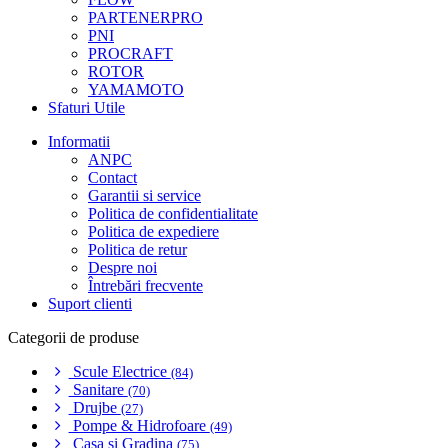
PARTENERPRO
PNI
PROCRAFT
ROTOR
YAMAMOTO
Sfaturi Utile
Informatii
ANPC
Contact
Garantii si service
Politica de confidentialitate
Politica de expediere
Politica de retur
Despre noi
Întrebări frecvente
Suport clienti
Categorii de produse
Scule Electrice
(84)
Sanitare
(70)
Drujbe
(27)
Pompe & Hidrofoare
(49)
Casa si Gradina
(75)