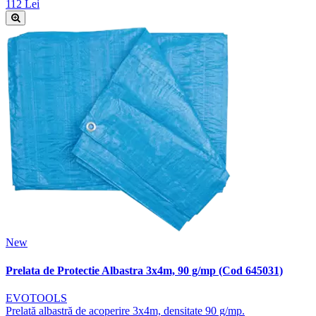
112 Lei
New
Prelata de Protectie Albastra 3x4m, 90 g/mp (Cod 645031)
EVOTOOLS
Prelată albastră de acoperire 3x4m, densitate 90 g/mp.