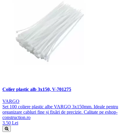
Colier plastic alb 3x150, V-701275
VARGO
Set 100 coliere plastic albe VARGO 3x150mm. Ideale pentru
organizare cabluri fine și fixări de precizie. Calitate pe eshop-
construction.ro
3.50 Lei