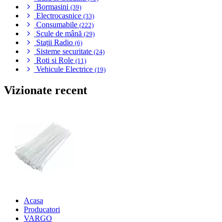
Bormasini
(39)
Electrocasnice
(33)
Consumabile
(222)
Scule de mână
(29)
Stații Radio
(6)
Sisteme securitate
(24)
Roti si Role
(11)
Vehicule Electrice
(19)
Vizionate recent
Acasa
Producatori
VARGO