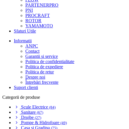
PARTENERPRO
PNI
PROCRAFT
ROTOR
YAMAMOTO
Sfaturi Utile
Informatii
ANPC
Contact
Garantii si service
Politica de confidentialitate
Politica de expediere
Politica de retur
Despre noi
Întrebări frecvente
Suport clienti
Categorii de produse
Scule Electrice
(84)
Sanitare
(67)
Drujbe
(27)
Pompe & Hidrofoare
(49)
Casa si Gradina
(75)