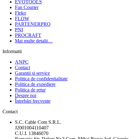
EVOTOOLS
Fan Courier
Fleko
FLOW
PARTENERPRO
PNI
PROCRAFT
Mai multe detalii…
Informatii
ANPC
Contact
Garantii si service
Politica de confidentialitate
Politica de expediere
Politica de retur
Despre noi
Întrebări frecvente
Contact
S.C. Cable Com S.R.L.
J2001004110407
C.U.I. 13846070
Romania Str. Deleni Nr.3 Com. Mihai Bravu Jud. Giurgiu