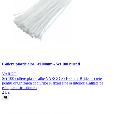
Coliere plastic albe 3x100mm - Set 100 bucăți
VARGO
Set 100 coliere plastic albe VARGO 3x100mm. Bride discrete
pentru organizarea cablurilor și fixări fine la interior. Calitate pe
eshop-construction.ro
2 Lei