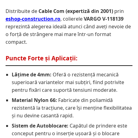
Distribuite de
Cable Com (expertiză din 2001)
prin
eshop-construction.ro
, colierele
VARGO V-118139
reprezintă alegerea ideală atunci când aveți nevoie de
o forță de strângere mai mare într-un format
compact.
Puncte Forte și Aplicații:
Lățime de 4mm:
Oferă o rezistență mecanică
superioară variantelor mai subțiri, fiind potrivite
pentru fixări care suportă tensiuni moderate.
Material Nylon 66:
Fabricate din poliamidă
rezistentă la tracțiune, care își menține flexibilitatea
și nu devine casantă rapid.
Sistem de Autoblocare:
Capătul de prindere este
conceput pentru o inserție ușoară și o blocare