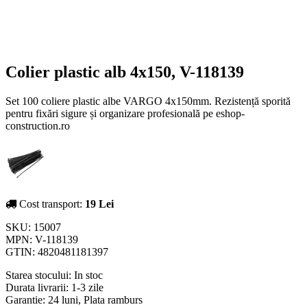
Colier plastic alb 4x150, V-118139
Set 100 coliere plastic albe VARGO 4x150mm. Rezistență sporită
pentru fixări sigure și organizare profesională pe eshop-
construction.ro
Cost transport:
19 Lei
SKU:
15007
MPN:
V-118139
GTIN:
4820481181397
Starea stocului:
In stoc
Durata livrarii:
1-3 zile
Garantie: 24 luni, Plata ramburs