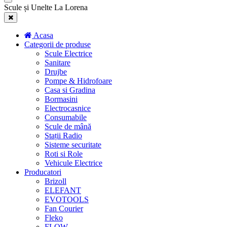
Scule și Unelte La Lorena
Acasa
Categorii de produse
Scule Electrice
Sanitare
Drujbe
Pompe & Hidrofoare
Casa si Gradina
Bormasini
Electrocasnice
Consumabile
Scule de mână
Stații Radio
Sisteme securitate
Roti si Role
Vehicule Electrice
Producatori
Brizoll
ELEFANT
EVOTOOLS
Fan Courier
Fleko
FLOW