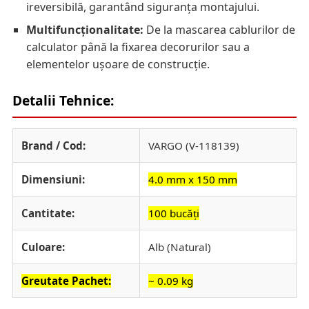
ireversibilă, garantând siguranța montajului.
Multifuncționalitate:
De la mascarea cablurilor de
calculator până la fixarea decorurilor sau a
elementelor ușoare de construcție.
Detalii Tehnice:
Brand / Cod:
VARGO (V-118139)
Dimensiuni:
4.0 mm x 150 mm
Cantitate:
100 bucăți
Culoare:
Alb (Natural)
Greutate Pachet:
~ 0.09 kg