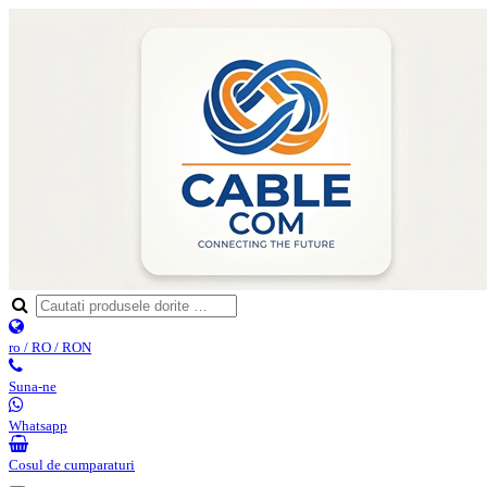
ro / RO / RON
Suna-ne
Whatsapp
Cosul de cumparaturi