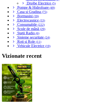
Drujbe Electrice
(5)
Pompe & Hidrofoare
(49)
Casa si Gradina
(75)
Bormasini
(39)
Electrocasnice
(33)
Consumabile
(222)
Scule de mână
(29)
Stații Radio
(6)
Sisteme securitate
(24)
Roti si Role
(11)
Vehicule Electrice
(19)
Vizionate recent