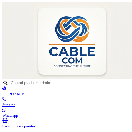
ro / RO / RON
Suna-ne
Whatsapp
Cosul de cumparaturi