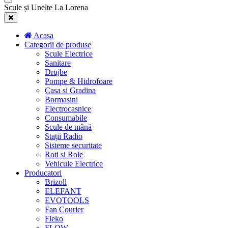
Scule și Unelte La Lorena
Acasa
Categorii de produse
Scule Electrice
Sanitare
Drujbe
Pompe & Hidrofoare
Casa si Gradina
Bormasini
Electrocasnice
Consumabile
Scule de mână
Stații Radio
Sisteme securitate
Roti si Role
Vehicule Electrice
Producatori
Brizoll
ELEFANT
EVOTOOLS
Fan Courier
Fleko
FLOW