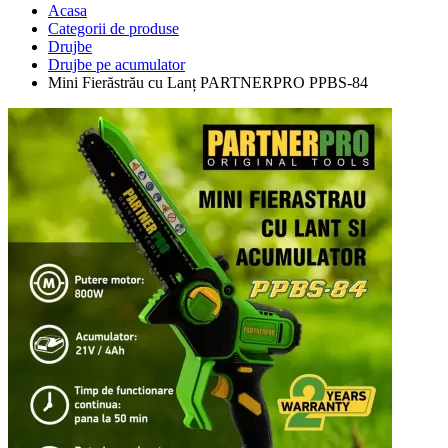
Acasa
Categorii de produse
Drujbe
Drujbe pe acumulator
Mini Fierăstrău cu Lanț PARTNERPRO PPBS-84