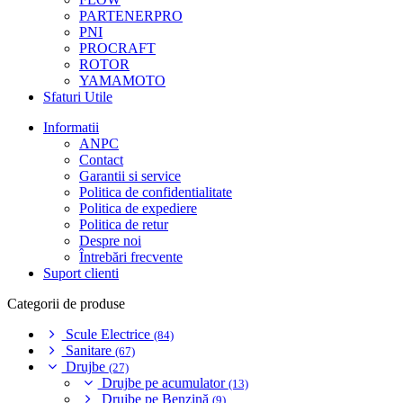
PARTENERPRO
PNI
PROCRAFT
ROTOR
YAMAMOTO
Sfaturi Utile
Informatii
ANPC
Contact
Garantii si service
Politica de confidentialitate
Politica de expediere
Politica de retur
Despre noi
Întrebări frecvente
Suport clienti
Categorii de produse
Scule Electrice
(84)
Sanitare
(67)
Drujbe
(27)
Drujbe pe acumulator
(13)
Drujbe pe Benzină
(9)