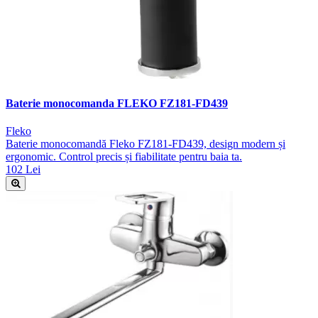
Baterie monocomanda FLEKO FZ181-FD439
Fleko
Baterie monocomandă Fleko FZ181-FD439, design modern și
ergonomic. Control precis și fiabilitate pentru baia ta.
102 Lei