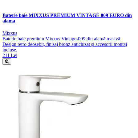
Baterie baie MIXXUS PREMIUM VINTAGE 009 EURO din
alama
Mixxus
Baterie baie premium Mixxus Vintage-009 din alamă masivă.
Design retro deosebit, finisaj bronz antichizat și accesorii montaj
incluse.
211 Lei