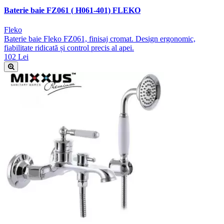
Baterie baie FZ061 ( H061-401) FLEKO
Fleko
Baterie baie Fleko FZ061, finisaj cromat. Design ergonomic,
fiabilitate ridicată și control precis al apei.
102 Lei