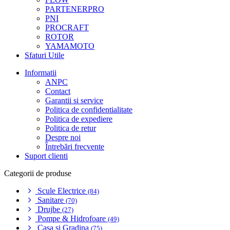
PARTENERPRO
PNI
PROCRAFT
ROTOR
YAMAMOTO
Sfaturi Utile
Informatii
ANPC
Contact
Garantii si service
Politica de confidentialitate
Politica de expediere
Politica de retur
Despre noi
Întrebări frecvente
Suport clienti
Categorii de produse
Scule Electrice
(84)
Sanitare
(70)
Drujbe
(27)
Pompe & Hidrofoare
(49)
Casa si Gradina
(75)