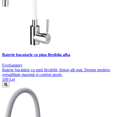
Baterie bucatarie cu pipa flexibila alba
EvoSanitary
Baterie bucătărie cu pipă flexibilă, finisaj alb mat. Design modern,
versatilitate maximă și confort sporit.
109 Lei