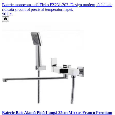
Baterie monocomandă Fleko FZ231-203. Design modern, fiabilitate
ridicată și control precis al temperaturii apei.
90 Lei
Baterie Baie Alamă Pipă Lungă 25cm Mixxus Franco Premium