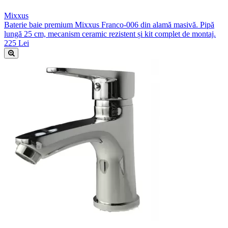
Mixxus
Baterie baie premium Mixxus Franco-006 din alamă masivă. Pipă
lungă 25 cm, mecanism ceramic rezistent și kit complet de montaj.
225 Lei