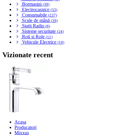
Bormasini
(39)
Electrocasnice
(33)
Consumabile
(237)
Scule de mână
(29)
Stații Radio
(6)
Sisteme securitate
(24)
Roti si Role
(11)
Vehicule Electrice
(19)
Vizionate recent
Acasa
Producatori
Mixxus