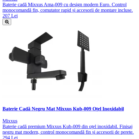
Baterie cadă Mixxus Ama-009 cu design modern Euro. Control
monocomandă fin, comutator rapid și accesorii de montare incluse.
207 Lei
Baterie Cadă Negru Mat Mixxus Kub-009 Oțel Inoxidabil
Mixxus
Baterie cadă premium Mixxus Kub-009 din oțel inoxidabil. Finisaj
negru mat modern, control monocomandă fin și accesorii de perete.
294 Lei