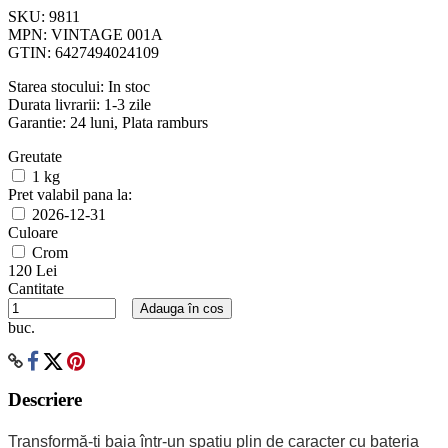
SKU:
9811
MPN:
VINTAGE 001A
GTIN:
6427494024109
Starea stocului:
In stoc
Durata livrarii:
1-3 zile
Garantie: 24 luni, Plata ramburs
Greutate
1 kg
Pret valabil pana la:
2026-12-31
Culoare
Crom
120 Lei
Cantitate
Adauga în cos
buc.
Descriere
Transformă-ți baia într-un spațiu plin de caracter cu bateria