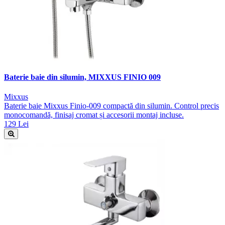
Baterie baie din silumin, MIXXUS FINIO 009
Mixxus
Baterie baie Mixxus Finio-009 compactă din silumin. Control precis
monocomandă, finisaj cromat și accesorii montaj incluse.
129 Lei