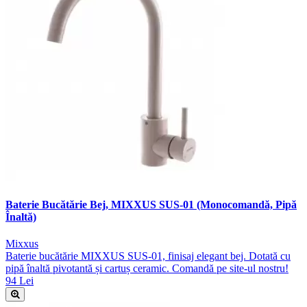
Baterie Bucătărie Bej, MIXXUS SUS-01 (Monocomandă, Pipă
Înaltă)
Mixxus
Baterie bucătărie MIXXUS SUS-01, finisaj elegant bej. Dotată cu
pipă înaltă pivotantă și cartuș ceramic. Comandă pe site-ul nostru!
94 Lei