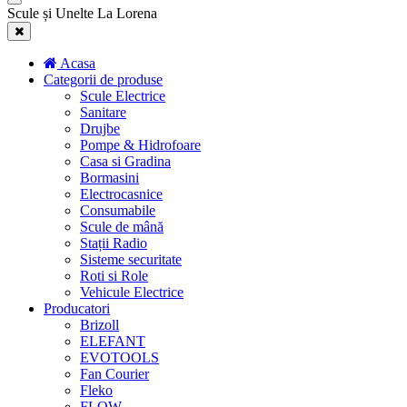
Scule și Unelte La Lorena
Acasa
Categorii de produse
Scule Electrice
Sanitare
Drujbe
Pompe & Hidrofoare
Casa si Gradina
Bormasini
Electrocasnice
Consumabile
Scule de mână
Stații Radio
Sisteme securitate
Roti si Role
Vehicule Electrice
Producatori
Brizoll
ELEFANT
EVOTOOLS
Fan Courier
Fleko
FLOW