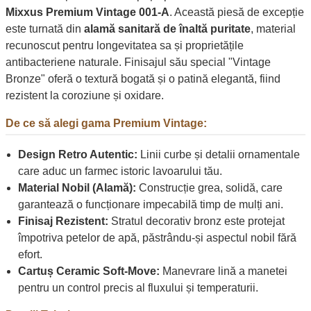
Mixxus Premium Vintage 001-A
. Această piesă de excepție
este turnată din
alamă sanitară de înaltă puritate
, material
recunoscut pentru longevitatea sa și proprietățile
antibacteriene naturale. Finisajul său special "Vintage
Bronze" oferă o textură bogată și o patină elegantă, fiind
rezistent la coroziune și oxidare.
De ce să alegi gama Premium Vintage:
Design Retro Autentic:
Linii curbe și detalii ornamentale
care aduc un farmec istoric lavoarului tău.
Material Nobil (Alamă):
Construcție grea, solidă, care
garantează o funcționare impecabilă timp de mulți ani.
Finisaj Rezistent:
Stratul decorativ bronz este protejat
împotriva petelor de apă, păstrându-și aspectul nobil fără
efort.
Cartuș Ceramic Soft-Move:
Manevrare lină a manetei
pentru un control precis al fluxului și temperaturii.