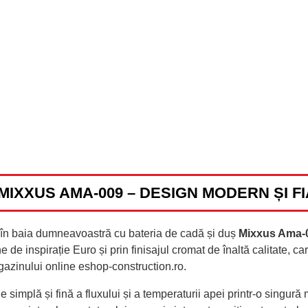
MIXXUS AMA-009 – DESIGN MODERN ȘI FI
ă în baia dumneavoastră cu bateria de cadă și duș
Mixxus Ama-
 de inspirație Euro și prin finisajul cromat de înaltă calitate, ca
agazinului online eshop-construction.ro.
implă și fină a fluxului și a temperaturii apei printr-o singur