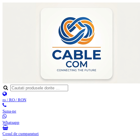
ro / RO / RON
Suna-ne
Whatsapp
Cosul de cumparaturi