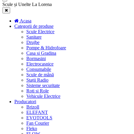
Scule și Unelte La Lorena
Acasa
Categorii de produse
Scule Electrice
Sanitare
Drujbe
Pompe & Hidrofoare
Casa si Gradina
Bormasini
Electrocasnice
Consumabile
Scule de mână
Stații Radio
Sisteme securitate
Roti si Role
Vehicule Electrice
Producatori
Brizoll
ELEFANT
EVOTOOLS
Fan Courier
Fleko
FLOW