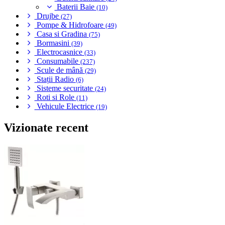
Baterii Baie
(10)
Drujbe
(27)
Pompe & Hidrofoare
(49)
Casa si Gradina
(75)
Bormasini
(39)
Electrocasnice
(33)
Consumabile
(237)
Scule de mână
(29)
Stații Radio
(6)
Sisteme securitate
(24)
Roti si Role
(11)
Vehicule Electrice
(19)
Vizionate recent