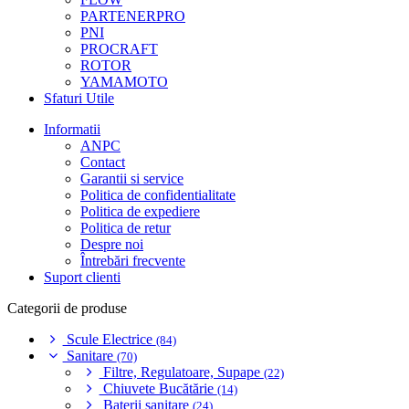
PARTENERPRO
PNI
PROCRAFT
ROTOR
YAMAMOTO
Sfaturi Utile
Informatii
ANPC
Contact
Garantii si service
Politica de confidentialitate
Politica de expediere
Politica de retur
Despre noi
Întrebări frecvente
Suport clienti
Categorii de produse
Scule Electrice
(84)
Sanitare
(70)
Filtre, Regulatoare, Supape
(22)
Chiuvete Bucătărie
(14)
Baterii sanitare
(24)