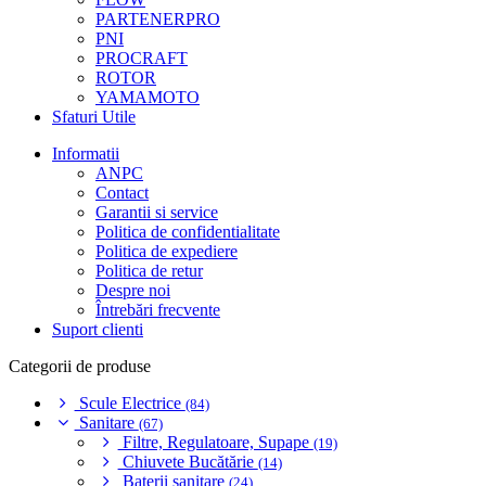
PARTENERPRO
PNI
PROCRAFT
ROTOR
YAMAMOTO
Sfaturi Utile
Informatii
ANPC
Contact
Garantii si service
Politica de confidentialitate
Politica de expediere
Politica de retur
Despre noi
Întrebări frecvente
Suport clienti
Categorii de produse
Scule Electrice
(84)
Sanitare
(67)
Filtre, Regulatoare, Supape
(19)
Chiuvete Bucătărie
(14)
Baterii sanitare
(24)