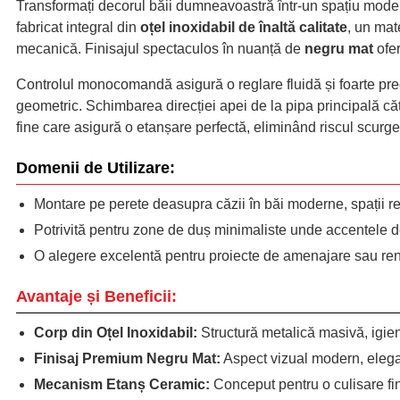
Transformați decorul băii dumneavoastră într-un spațiu modern
fabricat integral din
oțel inoxidabil de înaltă calitate
, un mat
mecanică. Finisajul spectaculos în nuanță de
negru mat
ofer
Controlul monocomandă asigură o reglare fluidă și foarte prec
geometric. Schimbarea direcției apei de la pipa principală că
fine care asigură o etanșare perfectă, eliminând riscul scurge
Domenii de Utilizare:
Montare pe perete deasupra căzii în băi moderne, spații 
Potrivită pentru zone de duș minimaliste unde accentele d
O alegere excelentă pentru proiecte de amenajare sau reno
Avantaje și Beneficii:
Corp din Oțel Inoxidabil:
Structură metalică masivă, igieni
Finisaj Premium Negru Mat:
Aspect vizual modern, elega
Mecanism Etanș Ceramic:
Conceput pentru o culisare fin