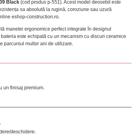
09 Black
(cod produs p-551). Acest model deosebit este
ezistența sa absolută la rugină, coroziune sau uzură
online eshop-construction.ro.
ită manetei ergonomice perfect integrate în designul
or, bateria este echipată cu un mecanism cu discuri ceramice
 parcursul multor ani de utilizare.
u un finisaj premium.
.
idere/deschidere.