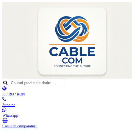
ro / RO / RON
Suna-ne
Whatsapp
Cosul de cumparaturi