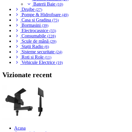
Baterii Baie
(10)
Drujbe
(27)
Pompe & Hidrofoare
(49)
Casa si Gradina
(75)
Bormasini
(39)
Electrocasnice
(33)
Consumabile
(228)
Scule de mână
(29)
Stații Radio
(6)
Sisteme securitate
(24)
Roti si Role
(11)
Vehicule Electrice
(19)
Vizionate recent
Acasa