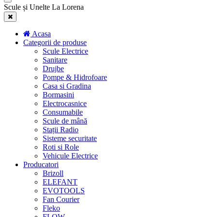
Scule și Unelte La Lorena
Acasa
Categorii de produse
Scule Electrice
Sanitare
Drujbe
Pompe & Hidrofoare
Casa si Gradina
Bormasini
Electrocasnice
Consumabile
Scule de mână
Stații Radio
Sisteme securitate
Roti si Role
Vehicule Electrice
Producatori
Brizoll
ELEFANT
EVOTOOLS
Fan Courier
Fleko
FLOW