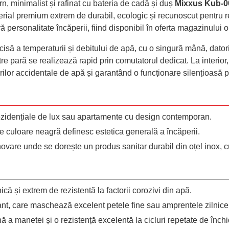
, minimalist și rafinat cu bateria de cadă și duș
Mixxus Kub-0
erial premium extrem de durabil, ecologic și recunoscut pentru r
ă personalitate încăperii, fiind disponibil în oferta magazinului 
isă a temperaturii și debitului de apă, cu o singură mână, dator
tre pară se realizează rapid prin comutatorul dedicat. La interi
rilor accidentale de apă și garantând o funcționare silențioasă pe
rezidențiale de lux sau apartamente cu design contemporan.
e culoare neagră definesc estetica generală a încăperii.
vare unde se dorește un produs sanitar durabil din oțel inox, c
că și extrem de rezistentă la factorii corozivi din apă.
nt, care maschează excelent petele fine sau amprentele zilnice
ă a manetei și o rezistență excelentă la cicluri repetate de înch